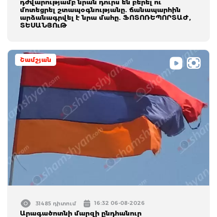
դժվարությամբ նրան դուրս են բերել ու
մոտեցրել շտապօգնությանը. ճանապարհին
արձանագրվել է նրա մահը. ՖՈՏՈՌԵՊՈՐՏԱԺ,
ՏԵՍԱՆՅՈւԹ
Շամշյան
16:32 06-08-2026
31485 դիտում
Արագածոտնի մարզի ընդհանուր