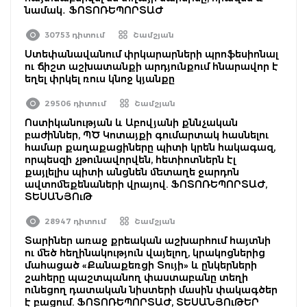
նամակ․ ՖՈՏՈՌԵՊՈՐՏԱԺ
30753 դիտում
Շամշյան
Ստեփանավանում փրկարարների պրոֆեսիոնալ
ու ճիշտ աշխատանքի արդյունքում հնարավոր է
եղել փրկել ռուս կնոջ կյանքը
29506 դիտում
Շամշյան
Ոստիկանության և Աբովյանի քննչական
բաժիններ, ՊԾ Կոտայքի գումարտակ հասնելու
համար քաղաքացիները պիտի կրեն հակագազ,
որպեսզի չթունավորվեն, հետիոտներն էլ
քայլելիս պիտի անցնեն մետաղե ջարդոն
ավտոմեքենաների վրայով. ՖՈՏՈՌԵՊՈՐՏԱԺ,
ՏԵՍԱՆՅՈւԹ
28947 դիտում
Շամշյան
Տարիներ առաջ քրեական աշխարհում հայտնի
ու մեծ հեղինակություն վայելող, կրակոցներից
մահացած «Քանաքեռցի Տույի» և ընկերների
շահերը պաշտպանող փաստաբանը տեղի
ունեցող դատական նիստերի մասին փակագծեր
է բացում. ՖՈՏՈՌԵՊՈՐՏԱԺ, ՏԵՍԱՆՅՈւԹԵՐ