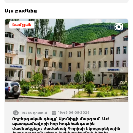
Այս բաժնից
Շամշյան
19:49 06-08-2026
19484 դիտում
Ողբերգական դեպք՝ Սյունիքի մարզում. ԱԺ
պատգամավորի հոր հոգեհանգստին
մասնակցելու ժամանակ Գորիսի էկոպարեկային
ծառայության պետը հանկարծամահ է եղել