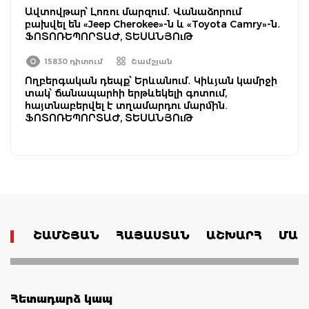
Ավտովթար՝ Լոռու մարզում․ Վանաձորում
բախվել են «Jeep Cherokee»-ն և «Toyota Camry»-ն․
ՖՈՏՈՌԵՊՈՐՏԱԺ, ՏԵՍԱՆՅՈւԹ
15830 դիտում
Շամշյան
Ողբերգական դեպք՝ Երևանում․ Կիևյան կամրջի
տակ՝ ճանապարհի երթևեկելի գոտում,
հայտնաբերվել է տղամարդու մարմին.
ՖՈՏՈՌԵՊՈՐՏԱԺ, ՏԵՍԱՆՅՈւԹ
ՇԱՄՇՅԱՆ
ՀԱՅԱՍՏԱՆ
ԱՇԽԱՐՀ
ՄԱՄ
Հետադարձ կապ