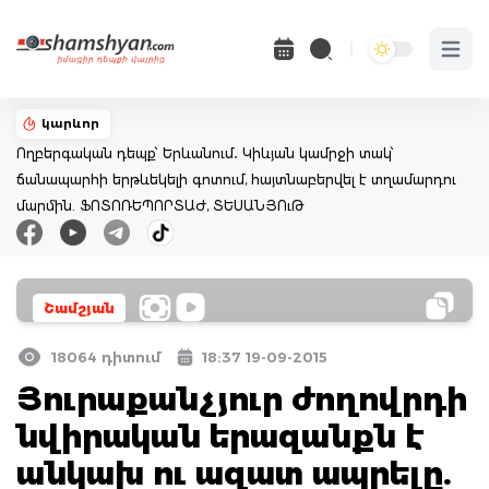
Open 
կարևոր
Ողբերգական դեպք՝ Երևանում․ Կիևյան կամրջի տակ՝
ճանապարհի երթևեկելի գոտում, հայտնաբերվել է տղամարդու
մարմին. ՖՈՏՈՌԵՊՈՐՏԱԺ, ՏԵՍԱՆՅՈւԹ
Շամշյան
18064 դիտում
18:37 19-09-2015
Յուրաքանչյուր ժողովրդի
նվիրական երազանքն է
անկախ ու ազատ ապրելը.