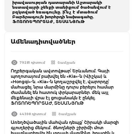
իրավասության դատարանի Աշտարակի
նստավայրի շենքի տանիքում ծածանվում է
բզկտված եռագույնը․ ի՞նչ է մտածում
Բարձրագույն խորհրդի նախագահը.
ՖՈՏՈՌԵՊՈՐՏԱԺ, ՏԵՍԱՆՅՈւԹ
Ամենադիտվածներ
79281 դիտում
Շամշյան
Ողբերգական ավտովթար՝ Երևանում. Գայի
պողոտայում բախվել են «Kia»-ն (Վիշկա) և
«Hongqi»-ն. «Kia»-ն կողաշրջվել է, վարորդը՝
մահացել. նրա մարմինը դուրս բերելու համար
ժամանել են հատուկ փրկարարներ. մեկ այլ
մեքենայի վրա էլ ցուցանակն է ընկել.
ՖՈՏՈՌԵՊՈՐՏԱԺ, ՏԵՍԱՆՅՈւԹ
44398 դիտում
Շամշյան
Առեղծվածային մահվան դեպք՝ Շիրակի մարզի
գյուղերից մեկում․ ծնողների շիրիմի մոտ
հայտնաբերվել են տղայի մարմինը, հրազեն և