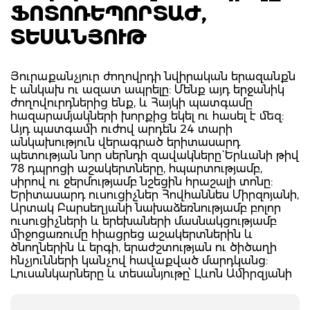
ՖՈՏՈՌԵՊՈՐՏԱԺ,
ՏԵՍԱՆՅՈՒԹ
Յուրաքանչյուր ժողովրդի նվիրական երազանքն
է անկախ ու ազատ ապրելը: Մենք այդ երջանիկ
ժողովուրդներից ենք, և Հայկի պատգամը
հազարամյակների խորքից եկել ու հասել է մեզ:
Այդ պատգամի ուժով արդեն 24 տարի
անկախություն վերագրած երիտասարդ
պետության նոր սերնդի զավակները` Երևանի թիվ
78 դպրոցի աշակերտները, հպարտությամբ,
սիրով ու ջերմությամբ նշեցին հրաշալի տոնը:
Երիտասարդ ուսուցիչներ Հովհաննես Միրզոյանի,
Արտակ Բարսեղյանի նախաձեռնությամբ բոլոր
ուսուցիչների և երեխաների մասնակցությամբ
միջոցառումը հիացրեց աշակերտներին և
ծնողներին և երգի, երաժշտության ու ծիծաղի
հնչյունների կանչով հավաքված մարդկանց:
Լուսանկարները և տեսանյութը՝ Լևոն Ամիրզյանի