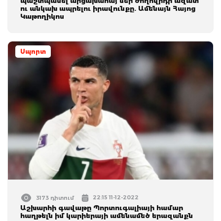
պաշտպանել արցախահայ մեր ժողովրդի ազատ
ու անկախ ապրելու իրավունքը. Ամենայն Հայոց
Կաթողիկոս
Սպորտ
22:15 11-12-2022
3173 դիտում
Աշխարհի գավաթը Պորտուգալիայի համար
հաղթելն իմ կարիերայի ամենամեծ երազանքն