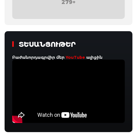
279+
ՏԵՍԱՆՅՈՒԹԵՐ
Բաժանորդագրվիր մեր
YouTube
ալիքին