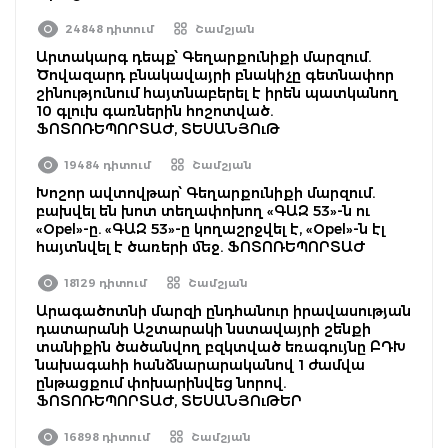
24848 դիտում
Շամշյան
Արտակարգ դեպք՝ Գեղարքունիքի մարզում.
Ծովազարդ բնակավայրի բնակիչը գետնափոր
շինությունում հայտնաբերել է իրեն պատկանող
10 գլուխ գառներին հոշոտված.
ՖՈՏՈՌԵՊՈՐՏԱԺ, ՏԵՍԱՆՅՈւԹ
19484 դիտում
Շամշյան
Խոշոր ավտովթար՝ Գեղարքունիքի մարզում.
բախվել են խոտ տեղափոխող «ԳԱԶ 53»-ն ու
«Opel»-ը. «ԳԱԶ 53»-ը կողաշրջվել է, «Opel»-ն էլ
հայտնվել է ծառերի մեջ. ՖՈՏՈՌԵՊՈՐՏԱԺ
18129 դիտում
Շամշյան
Արագածոտնի մարզի ընդհանուր իրավասության
դատարանի Աշտարակի նստավայրի շենքի
տանիքին ծածանվող բզկտված եռագույնը ԲԴԽ
նախագահի հանձնարարականով 1 ժամվա
ընթացքում փոխարինվեց նորով.
ՖՈՏՈՌԵՊՈՐՏԱԺ, ՏԵՍԱՆՅՈւԹԵՐ
16898 դիտում
Շամշյան