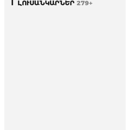
ԼՈՒՍԱՆԿԱՐՆԵՐ
279+