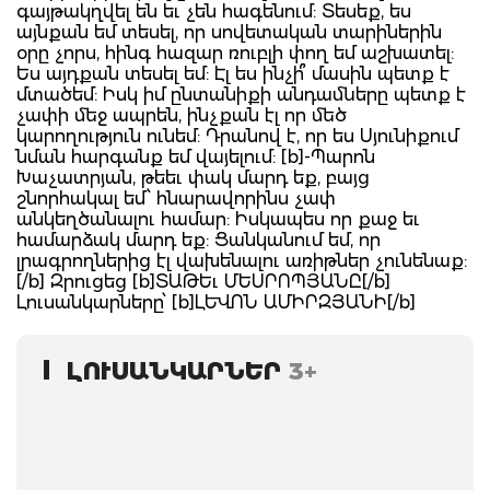
ԼՈՒՍԱՆԿԱՐՆԵՐ
3+