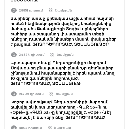
28851 դիտում
Շամշյան
Տարիներ առաջ քրեական աշխարհում հայտնի
ու մեծ հեղինակություն վայելող, կրակոցներից
մահացած «Քանաքեռցի Տույի» և ընկերների
շահերը պաշտպանող փաստաբանը տեղի
ունեցող դատական նիստերի մասին փակագծեր
է բացում. ՖՈՏՈՌԵՊՈՐՏԱԺ, ՏԵՍԱՆՅՈւԹԵՐ
24824 դիտում
Շամշյան
Արտակարգ դեպք՝ Գեղարքունիքի մարզում.
Ծովազարդ բնակավայրի բնակիչը գետնափոր
շինությունում հայտնաբերել է իրեն պատկանող
10 գլուխ գառներին հոշոտված.
ՖՈՏՈՌԵՊՈՐՏԱԺ, ՏԵՍԱՆՅՈւԹ
19409 դիտում
Շամշյան
Խոշոր ավտովթար՝ Գեղարքունիքի մարզում.
բախվել են խոտ տեղափոխող «ԳԱԶ 53»-ն ու
«Opel»-ը. «ԳԱԶ 53»-ը կողաշրջվել է, «Opel»-ն էլ
հայտնվել է ծառերի մեջ. ՖՈՏՈՌԵՊՈՐՏԱԺ
18105 դիտում
Շամշյան