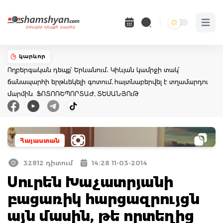
Open 
կարևոր
Ողբերգական դեպք՝ Երևանում․ Կիևյան կամրջի տակ՝
ճանապարհի երթևեկելի գոտում, հայտնաբերվել է տղամարդու
մարմին. ՖՈՏՈՌԵՊՈՐՏԱԺ, ՏԵՍԱՆՅՈւԹ
Հայաստան
32812 դիտում
14:28 11-03-2014
Սուրեն Խաչատրյանի
բացառիկ հարցազրույցն
այն մասին, թե որտեղից