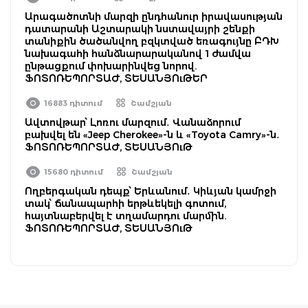
Արագածոտնի մարզի ընդհանուր իրավասության
դատարանի Աշտարակի նստավայրի շենքի
տանիքին ծածանվող բզկտված եռագույնը ԲԴԽ
նախագահի հանձնարարականով 1 ժամվա
ընթացքում փոխարինվեց նորով.
ՖՈՏՈՌԵՊՈՐՏԱԺ, ՏԵՍԱՆՅՈւԹԵՐ
16883 դիտում
Շամշյան
Ավտովթար՝ Լոռու մարզում․ Վանաձորում
բախվել են «Jeep Cherokee»-ն և «Toyota Camry»-ն․
ՖՈՏՈՌԵՊՈՐՏԱԺ, ՏԵՍԱՆՅՈւԹ
15680 դիտում
Շամշյան
Ողբերգական դեպք՝ Երևանում․ Կիևյան կամրջի
տակ՝ ճանապարհի երթևեկելի գոտում,
հայտնաբերվել է տղամարդու մարմին.
ՖՈՏՈՌԵՊՈՐՏԱԺ, ՏԵՍԱՆՅՈւԹ