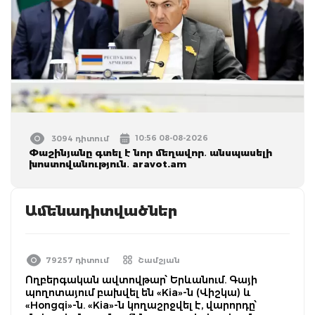
10:56 08-08-2026
3094 դիտում
Փաշինյանը գտել է նոր մեղավոր․ անսպասելի
խոստովանություն․ aravot.am
Ամենադիտվածներ
79257 դիտում
Շամշյան
Ողբերգական ավտովթար՝ Երևանում. Գայի
պողոտայում բախվել են «Kia»-ն (Վիշկա) և
«Hongqi»-ն. «Kia»-ն կողաշրջվել է, վարորդը՝