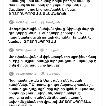
մահացել. նրա մարմինը դուրս բերելու համար
ժամանել են հատուկ փրկարարներ. մեկ այլ
մեքենայի վրա էլ ցուցանակն է ընկել.
ՖՈՏՈՌԵՊՈՐՏԱԺ, ՏԵՍԱՆՅՈւԹ
44383 դիտում
Շամշյան
Առեղծվածային մահվան դեպք՝ Շիրակի մարզի
գյուղերից մեկում․ ծնողների շիրիմի մոտ
հայտնաբերվել են տղայի մարմինը, հրազեն և
նամակ․ ՖՈՏՈՌԵՊՈՐՏԱԺ
30741 դիտում
Շամշյան
Ստեփանավանում փրկարարների պրոֆեսիոնալ
ու ճիշտ աշխատանքի արդյունքում հնարավոր է
եղել փրկել ռուս կնոջ կյանքը
29428 դիտում
Շամշյան
Ոստիկանության և Աբովյանի քննչական
բաժիններ, ՊԾ Կոտայքի գումարտակ հասնելու
համար քաղաքացիները պիտի կրեն հակագազ,
որպեսզի չթունավորվեն, հետիոտներն էլ
քայլելիս պիտի անցնեն մետաղե ջարդոն
ավտոմեքենաների վրայով. ՖՈՏՈՌԵՊՈՐՏԱԺ,
ՏԵՍԱՆՅՈւԹ