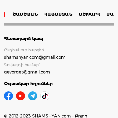
ՇԱՄՇՅԱՆ
ՀԱՅԱՍՏԱՆ
ԱՇԽԱՐՀ
ՄԱՄ
Հետադարձ կապ
Ընդհանուր հարցեր՝
shamshyan.com@gmail.com
Գովազդի համար`
gevorget@gmail.com
Օգտակար հղումներ
© 2012-2023 SHAMSHYAN.com - Բոլոր