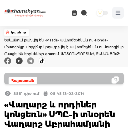
Open 
կարևոր
Երևանում բախվել են «Mazda» ավտոմեքենան ու «Honda»
մոտոցիկլը. վերջինը կողաշրջվել է. ավտոմեքենան ու մոտոցիկլը
մնացել են երթևեկելի գոտում. ՖՈՏՈՌԵՊՈՐՏԱԺ, ՏԵՍԱՆՅՈւԹ
Հայաստան
3881 դիտում
08:48 13-02-2014
«Վաղարշ և որդիներ
կոնցեռն» ՍՊԸ֊ի տնօրեն
Վաղարշ Աբրահամյանի