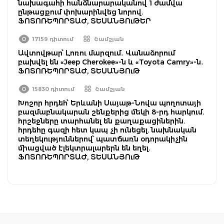
նախագահի հանձնարարականով 1 ժամվա
ընթացքում փոխարինվեց նորով.
ՖՈՏՈՌԵՊՈՐՏԱԺ, ՏԵՍԱՆՅՈւԹԵՐ
17159 դիտում
Շամշյան
Ավտովթար՝ Լոռու մարզում․ Վանաձորում
բախվել են «Jeep Cherokee»-ն և «Toyota Camry»-ն․
ՖՈՏՈՌԵՊՈՐՏԱԺ, ՏԵՍԱՆՅՈւԹ
15830 դիտում
Շամշյան
Խոշոր հրդեհ՝ Երևանի Սայաթ-Նովա պողոտայի
բազմաբնակարան շենքերից մեկի 8-րդ հարկում.
հրշեջները տարհանել են քաղաքացիներին.
հրդեհը գազի հետ կապ չի ունեցել. նախնական
տեղեկություններով՝ պատճառն օդորակիչին
միացված էլեկտրալարերն են եղել.
ՖՈՏՈՌԵՊՈՐՏԱԺ, ՏԵՍԱՆՅՈւԹ