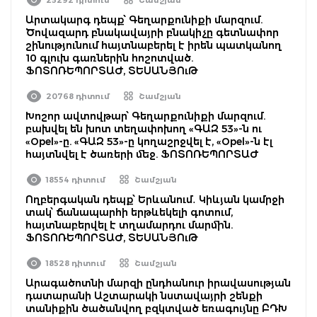
Արտակարգ դեպք՝ Գեղարքունիքի մարզում.
Ծովազարդ բնակավայրի բնակիչը գետնափոր
շինությունում հայտնաբերել է իրեն պատկանող
10 գլուխ գառներին հոշոտված.
ՖՈՏՈՌԵՊՈՐՏԱԺ, ՏԵՍԱՆՅՈւԹ
20768 դիտում
Շամշյան
Խոշոր ավտովթար՝ Գեղարքունիքի մարզում.
բախվել են խոտ տեղափոխող «ԳԱԶ 53»-ն ու
«Opel»-ը. «ԳԱԶ 53»-ը կողաշրջվել է, «Opel»-ն էլ
հայտնվել է ծառերի մեջ. ՖՈՏՈՌԵՊՈՐՏԱԺ
18554 դիտում
Շամշյան
Ողբերգական դեպք՝ Երևանում․ Կիևյան կամրջի
տակ՝ ճանապարհի երթևեկելի գոտում,
հայտնաբերվել է տղամարդու մարմին.
ՖՈՏՈՌԵՊՈՐՏԱԺ, ՏԵՍԱՆՅՈւԹ
18528 դիտում
Շամշյան
Արագածոտնի մարզի ընդհանուր իրավասության
դատարանի Աշտարակի նստավայրի շենքի
տանիքին ծածանվող բզկտված եռագույնը ԲԴԽ