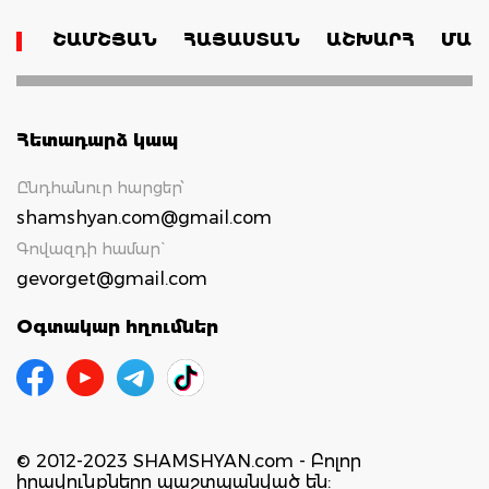
ՇԱՄՇՅԱՆ
ՀԱՅԱՍՏԱՆ
ԱՇԽԱՐՀ
ՄԱՄ
Հետադարձ կապ
Ընդհանուր հարցեր՝
shamshyan.com@gmail.com
Գովազդի համար`
gevorget@gmail.com
Օգտակար հղումներ
© 2012-2023 SHAMSHYAN.com - Բոլոր
իրավունքները պաշտպանված են: