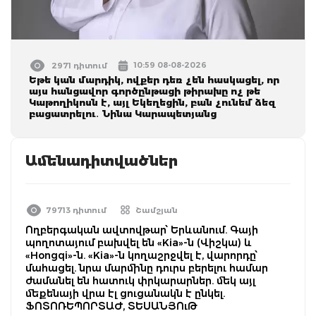
10:59 08-08-2026
2971 դիտում
Եթե կան մարդիկ, ովքեր դեռ չեն հասկացել, որ
այս հանցավոր գործընթացի թիրախը ոչ թե
Կաթողիկոսն է, այլ Եկեղեցին, բան չունեմ ձեզ
բացատրելու․ Նինա Կարապետյանց
Ամենադիտվածներ
79713 դիտում
Շամշյան
Ողբերգական ավտովթար՝ Երևանում. Գայի
պողոտայում բախվել են «Kia»-ն (Վիշկա) և
«Hongqi»-ն. «Kia»-ն կողաշրջվել է, վարորդը՝
մահացել. նրա մարմինը դուրս բերելու համար
ժամանել են հատուկ փրկարարներ. մեկ այլ
մեքենայի վրա էլ ցուցանակն է ընկել.
ՖՈՏՈՌԵՊՈՐՏԱԺ, ՏԵՍԱՆՅՈւԹ