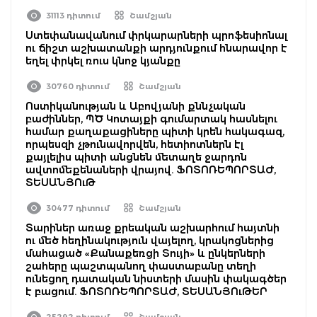
31113 դիտում
Շամշյան
Ստեփանավանում փրկարարների պրոֆեսիոնալ
ու ճիշտ աշխատանքի արդյունքում հնարավոր է
եղել փրկել ռուս կնոջ կյանքը
30760 դիտում
Շամշյան
Ոստիկանության և Աբովյանի քննչական
բաժիններ, ՊԾ Կոտայքի գումարտակ հասնելու
համար քաղաքացիները պիտի կրեն հակագազ,
որպեսզի չթունավորվեն, հետիոտներն էլ
քայլելիս պիտի անցնեն մետաղե ջարդոն
ավտոմեքենաների վրայով. ՖՈՏՈՌԵՊՈՐՏԱԺ,
ՏԵՍԱՆՅՈւԹ
30477 դիտում
Շամշյան
Տարիներ առաջ քրեական աշխարհում հայտնի
ու մեծ հեղինակություն վայելող, կրակոցներից
մահացած «Քանաքեռցի Տույի» և ընկերների
շահերը պաշտպանող փաստաբանը տեղի
ունեցող դատական նիստերի մասին փակագծեր
է բացում. ՖՈՏՈՌԵՊՈՐՏԱԺ, ՏԵՍԱՆՅՈւԹԵՐ
25292 դիտում
Շամշյան