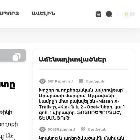
ՍՊՈՐՏ
ԱՎԵԼԻՆ
Ամենադիտվածներ
ստը
58118 դիտում
Շամշյան
Խոշոր ու ողբերգական ավտովթար՝
Արարատի մարզում. Այգավանի
կամրջի մոտ բախվել են «Nissan X-
Trail»-ը, «Kia»-ն և 2 «Opel»-ները. կա 1
թիկի
զոհ, 1 վիրավոր. ՖՈՏՈՌԵՊՈՐՏԱԺ,
ՏԵՍԱՆՅՈւԹ
բողոքի
50358 դիտում
Շամշյան
գրեն:
Կրակոց և առեղծվածային մահվան