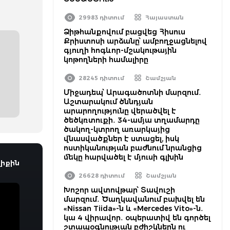
29983 դիտում
Հայաստան
Ձիթհանքովում բացվեց Հիսուս
Քրիստոսի արձանը՝ ամբողջացնելով
գյուղի հոգևոր-մշակութային
կոթողների համալիրը
28245 դիտում
Շամշյան
Միջադեպ՝ Արագածոտնի մարզում․
Աշտարակում ծննդյան
արարողությունը վերածվել է
ծեծկռտուքի․ 34-ամյա տղամարդը
ծակող-կտրող առարկայից
վնասվածքներ է ստացել, իսկ
ոստիկանության բաժնում նրանցից
մեկը հարվածել է մյուսի գլխին
իքին
26628 դիտում
Շամշյան
Խոշոր ավտովթար՝ Տավուշի
մարզում․ Ծաղկավանում բախվել են
«Nissan Tiida»-ն և «Mercedes Vito»-ն․
կա 4 վիրավոր․ օպերատիվ են գործել
շտապօգնության բժիշկներն ու