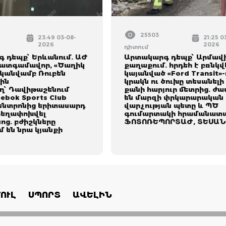
25503
23:49 03-08-
21:25 0
2026
2026
դիտում
 դեպք՝ Երևանում. ԱԺ
Արտակարգ դեպք՝ Արմավ
ատգամավոր, «Ծաղիկ
քաղաքում. հրդեհ է բռնկվ
ականվամբ Ռուբեն
կայանված «Ford Transit»-
ին
կրակն ու ծուխը տեսանելի 
՝ Դավիթաշենում
քանի հարյուր մետրից. ժա
ebok Sports Club
են մարզի փրկարարական
կենտրոնից երիտասարդ
վարչության պետը և ՊԾ
տեղափոխվել
գումարտակի հրամանատա
ոց. բժիշկները
ՖՈՏՈՌԵՊՈՐՏԱԺ, ՏԵՍԱՆ
 են նրա կյանքի
ՈՒԼ
ՍՊՈՐՏ
ԱՎԵԼԻՆ