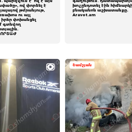
. պարզվում է՝ ով է այն
գաղութում․ դատապարտյա
ափածը», ով փորձել է
խոչընդոտել էին հիմնարկ
ալայով թմրանյութ,
բնականոն աշխատանքը.
եռախոս ու այլ
Aravot.am
 իրեր փոխանցել
մ գտնվող
տյալին.
ՈՐՏԱԺ
Շամշյան