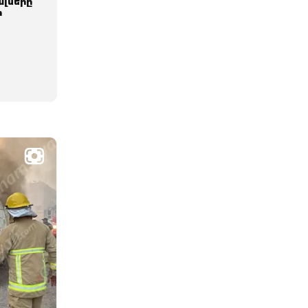
լները
ի