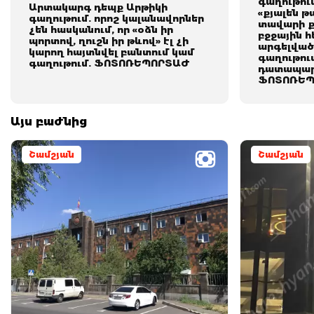
գաղութում
Արտակարգ դեպք Արթիկի
«քյալեն թ
գաղութում. որոշ կալանավորներ
տավարի քյ
չեն հասկանում, որ «օձն իր
բջջային հ
պորտով, ղուշն իր թևով» էլ չի
արգելված
կարող հայտնվել բանտում կամ
գաղութու
գաղութում. ՖՈՏՈՌԵՊՈՐՏԱԺ
դատապար
ՖՈՏՈՌԵՊ
Այս բաժնից
Շամշյան
Շամշյան