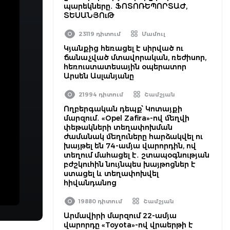
պարեկները․ ՖՈՏՈՌԵՊՈՐՏԱԺ,
ՏԵՍԱՆՅՈւԹ
23119 դիտում
Մամուլ
Կյանքից հեռացել է սիրված ու
ճանաչված մտավորական, ռեժիսոր,
հեռուստատեսային օպերատոր
Արսեն Ասլանյանը
21994 դիտում
Շամշյան
Ողբերգական դեպք՝ Կոտայքի
մարզում․ «Opel Zafira»-ով մեղվի
փեթակների տեղափոխման
ժամանակ մեղուները հարձակվել ու
խայթել են 74-ամյա վարորդին, ով
տեղում մահացել է․ շտապօգնության
բժշկուհին նույնպես խայթոցներ է
ստացել և տեղափոխվել
հիվանդանոց
19880 դիտում
Շամշյան
Արմավիրի մարզում 22-ամյա
վարորդը «Toyota»-ով վրաերթի է