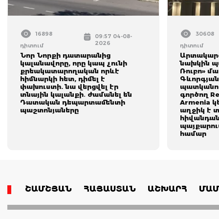
16898
30608
09:57 04-08-
2026
դիտում
դիտում
Նոր Նորքի դատարանից
Արտակարգ
կալանավորը, որը կապ չունի
նախկին պ
քրեակատարողական որևէ
Ռուբո» մ
հիմնարկի հետ, դիմել է
Գևորգյան
փախուստի. նա վերցվել էր
պատկանող
տնային կալանքի․ ժամանել են
գործող Re
Դատական դեպարտամենտի
Armenia 
պաշտոնյաները
աղջիկ է 
հիվանդան
պայքարում
համար
ՇԱՄՇՅԱՆ
ՀԱՅԱՍՏԱՆ
ԱՇԽԱՐՀ
ՄԱՄ