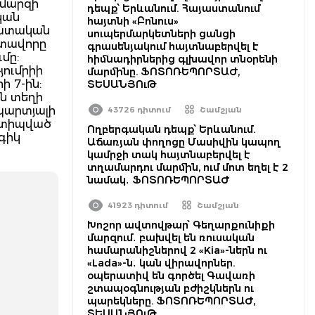
 մարզի
դեպք՝ Երևանում. Հայաստանում
կան
հայտնի «Բոնուս»
դատական
սուպերմարկետների ցանցի
ատավորը
գրասենյակում հայտնաբերվել է
մը:
հիմնադիրներից գլխավոր տնօրենի
յումրիի
մարմինը. ՖՈՏՈՌԵՊՈՐՏԱԺ,
 7-ին:
ՏԵՍԱՆՅՈւԹ
յն տեղի
պարտյալի
43726 դիտում
Շամշյան
 ստիպված
Ողբերգական դեպք՝ Երևանում.
ագիկ
Աճառյան փողոցը Մասիվին կապող
կամրջի տակ հայտնաբերվել է
տղամարդու մարմին, ում մոտ եղել է 2
նամակ․ ՖՈՏՈՌԵՊՈՐՏԱԺ
41923 դիտում
Շամշյան
Խոշոր ավտովթար՝ Գեղարքունիքի
մարզում․ բախվել են ռուսական
համարանիշներով 2 «Kia»-ներն ու
«Lada»-ն․ կան վիրավորներ.
օպերատիվ են գործել Գավառի
շտապօգնության բժիշկներն ու
պարեկները. ՖՈՏՈՌԵՊՈՐՏԱԺ,
ՏԵՍԱՆՅՈւԹ