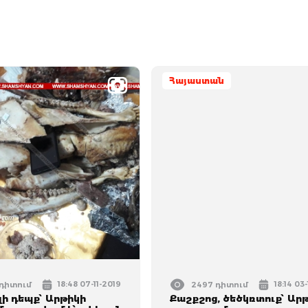
Հայաստան
18:48 07-11-2019
18:14 03
 դիտում
2497 դիտում
ի դեպք՝ Արթիկի
Քաշքշոց, ծեծկռտուք՝ Ար