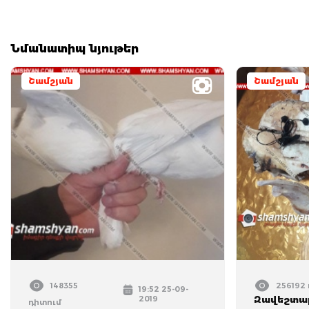
Նմանատիպ նյութեր
Շամշյան
Շամշյան
148355
256192
19:52 25-09-
2019
Զավեշտալ
դիտում