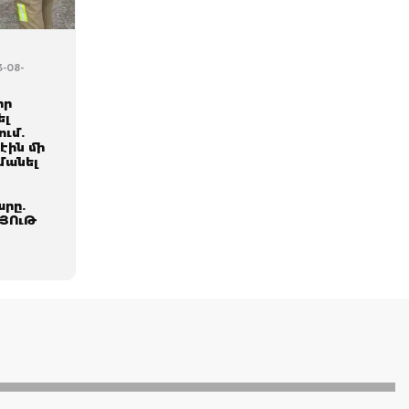
3-08-
իր
ել
ում.
էին մի
մանել
րը.
ՅՈւԹ