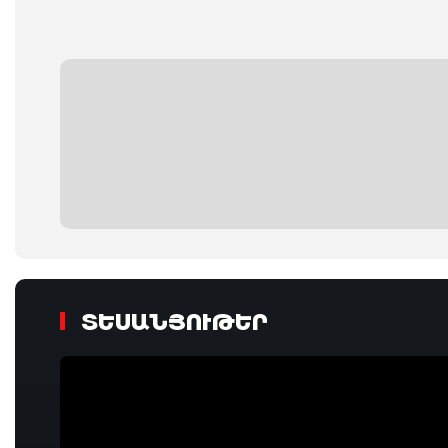
ՏԵՍԱՆՅՈՒԹԵՐ