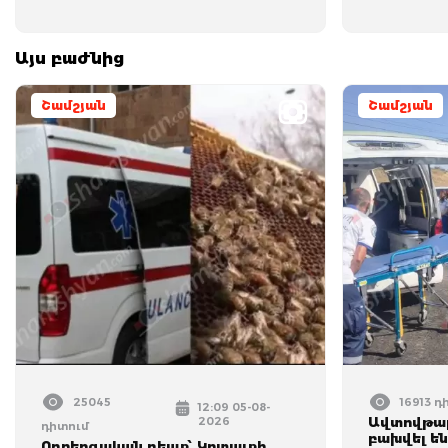
Այս բաժնից
Շամշյան
Շամշյան
25045
16913 դ
12:09 05-08-
2026
Ավտովթար
դիտում
բախվել են
Ողբերգական դեպք՝ Կոտայքի