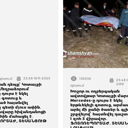
23:26 18-11-2025
դիտում
135636
23:48 
ան դեպք՝ Կոտայքի
2018
դիտում
 Մեղրաձորում
Խոշոր ու ողբերգական
 դուրս է եկել
ավտովթար Կոտայքի մարզ
 գոտուց և
Mercedes-ը դուրս է եկել
ած հայտնվել
երթևեկելի գոտուց, արմա
 գետի մյուս ափին․
արել մի քանի ծառեր և գլ
ավարը հիվանդանոցի
շրջվելով՝ հայտնվել դաշտ
ին մահացել է․
1 զոհ 3 վիրավոր.
ՈՐՏԱԺ, ՏԵՍԱՆՅՈՒԹ
ՖՈՏՈՌԵՊՈՐՏԱԺ. ՏԵՍԱՆ
ԼՐԱՑՎԱԾ