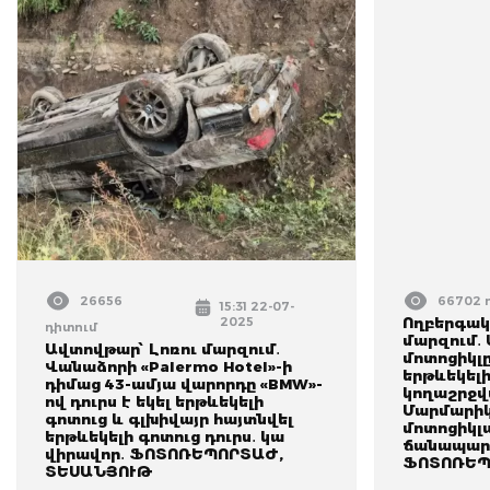
26656
66702 
15:31 22-07-
2025
Ողբերգակ
դիտում
մարզում․
Ավտովթար՝ Լոռու մարզում․
մոտոցիկլը
Վանաձորի «Palermo Hotel»-ի
երթևեկելի
դիմաց 43-ամյա վարորդը «BMW»-
կողաշրջվ
ով դուրս է եկել երթևեկելի
Մարմարիկ
գոտուց և գլխիվայր հայտնվել
մոտոցիկլ
երթևեկելի գոտուց դուրս․ կա
ճանապարհ
վիրավոր․ ՖՈՏՈՌԵՊՈՐՏԱԺ,
ՖՈՏՈՌԵՊ
ՏԵՍԱՆՅՈՒԹ