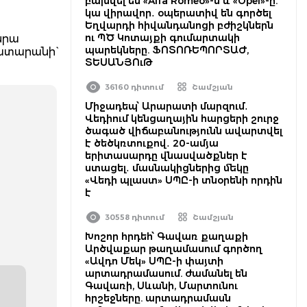
բախվել են «Alfa Romeo»-ն և «Opel»-ը.
կա վիրավոր․ օպերատիվ են գործել
Եղվարդի հիվանդանոցի բժիշկներն
ու ՊԾ Կոտայքի գումարտակի
նրա
պարեկները. ՖՈՏՈՌԵՊՈՐՏԱԺ,
ատարանի`
ՏԵՍԱՆՅՈւԹ
36160 դիտում
Շամշյան
Միջադեպ՝ Արարատի մարզում․
Վեդիում կենցաղային հարցերի շուրջ
ծագած վիճաբանությունն ավարտվել
է ծեծկռտուքով․ 20-ամյա
երիտասարդը վնասվածքներ է
ստացել․ մասնակիցներից մեկը
«Վեդի պլաստ» ՍՊԸ-ի տնօրենի որդին
է
30558 դիտում
Շամշյան
Խոշոր հրդեհ՝ Գավառ քաղաքի
Արծվաքար թաղամասում գործող
«Ավդո Մեկ» ՍՊԸ-ի փայտի
արտադրամասում. ժամանել են
Գավառի, Սևանի, Մարտունու
հրշեջները. արտադրամասն