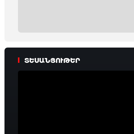
ՏԵՍԱՆՅՈՒԹԵՐ