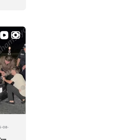
5-08-
մյա