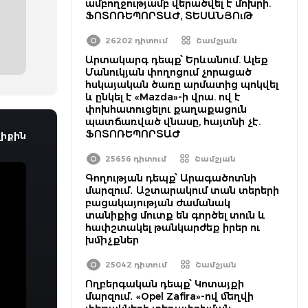
ամբողջությամբ վերածվել է մոխրի.
ՖՈՏՈՌԵՊՈՐՏԱԺ, ՏԵՍԱՆՅՈւԹ
26202 դիտում
Շամշյան
Արտակարգ դեպք՝ Երևանում. Ալեք
Մանուկյան փողոցում չորացած
հսկայական ծառը արմատից պոկվել
և ընկել է «Mazda»-ի վրա. ով է
փոխհատուցելու քաղաքացուն
պատճառված վնասը, հայտնի չէ.
ՖՈՏՈՌԵՊՈՐՏԱԺ
իքին
25656 դիտում
Շամշյան
Գողության դեպք՝ Արագածոտնի
մարզում․ Աշտարակում տան տերերի
բացակայության ժամանակ
տանիքից մուտք են գործել տուն և
հափշտակել թանկարժեք իրեր ու
խմիչքներ
25042 դիտում
Շամշյան
Ողբերգական դեպք՝ Կոտայքի
մարզում․ «Opel Zafira»-ով մեղվի