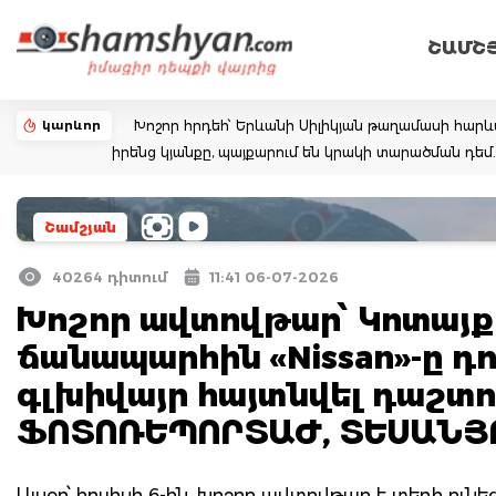
ՇԱՄՇ
կարևոր
Խոշոր հրդեհ՝ Երևանի Սիլիկյան թաղամասի հարևա
իրենց կյանքը, պայքարում են կրակի տարածման դ
Շամշյան
40264 դիտում
11:41 06-07-2026
Խոշոր ավտովթար՝ Կոտայք
ճանապարհին «Nissan»-ը դու
գլխիվայր հայտնվել դաշտու
ՖՈՏՈՌԵՊՈՐՏԱԺ, ՏԵՍԱՆՅ
Այսօր՝ հուլիսի 6-ին, խոշոր ավտովթար է տեղի ունե