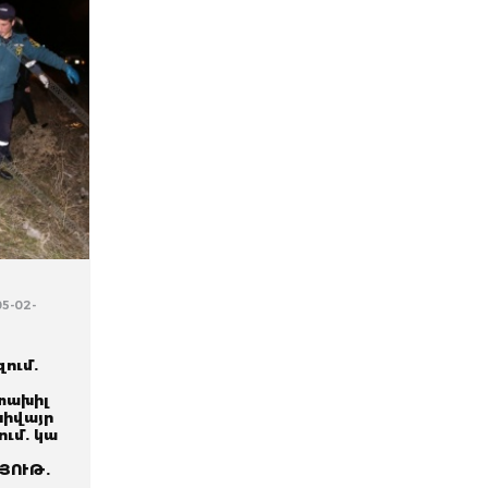
05-02-
ում.
տախիլ
խիվայր
ում. կա
ՅՈՒԹ.