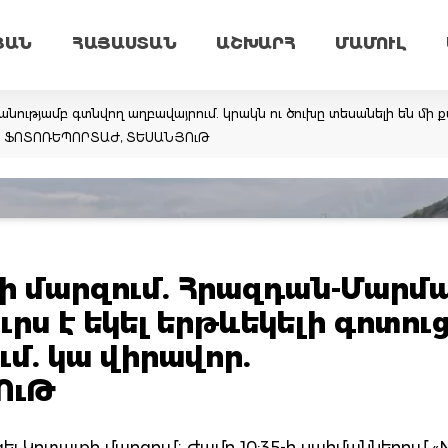
ՅԱՆ
ՀԱՅԱՍՏԱՆ
ԱՇԽԱՐՀ
ՄԱՄՈՒԼ
նությամբ գտնվող աղբավայրում. կրակն ու ծուխը տեսանելի են մի ք
եմ. ՖՈՏՈՌԵՊՈՐՏԱԺ, ՏԵՍԱՆՅՈւԹ
ի մարզում. Հրազդան-Մարմ
րս է եկել երթևեկելի գոտուց
մ. կա վիրավոր.
ՈւԹ
ցել Կոտայքի մարզում։ Ժամը 10:35-ի սահմաններում «N