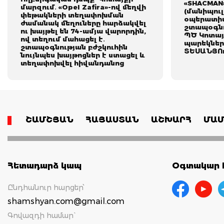
«SHACMAN
մարզում․ «Opel Zafira»-ով մեղվի
(մանիպուլ
փեթակների տեղափոխման
օպերատիվ
ժամանակ մեղուները հարձակվել
շտապօգնո
ու խայթել են 74-ամյա վարորդին,
ՊԾ Կոտայ
ով տեղում մահացել է․
պարեկներ
շտապօգնության բժշկուհին
ՏԵՍԱՆՅՈ
նույնպես խայթոցներ է ստացել և
տեղափոխվել հիվանդանոց
ՇԱՄՇՅԱՆ
ՀԱՅԱՍՏԱՆ
ԱՇԽԱՐՀ
ՄԱՄ
Հետադարձ կապ
Օգտակար հ
Ընդհանուր հարցեր՝
shamshyan.com@gmail.com
Գովազդի համար`