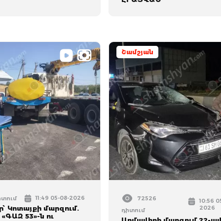
Շամշյան
11:49 05-08-2026
իտում
72526
10:56 0
՝ Կոտայքի մարզում.
2026
դիտում
 «ԳԱԶ 53»-ն ու
Արմավիրի մարզում 22-ա