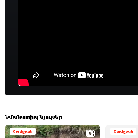
Նմանատիպ նյութեր
Շամշյան
Շամշյան