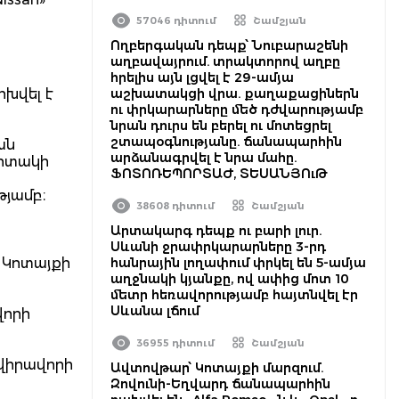
57046 դիտում
Շամշյան
Ողբերգական դեպք՝ Նուբարաշենի
աղբավայրում. տրակտորով աղբը
հրելիս այն լցվել է 29-ամյա
խվել է
աշխատակցի վրա. քաղաքացիներն
ու փրկարարները մեծ դժվարությամբ
նրան դուրս են բերել ու մոտեցրել
շտապօգնությանը. ճանապարհին
ան
արձանագրվել է նրա մահը.
արտակի
ՖՈՏՈՌԵՊՈՐՏԱԺ, ՏԵՍԱՆՅՈւԹ
թյամբ։
38608 դիտում
Շամշյան
Արտակարգ դեպք ու բարի լուր.
Սևանի ջրափրկարարները 3-րդ
 Կոտայքի
հանրային լողափում փրկել են 5-ամյա
աղջնակի կյանքը, ով ափից մոտ 10
մետր հեռավորությամբ հայտնվել էր
Սևանա լճում
վորի
36955 դիտում
Շամշյան
 վիրավորի
Ավտովթար՝ Կոտայքի մարզում.
Զովունի-Եղվարդ ճանապարհին