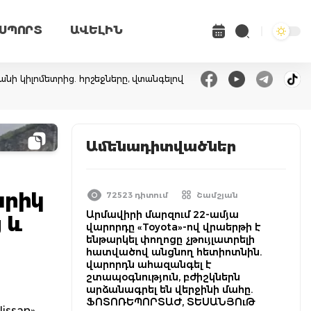
ՍՊՈՐՏ
ԱՎԵԼԻՆ
անի կիլոմետրից. հրշեջները, վտանգելով
Ամենադիտվածներ
արիկ
72523 դիտում
Շամշյան
Արմավիրի մարզում 22-ամյա
 և
վարորդը «Toyota»-ով վրաերթի է
ենթարկել փողոցը չթույլատրելի
հատվածով անցնող հետիոտնին.
վարորդն ահազանգել է
շտապօգնություն, բժիշկներն
արձանագրել են վերջինի մահը.
ՖՈՏՈՌԵՊՈՐՏԱԺ, ՏԵՍԱՆՅՈւԹ
issan»