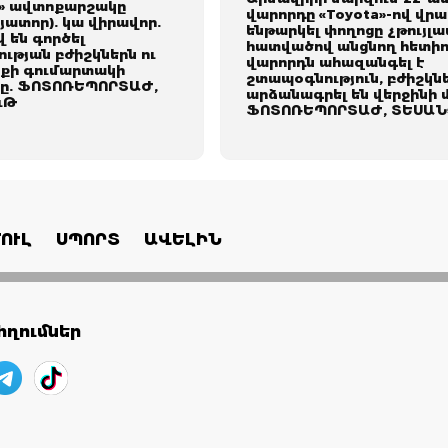
» ավտոքարշակը
վարորդը «Toyota»-ով վրա
յատոր). կա վիրավոր.
ենթարկել փողոցը չթույլա
 են գործել
հատվածով անցնող հետիո
ւթյան բժիշկներն ու
վարորդն ահազանգել է
քի գումարտակի
շտապօգնություն, բժիշկն
ը. ՖՈՏՈՌԵՊՈՐՏԱԺ,
արձանագրել են վերջինի 
ւԹ
ՖՈՏՈՌԵՊՈՐՏԱԺ, ՏԵՍԱՆ
ՈՒԼ
ՍՊՈՐՏ
ԱՎԵԼԻՆ
ղումներ