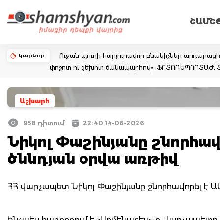
ՇԱՄՇ
կարևոր
Ուջան գյուղի հարյուրավոր բնակիչներ արդարաց
փոշոտ ու ցեխոտ ճանապարհով». ՖՈՏՈՌԵՊՈՐՏԱԺ,
Աշխարհ
958 դիտում
22:40 14-06-2026
Նիկոլ Փաշինյանը շնորհավ
ծննդյան օրվա առթիվ
ՀՀ վարչապետ Նիկոլ Փաշինյանը շնորհավորել է 
Ինչպես հաղորդում է «Արմենպրես»-ը, վարչապետը X-