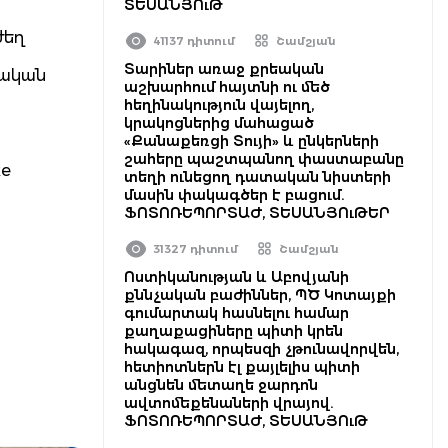
ՏԵՍԱՆՅՈւԹ
ժեղ
41137 դիտում
Շամշյան
Տարիներ առաջ քրեական
մական
աշխարհում հայտնի ու մեծ
հեղինակություն վայելող,
կրակոցներից մահացած
«Քանաքեռցի Տույի» և ընկերների
շահերը պաշտպանող փաստաբանը
ke
տեղի ունեցող դատական նիստերի
մասին փակագծեր է բացում.
ՖՈՏՈՌԵՊՈՐՏԱԺ, ՏԵՍԱՆՅՈւԹԵՐ
31327 դիտում
Շամշյան
Ոստիկանության և Աբովյանի
քննչական բաժիններ, ՊԾ Կոտայքի
գումարտակ հասնելու համար
քաղաքացիները պիտի կրեն
հակագազ, որպեսզի չթունավորվեն,
հետիոտներն էլ քայլելիս պիտի
անցնեն մետաղե ջարդոն
ավտոմեքենաների վրայով.
ՖՈՏՈՌԵՊՈՐՏԱԺ, ՏԵՍԱՆՅՈւԹ