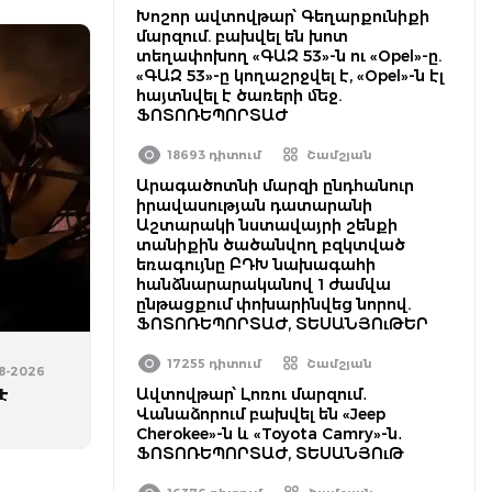
Խոշոր ավտովթար՝ Գեղարքունիքի
մարզում. բախվել են խոտ
տեղափոխող «ԳԱԶ 53»-ն ու «Opel»-ը.
«ԳԱԶ 53»-ը կողաշրջվել է, «Opel»-ն էլ
հայտնվել է ծառերի մեջ.
ՖՈՏՈՌԵՊՈՐՏԱԺ
18693 դիտում
Շամշյան
Արագածոտնի մարզի ընդհանուր
իրավասության դատարանի
Աշտարակի նստավայրի շենքի
տանիքին ծածանվող բզկտված
եռագույնը ԲԴԽ նախագահի
հանձնարարականով 1 ժամվա
ընթացքում փոխարինվեց նորով.
ՖՈՏՈՌԵՊՈՐՏԱԺ, ՏԵՍԱՆՅՈւԹԵՐ
17255 դիտում
Շամշյան
08-2026
Ավտովթար՝ Լոռու մարզում․
է
Վանաձորում բախվել են «Jeep
Cherokee»-ն և «Toyota Camry»-ն․
ՖՈՏՈՌԵՊՈՐՏԱԺ, ՏԵՍԱՆՅՈւԹ