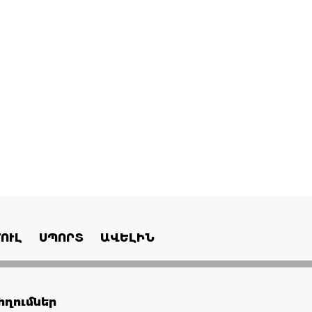
ՈՒԼ
ՍՊՈՐՏ
ԱՎԵԼԻՆ
ղումներ