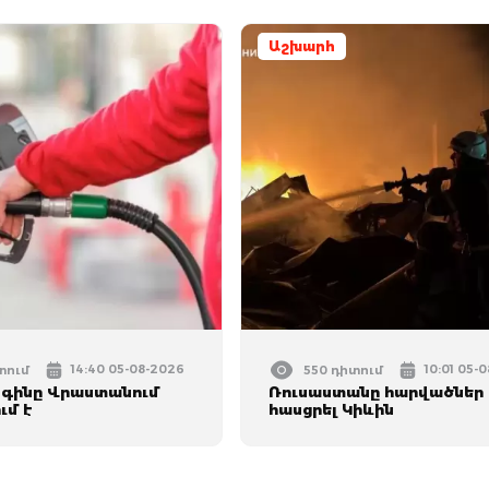
Աշխարհ
14:40 05-08-2026
10:01 05-
տում
550 դիտում
 գինը Վրաստանում
Ռուսաստանը հարվածներ 
ւմ է
հասցրել Կիևին