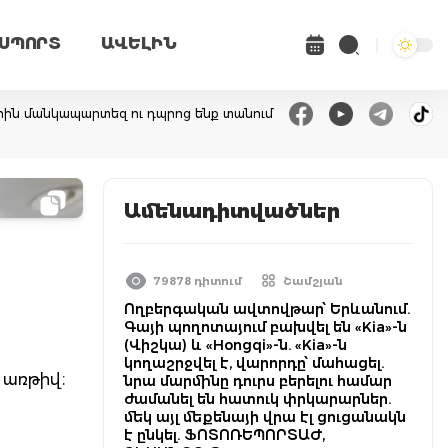
ՍՊՈՐՏ
ԱՎԵԼԻՆ
երին մանկապարտեզ ու դպրոց ենք տանում
Ամենադիտվածներ
79878 դիտում
Շամշյան
Ողբերգական ավտովթար՝ Երևանում.
Գայի պողոտայում բախվել են «Kia»-ն
(Վիշկա) և «Hongqi»-ն. «Kia»-ն
կողաշրջվել է, վարորդը՝ մահացել.
 առթիվ։
նրա մարմինը դուրս բերելու համար
ժամանել են հատուկ փրկարարներ.
մեկ այլ մեքենայի վրա էլ ցուցանակն
է ընկել. ՖՈՏՈՌԵՊՈՐՏԱԺ,