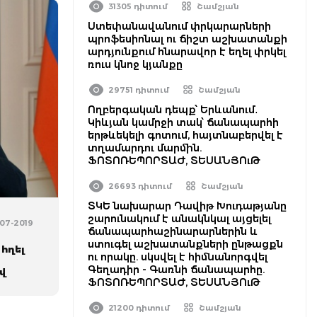
31305 դիտում
Շամշյան
Ստեփանավանում փրկարարների
պրոֆեսիոնալ ու ճիշտ աշխատանքի
արդյունքում հնարավոր է եղել փրկել
ռուս կնոջ կյանքը
29751 դիտում
Շամշյան
Ողբերգական դեպք՝ Երևանում․
Կիևյան կամրջի տակ՝ ճանապարհի
երթևեկելի գոտում, հայտնաբերվել է
տղամարդու մարմին.
ՖՈՏՈՌԵՊՈՐՏԱԺ, ՏԵՍԱՆՅՈւԹ
26693 դիտում
Շամշյան
ՏԿԵ նախարար Դավիթ Խուդաթյանը
շարունակում է անակնկալ այցելել
-07-2019
ճանապարհաշինարարներին և
ստուգել աշխատանքների ընթացքն
 հղել
ու որակը. սկսվել է հիմնանորգվել
Գեղադիր - Գառնի ճանապարհը.
վ
ՖՈՏՈՌԵՊՈՐՏԱԺ, ՏԵՍԱՆՅՈւԹ
21200 դիտում
Շամշյան