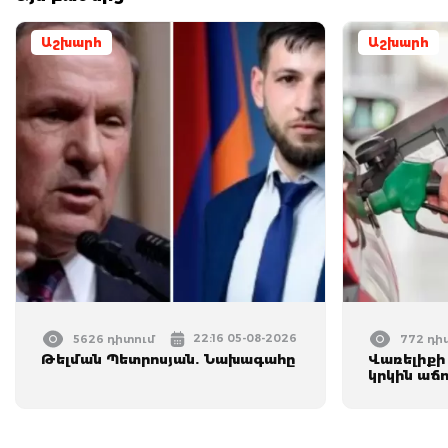
Աշխարհ
Աշխարհ
22:16 05-08-2026
5626 դիտում
772 դի
Թելման Պետրոսյան. Նախագահը
Վառելիքի
կրկին աճո