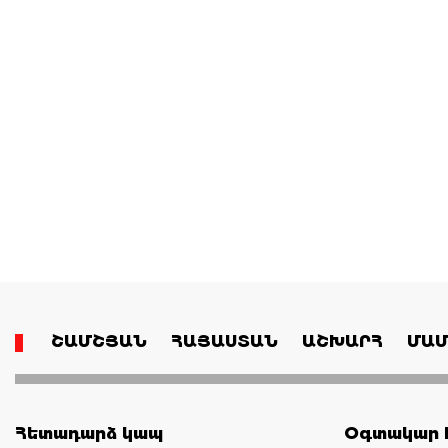
ՇԱՄՇՅԱՆ
ՀԱՅԱՍՏԱՆ
ԱՇԽԱՐՀ
ՄԱՄ
Հետադարձ կապ
Օգտակար հ