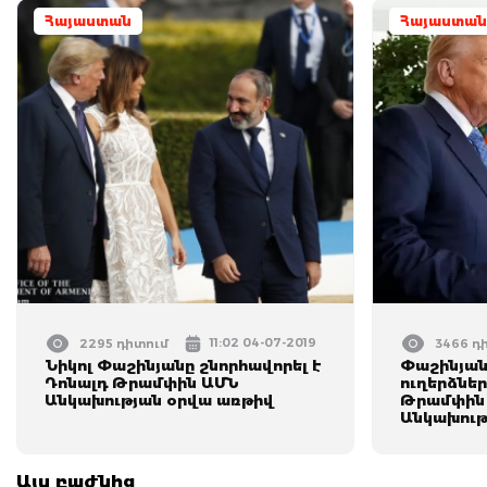
Հայաստան
Հայաստան
11:02 04-07-2019
2295 դիտում
3466 դ
Նիկոլ Փաշինյանը շնորհավորել է
Փաշինյան
Դոնալդ Թրամփին ԱՄՆ
ուղերձներ
Անկախության օրվա առթիվ
Թրամփին 
Անկախութ
Այս բաժնից