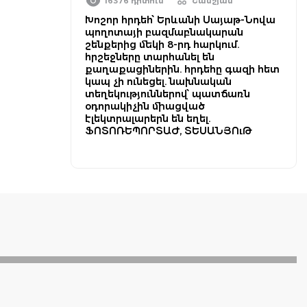
16376 դիտում
Շամշյան
Խոշոր հրդեհ՝ Երևանի Սայաթ-Նովա
պողոտայի բազմաբնակարան
շենքերից մեկի 8-րդ հարկում.
հրշեջները տարհանել են
քաղաքացիներին. հրդեհը գազի հետ
կապ չի ունեցել. նախնական
տեղեկություններով՝ պատճառն
օդորակիչին միացված
էլեկտրալարերն են եղել.
ՖՈՏՈՌԵՊՈՐՏԱԺ, ՏԵՍԱՆՅՈւԹ