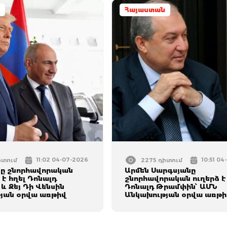
Հայաստան
11:02 04-07-2026
10:51 04
իտում
2275 դիտում
ը շնորհավորական
Արմեն Սարգսյանը
 է հղել Դոնալդ
շնորհավորական ուղերձ է
և Ջեյ Դի Վենսին
Դոնալդ Թրամփին՝ ԱՄՆ
յան օրվա առթիվ
Անկախության օրվա առթի