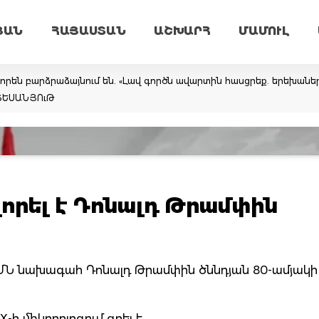
ՅԱՆ
ՀԱՅԱՍՏԱՆ
ԱՇԽԱՐՀ
ՄԱՄՈՒԼ
իորեն բարձրաձայնում են. «Լավ գործն ավարտին հասցրեք. երեխան
 ՏԵՍԱՆՅՈւԹ
որել է Դոնալդ Թրամփին
ԱՄՆ նախագահ Դոնալդ Թրամփին ծննդյան 80-ամյակի
ի միկրոբլոգում գրել է.