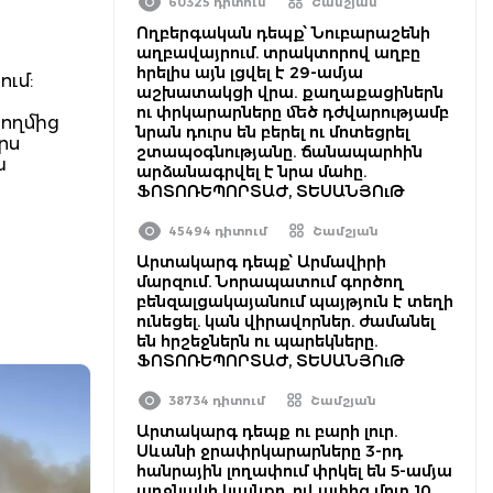
60325 դիտում
Շամշյան
Ողբերգական դեպք՝ Նուբարաշենի
աղբավայրում. տրակտորով աղբը
հրելիս այն լցվել է 29-ամյա
ում:
աշխատակցի վրա. քաղաքացիներն
ու փրկարարները մեծ դժվարությամբ
կողմից
նրան դուրս են բերել ու մոտեցրել
րս
շտապօգնությանը. ճանապարհին
ա
արձանագրվել է նրա մահը.
ՖՈՏՈՌԵՊՈՐՏԱԺ, ՏԵՍԱՆՅՈւԹ
45494 դիտում
Շամշյան
Արտակարգ դեպք՝ Արմավիրի
մարզում. Նորապատում գործող
բենզալցակայանում պայթյուն է տեղի
ունեցել. կան վիրավորներ. ժամանել
են հրշեջներն ու պարեկները.
ՖՈՏՈՌԵՊՈՐՏԱԺ, ՏԵՍԱՆՅՈւԹ
38734 դիտում
Շամշյան
Արտակարգ դեպք ու բարի լուր.
Սևանի ջրափրկարարները 3-րդ
հանրային լողափում փրկել են 5-ամյա
աղջնակի կյանքը, ով ափից մոտ 10