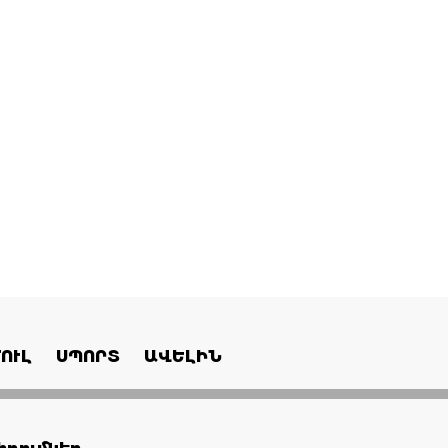
ՈՒԼ
ՍՊՈՐՏ
ԱՎԵԼԻՆ