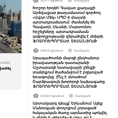
30717 դիտում
Շամշյան
Խոշոր հրդեհ՝ Գավառ քաղաքի
Արծվաքար թաղամասում գործող
«Ավդո Մեկ» ՍՊԸ-ի փայտի
արտադրամասում. ժամանել են
Գավառի, Սևանի, Մարտունու
հրշեջները. արտադրամասն
ամբողջությամբ վերածվել է մոխրի.
ՖՈՏՈՌԵՊՈՐՏԱԺ, ՏԵՍԱՆՅՈւԹ
29613 դիտում
Շամշյան
Արագածոտնի մարզի ընդհանուր
իրավասության դատարանի
08-2026
Աշտարակի նստավայրի շենքի
վածել
տանիքում ծածանվում է բզկտված
եռագույնը․ ի՞նչ է մտածում
Բարձրագույն խորհրդի նախագահը.
ՖՈՏՈՌԵՊՈՐՏԱԺ, ՏԵՍԱՆՅՈւԹ
26322 դիտում
Շամշյան
Արտակարգ դեպք՝ Երևանում. Ալեք
Մանուկյան փողոցում չորացած
հսկայական ծառը արմատից պոկվել
և ընկել է «Mazda»-ի վրա. ով է