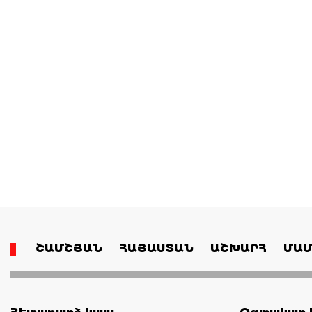
ՇԱՄՇՅԱՆ
ՀԱՅԱՍՏԱՆ
ԱՇԽԱՐՀ
ՄԱՄ