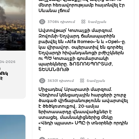
մետր հեռավորությամբ հայտնվել էր
Սևանա լճում
37084 դիտում
Շամշյան
Ավտովթար՝ Կոտայքի մարզում.
Զովունի-Եղվարդ ճանապարհին
բախվել են «Alfa Romeo»-ն և «Opel»-ը.
կա վիրավոր․ օպերատիվ են գործել
Եղվարդի հիվանդանոցի բժիշկներն
ու ՊԾ Կոտայքի գումարտակի
-04-2026
պարեկները. ՖՈՏՈՌԵՊՈՐՏԱԺ,
ն
ՏԵՍԱՆՅՈւԹ
մեկ
 է
36301 դիտում
Շամշյան
Միջադեպ՝ Արարատի մարզում․
Վեդիում կենցաղային հարցերի շուրջ
ծագած վիճաբանությունն ավարտվել
է ծեծկռտուքով․ 20-ամյա
երիտասարդը վնասվածքներ է
ստացել․ մասնակիցներից մեկը
«Վեդի պլաստ» ՍՊԸ-ի տնօրենի որդին
է