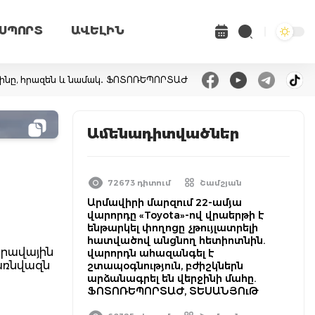
ՍՊՈՐՏ
ԱՎԵԼԻՆ
րմինը, հրազեն և նամակ․ ՖՈՏՈՌԵՊՈՐՏԱԺ
Ամենադիտվածներ
72673 դիտում
Շամշյան
Արմավիրի մարզում 22-ամյա
վարորդը «Toyota»-ով վրաերթի է
ենթարկել փողոցը չթույլատրելի
հատվածով անցնող հետիոտնին.
արավային
վարորդն ահազանգել է
 առնվազն
շտապօգնություն, բժիշկներն
արձանագրել են վերջինի մահը.
ՖՈՏՈՌԵՊՈՐՏԱԺ, ՏԵՍԱՆՅՈւԹ