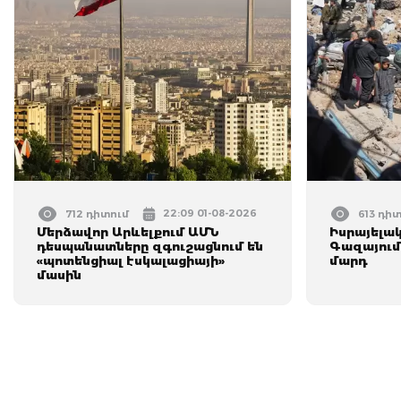
22:09 01-08-2026
712 դիտում
613 դի
Մերձավոր Արևելքում ԱՄՆ
Իսրայելա
դեսպանատները զգուշացնում են
Գազայում
«պոտենցիալ էսկալացիայի»
մարդ
մասին