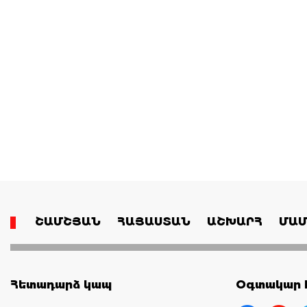
ՇԱՄՇՅԱՆ
ՀԱՅԱՍՏԱՆ
ԱՇԽԱՐՀ
ՄԱՄ
Հետադարձ կապ
Օգտակար հ