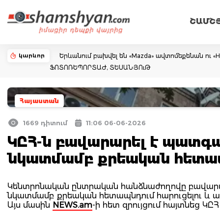
ՇԱՄՇ
կարևոր
Երևանում բախվել են «Mazda» ավտոմեքենան ու «H
ՖՈՏՈՌԵՊՈՐՏԱԺ, ՏԵՍԱՆՅՈւԹ
Հայաստան
1669 դիտում
11:06 06-06-2026
ԿԸՀ-ն բավարարել է պատգ
նկատմամբ քրեական հետապ
Կենտրոնական ընտրական հանձնաժողովը բավարար
նկատմամբ քրեական հետապնդում հարուցելու և ա
Այս մասին
NEWS.am
-ի հետ զրույցում հայտնեց ԿԸ