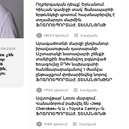
Ողբերգական դեպք՝ Երևանում․
Կիևյան կամրջի տակ՝ ճանապարհի
երթևեկելի գոտում, հայտնաբերվել է
տղամարդու մարմին.
ՖՈՏՈՌԵՊՈՐՏԱԺ, ՏԵՍԱՆՅՈւԹ
18540 դիտում
Շամշյան
Արագածոտնի մարզի ընդհանուր
իրավասության դատարանի
8-08-2026
Աշտարակի նստավայրի շենքի
եռ չեն
տանիքին ծածանվող բզկտված
որ
թե
եռագույնը ԲԴԽ նախագահի
ին,
հանձնարարականով 1 ժամվա
ու․
ընթացքում փոխարինվեց նորով.
ՖՈՏՈՌԵՊՈՐՏԱԺ, ՏԵՍԱՆՅՈւԹԵՐ
17162 դիտում
Շամշյան
Ավտովթար՝ Լոռու մարզում․
Վանաձորում բախվել են «Jeep
Cherokee»-ն և «Toyota Camry»-ն․
ՖՈՏՈՌԵՊՈՐՏԱԺ, ՏԵՍԱՆՅՈւԹ
15851 դիտում
Շամշյան