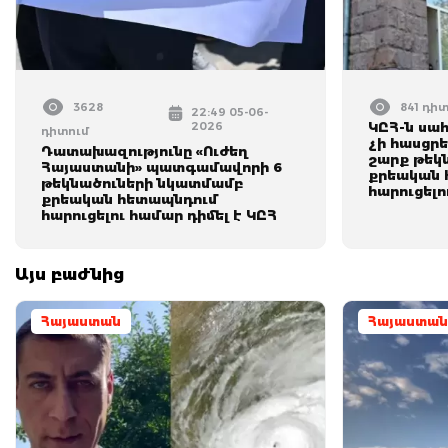
3628
841 դի
22:49 05-06-
2026
ԿԸՀ-ն սա
դիտում
չի հասցրե
Դատախազությունը «Ուժեղ
շարք թեկ
Հայաստանի» պատգամավորի 6
քրեական 
թեկնածուների նկատմամբ
հարուցելո
քրեական հետապնդում
հարուցելու համար դիմել է ԿԸՀ
Այս բաժնից
Հայաստան
Հայաստան