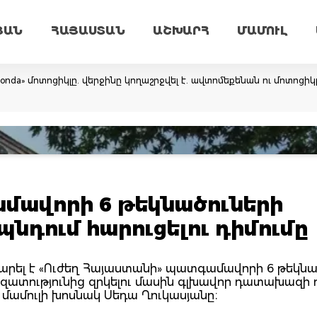
ՅԱՆ
ՀԱՅԱՍՏԱՆ
ԱՇԽԱՐՀ
ՄԱՄՈՒԼ
onda» մոտոցիկլը. վերջինը կողաշրջվել է. ավտոմեքենան ու մոտոցիկլ
ամավորի 6 թեկնածուների
նդում հարուցելու դիմումը
ել է «Ուժեղ Հայաստանի» պատգամավորի 6 թեկնա
զատությունից զրկելու մասին գլխավոր դատախազի դ
Հ մամուլի խոսնակ Սեդա Ղուկասյանը։