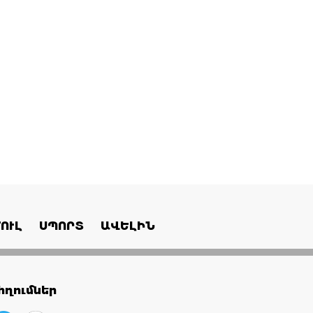
ՈՒԼ
ՍՊՈՐՏ
ԱՎԵԼԻՆ
ղումներ