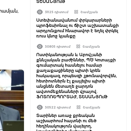
ՏԵՍԱՆՅՈւԹ
համյան,
31125 դիտում
Շամշյան
Ստեփանավանում փրկարարների
պրոֆեսիոնալ ու ճիշտ աշխատանքի
արդյունքում հնարավոր է եղել փրկել
ռուս կնոջ կյանքը
30805 դիտում
Շամշյան
Ոստիկանության և Աբովյանի
քննչական բաժիններ, ՊԾ Կոտայքի
գումարտակ հասնելու համար
քաղաքացիները պիտի կրեն
հակագազ, որպեսզի չթունավորվեն,
հետիոտներն էլ քայլելիս պիտի
անցնեն մետաղե ջարդոն
ավտոմեքենաների վրայով.
ՖՈՏՈՌԵՊՈՐՏԱԺ, ՏԵՍԱՆՅՈւԹ
30522 դիտում
Շամշյան
Տարիներ առաջ քրեական
աշխարհում հայտնի ու մեծ
հեղինակություն վայելող,