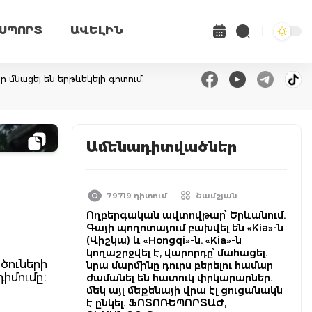
ՍՊՈՐՏ
ԱՎԵԼԻՆ
ը մնացել են երթևեկելի գոտում.
Ամենադիտվածներ
79719 դիտում
Շամշյան
Ողբերգական ավտովթար՝ Երևանում.
Գայի պողոտայում բախվել են «Kia»-ն
(Վիշկա) և «Hongqi»-ն. «Kia»-ն
կողաշրջվել է, վարորդը՝ մահացել.
ծուների
նրա մարմինը դուրս բերելու համար
իմումը։
ժամանել են հատուկ փրկարարներ.
մեկ այլ մեքենայի վրա էլ ցուցանակն
է ընկել. ՖՈՏՈՌԵՊՈՐՏԱԺ,