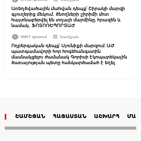
Առեղծվածային մահվան դեպք՝ Շիրակի մարզի
գյուղերից մեկում․ ծնողների շիրիմի մոտ
հայտնաբերվել են տղայի մարմինը, հրազեն և
նամակ․ ՖՈՏՈՌԵՊՈՐՏԱԺ
18857 դիտում
Շամշյան
Ողբերգական դեպք՝ Սյունիքի մարզում. ԱԺ
պատգամավորի հոր հոգեհանգստին
մասնակցելու ժամանակ Գորիսի էկոպարեկային
ծառայության պետը հանկարծամահ է եղել
ՇԱՄՇՅԱՆ
ՀԱՅԱՍՏԱՆ
ԱՇԽԱՐՀ
ՄԱՄ