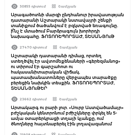
30855 դիտում
Շամշյան
Արագածոտնի մարզի ընդհանուր իրավասության
դատարանի Աշտարակի նստավայրի շենքի
տանիքում ծածանվում է բզկտված եռագույնը․
ի՞նչ է մտածում Բարձրագույն խորհրդի
նախագահը. ՖՈՏՈՌԵՊՈՐՏԱԺ, ՏԵՍԱՆՅՈւԹ
27470 դիտում
Շամշյան
Աշտարակի դատարանի դիմաց, որտեղ
ստեղծվել էր ավտոմեքենաների «գերեզմանոց»
ու տիրում էր գարշահոտ ու
հակասանիտարական վիճակ,
պատասխանատուները վերջապես տարածքը
բերեցին նախկին տեսքին. ՖՈՏՈՌԵՊՈՐՏԱԺ,
ՏԵՍԱՆՅՈւԹԵՐ
23662 դիտում
Շամշյան
Արտակարգ ու բարի լուր. «Սուրբ Աստվածամայր»
բժշկական կենտրոնում բժիշկները փրկել են 5-
ամյա օտարերկրացի տղայի կյանքը, ում
ծնողները հայտնաբերել էին լողավազանում
21908 դիտում
Շամշյան