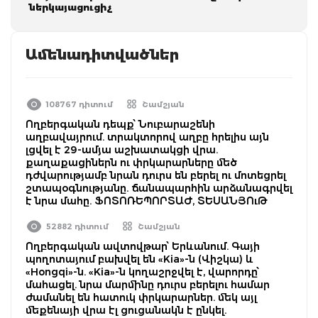
ներկայացուցիչ
Ամենադիտվածներ
108767 դիտում
Շամշյան
Ողբերգական դեպք՝ Նուբարաշենի
աղբավայրում. տրակտորով աղբը հրելիս այն
լցվել է 29-ամյա աշխատակցի վրա.
քաղաքացիներն ու փրկարարները մեծ
դժվարությամբ նրան դուրս են բերել ու մոտեցրել
շտապօգնությանը. ճանապարհին արձանագրվել
է նրա մահը. ՖՈՏՈՌԵՊՈՐՏԱԺ, ՏԵՍԱՆՅՈւԹ
52882 դիտում
Շամշյան
Ողբերգական ավտովթար՝ Երևանում. Գայի
պողոտայում բախվել են «Kia»-ն (Վիշկա) և
«Hongqi»-ն. «Kia»-ն կողաշրջվել է, վարորդը՝
մահացել. նրա մարմինը դուրս բերելու համար
ժամանել են հատուկ փրկարարներ. մեկ այլ
մեքենայի վրա էլ ցուցանակն է ընկել.