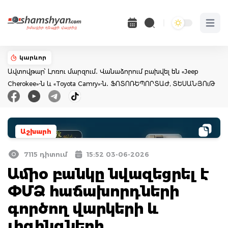
Open 
կարևոր
Ավտովթար՝ Լոռու մարզում․ Վանաձորում բախվել են «Jeep
Cherokee»-ն և «Toyota Camry»-ն․ ՖՈՏՈՌԵՊՈՐՏԱԺ, ՏԵՍԱՆՅՈւԹ
Աշխարհ
7115 դիտում
15:52 03-06-2026
Ամիօ բանկը նվազեցրել է
ՓՄՁ հաճախորդների
գործող վարկերի և
լիզինգների