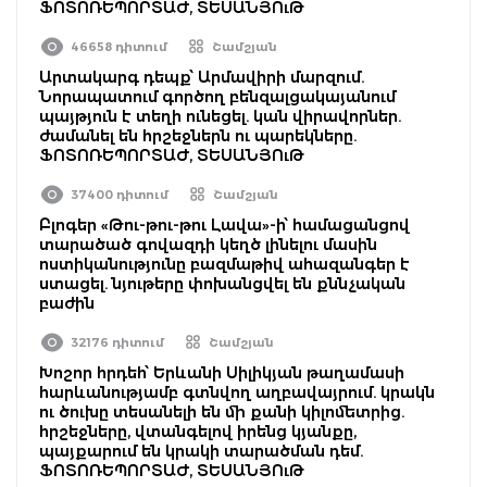
ՖՈՏՈՌԵՊՈՐՏԱԺ, ՏԵՍԱՆՅՈւԹ
46658 դիտում
Շամշյան
Արտակարգ դեպք՝ Արմավիրի մարզում.
Նորապատում գործող բենզալցակայանում
պայթյուն է տեղի ունեցել. կան վիրավորներ.
ժամանել են հրշեջներն ու պարեկները.
ՖՈՏՈՌԵՊՈՐՏԱԺ, ՏԵՍԱՆՅՈւԹ
37400 դիտում
Շամշյան
Բլոգեր «Թու-թու-թու Լավա»-ի՝ համացանցով
տարածած գովազդի կեղծ լինելու մասին
ոստիկանությունը բազմաթիվ ահազանգեր է
ստացել. նյութերը փոխանցվել են քննչական
բաժին
32176 դիտում
Շամշյան
Խոշոր հրդեհ՝ Երևանի Սիլիկյան թաղամասի
հարևանությամբ գտնվող աղբավայրում. կրակն
ու ծուխը տեսանելի են մի քանի կիլոմետրից.
հրշեջները, վտանգելով իրենց կյանքը,
պայքարում են կրակի տարածման դեմ.
ՖՈՏՈՌԵՊՈՐՏԱԺ, ՏԵՍԱՆՅՈւԹ