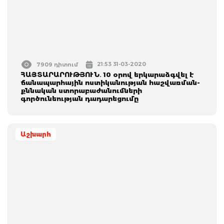
21:53 31-03-2020
7909 դիտում
ՀԱՅՏԱՐԱՐՈՒԹՅՈՒՆ․ 10 օրով երկարաձգվել է
ճանապարհային ոստիկանության հաշվառման-
քննական ստորաբաժանումների
գործունեության դադարեցումը
Աշխարհ