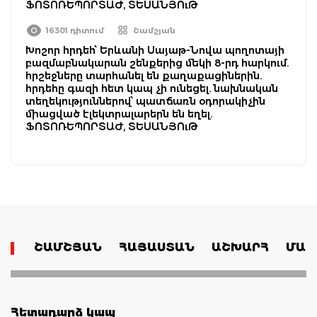
ՖՈՏՈՌԵՊՈՐՏԱԺ, ՏԵՍԱՆՅՈւԹ
16301 դիտում
Շամշյան
Խոշոր հրդեհ՝ Երևանի Սայաթ-Նովա պողոտայի
բազմաբնակարան շենքերից մեկի 8-րդ հարկում.
հրշեջները տարհանել են քաղաքացիներին.
հրդեհը գազի հետ կապ չի ունեցել. նախնական
տեղեկություններով՝ պատճառն օդորակիչին
միացված էլեկտրալարերն են եղել.
ՖՈՏՈՌԵՊՈՐՏԱԺ, ՏԵՍԱՆՅՈւԹ
ՇԱՄՇՅԱՆ
ՀԱՅԱՍՏԱՆ
ԱՇԽԱՐՀ
ՄԱՄ
Հետադարձ կապ