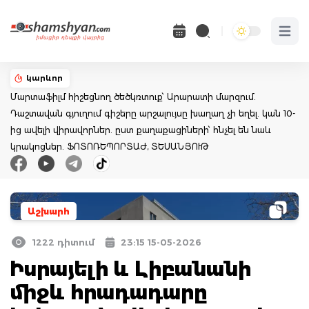
Open 
կարևոր
Մարտաֆիլմ հիշեցնող ծեծկռտուք՝ Արարատի մարզում.
Դաշտավան գյուղում գիշերը արշալույսը խաղաղ չի եղել. կան 10-
ից ավելի վիրավորներ. ըստ քաղաքացիների՝ հնչել են նաև
կրակոցներ. ՖՈՏՈՌԵՊՈՐՏԱԺ, ՏԵՍԱՆՅՈՒԹ
Աշխարհ
1222 դիտում
23:15 15-05-2026
Իսրայելի և Լիբանանի
միջև հրադադարը