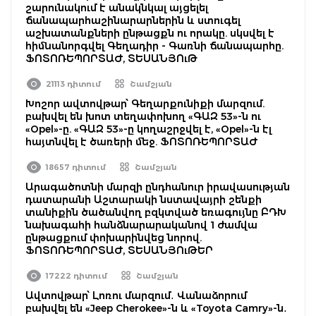
շարունակում է անակնկալ այցելել
ճանապարհաշինարարներին և ստուգել
աշխատանքների ընթացքն ու որակը. սկսվել է
հիմնանորգվել Գեղադիր - Գառնի ճանապարհը.
ՖՈՏՈՌԵՊՈՐՏԱԺ, ՏԵՍԱՆՅՈւԹ
21113 դիտում
Շամշյան
Խոշոր ավտովթար՝ Գեղարքունիքի մարզում.
բախվել են խոտ տեղափոխող «ԳԱԶ 53»-ն ու
«Opel»-ը. «ԳԱԶ 53»-ը կողաշրջվել է, «Opel»-ն էլ
հայտնվել է ծառերի մեջ. ՖՈՏՈՌԵՊՈՐՏԱԺ
18657 դիտում
Շամշյան
Արագածոտնի մարզի ընդհանուր իրավասության
դատարանի Աշտարակի նստավայրի շենքի
տանիքին ծածանվող բզկտված եռագույնը ԲԴԽ
նախագահի հանձնարարականով 1 ժամվա
ընթացքում փոխարինվեց նորով.
ՖՈՏՈՌԵՊՈՐՏԱԺ, ՏԵՍԱՆՅՈւԹԵՐ
17222 դիտում
Շամշյան
Ավտովթար՝ Լոռու մարզում․ Վանաձորում
բախվել են «Jeep Cherokee»-ն և «Toyota Camry»-ն․