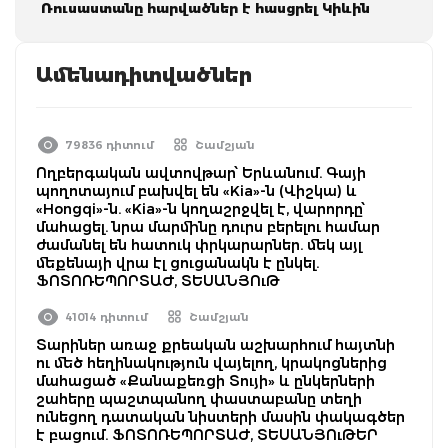
Ռուսաստանը հարվածներ է հասցրել Կիևին
Ամենադիտվածներ
79836 դիտում
Շամշյան
Ողբերգական ավտովթար՝ Երևանում. Գայի
պողոտայում բախվել են «Kia»-ն (Վիշկա) և
«Hongqi»-ն. «Kia»-ն կողաշրջվել է, վարորդը՝
մահացել. նրա մարմինը դուրս բերելու համար
ժամանել են հատուկ փրկարարներ. մեկ այլ
մեքենայի վրա էլ ցուցանակն է ընկել.
ՖՈՏՈՌԵՊՈՐՏԱԺ, ՏԵՍԱՆՅՈւԹ
41014 դիտում
Շամշյան
Տարիներ առաջ քրեական աշխարհում հայտնի
ու մեծ հեղինակություն վայելող, կրակոցներից
մահացած «Քանաքեռցի Տույի» և ընկերների
շահերը պաշտպանող փաստաբանը տեղի
ունեցող դատական նիստերի մասին փակագծեր
է բացում. ՖՈՏՈՌԵՊՈՐՏԱԺ, ՏԵՍԱՆՅՈւԹԵՐ