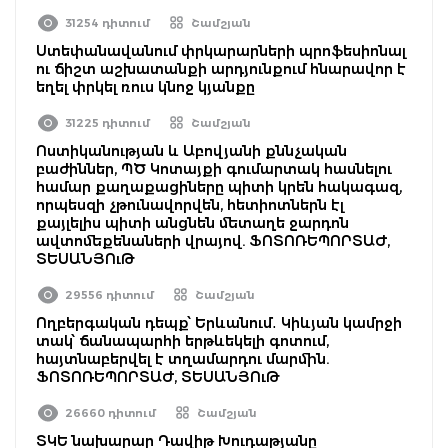
31254 դիտում
Շամշյան
Ստեփանավանում փրկարարների պրոֆեսիոնալ
ու ճիշտ աշխատանքի արդյունքում հնարավոր է
եղել փրկել ռուս կնոջ կյանքը
31225 դիտում
Շամշյան
Ոստիկանության և Աբովյանի քննչական
բաժիններ, ՊԾ Կոտայքի գումարտակ հասնելու
համար քաղաքացիները պիտի կրեն հակագազ,
որպեսզի չթունավորվեն, հետիոտներն էլ
քայլելիս պիտի անցնեն մետաղե ջարդոն
ավտոմեքենաների վրայով. ՖՈՏՈՌԵՊՈՐՏԱԺ,
ՏԵՍԱՆՅՈւԹ
29556 դիտում
Շամշյան
Ողբերգական դեպք՝ Երևանում․ Կիևյան կամրջի
տակ՝ ճանապարհի երթևեկելի գոտում,
հայտնաբերվել է տղամարդու մարմին.
ՖՈՏՈՌԵՊՈՐՏԱԺ, ՏԵՍԱՆՅՈւԹ
26660 դիտում
Շամշյան
ՏԿԵ նախարար Դավիթ Խուդաթյանը