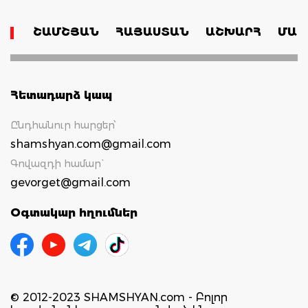
ՇԱՄՇՅԱՆ
ՀԱՅԱՍՏԱՆ
ԱՇԽԱՐՀ
ՄԱՄ
Հետադարձ կապ
Ընդհանուր հարցեր՝
shamshyan.com@gmail.com
Գովազդի համար`
gevorget@gmail.com
Օգտակար հղումներ
© 2012-2023 SHAMSHYAN.com - Բոլոր