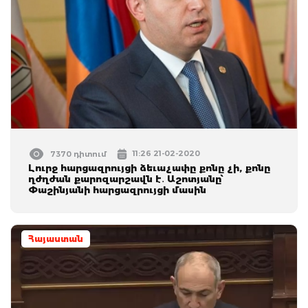
11:26 21-02-2020
7370 դիտում
Լուրջ հարցազրույցի ձեւաչափը քոնը չի, քոնը
ղժղժան քարոզարշավն է․ Աշոտյանը՝
Փաշինյանի հարցազրույցի մասին
Հայաստան