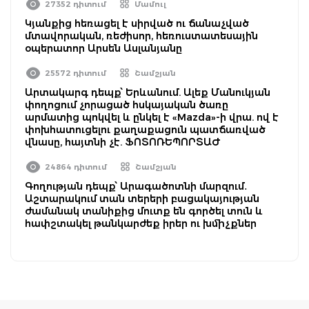
27352 դիտում
Մամուլ
Կյանքից հեռացել է սիրված ու ճանաչված
մտավորական, ռեժիսոր, հեռուստատեսային
օպերատոր Արսեն Ասլանյանը
25572 դիտում
Շամշյան
Արտակարգ դեպք՝ Երևանում. Ալեք Մանուկյան
փողոցում չորացած հսկայական ծառը
արմատից պոկվել և ընկել է «Mazda»-ի վրա. ով է
փոխհատուցելու քաղաքացուն պատճառված
վնասը, հայտնի չէ. ՖՈՏՈՌԵՊՈՐՏԱԺ
24864 դիտում
Շամշյան
Գողության դեպք՝ Արագածոտնի մարզում․
Աշտարակում տան տերերի բացակայության
ժամանակ տանիքից մուտք են գործել տուն և
հափշտակել թանկարժեք իրեր ու խմիչքներ