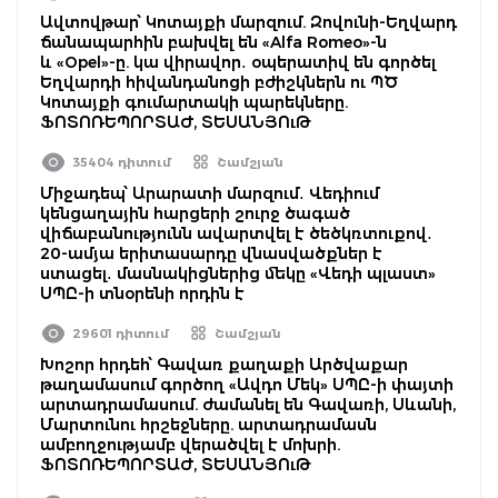
Ավտովթար՝ Կոտայքի մարզում. Զովունի-Եղվարդ
ճանապարհին բախվել են «Alfa Romeo»-ն
և «Opel»-ը. կա վիրավոր․ օպերատիվ են գործել
Եղվարդի հիվանդանոցի բժիշկներն ու ՊԾ
Կոտայքի գումարտակի պարեկները.
ՖՈՏՈՌԵՊՈՐՏԱԺ, ՏԵՍԱՆՅՈւԹ
35404 դիտում
Շամշյան
Միջադեպ՝ Արարատի մարզում․ Վեդիում
կենցաղային հարցերի շուրջ ծագած
վիճաբանությունն ավարտվել է ծեծկռտուքով․
20-ամյա երիտասարդը վնասվածքներ է
ստացել․ մասնակիցներից մեկը «Վեդի պլաստ»
ՍՊԸ-ի տնօրենի որդին է
29601 դիտում
Շամշյան
Խոշոր հրդեհ՝ Գավառ քաղաքի Արծվաքար
թաղամասում գործող «Ավդո Մեկ» ՍՊԸ-ի փայտի
արտադրամասում. ժամանել են Գավառի, Սևանի,
Մարտունու հրշեջները. արտադրամասն
ամբողջությամբ վերածվել է մոխրի.
ՖՈՏՈՌԵՊՈՐՏԱԺ, ՏԵՍԱՆՅՈւԹ