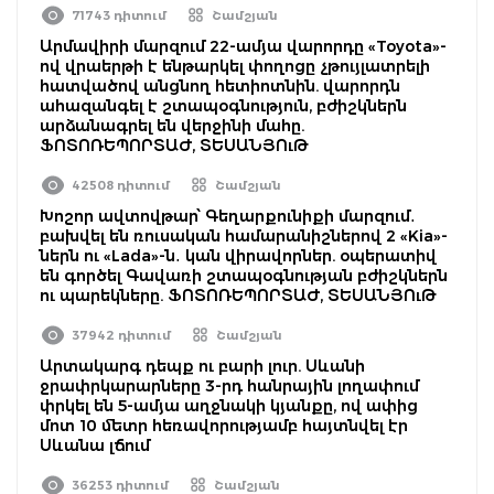
71743 դիտում
Շամշյան
Արմավիրի մարզում 22-ամյա վարորդը «Toyota»-
ով վրաերթի է ենթարկել փողոցը չթույլատրելի
հատվածով անցնող հետիոտնին. վարորդն
ահազանգել է շտապօգնություն, բժիշկներն
արձանագրել են վերջինի մահը.
ՖՈՏՈՌԵՊՈՐՏԱԺ, ՏԵՍԱՆՅՈւԹ
42508 դիտում
Շամշյան
Խոշոր ավտովթար՝ Գեղարքունիքի մարզում․
բախվել են ռուսական համարանիշներով 2 «Kia»-
ներն ու «Lada»-ն․ կան վիրավորներ. օպերատիվ
են գործել Գավառի շտապօգնության բժիշկներն
ու պարեկները. ՖՈՏՈՌԵՊՈՐՏԱԺ, ՏԵՍԱՆՅՈւԹ
37942 դիտում
Շամշյան
Արտակարգ դեպք ու բարի լուր. Սևանի
ջրափրկարարները 3-րդ հանրային լողափում
փրկել են 5-ամյա աղջնակի կյանքը, ով ափից
մոտ 10 մետր հեռավորությամբ հայտնվել էր
Սևանա լճում
36253 դիտում
Շամշյան