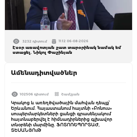
11:12 06-08-2026
3232 դիտում
Էսօր առավոտյան շատ տարօրինակ նամակ եմ
ստացել. Նիկոլ Փաշինյան
Ամենադիտվածներ
102506 դիտում
Շամշյան
Կրակոց և առեղծվածային մահվան դեպք՝
Երևանում. Հայաստանում հայտնի «Բոնուս»
սուպերմարկետների ցանցի գրասենյակում
հայտնաբերվել է հիմնադիրներից գլխավոր
տնօրենի մարմինը. ՖՈՏՈՌԵՊՈՐՏԱԺ,
ՏԵՍԱՆՅՈւԹ