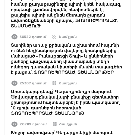
համար քաղաքացիները պիտի կրեն հակագազ,
որպեսզի չթունավորվեն, հետիոտներն էլ
քայլելիս պիտի անցնեն մետաղե ջարդոն
ավտոմեքենաների վրայով. ՖՈՏՈՌԵՊՈՐՏԱԺ,
ՏԵՍԱՆՅՈւԹ
30522 դիտում
Շամշյան
Տարիներ առաջ քրեական աշխարհում հայտնի
ու մեծ հեղինակություն վայելող, կրակոցներից
մահացած «Քանաքեռցի Տույի» և ընկերների
շահերը պաշտպանող փաստաբանը տեղի
ունեցող դատական նիստերի մասին փակագծեր
է բացում. ՖՈՏՈՌԵՊՈՐՏԱԺ, ՏԵՍԱՆՅՈւԹԵՐ
25307 դիտում
Շամշյան
Արտակարգ դեպք՝ Գեղարքունիքի մարզում.
Ծովազարդ բնակավայրի բնակիչը գետնափոր
շինությունում հայտնաբերել է իրեն պատկանող
10 գլուխ գառներին հոշոտված.
ՖՈՏՈՌԵՊՈՐՏԱԺ, ՏԵՍԱՆՅՈւԹ
20789 դիտում
Շամշյան
Խոշոր ավտովթար՝ Գեղարքունիքի մարզում.