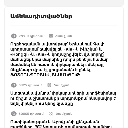
Ամենադիտվածներ
79719 դիտում
Շամշյան
Ողբերգական ավտովթար՝ Երևանում. Գայի
պողոտայում բախվել են «Kia»-ն (Վիշկա) և
«Hongqi»-ն. «Kia»-ն կողաշրջվել է, վարորդը՝
մահացել. նրա մարմինը դուրս բերելու համար
ժամանել են հատուկ փրկարարներ. մեկ այլ
մեքենայի վրա էլ ցուցանակն է ընկել.
ՖՈՏՈՌԵՊՈՐՏԱԺ, ՏԵՍԱՆՅՈւԹ
31125 դիտում
Շամշյան
Ստեփանավանում փրկարարների պրոֆեսիոնալ
ու ճիշտ աշխատանքի արդյունքում հնարավոր է
եղել փրկել ռուս կնոջ կյանքը
30805 դիտում
Շամշյան
Ոստիկանության և Աբովյանի քննչական
բաժիններ, ՊԾ Կոտայքի գումարտակ հասնելու