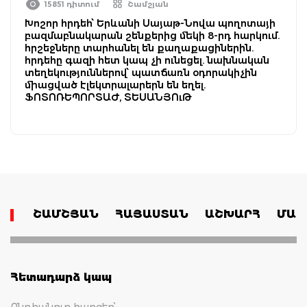
15851 դիտում
Շամշյան
Խոշոր հրդեհ՝ Երևանի Սայաթ-Նովա պողոտայի
բազմաբնակարան շենքերից մեկի 8-րդ հարկում.
հրշեջները տարհանել են քաղաքացիներին.
հրդեհը գազի հետ կապ չի ունեցել. նախնական
տեղեկություններով՝ պատճառն օդորակիչին
միացված էլեկտրալարերն են եղել.
ՖՈՏՈՌԵՊՈՐՏԱԺ, ՏԵՍԱՆՅՈւԹ
ՇԱՄՇՅԱՆ
ՀԱՅԱՍՏԱՆ
ԱՇԽԱՐՀ
ՄԱՄ
Հետադարձ կապ
Ընդհանուր հարցեր՝