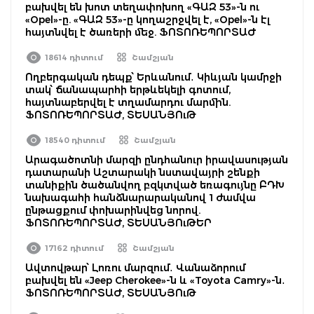
բախվել են խոտ տեղափոխող «ԳԱԶ 53»-ն ու
«Opel»-ը. «ԳԱԶ 53»-ը կողաշրջվել է, «Opel»-ն էլ
հայտնվել է ծառերի մեջ. ՖՈՏՈՌԵՊՈՐՏԱԺ
18614 դիտում
Շամշյան
Ողբերգական դեպք՝ Երևանում․ Կիևյան կամրջի
տակ՝ ճանապարհի երթևեկելի գոտում,
հայտնաբերվել է տղամարդու մարմին.
ՖՈՏՈՌԵՊՈՐՏԱԺ, ՏԵՍԱՆՅՈւԹ
18540 դիտում
Շամշյան
Արագածոտնի մարզի ընդհանուր իրավասության
դատարանի Աշտարակի նստավայրի շենքի
տանիքին ծածանվող բզկտված եռագույնը ԲԴԽ
նախագահի հանձնարարականով 1 ժամվա
ընթացքում փոխարինվեց նորով.
ՖՈՏՈՌԵՊՈՐՏԱԺ, ՏԵՍԱՆՅՈւԹԵՐ
17162 դիտում
Շամշյան
Ավտովթար՝ Լոռու մարզում․ Վանաձորում
բախվել են «Jeep Cherokee»-ն և «Toyota Camry»-ն․
ՖՈՏՈՌԵՊՈՐՏԱԺ, ՏԵՍԱՆՅՈւԹ