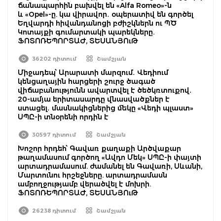
ճանապարհին բախվել են «Alfa Romeo»-ն
և «Opel»-ը. կա վիրավոր․ օպերատիվ են գործել
Եղվարդի հիվանդանոցի բժիշկներն ու ՊԾ
Կոտայքի գումարտակի պարեկները.
ՖՈՏՈՌԵՊՈՐՏԱԺ, ՏԵՍԱՆՅՈւԹ
36202 դիտում
Շամշյան
Միջադեպ՝ Արարատի մարզում․ Վեդիում
կենցաղային հարցերի շուրջ ծագած
վիճաբանությունն ավարտվել է ծեծկռտուքով․
20-ամյա երիտասարդը վնասվածքներ է
ստացել․ մասնակիցներից մեկը «Վեդի պլաստ»
ՍՊԸ-ի տնօրենի որդին է
30597 դիտում
Շամշյան
Խոշոր հրդեհ՝ Գավառ քաղաքի Արծվաքար
թաղամասում գործող «Ավդո Մեկ» ՍՊԸ-ի փայտի
արտադրամասում. ժամանել են Գավառի, Սևանի,
Մարտունու հրշեջները. արտադրամասն
ամբողջությամբ վերածվել է մոխրի.
ՖՈՏՈՌԵՊՈՐՏԱԺ, ՏԵՍԱՆՅՈւԹ
26238 դիտում
Շամշյան