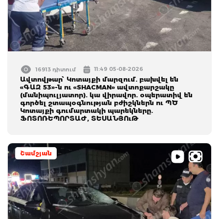
11:49 05-08-2026
16913 դիտում
Ավտովթար՝ Կոտայքի մարզում. բախվել են
«ԳԱԶ 53»-ն ու «SHACMAN» ավտոքարշակը
(մանիպուլյատոր). կա վիրավոր. օպերատիվ են
գործել շտապօգնության բժիշկներն ու ՊԾ
Կոտայքի գումարտակի պարեկները.
ՖՈՏՈՌԵՊՈՐՏԱԺ, ՏԵՍԱՆՅՈւԹ
Շամշյան