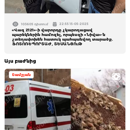
22:55 15-05-2025
103605 դիտում
«Վազ 2121»-ի վարորդը չկարողացավ
պարեկներին համոզել, որպեսզի «Նիվա»-ն
չտեղափոխեն հատուկ պահպանվող տարածք.
ՖՈՏՈՌԵՊՈՐՏԱԺ, ՏԵՍԱՆՅՈւԹ
Այս բաժնից
Շամշյան