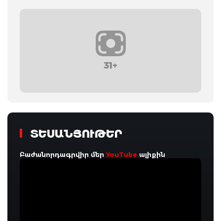
31+
ՏԵՍԱՆՅՈՒԹԵՐ
Բաժանորդագրվիր մեր
YouTube
ալիքին