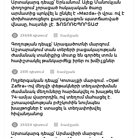
Արտակարգ դեպք՝ Երևանում. Ալեք Մանուկյան
փողոցում չորացած հսկայական ծառը
արմատից պոկվել և ընկել է «Mazda»-ի վրա. ով է
փոխհատուցելու քաղաքացուն պատճառված
վնասը, հայտնի չէ. ՖՈՏՈՌԵՊՈՐՏԱԺ
25698 դիտում
Շամշյան
Գողության դեպք՝ Արագածոտնի մարզում․
Աշտարակում տան տերերի բացակայության
ժամանակ տանիքից մուտք են գործել տուն և
հափշտակել թանկարժեք իրեր ու խմիչքներ
25111 դիտում
Շամշյան
Ողբերգական դեպք՝ Կոտայքի մարզում․ «Opel
Zafira»-ով մեղվի փեթակների տեղափոխման
ժամանակ մեղուները հարձակվել ու խայթել են
74-ամյա վարորդին, ով տեղում մահացել է․
շտապօգնության բժշկուհին նույնպես
խայթոցներ է ստացել և տեղափոխվել
հիվանդանոց
25029 դիտում
Շամշյան
Արտակարգ դեպք՝ Արմավիրի մարզում.