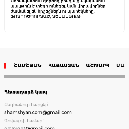
Նորապատում գործող բենզալցակայանում
պայթյուն է տեղի ունեցել. կան վիրավորներ.
ժամանել են հրշեջներն ու պարեկները.
ՖՈՏՈՌԵՊՈՐՏԱԺ, ՏԵՍԱՆՅՈւԹ
ՇԱՄՇՅԱՆ
ՀԱՅԱՍՏԱՆ
ԱՇԽԱՐՀ
ՄԱՄ
Հետադարձ կապ
Ընդհանուր հարցեր՝
shamshyan.com@gmail.com
Գովազդի համար`
gevorget@gmail.com