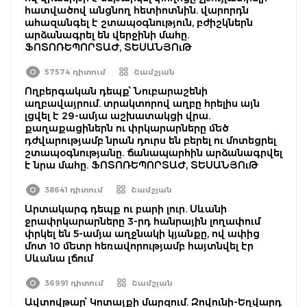
հատվածով անցնող հետիոտնին. վարորդն
ահազանգել է շտապօգնություն, բժիշկներն
արձանագրել են վերջինի մահը.
ՖՈՏՈՌԵՊՈՐՏԱԺ, ՏԵՍԱՆՅՈւԹ
57574 դիտում
Շամշյան
Ողբերգական դեպք՝ Նուբարաշենի
աղբավայրում. տրակտորով աղբը հրելիս այն
լցվել է 29-ամյա աշխատակցի վրա.
քաղաքացիներն ու փրկարարները մեծ
դժվարությամբ նրան դուրս են բերել ու մոտեցրել
շտապօգնությանը. ճանապարհին արձանագրվել
է նրա մահը. ՖՈՏՈՌԵՊՈՐՏԱԺ, ՏԵՍԱՆՅՈւԹ
38641 դիտում
Շամշյան
Արտակարգ դեպք ու բարի լուր. Սևանի
ջրափրկարարները 3-րդ հանրային լողափում
փրկել են 5-ամյա աղջնակի կյանքը, ով ափից
մոտ 10 մետր հեռավորությամբ հայտնվել էր
Սևանա լճում
36991 դիտում
Շամշյան
Ավտովթար՝ Կոտայքի մարզում. Զովունի-Եղվարդ