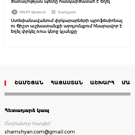
ծառայության պետը հանկարծամահ է եղել
18407 դիտում
Շամշյան
Ստեփանավանում փրկարարների պրոֆեսիոնալ
ու ճիշտ աշխատանքի արդյունքում հնարավոր է
եղել փրկել ռուս կնոջ կյանքը
ՇԱՄՇՅԱՆ
ՀԱՅԱՍՏԱՆ
ԱՇԽԱՐՀ
ՄԱՄ
Հետադարձ կապ
Ընդհանուր հարցեր՝
shamshyan.com@gmail.com