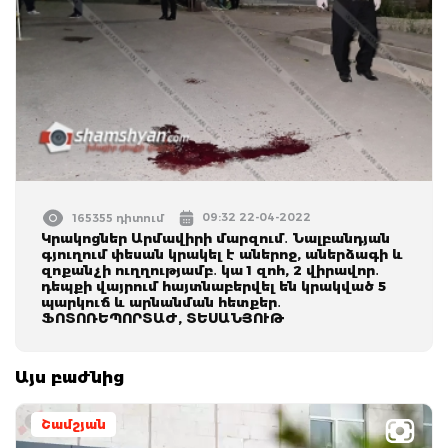
09:32 22-04-2022
165355 դիտում
Կրակոցներ Արմավիրի մարզում․ Նալբանդյան
գյուղում փեսան կրակել է աներոջ, աներձագի և
զոքանչի ուղղությամբ․ կա 1 զոհ, 2 վիրավոր․
դեպքի վայրում հայտնաբերվել են կրակված 5
պարկուճ և արնանման հետքեր․
ՖՈՏՈՌԵՊՈՐՏԱԺ, ՏԵՍԱՆՅՈՒԹ
Այս բաժնից
Շամշյան