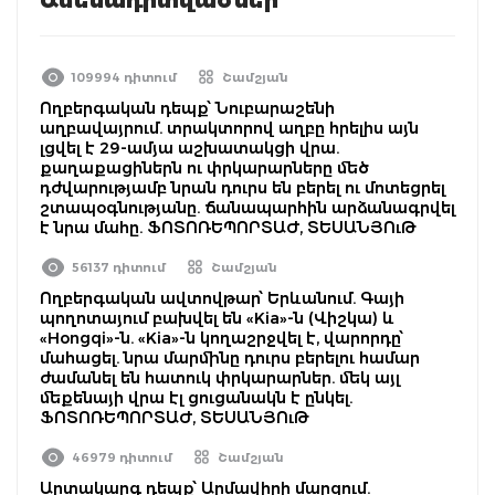
109994 դիտում
Շամշյան
Ողբերգական դեպք՝ Նուբարաշենի
աղբավայրում. տրակտորով աղբը հրելիս այն
լցվել է 29-ամյա աշխատակցի վրա.
քաղաքացիներն ու փրկարարները մեծ
դժվարությամբ նրան դուրս են բերել ու մոտեցրել
շտապօգնությանը. ճանապարհին արձանագրվել
է նրա մահը. ՖՈՏՈՌԵՊՈՐՏԱԺ, ՏԵՍԱՆՅՈւԹ
56137 դիտում
Շամշյան
Ողբերգական ավտովթար՝ Երևանում. Գայի
պողոտայում բախվել են «Kia»-ն (Վիշկա) և
«Hongqi»-ն. «Kia»-ն կողաշրջվել է, վարորդը՝
մահացել. նրա մարմինը դուրս բերելու համար
ժամանել են հատուկ փրկարարներ. մեկ այլ
մեքենայի վրա էլ ցուցանակն է ընկել.
ՖՈՏՈՌԵՊՈՐՏԱԺ, ՏԵՍԱՆՅՈւԹ
46979 դիտում
Շամշյան
Արտակարգ դեպք՝ Արմավիրի մարզում.