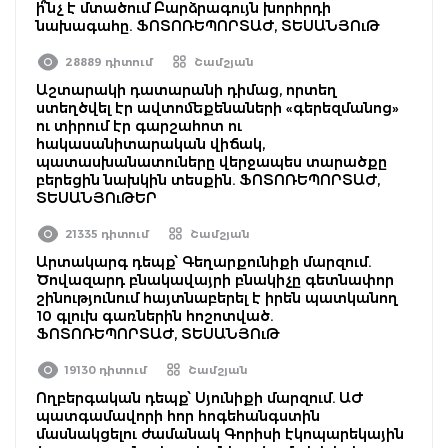
ի՞նչ է մտածում Բարձրագույն խորհրդի
նախագահը. ՖՈՏՈՌԵՊՈՐՏԱԺ, ՏԵՍԱՆՅՈւԹ
28889 դիտում
Շամշյան
Աշտարակի դատարանի դիմաց, որտեղ
ստեղծվել էր ավտոմեքենաների «գերեզմանոց»
ու տիրում էր գարշահոտ ու
հակասանիտարական վիճակ,
պատասխանատուները վերջապես տարածքը
բերեցին նախկին տեսքին. ՖՈՏՈՌԵՊՈՐՏԱԺ,
ՏԵՍԱՆՅՈւԹԵՐ
21335 դիտում
Շամշյան
Արտակարգ դեպք՝ Գեղարքունիքի մարզում.
Ծովազարդ բնակավայրի բնակիչը գետնափոր
շինությունում հայտնաբերել է իրեն պատկանող
10 գլուխ գառներին հոշոտված.
ՖՈՏՈՌԵՊՈՐՏԱԺ, ՏԵՍԱՆՅՈւԹ
19130 դիտում
Շամշյան
Ողբերգական դեպք՝ Սյունիքի մարզում. ԱԺ
պատգամավորի հոր հոգեհանգստին
մասնակցելու ժամանակ Գորիսի էկոպարեկային