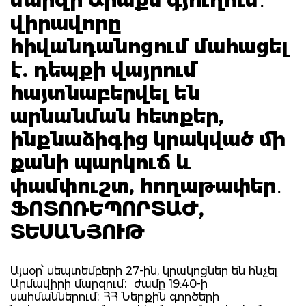
վիրավորը
հիվանդանոցում մահացել
է. դեպքի վայրում
հայտնաբերվել են
արնանման հետքեր,
ինքնաձիգից կրակված մի
քանի պարկուճ և
փամփուշտ, հողաթափեր․
ՖՈՏՈՌԵՊՈՐՏԱԺ,
ՏԵՍԱՆՅՈՒԹ
Այսօր՝ սեպտեմբերի 27-ին, կրակոցներ են հնչել
Արմավիրի մարզում։ ժամը 19:40-ի
սահմաններում։ ՀՀ Ներքին գործերի