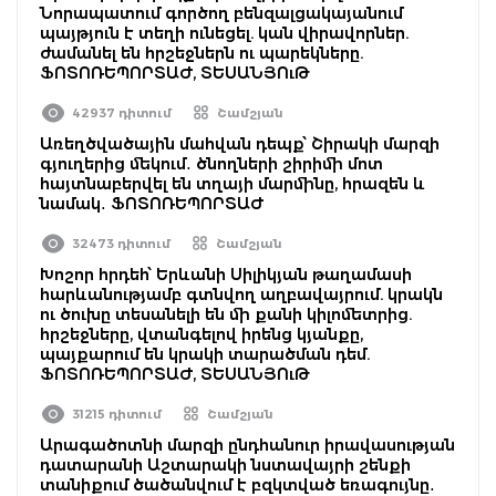
Նորապատում գործող բենզալցակայանում
պայթյուն է տեղի ունեցել. կան վիրավորներ.
ժամանել են հրշեջներն ու պարեկները.
ՖՈՏՈՌԵՊՈՐՏԱԺ, ՏԵՍԱՆՅՈւԹ
42937 դիտում
Շամշյան
Առեղծվածային մահվան դեպք՝ Շիրակի մարզի
գյուղերից մեկում․ ծնողների շիրիմի մոտ
հայտնաբերվել են տղայի մարմինը, հրազեն և
նամակ․ ՖՈՏՈՌԵՊՈՐՏԱԺ
32473 դիտում
Շամշյան
Խոշոր հրդեհ՝ Երևանի Սիլիկյան թաղամասի
հարևանությամբ գտնվող աղբավայրում. կրակն
ու ծուխը տեսանելի են մի քանի կիլոմետրից.
հրշեջները, վտանգելով իրենց կյանքը,
պայքարում են կրակի տարածման դեմ.
ՖՈՏՈՌԵՊՈՐՏԱԺ, ՏԵՍԱՆՅՈւԹ
31215 դիտում
Շամշյան
Արագածոտնի մարզի ընդհանուր իրավասության
դատարանի Աշտարակի նստավայրի շենքի
տանիքում ծածանվում է բզկտված եռագույնը․