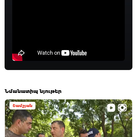
Նմանատիպ նյութեր
Շամշյան