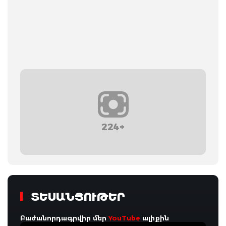
224+
ՏԵՍԱՆՅՈՒԹԵՐ
Բաժանորդագրվիր մեր
YouTube
ալիքին