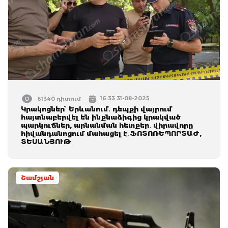
16:33 31-08-2025
61340 դիտում
Կրակոցներ՝ Երևանում․ դեպքի վայրում
հայտնաբերվել են ինքնաձիգից կրակված
պարկուճներ, արնանման հետքեր․ վիրավորը
հիվանդանոցում մահացել է․ՖՈՏՈՌԵՊՈՐՏԱԺ,
ՏԵՍԱՆՅՈՒԹ
Շամշյան