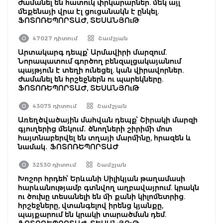
ժամանել են հատուկ փրկարարներ. մեկ այլ
մեքենայի վրա էլ ցուցանակն է ընկել.
ՖՈՏՈՌԵՊՈՐՏԱԺ, ՏԵՍԱՆՅՈւԹ
47027 դիտում
Շամշյան
Արտակարգ դեպք՝ Արմավիրի մարզում.
Նորապատում գործող բենզալցակայանում
պայթյուն է տեղի ունեցել. կան վիրավորներ.
ժամանել են հրշեջներն ու պարեկները.
ՖՈՏՈՌԵՊՈՐՏԱԺ, ՏԵՍԱՆՅՈւԹ
43075 դիտում
Շամշյան
Առեղծվածային մահվան դեպք՝ Շիրակի մարզի
գյուղերից մեկում․ ծնողների շիրիմի մոտ
հայտնաբերվել են տղայի մարմինը, հրազեն և
նամակ․ ՖՈՏՈՌԵՊՈՐՏԱԺ
32530 դիտում
Շամշյան
Խոշոր հրդեհ՝ Երևանի Սիլիկյան թաղամասի
հարևանությամբ գտնվող աղբավայրում. կրակն
ու ծուխը տեսանելի են մի քանի կիլոմետրից.
հրշեջները, վտանգելով իրենց կյանքը,
պայքարում են կրակի տարածման դեմ.