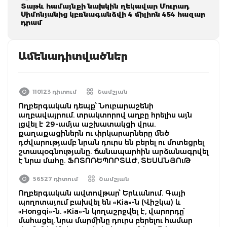
Տաթև համայնքի նախկին ղեկավար Մուրադ
Սիմոնյանից կբռնագանձվի 4 միլիոն 454 հազար
դրամ
Ամենադիտվածներ
110123 դիտում
Շամշյան
Ողբերգական դեպք՝ Նուբարաշենի
աղբավայրում. տրակտորով աղբը հրելիս այն
լցվել է 29-ամյա աշխատակցի վրա.
քաղաքացիներն ու փրկարարները մեծ
դժվարությամբ նրան դուրս են բերել ու մոտեցրել
շտապօգնությանը. ճանապարհին արձանագրվել
է նրա մահը. ՖՈՏՈՌԵՊՈՐՏԱԺ, ՏԵՍԱՆՅՈւԹ
56527 դիտում
Շամշյան
Ողբերգական ավտովթար՝ Երևանում. Գայի
պողոտայում բախվել են «Kia»-ն (Վիշկա) և
«Hongqi»-ն. «Kia»-ն կողաշրջվել է, վարորդը՝
մահացել. նրա մարմինը դուրս բերելու համար