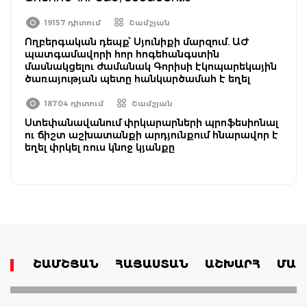
19157 դիտում
Շամշյան
Ողբերգական դեպք՝ Սյունիքի մարզում. ԱԺ
պատգամավորի հոր հոգեհանգստին
մասնակցելու ժամանակ Գորիսի էկոպարեկային
ծառայության պետը հանկարծամահ է եղել
18704 դիտում
Շամշյան
Ստեփանավանում փրկարարների պրոֆեսիոնալ
ու ճիշտ աշխատանքի արդյունքում հնարավոր է
եղել փրկել ռուս կնոջ կյանքը
ՇԱՄՇՅԱՆ
ՀԱՅԱՍՏԱՆ
ԱՇԽԱՐՀ
ՄԱՄ