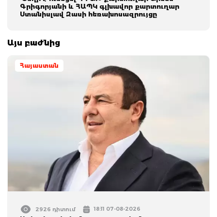
Գրիգորյանի և ՀԱՊԿ գլխավոր քարտուղար
Ստանիսլավ Զասի հեռախոսազրույցը
Այս բաժնից
Հայաստան
18:11 07-08-2026
2926 դիտում