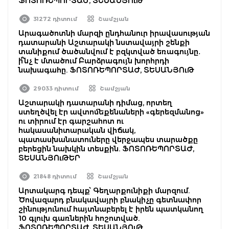
ՖՈՏՈՌԵՊՈՐՏԱԺ, ՏԵՍԱՆՅՈւԹ
31272 դիտում
Շամշյան
Արագածոտնի մարզի ընդհանուր իրավասության
դատարանի Աշտարակի նստավայրի շենքի
տանիքում ծածանվում է բզկտված եռագույնը․
ի՞նչ է մտածում Բարձրագույն խորհրդի
նախագահը. ՖՈՏՈՌԵՊՈՐՏԱԺ, ՏԵՍԱՆՅՈւԹ
29033 դիտում
Շամշյան
Աշտարակի դատարանի դիմաց, որտեղ
ստեղծվել էր ավտոմեքենաների «գերեզմանոց»
ու տիրում էր գարշահոտ ու
հակասանիտարական վիճակ,
պատասխանատուները վերջապես տարածքը
բերեցին նախկին տեսքին. ՖՈՏՈՌԵՊՈՐՏԱԺ,
ՏԵՍԱՆՅՈւԹԵՐ
21848 դիտում
Շամշյան
Արտակարգ դեպք՝ Գեղարքունիքի մարզում.
Ծովազարդ բնակավայրի բնակիչը գետնափոր
շինությունում հայտնաբերել է իրեն պատկանող
10 գլուխ գառներին հոշոտված.
ՖՈՏՈՌԵՊՈՐՏԱԺ, ՏԵՍԱՆՅՈւԹ