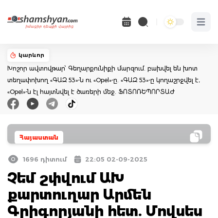
Open 
կարևոր
Խոշոր ավտովթար՝ Գեղարքունիքի մարզում. բախվել են խոտ
տեղափոխող «ԳԱԶ 53»-ն ու «Opel»-ը. «ԳԱԶ 53»-ը կողաշրջվել է,
«Opel»-ն էլ հայտնվել է ծառերի մեջ. ՖՈՏՈՌԵՊՈՐՏԱԺ
Հայաստան
1696 դիտում
22:05 02-09-2025
Չեմ շփվում ԱԽ
քարտուղար Արմեն
Գրիգորյանի հետ. Մովսես