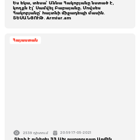
Ես եկա, տեսա՝ Աննա Հակոբյանը նստած է,
կողքն էլ՝ Սամվել Բաբայանը. Մովսես
Հակոբյանը՝ հայտնի միջադեպի մասին․
ՏԵՍԱՆՅՈՒԹ․ Armlur.am
Հայաստան
20:59 17-05-2021
2539 դիտում
Տեղի է ունեցել ՀՀ ԱԽ քարտուղար Արմեն