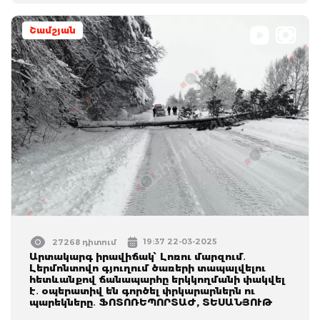
Շամշյան
19:37 22-03-2025
27268 դիտում
Արտակարգ իրավիճակ՝ Լոռու մարզում․
Լերմոնտովո գյուղում ծառերի տապալվելու
հետևանքով ճանապարհը երկկողմանի փակվել
է․ օպերատիվ են գործել փրկարարներն ու
պարեկները․ ՖՈՏՈՌԵՊՈՐՏԱԺ, ՏԵՍԱՆՅՈՒԹ