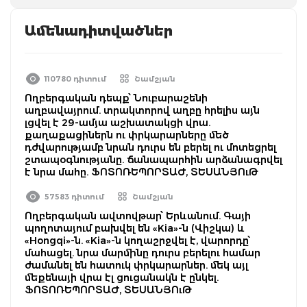
Ամենադիտվածներ
110780 դիտում
Շամշյան
Ողբերգական դեպք՝ Նուբարաշենի
աղբավայրում. տրակտորով աղբը հրելիս այն
լցվել է 29-ամյա աշխատակցի վրա.
քաղաքացիներն ու փրկարարները մեծ
դժվարությամբ նրան դուրս են բերել ու մոտեցրել
շտապօգնությանը. ճանապարհին արձանագրվել
է նրա մահը. ՖՈՏՈՌԵՊՈՐՏԱԺ, ՏԵՍԱՆՅՈւԹ
57583 դիտում
Շամշյան
Ողբերգական ավտովթար՝ Երևանում. Գայի
պողոտայում բախվել են «Kia»-ն (Վիշկա) և
«Hongqi»-ն. «Kia»-ն կողաշրջվել է, վարորդը՝
մահացել. նրա մարմինը դուրս բերելու համար
ժամանել են հատուկ փրկարարներ. մեկ այլ
մեքենայի վրա էլ ցուցանակն է ընկել.
ՖՈՏՈՌԵՊՈՐՏԱԺ, ՏԵՍԱՆՅՈւԹ