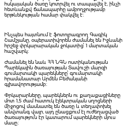
հսկայական ծառը կոտրվել ու տապալվել է, ինչի
հետևանքվ ճանապարհը ամբողջությամբ
երթևեկության համար փակվել է։
Ինչպես հայտնում է ֆոտոլրագրող Գագիկ
Շամշյանը, օպերատիվորեն ժամանել են Իջևանի
հրշեջ փրկարարական ջոկատից՝ 1 մարտական
հաշվարկ։
Ժամանել են նաև ՀՀ ՆԳՆ ոստիկանության
Պարեկային ծառայության Տավուշի մարզի
գումարտակի պարեկները՝ գումարտակի
հրամանատար Արմեն Բեժանյանի
գլխավորությամբ։
Փրկարարները, պարեկներն ու քաղաքացիները
մոտ 1,5 ժամ հատուկ էլեկտրական սղոցների
միջոցով մասնատել են ծառը և տեղափոխել
անվտանգ վայր, այդ ընացքում էլ ուժեղացված
ծառայություն էր կատարում պարեկների մյուս
մասը։