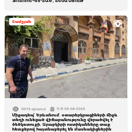
ՖՈՏՈՌԵՊՈՐՏԱԺ, ՏԵՍԱՆՅՈւԹ
Շամշյան
11:31 06-08-2026
11579 դիտում
Միջադեպ՝ Երևանում․ օտարերկրացիների միջև
տեղի ունեցած վիճաբանությունը վերածվել է
ծեծկռտուքի․ Արաբկիրի ոստիկանները տաք
հետքերով հայտնաբերել են մասնակիցներին