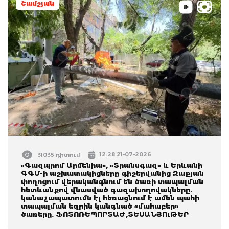
Շամշյան
12:28 21-07-2026
31035 դիտում
«Գազպրոմ Արմենիա», «Տրանսգազ» և Երևանի
ԳԳՄ-ի աշխատակիցները գիշերվանից Զաքյան
փողոցում վերականգնում են ծառի տապալման
հետևանքով վնասված գազախողովակները․
կանաչապատումն էլ հեռացնում է ամեն պահի
տապալման եզրին կանգնած «մահաբեր»
ծառերը. ՖՈՏՈՌԵՊՈՐՏԱԺ,ՏԵՍԱՆՅՈւԹԵՐ