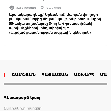
8287 դիտում
Շամշյան
Արտակարգ դեպք՝ Երևանում․ Սարյան փողոցի
բնակարաններից մեկում պայթյունի հետևանքով
55-ամյա տղամարդը 3-րդ և 4-րդ աստիճանի
այրվածքներով տեղափոխվել է
«Այրվածքաբանության ազգային կենտրոն»
ՇԱՄՇՅԱՆ
ՀԱՅԱՍՏԱՆ
ԱՇԽԱՐՀ
ՄԱՄ
Հետադարձ կապ
Ընդհանուր հարցեր՝