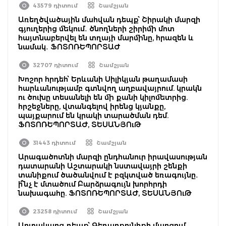
43579 դիտում
Շամշյան
Առեղծվածային մահվան դեպք՝ Շիրակի մարզի
գյուղերից մեկում․ ծնողների շիրիմի մոտ
հայտնաբերվել են տղայի մարմինը, հրազեն և
նամակ․ ՖՈՏՈՌԵՊՈՐՏԱԺ
32707 դիտում
Շամշյան
Խոշոր հրդեհ՝ Երևանի Սիլիկյան թաղամասի
հարևանությամբ գտնվող աղբավայրում. կրակն
ու ծուխը տեսանելի են մի քանի կիլոմետրից.
հրշեջները, վտանգելով իրենց կյանքը,
պայքարում են կրակի տարածման դեմ.
ՖՈՏՈՌԵՊՈՐՏԱԺ, ՏԵՍԱՆՅՈւԹ
31443 դիտում
Շամշյան
Արագածոտնի մարզի ընդհանուր իրավասության
դատարանի Աշտարակի նստավայրի շենքի
տանիքում ծածանվում է բզկտված եռագույնը․
ի՞նչ է մտածում Բարձրագույն խորհրդի
նախագահը. ՖՈՏՈՌԵՊՈՐՏԱԺ, ՏԵՍԱՆՅՈւԹ
23258 դիտում
Շամշյան
Արտակարգ դեպք՝ Գեղարքունիքի մարզում.