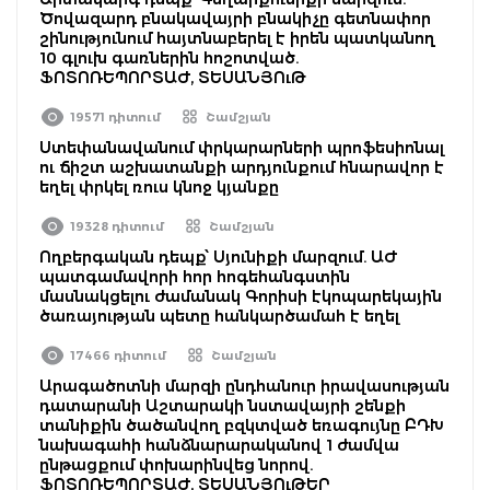
Ծովազարդ բնակավայրի բնակիչը գետնափոր
շինությունում հայտնաբերել է իրեն պատկանող
10 գլուխ գառներին հոշոտված.
ՖՈՏՈՌԵՊՈՐՏԱԺ, ՏԵՍԱՆՅՈւԹ
19571 դիտում
Շամշյան
Ստեփանավանում փրկարարների պրոֆեսիոնալ
ու ճիշտ աշխատանքի արդյունքում հնարավոր է
եղել փրկել ռուս կնոջ կյանքը
19328 դիտում
Շամշյան
Ողբերգական դեպք՝ Սյունիքի մարզում. ԱԺ
պատգամավորի հոր հոգեհանգստին
մասնակցելու ժամանակ Գորիսի էկոպարեկային
ծառայության պետը հանկարծամահ է եղել
17466 դիտում
Շամշյան
Արագածոտնի մարզի ընդհանուր իրավասության
դատարանի Աշտարակի նստավայրի շենքի
տանիքին ծածանվող բզկտված եռագույնը ԲԴԽ
նախագահի հանձնարարականով 1 ժամվա
ընթացքում փոխարինվեց նորով.
ՖՈՏՈՌԵՊՈՐՏԱԺ, ՏԵՍԱՆՅՈւԹԵՐ