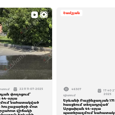
Շամշյան
22:11 11-07-2025
դիտում
46307
17:40 2
դյան փողոցում՝
2025
դիտում
 44-օրյա
Երևանի Բաշինջաղյան 171
մում նահատակված
հասցեում տեղադրված՝
ի հուշաքարերի մոտ
Արցախյան 44-օրյա
րշահոտ վիճակի
պատերազմում նահատակ
նատուն Երևանի