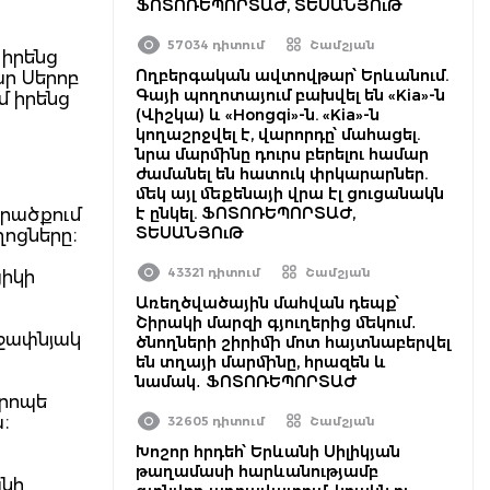
ՖՈՏՈՌԵՊՈՐՏԱԺ, ՏԵՍԱՆՅՈւԹ
57034 դիտում
Շամշյան
 իրենց
Ողբերգական ավտովթար՝ Երևանում.
ար Սերոբ
Գայի պողոտայում բախվել են «Kia»-ն
մ իրենց
(Վիշկա) և «Hongqi»-ն. «Kia»-ն
կողաշրջվել է, վարորդը՝ մահացել.
նրա մարմինը դուրս բերելու համար
ժամանել են հատուկ փրկարարներ.
մեկ այլ մեքենայի վրա էլ ցուցանակն
է ընկել. ՖՈՏՈՌԵՊՈՐՏԱԺ,
րածքում
ՏԵՍԱՆՅՈւԹ
ղոցները։
43321 դիտում
Շամշյան
ցիկի
Առեղծվածային մահվան դեպք՝
Շիրակի մարզի գյուղերից մեկում․
Աջափնյակ
ծնողների շիրիմի մոտ հայտնաբերվել
են տղայի մարմինը, հրազեն և
նամակ․ ՖՈՏՈՌԵՊՈՐՏԱԺ
 րոպե
։
32605 դիտում
Շամշյան
Խոշոր հրդեհ՝ Երևանի Սիլիկյան
թաղամասի հարևանությամբ
անի