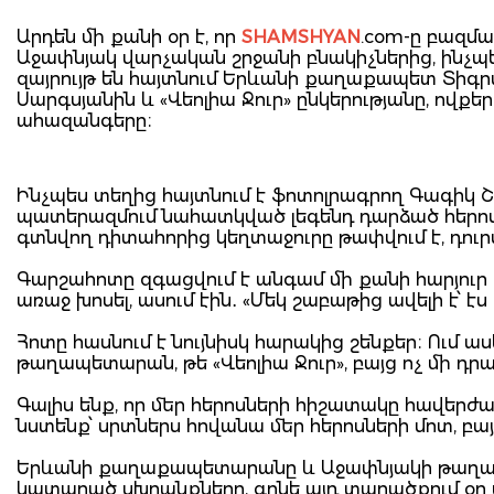
Արդեն մի քանի օր է, որ
SHAMSHYAN
.com-ը բազմ
Աջափնյակ վարչական շրջանի բնակիչներից, ինչպ
զայրույթ են հայտնում Երևանի քաղաքապետ Տիգր
Սարգսյանին և «Վեոլիա Ջուր» ընկերությանը, ովքե
ահազանգերը։
Ինչպես տեղից հայտնում է ֆոտոլրագրող Գագիկ Շ
պատերազմում նահատկված լեգենդ դարձած հերո
գտնվող դիտահորից կեղտաջուրը թափվում է, դուրս
Գարշահոտը զգացվում է անգամ մի քանի հարյուր
առաջ խոսել, ասում էին․ «Մեկ շաբաթից ավելի է՝ է
Հոտը հասնում է նույնիսկ հարակից շենքեր։ Ում 
թաղապետարան, թե «Վեոլիա Ջուր», բայց ոչ մի 
Գալիս ենք, որ մեր հերոսների հիշատակը հավերժա
նստենք՝ սրտներս հովանա մեր հերոսների մոտ, բայց
Երևանի քաղաքապետարանը և Աջափնյակի թաղապե
կատարած սխրանքները, գոնե այդ տարածքում օր 