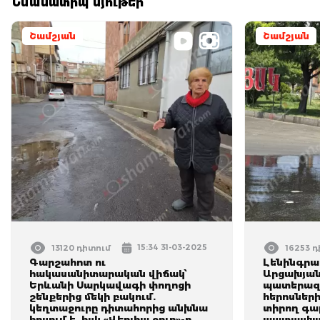
Նմանատիպ նյութեր
Շամշյան
Շամշյան
15:34 31-03-2025
13120 դիտում
16253 
Գարշահոտ ու
Լենինգրա
հակասանիտարական վիճակ՝
Արցախյան
Երևանի Սարկավագի փողոցի
պատերազ
շենքերից մեկի բակում.
հերոսներ
կեղտաջուրը դիտահորից անխնա
տիրող գա
հոսում է, իսկ «Վեոլիա ջուր»-ը
պատասխա