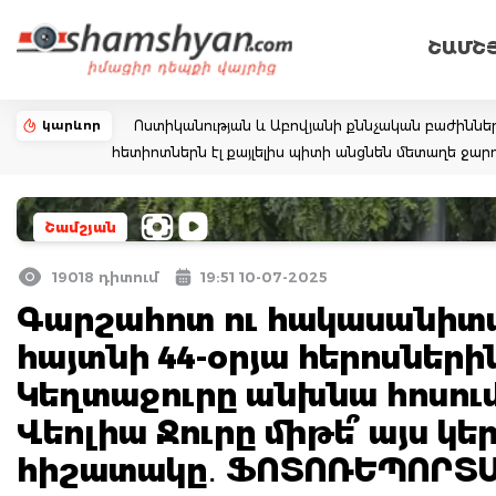
ՇԱՄՇ
կարևոր
Ոստիկանության և Աբովյանի քննչական բաժիննե
հետիոտներն էլ քայլելիս պիտի անցնեն մետաղե ջ
Շամշյան
19018 դիտում
19:51 10-07-2025
Գարշահոտ ու հակասանիտ
հայտնի 44-օրյա հերոսների
Կեղտաջուրը անխնա հոսու
Վեոլիա Ջուրը միթե՞ այս կ
հիշատակը․ ՖՈՏՈՌԵՊՈՐՏԱ