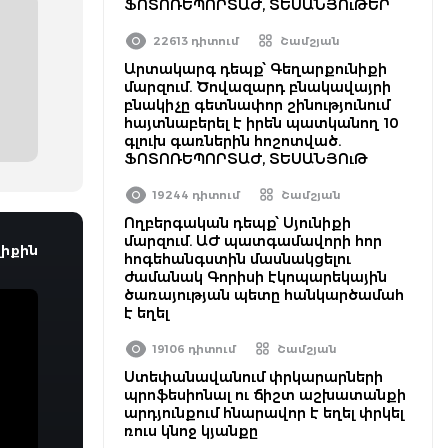
ՖՈՏՈՌԵՊՈՐՏԱԺ, ՏԵՍԱՆՅՈւԹԵՐ
22613 դիտում
Շամշյան
Արտակարգ դեպք՝ Գեղարքունիքի
մարզում. Ծովազարդ բնակավայրի
բնակիչը գետնափոր շինությունում
հայտնաբերել է իրեն պատկանող 10
գլուխ գառներին հոշոտված.
ՖՈՏՈՌԵՊՈՐՏԱԺ, ՏԵՍԱՆՅՈւԹ
19244 դիտում
Շամշյան
Ողբերգական դեպք՝ Սյունիքի
մարզում. ԱԺ պատգամավորի հոր
իքին
հոգեհանգստին մասնակցելու
ժամանակ Գորիսի էկոպարեկային
ծառայության պետը հանկարծամահ
է եղել
19106 դիտում
Շամշյան
Ստեփանավանում փրկարարների
պրոֆեսիոնալ ու ճիշտ աշխատանքի
արդյունքում հնարավոր է եղել փրկել
ռուս կնոջ կյանքը