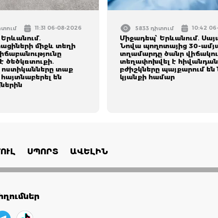
11:31 06-08-2026
10:42 06
իտում
5833 դիտում
 Երևանում․
Միջադեպ՝ Երևանում․ Սայ
ացիների միջև տեղի
Նովա պողոտայից 30-ամյ
վիճաբանությունը
տղամարդը ծանր վիճակո
է ծեծկռտուքի․
տեղափոխվել է հիվանդան
 ոստիկանները տաք
բժիշկները պայքարում են
 հայտնաբերել են
կյանքի համար
ներին
ՈՒԼ
ՍՊՈՐՏ
ԱՎԵԼԻՆ
ղումներ