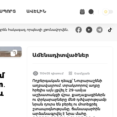
ՍՊՈՐՏ
ԱՎԵԼԻՆ
րեն հակագազ, որպեսզի չթունավորվեն,
Ամենադիտվածներ
մ
110405 դիտում
Շամշյան
Ողբերգական դեպք՝ Նուբարաշենի
տ․
աղբավայրում. տրակտորով աղբը
հրելիս այն լցվել է 29-ամյա
և
աշխատակցի վրա. քաղաքացիներն
ու փրկարարները մեծ դժվարությամբ
ի
նրան դուրս են բերել ու մոտեցրել
շտապօգնությանը. ճանապարհին
արձանագրվել է նրա մահը.