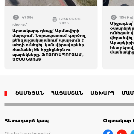
47084
11549 դ
12:56 06-08-
2026
Միջադեպ՝
դիտում
օտարերկր
Արտակարգ դեպք՝ Արմավիրի
ունեցած 
մարզում. Նորապատում գործող
վերածվել 
բենզալցակայանում պայթյուն է
Արաբկիրի
տեղի ունեցել. կան վիրավորներ.
հետքերով
ժամանել են հրշեջներն ու
մասնակից
պարեկները. ՖՈՏՈՌԵՊՈՐՏԱԺ,
ՏԵՍԱՆՅՈւԹ
ՇԱՄՇՅԱՆ
ՀԱՅԱՍՏԱՆ
ԱՇԽԱՐՀ
ՄԱՄ
Հետադարձ կապ
Օգտակար հ
Ընդհանուր հարցեր՝