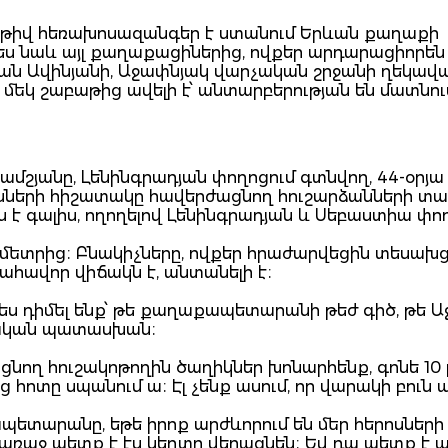
աթիվ հեռախոսազանգեր է ստանում Երևան քաղաքի
ես նաև այլ քաղաքացիներից, ովքեր արդարացիորեն
ան Ավինյանի, Աջափնյակ վարչական շրջանի ղեկավ
ր մեկ շաբաթից ավելի է՝ անտարբերության են մատնու
ամշյանը, Լենինգրադյան փողոցում գտնվող, 44-օրյա
սների հիշատակը հավերժացնող հուշարձանների տա
 է գալիս, ողողելով Լենինգրադյան և Սեբաստիա փո
 մետրից։ Բնակիչները, ովքեր հրաժարվեցին տեսախ
ս ահավոր վիճակն է, անտանելի է։
ասես դիմել ենք՝ թե քաղաքապետարանի թեժ գիծ, թե 
դրական պատասխան։
ցնող հուշակոթողին ծաղիկներ խոնարհենք, գոնե 10
 հոտը սպանում ա։ Էլ չենք ասում, որ վարակի բուն ա
տարանը, եթե իրոք արժևորում են մեր հերոսների
առաջ պետք է էս կեղտը վերացնեն։ Եվ դա պետք է 