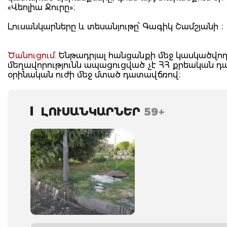
«Վեոլիա Ջուրը»։
Լուսանկարները և տեսանյութը՝ Գագիկ Շամշյանի ։
Ծանուցում.
Ենթադրյալ հանցանքի մեջ կասկածվողը
մեղավորությունն ապացուցված չէ ՀՀ քրեական 
օրինական ուժի մեջ մտած դատավճռով։
ԼՈՒՍԱՆԿԱՐՆԵՐ
59+