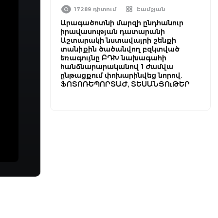
17289 դիտում
Շամշյան
Արագածոտնի մարզի ընդհանուր
իրավասության դատարանի
Աշտարակի նստավայրի շենքի
տանիքին ծածանվող բզկտված
եռագույնը ԲԴԽ նախագահի
հանձնարարականով 1 ժամվա
ընթացքում փոխարինվեց նորով.
ՖՈՏՈՌԵՊՈՐՏԱԺ, ՏԵՍԱՆՅՈւԹԵՐ