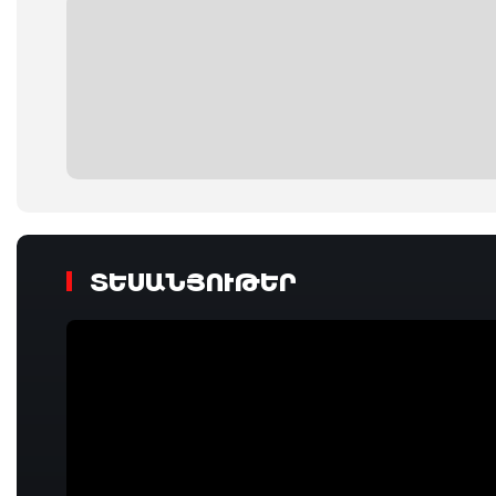
ՏԵՍԱՆՅՈՒԹԵՐ