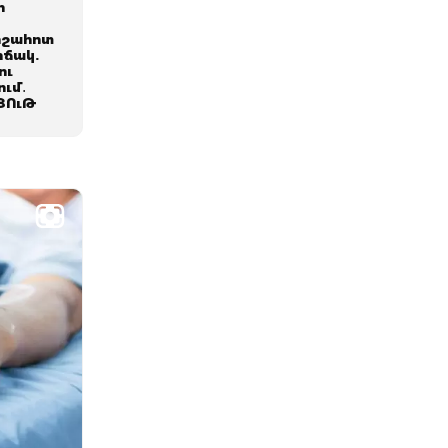
ի
րշահոտ
իճակ.
ու
ում․
ՅՈւԹ