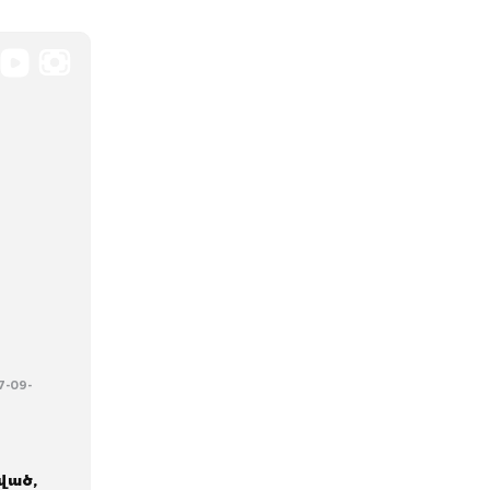
7-09-
ված,