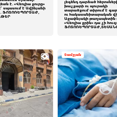
լեգենդ դարձած հերոսներ
տն է. «Վեոլիա ջուրը»
խաչքարի ու պուրակի
է՝ սպասում է Ավինյանի
տարածքում տիրում է գա
. ՖՈՏՈՌԵՊՈՐՏԱԺ,
ու հակասանիտարական վ
ւԹԵՐ
Աջափնյակի թաղապետին 
«Վեոլիա ջրին» դա չի հուզ
ՖՈՏՈՌԵՊՈՐՏԱԺ,ՏԵՍԱՆ
Շամշյան