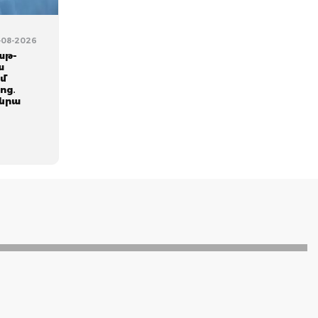
-08-2026
աթ-
ա
ւմ
ոց․
 նրա