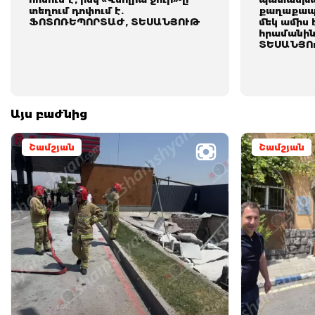
տեղում դոփում է.
քաղաքապե
ՖՈՏՈՌԵՊՈՐՏԱԺ, ՏԵՍԱՆՅՈՒԹ
մեկ ամիս 
հրամանին
ՏԵՍԱՆՅՈ
Այս բաժնից
Շամշյան
Շամշյան