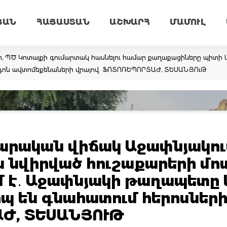
ՅԱՆ
ՀԱՅԱՍՏԱՆ
ԱՇԽԱՐՀ
ՄԱՄՈՒԼ
ր, ՊԾ Կոտայքի գումարտակ հասնելու համար քաղաքացիները պիտի կ
արդոն ավտոմեքենաների վրայով. ՖՈՏՈՌԵՊՈՐՏԱԺ, ՏԵՍԱՆՅՈւԹ
արական վիճակ Աջափնյակու
ն նվիրված հուշաքարերի մո
մ է․ Աջափնյակի թաղապետը 
երպ են գնահատում հերոսներ
Ժ, ՏԵՍԱՆՅՈՒԹ