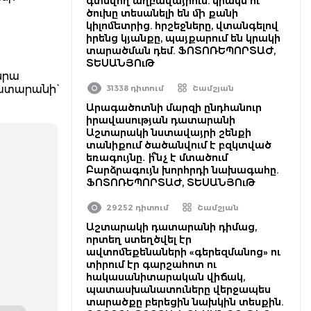
գտնվող աղբավայրում. կրակն ու
ծուխը տեսանելի են մի քանի
կիլոմետրից. հրշեջները, վտանգելով
իրենց կյանքը, պայքարում են կրակի
տարածման դեմ. ՖՈՏՈՌԵՊՈՐՏԱԺ,
ՏԵՍԱՆՅՈւԹ
նրա
ատարանի`
31338 դիտում
Շամշյան
Արագածոտնի մարզի ընդհանուր
իրավասության դատարանի
Աշտարակի նստավայրի շենքի
տանիքում ծածանվում է բզկտված
եռագույնը․ ի՞նչ է մտածում
Բարձրագույն խորհրդի նախագահը.
ՖՈՏՈՌԵՊՈՐՏԱԺ, ՏԵՍԱՆՅՈւԹ
29252 դիտում
Շամշյան
Աշտարակի դատարանի դիմաց,
որտեղ ստեղծվել էր
ավտոմեքենաների «գերեզմանոց» ու
տիրում էր գարշահոտ ու
հակասանիտարական վիճակ,
պատասխանատուները վերջապես
տարածքը բերեցին նախկին տեսքին.