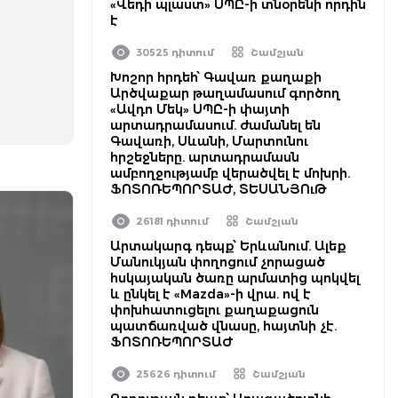
«Վեդի պլաստ» ՍՊԸ-ի տնօրենի որդին
է
30525 դիտում
Շամշյան
Խոշոր հրդեհ՝ Գավառ քաղաքի
Արծվաքար թաղամասում գործող
«Ավդո Մեկ» ՍՊԸ-ի փայտի
արտադրամասում. ժամանել են
Գավառի, Սևանի, Մարտունու
հրշեջները. արտադրամասն
ամբողջությամբ վերածվել է մոխրի.
ՖՈՏՈՌԵՊՈՐՏԱԺ, ՏԵՍԱՆՅՈւԹ
26181 դիտում
Շամշյան
Արտակարգ դեպք՝ Երևանում. Ալեք
Մանուկյան փողոցում չորացած
հսկայական ծառը արմատից պոկվել
և ընկել է «Mazda»-ի վրա. ով է
փոխհատուցելու քաղաքացուն
պատճառված վնասը, հայտնի չէ.
ՖՈՏՈՌԵՊՈՐՏԱԺ
25626 դիտում
Շամշյան