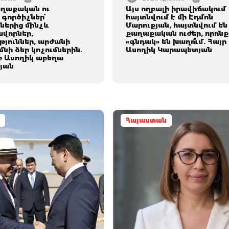
աղաքական ու
Այս nղբալի իրավիճակում
գործիչներ՝
հայտնվում է մի Էդմոն
երից մինչև
Մարուքյան, հայտնվում են
վորներ,
քաղաքական ուժեր, որոնք
թյուններ, արժանի
«գնդակ» են խաղո՞ւմ. Հայր
մնի ձեր կոչումներին․
Ասողիկ Կարապետյան
բ Ասողիկ աբեղա
յան
Հայաստան