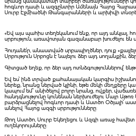
նրանց կամակատար տարբեր ծառայությունների կոչ
հոգևոր դասի և ազգընտիր Ամենայն Հայոց Հայրապետ
Սուրբ Էջմիածնի Թանգարանների և արխիվի տնօրե
«Եվ այս պահիս տեղեկանում ենք, որ այդ անկյալ, 
սրբություն, առավոտյան գազանաբար խուժելու են ս
Հուդանե՛ր, անաստվա՛ծ սրբապիղծներ, դուք «քայլել
Սրբություն Սրբոցն է նայելու ձեր այդ սողանքին, 
Գիտցած եղեք, որ ձեր այդ ոտնձգություններով՝ են
Եվ ես՝ ինձ տրված քահանայական կարգիս իշխանու
ներեք, նրանց ներված կլինի, եթե մեկի մեղքերը կապ
կապում եմ՝ անիծելով բոլոր նրանց, ովքեր, վաճառ
հանդգնությունը կունենան ներխուժելու Մայր Աթոռ 
բարձրացնելով հոգևոր դասի և Աստծո Օծյալի՝ ա
անելով Հայոց ազգի սրբությունները:
Թող Աստծո, Սուրբ Եկեղեցու և Ազգի առաջ հավ
ուղեկորույսները: