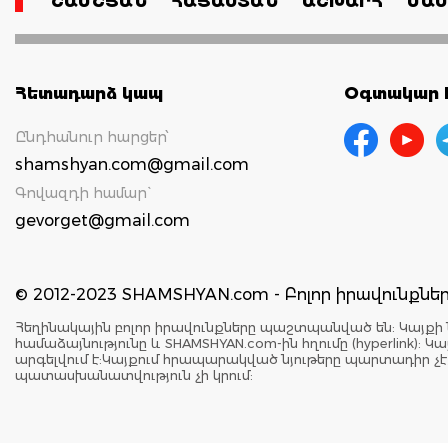
ՇԱՄՇՅԱՆ
ՀԱՅԱՍՏԱՆ
ԱՇԽԱՐՀ
ՄԱՄ
Հետադարձ կապ
Օգտակար հ
Ընդհանուր հարցեր՝
shamshyan.com@gmail.com
Գովազդի համար`
gevorget@gmail.com
© 2012-2023 SHAMSHYAN.com - Բոլոր իրավունքն
Հեղինակային բոլոր իրավունքները պաշտպանված են: Կայքի 
համաձայնությունը և SHAMSHYAN.com-ին հղումը (hyperlink)
արգելվում է:Կայքում հրապարակված նյութերը պարտադիր չ
պատասխանատվություն չի կրում: