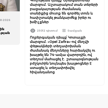
Գողության դեպք՝ Արագածոտնի
մարզում․ Աշտարակում տան տերերի
բացակայության ժամանակ
տանիքից մուտք են գործել տուն և
հափշտակել թանկարժեք իրեր ու
08-2026
խմիչքներ
ին
25012 դիտում
Շամշյան
ւթյան
Ողբերգական դեպք՝ Կոտայքի
մարզում․ «Opel Zafira»-ով մեղվի
փեթակների տեղափոխման
ժամանակ մեղուները հարձակվել ու
խայթել են 74-ամյա վարորդին, ով
տեղում մահացել է․ շտապօգնության
բժշկուհին նույնպես խայթոցներ է
ստացել և տեղափոխվել
հիվանդանոց