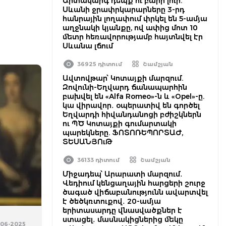
Արտակարգ դեպք ու բարի լուր.
Սևանի ջրափրկարարները 3-րդ
հանրային լողափում փրկել են 5-ամյա
աղջնակի կյանքը, ով ափից մոտ 10
մետր հեռավորությամբ հայտնվել էր
Սևանա լճում
36925 դիտում
Շամշյան
Ավտովթար՝ Կոտայքի մարզում.
Զովունի-Եղվարդ ճանապարհին
բախվել են «Alfa Romeo»-ն և «Opel»-ը.
կա վիրավոր․ օպերատիվ են գործել
Եղվարդի հիվանդանոցի բժիշկներն
ու ՊԾ Կոտայքի գումարտակի
պարեկները. ՖՈՏՈՌԵՊՈՐՏԱԺ,
ՏԵՍԱՆՅՈւԹ
36133 դիտում
Շամշյան
Միջադեպ՝ Արարատի մարզում․
Վեդիում կենցաղային հարցերի շուրջ
ծագած վիճաբանությունն ավարտվել
է ծեծկռտուքով․ 20-ամյա
երիտասարդը վնասվածքներ է
ստացել․ մասնակիցներից մեկը
8-06-2025