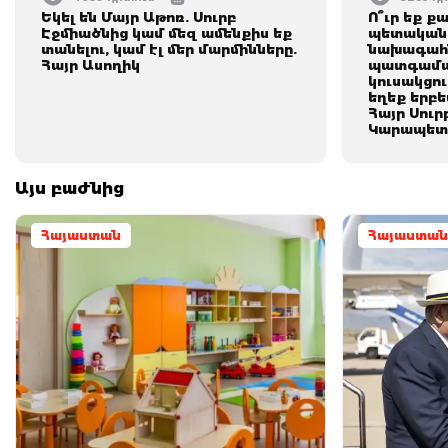
Եկել են Մայր Աթոռ. Սուրբ
Ո՞ւր եք ք
Էջմիածնից կամ մեզ ամենքիս եք
պետական 
տանելու, կամ էլ մեր մարմինները.
նախագահն
Հայր Ասողիկ
պատգամա
կուսակցու
եղեք երբե
Հայր Սուր
Կարապետ
Այս բաժնից
Հայաստան
Հայաստան