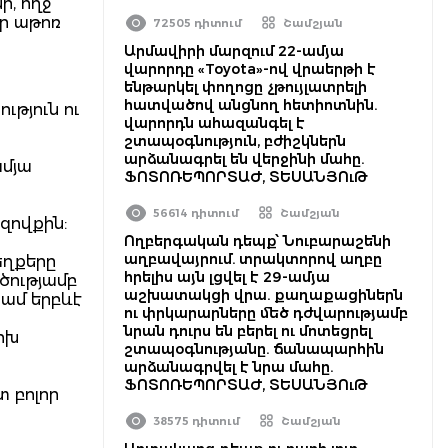
ի, ողջ
յր աթոռ
72505 դիտում
Շամշյան
Արմավիրի մարզում 22-ամյա
վարորդը «Toyota»-ով վրաերթի է
ենթարկել փողոցը չթույլատրելի
հատվածով անցնող հետիոտնին.
ւթյուն ու
վարորդն ահազանգել է
շտապօգնություն, բժիշկներն
արձանագրել են վերջինի մահը.
ամյա
ՖՈՏՈՌԵՊՈՐՏԱԺ, ՏԵՍԱՆՅՈւԹ
56614 դիտում
Շամշյան
նզովքին:
Ողբերգական դեպք՝ Նուբարաշենի
աղբավայրում. տրակտորով աղբը
եղքերը
հրելիս այն լցվել է 29-ամյա
րծությամբ
աշխատակցի վրա. քաղաքացիներն
կամ երբևէ
ու փրկարարները մեծ դժվարությամբ
նրան դուրս են բերել ու մոտեցրել
ոխ
շտապօգնությանը. ճանապարհին
արձանագրվել է նրա մահը.
ՖՈՏՈՌԵՊՈՐՏԱԺ, ՏԵՍԱՆՅՈւԹ
 բոլոր
38575 դիտում
Շամշյան