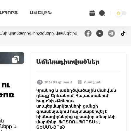
ՍՊՈՐՏ
ԱՎԵԼԻՆ
անի կիլոմետրից. հրշեջները, վտանգելով
Ամենադիտվածներ
ու
103403 դիտում
Շամշյան
Կրակոց և առեղծվածային մահվան
թոռ
դեպք՝ Երևանում. Հայաստանում
հայտնի «Բոնուս»
սուպերմարկետների ցանցի
գրասենյակում հայտնաբերվել է
հիմնադիրներից գլխավոր տնօրենի
ան
մարմինը. ՖՈՏՈՌԵՊՈՐՏԱԺ,
ները և
ՏԵՍԱՆՅՈւԹ