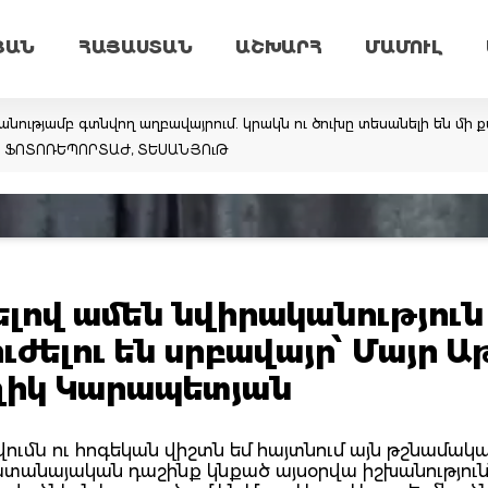
ՅԱՆ
ՀԱՅԱՍՏԱՆ
ԱՇԽԱՐՀ
ՄԱՄՈՒԼ
նությամբ գտնվող աղբավայրում. կրակն ու ծուխը տեսանելի են մի ք
եմ. ՖՈՏՈՌԵՊՈՐՏԱԺ, ՏԵՍԱՆՅՈւԹ
լով ամեն նվիրականություն 
ւժելու են սրբավայր՝ Մայր Ա
ողիկ Կարապետյան
ումն ու հոգեկան վիշտն եմ հայտնում այն թշնամակ
սատանայական դաշինք կնքած այսօրվա իշխանություն