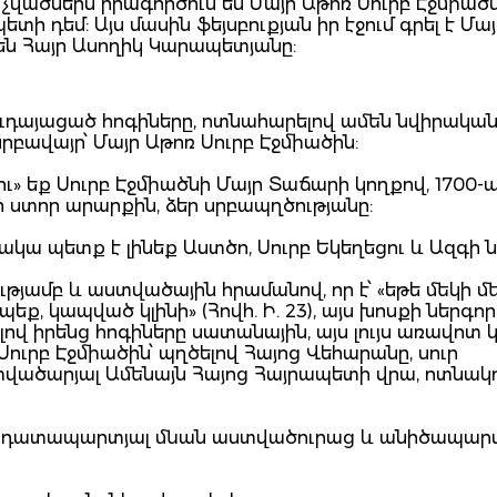
վածներն իրագործում են Մայր Աթոռ Սուրբ Էջմիածն
ի դեմ: Այս մասին ֆեյսբուքյան իր էջում գրել է Մա
ն Հայր Ասողիկ Կարապետյանը:
հուդայացած հոգիները, ոտնահարելով ամեն նվիրականո
րբավայր՝ Մայր Աթոռ Սուրբ Էջմիածին:
ու» եք Սուրբ Էջմիածնի Մայր Տաճարի կողքով, 1700-
ձեր ստոր արարքին, ձեր սրբապղծությանը:
թակա պետք է լինեք Աստծո, Սուրբ Եկեղեցու և Ազգի 
թյամբ և աստվածային հրամանով, որ է՝ «եթե մեկի մ
եք, կապված կլինի» (Հովհ. Ի. 23), այս խոսքի ներգո
ելով իրենց հոգիները սատանային, այս լույս առավոտ 
Սուրբ Էջմիածին՝ պղծելով Հայոց Վեհարանը, սուր
ստվածարյալ Ամենայն Հայոց Հայրապետի վրա, ոտնակ
ետ դատապարտյալ մնան աստվածուրաց և անիծապարտ