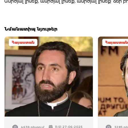
Անիծյա՛լ լինեք, անիծյա՛լ լինեք, անիծյա՛լ լինեք՝ ձեր 
Նմանատիպ նյութեր
Հայաստան
Հայաստան
11:51 27-06-2025
4639 դիտում
3285 դ