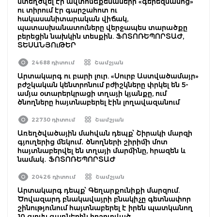
ստեղծվել էր ավտոմեքենաների «գերեզմանոց»
ու տիրում էր գարշահոտ ու
հակասանիտարական վիճակ,
պատասխանատուները վերջապես տարածքը
բերեցին նախկին տեսքին. ՖՈՏՈՌԵՊՈՐՏԱԺ,
ՏԵՍԱՆՅՈւԹԵՐ
24688 դիտում
Շամշյան
Արտակարգ ու բարի լուր. «Սուրբ Աստվածամայր»
բժշկական կենտրոնում բժիշկները փրկել են 5-
ամյա օտարերկրացի տղայի կյանքը, ում
ծնողները հայտնաբերել էին լողավազանում
22730 դիտում
Շամշյան
Առեղծվածային մահվան դեպք՝ Շիրակի մարզի
գյուղերից մեկում․ ծնողների շիրիմի մոտ
հայտնաբերվել են տղայի մարմինը, հրազեն և
նամակ․ ՖՈՏՈՌԵՊՈՐՏԱԺ
20426 դիտում
Շամշյան
Արտակարգ դեպք՝ Գեղարքունիքի մարզում.
Ծովազարդ բնակավայրի բնակիչը գետնափոր
շինությունում հայտնաբերել է իրեն պատկանող
10 գլուխ գառներին հոշոտված.