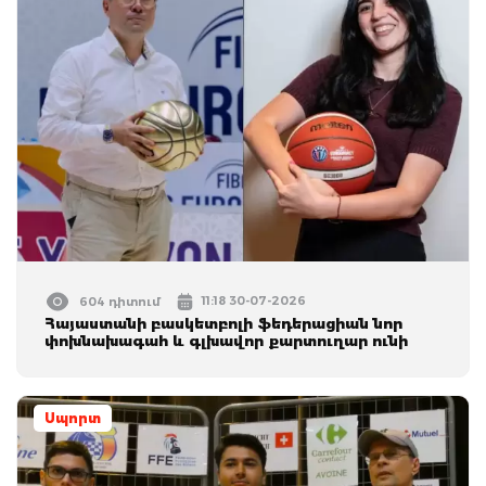
11:18 30-07-2026
604 դիտում
Հայաստանի բասկետբոլի ֆեդերացիան նոր
փոխնախագահ և գլխավոր քարտուղար ունի
Սպորտ