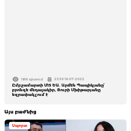
23:59 18-07-2022
1816 դիտում
Ըմբշամարտի Մ15 ԵԱ․ Արմեն Պապիկյանը՝
բրոնզե մեդալակիր, Յուրի Մխիթարյանը
եզրափակչում է
Այս բաժնից
Սպորտ