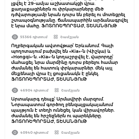
լցվել է 29-ամյա աշխատակցի վրա.
քաղաքացիներն ու փրկարարները մեծ
դժվարությամբ նրան դուրս են բերել ու մոտեցրել
շտապօգնությանը. ճանապարհին արձանագրվել
է նրա մահը. ՖՈՏՈՌԵՊՈՐՏԱԺ, ՏԵՍԱՆՅՈւԹ
55366 դիտում
Շամշյան
Ողբերգական ավտովթար՝ Երևանում. Գայի
պողոտայում բախվել են «Kia»-ն (Վիշկա) և
«Hongqi»-ն. «Kia»-ն կողաշրջվել է, վարորդը՝
մահացել. նրա մարմինը դուրս բերելու համար
ժամանել են հատուկ փրկարարներ. մեկ այլ
մեքենայի վրա էլ ցուցանակն է ընկել.
ՖՈՏՈՌԵՊՈՐՏԱԺ, ՏԵՍԱՆՅՈւԹ
46904 դիտում
Շամշյան
Արտակարգ դեպք՝ Արմավիրի մարզում.
Նորապատում գործող բենզալցակայանում
պայթյուն է տեղի ունեցել. կան վիրավորներ.
ժամանել են հրշեջներն ու պարեկները.
ՖՈՏՈՌԵՊՈՐՏԱԺ, ՏԵՍԱՆՅՈւԹ
40940 դիտում
Շամշյան