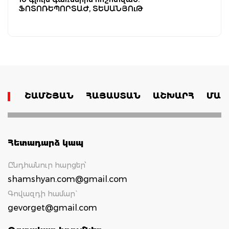
ՖՈՏՈՌԵՊՈՐՏԱԺ, ՏԵՍԱՆՅՈւԹ
ՇԱՄՇՅԱՆ
ՀԱՅԱՍՏԱՆ
ԱՇԽԱՐՀ
ՄԱՄ
Հետադարձ կապ
Ընդհանուր հարցեր՝
shamshyan.com@gmail.com
Գովազդի համար`
gevorget@gmail.com