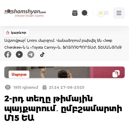
Open 
կարևոր
Ավտովթար՝ Լոռու մարզում․ Վանաձորում բախվել են «Jeep
Cherokee»-ն և «Toyota Camry»-ն․ ՖՈՏՈՌԵՊՈՐՏԱԺ, ՏԵՍԱՆՅՈւԹ
Սպորտ
1951 դիտում
21:24 27-06-2025
2-րդ տեղը թիմային
պայքարում․ ըմբշամարտի
Մ15 ԵԱ