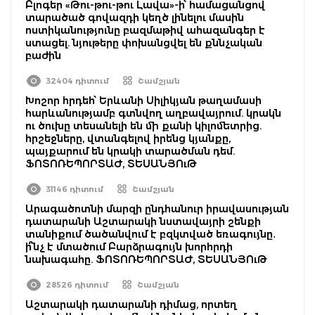
Բլոգեր «Թու-թու-թու Լավա»-ի՝ համացանցով
տարածած գովազդի կեղծ լինելու մասին
ոստիկանությունը բազմաթիվ ահազանգեր է
ստացել. նյութերը փոխանցվել են քննչական
բաժին
32404 դիտում
Շամշյան
Խոշոր հրդեհ՝ Երևանի Սիլիկյան թաղամասի
հարևանությամբ գտնվող աղբավայրում. կրակն
ու ծուխը տեսանելի են մի քանի կիլոմետրից.
հրշեջները, վտանգելով իրենց կյանքը,
պայքարում են կրակի տարածման դեմ.
ՖՈՏՈՌԵՊՈՐՏԱԺ, ՏԵՍԱՆՅՈւԹ
31146 դիտում
Շամշյան
Արագածոտնի մարզի ընդհանուր իրավասության
դատարանի Աշտարակի նստավայրի շենքի
տանիքում ծածանվում է բզկտված եռագույնը․
ի՞նչ է մտածում Բարձրագույն խորհրդի
նախագահը. ՖՈՏՈՌԵՊՈՐՏԱԺ, ՏԵՍԱՆՅՈւԹ
28526 դիտում
Շամշյան
Աշտարակի դատարանի դիմաց, որտեղ