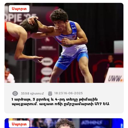
Սպորտ
18:23 16-06-2025
3598 դիտում
1 արծաթ, 3 բրոնզ և 4-րդ տեղը թիմային
պայքարում․ ազատ ոճի ըմբշամարտի Մ17 ԵԱ
Սպորտ