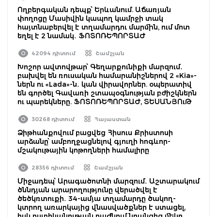
Ողբերգական դեպք՝ Երևանում. Աճառյան
փողոցը Մասիվին կապող կամրջի տակ
հայտնաբերվել է տղամարդու մարմին, ում մոտ
եղել է 2 նամակ․ ՖՈՏՈՌԵՊՈՐՏԱԺ
42094 դիտում
Շամշյան
Խոշոր ավտովթար՝ Գեղարքունիքի մարզում․
բախվել են ռուսական համարանիշներով 2 «Kia»-
ներն ու «Lada»-ն․ կան վիրավորներ. օպերատիվ
են գործել Գավառի շտապօգնության բժիշկներն
ու պարեկները. ՖՈՏՈՌԵՊՈՐՏԱԺ, ՏԵՍԱՆՅՈւԹ
30268 դիտում
Հայաստան
Ձիթհանքովում բացվեց Հիսուս Քրիստոսի
արձանը՝ ամբողջացնելով գյուղի հոգևոր-
մշակութային կոթողների համալիրը
28356 դիտում
Շամշյան
Միջադեպ՝ Արագածոտնի մարզում․ Աշտարակում
ծննդյան արարողությունը վերածվել է
ծեծկռտուքի․ 34-ամյա տղամարդը ծակող-
կտրող առարկայից վնասվածքներ է ստացել,
իսկ ոստիկանության բաժնում նրանցից մեկը