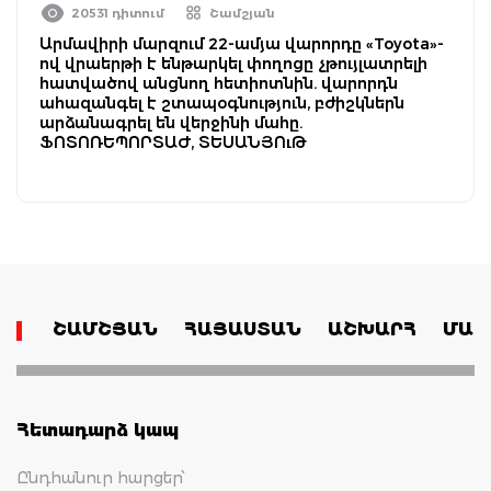
20531 դիտում
Շամշյան
Արմավիրի մարզում 22-ամյա վարորդը «Toyota»-
ով վրաերթի է ենթարկել փողոցը չթույլատրելի
հատվածով անցնող հետիոտնին. վարորդն
ահազանգել է շտապօգնություն, բժիշկներն
արձանագրել են վերջինի մահը.
ՖՈՏՈՌԵՊՈՐՏԱԺ, ՏԵՍԱՆՅՈւԹ
ՇԱՄՇՅԱՆ
ՀԱՅԱՍՏԱՆ
ԱՇԽԱՐՀ
ՄԱՄ
Հետադարձ կապ
Ընդհանուր հարցեր՝