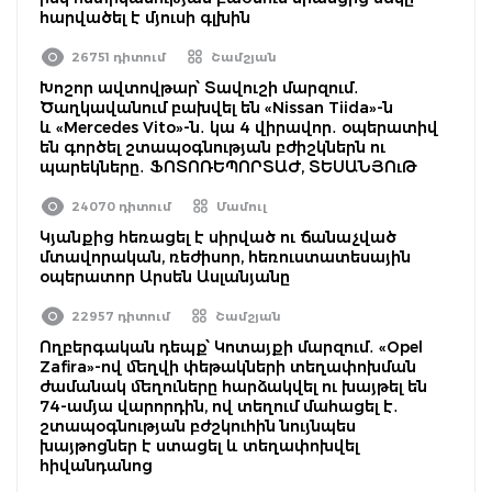
հարվածել է մյուսի գլխին
26751 դիտում
Շամշյան
Խոշոր ավտովթար՝ Տավուշի մարզում․
Ծաղկավանում բախվել են «Nissan Tiida»-ն
և «Mercedes Vito»-ն․ կա 4 վիրավոր․ օպերատիվ
են գործել շտապօգնության բժիշկներն ու
պարեկները․ ՖՈՏՈՌԵՊՈՐՏԱԺ, ՏԵՍԱՆՅՈւԹ
24070 դիտում
Մամուլ
Կյանքից հեռացել է սիրված ու ճանաչված
մտավորական, ռեժիսոր, հեռուստատեսային
օպերատոր Արսեն Ասլանյանը
22957 դիտում
Շամշյան
Ողբերգական դեպք՝ Կոտայքի մարզում․ «Opel
Zafira»-ով մեղվի փեթակների տեղափոխման
ժամանակ մեղուները հարձակվել ու խայթել են
74-ամյա վարորդին, ով տեղում մահացել է․
շտապօգնության բժշկուհին նույնպես
խայթոցներ է ստացել և տեղափոխվել
հիվանդանոց