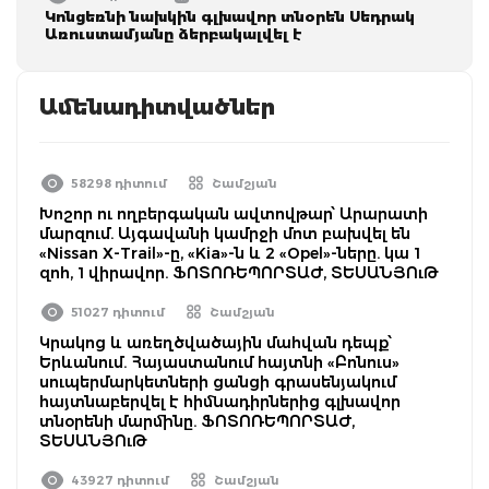
Կոնցեռնի նախկին գլխավոր տնօրեն Սեդրակ
Առուստամյանը ձերբակալվել է
Ամենադիտվածներ
58298 դիտում
Շամշյան
Խոշոր ու ողբերգական ավտովթար՝ Արարատի
մարզում. Այգավանի կամրջի մոտ բախվել են
«Nissan X-Trail»-ը, «Kia»-ն և 2 «Opel»-ները. կա 1
զոհ, 1 վիրավոր. ՖՈՏՈՌԵՊՈՐՏԱԺ, ՏԵՍԱՆՅՈւԹ
51027 դիտում
Շամշյան
Կրակոց և առեղծվածային մահվան դեպք՝
Երևանում. Հայաստանում հայտնի «Բոնուս»
սուպերմարկետների ցանցի գրասենյակում
հայտնաբերվել է հիմնադիրներից գլխավոր
տնօրենի մարմինը. ՖՈՏՈՌԵՊՈՐՏԱԺ,
ՏԵՍԱՆՅՈւԹ
43927 դիտում
Շամշյան