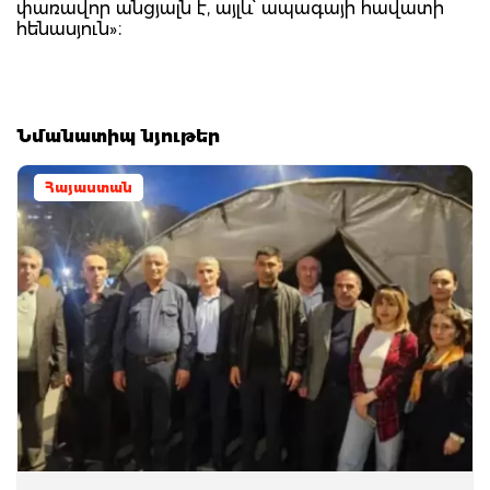
փառավոր անցյալն է, այլև՝ ապագայի հավատի
հենասյուն»։
Նմանատիպ նյութեր
Հայաստան