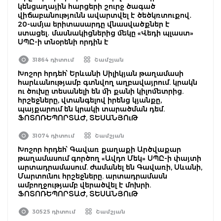
կենցաղային հարցերի շուրջ ծագած
վիճաբանությունն ավարտվել է ծեծկռտուքով․
20-ամյա երիտասարդը վնասվածքներ է
ստացել․ մասնակիցներից մեկը «Վեդի պլաստ»
ՍՊԸ-ի տնօրենի որդին է
31864 դիտում
Շամշյան
Խոշոր հրդեհ՝ Երևանի Սիլիկյան թաղամասի
հարևանությամբ գտնվող աղբավայրում. կրակն
ու ծուխը տեսանելի են մի քանի կիլոմետրից.
հրշեջները, վտանգելով իրենց կյանքը,
պայքարում են կրակի տարածման դեմ.
ՖՈՏՈՌԵՊՈՐՏԱԺ, ՏԵՍԱՆՅՈւԹ
31074 դիտում
Շամշյան
Խոշոր հրդեհ՝ Գավառ քաղաքի Արծվաքար
թաղամասում գործող «Ավդո Մեկ» ՍՊԸ-ի փայտի
արտադրամասում. ժամանել են Գավառի, Սևանի,
Մարտունու հրշեջները. արտադրամասն
ամբողջությամբ վերածվել է մոխրի.
ՖՈՏՈՌԵՊՈՐՏԱԺ, ՏԵՍԱՆՅՈւԹ
30525 դիտում
Շամշյան