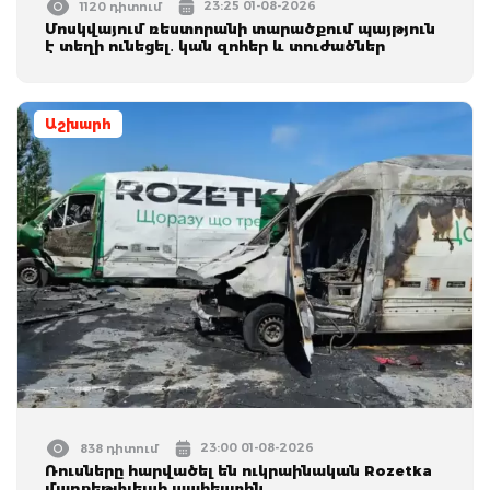
23:25 01-08-2026
1120 դիտում
Մոսկվայում ռեստորանի տարածքում պայթյուն
է տեղի ունեցել․ կան զոհեր և տուժածներ
Աշխարհ
23:00 01-08-2026
838 դիտում
Ռուսները հարվածել են ուկրաինական Rozetka
մարքեթփլեյսի պահեստին