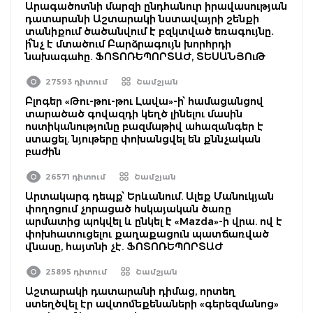
Արագածոտնի մարզի ընդհանուր իրավասության
դատարանի Աշտարակի նստավայրի շենքի
տանիքում ծածանվում է բզկտված եռագույնը․
ի՞նչ է մտածում Բարձրագույն խորհրդի
նախագահը. ՖՈՏՈՌԵՊՈՐՏԱԺ, ՏԵՍԱՆՅՈւԹ
27593 դիտում
Շամշյան
Բլոգեր «Թու-թու-թու Լավա»-ի՝ համացանցով
տարածած գովազդի կեղծ լինելու մասին
ոստիկանությունը բազմաթիվ ահազանգեր է
ստացել. նյութերը փոխանցվել են քննչական
բաժին
26571 դիտում
Շամշյան
Արտակարգ դեպք՝ Երևանում. Ալեք Մանուկյան
փողոցում չորացած հսկայական ծառը
արմատից պոկվել և ընկել է «Mazda»-ի վրա. ով է
փոխհատուցելու քաղաքացուն պատճառված
վնասը, հայտնի չէ. ՖՈՏՈՌԵՊՈՐՏԱԺ
25895 դիտում
Շամշյան
Աշտարակի դատարանի դիմաց, որտեղ
ստեղծվել էր ավտոմեքենաների «գերեզմանոց»