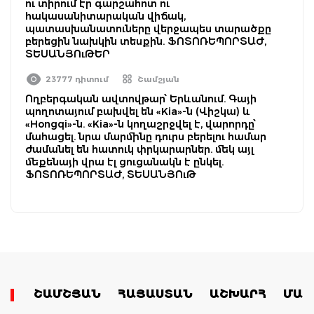
ու տիրում էր գարշահոտ ու
հակասանիտարական վիճակ,
պատասխանատուները վերջապես տարածքը
բերեցին նախկին տեսքին. ՖՈՏՈՌԵՊՈՐՏԱԺ,
ՏԵՍԱՆՅՈւԹԵՐ
23777 դիտում
Շամշյան
Ողբերգական ավտովթար՝ Երևանում. Գայի
պողոտայում բախվել են «Kia»-ն (Վիշկա) և
«Hongqi»-ն. «Kia»-ն կողաշրջվել է, վարորդը՝
մահացել. նրա մարմինը դուրս բերելու համար
ժամանել են հատուկ փրկարարներ. մեկ այլ
մեքենայի վրա էլ ցուցանակն է ընկել.
ՖՈՏՈՌԵՊՈՐՏԱԺ, ՏԵՍԱՆՅՈւԹ
ՇԱՄՇՅԱՆ
ՀԱՅԱՍՏԱՆ
ԱՇԽԱՐՀ
ՄԱՄ