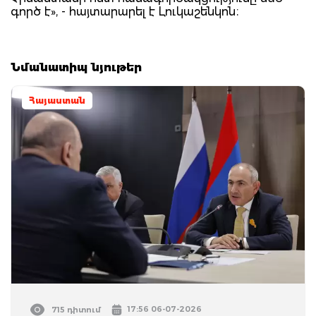
գործ է», - հայտարարել է Լուկաշենկոն։
Նմանատիպ նյութեր
Հայաստան
17:56 06-07-2026
715 դիտում