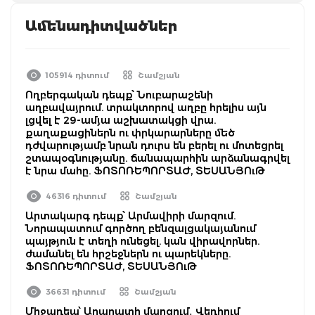
Ամենադիտվածներ
105914 դիտում
Շամշյան
Ողբերգական դեպք՝ Նուբարաշենի
աղբավայրում. տրակտորով աղբը հրելիս այն
լցվել է 29-ամյա աշխատակցի վրա.
քաղաքացիներն ու փրկարարները մեծ
դժվարությամբ նրան դուրս են բերել ու մոտեցրել
շտապօգնությանը. ճանապարհին արձանագրվել
է նրա մահը. ՖՈՏՈՌԵՊՈՐՏԱԺ, ՏԵՍԱՆՅՈւԹ
46316 դիտում
Շամշյան
Արտակարգ դեպք՝ Արմավիրի մարզում.
Նորապատում գործող բենզալցակայանում
պայթյուն է տեղի ունեցել. կան վիրավորներ.
ժամանել են հրշեջներն ու պարեկները.
ՖՈՏՈՌԵՊՈՐՏԱԺ, ՏԵՍԱՆՅՈւԹ
36631 դիտում
Շամշյան
Միջադեպ՝ Արարատի մարզում․ Վեդիում