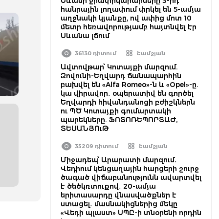
Սևանի ջրափրկարարները 3-րդ
հանրային լողափում փրկել են 5-ամյա
աղջնակի կյանքը, ով ափից մոտ 10
մետր հեռավորությամբ հայտնվել էր
Սևանա լճում
36130 դիտում
Շամշյան
Ավտովթար՝ Կոտայքի մարզում.
Զովունի-Եղվարդ ճանապարհին
բախվել են «Alfa Romeo»-ն և «Opel»-ը.
կա վիրավոր․ օպերատիվ են գործել
Եղվարդի հիվանդանոցի բժիշկներն
ու ՊԾ Կոտայքի գումարտակի
պարեկները. ՖՈՏՈՌԵՊՈՐՏԱԺ,
ՏԵՍԱՆՅՈւԹ
35209 դիտում
Շամշյան
Միջադեպ՝ Արարատի մարզում․
Վեդիում կենցաղային հարցերի շուրջ
ծագած վիճաբանությունն ավարտվել
է ծեծկռտուքով․ 20-ամյա
երիտասարդը վնասվածքներ է
ստացել․ մասնակիցներից մեկը
«Վեդի պլաստ» ՍՊԸ-ի տնօրենի որդին