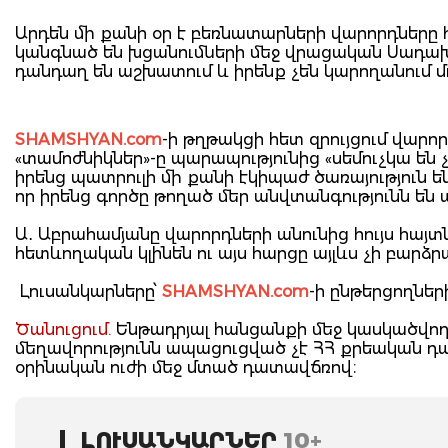
Արդեն մի քանի օր է բեռնատարների վարորդները հա
կանգնած են խցանումների մեջ վրացական Սադախ
դանդաղ են աշխատում և իրենք չեն կարողանում 
SHAMSHYAN.com
-ի թղթակցի հետ զրույցում վար
«տամոժնիկներ»-ը պարապությունից «սեմուչկա են 
իրենց պատրուլի մի քանի էկիպաժ ծառայություն են 
որ իրենց գործը թողած մեր անվտանգությունն են 
Ա․ Աբրահամյանը վարորդների անունից հույս հայտն
հետևողական կլինեն ու այս հարցը այլևս չի բար
Լուսանկարները՝
SHAMSHYAN.com
-ի ընթերցողներ
Ծանուցում.
Ենթադրյալ հանցանքի մեջ կասկածվողը
մեղավորությունն ապացուցված չէ ՀՀ քրեական 
օրինական ուժի մեջ մտած դատավճռով։
ԼՈՒՍԱՆԿԱՐՆԵՐ
10+