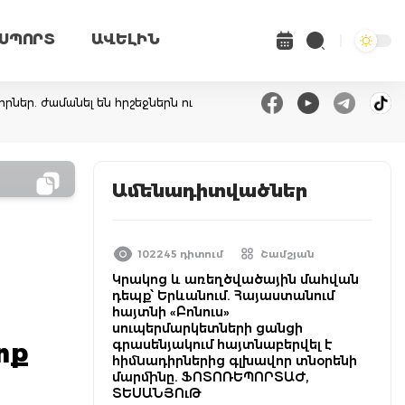
ՍՊՈՐՏ
ԱՎԵԼԻՆ
րներ. ժամանել են հրշեջներն ու
Ամենադիտվածներ
102245 դիտում
Շամշյան
Կրակոց և առեղծվածային մահվան
դեպք՝ Երևանում. Հայաստանում
հայտնի «Բոնուս»
սուպերմարկետների ցանցի
գրասենյակում հայտնաբերվել է
տք
հիմնադիրներից գլխավոր տնօրենի
մարմինը. ՖՈՏՈՌԵՊՈՐՏԱԺ,
ՏԵՍԱՆՅՈւԹ