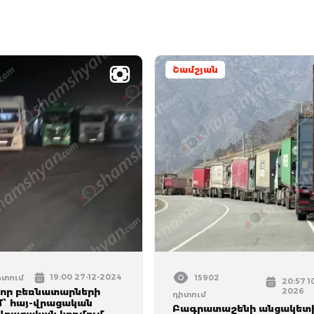
Շամշյան
19:00 27-12-2024
իտում
15902
20:57 1
շոր բեռնատարների
2026
դիտում
մ՝ հայ-վրացական
Բագրատաշենի անցակետ