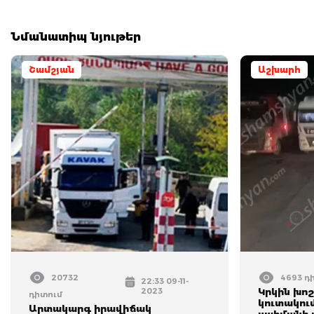
Նմանատիպ նյութեր
Շամշյան
Աշխարհ
20732
4693 դ
22:33 09-11-
2023
Կրկին խո
դիտում
կուտակու
Արտակարգ իրավիճակ