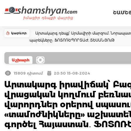
ՇԱՄՇ
կարևոր
Արտակարգ դեպք՝ Արմավիրի մարզում. Նորապատում
պարեկները. ՖՈՏՈՌԵՊՈՐՏԱԺ, ՏԵՍԱՆՅՈւԹ
Աշխարհ
15809 դիտում
20:50 15-08-2024
Արտակարգ իրավիճակ՝ Բա
վրացական կողմում բեռնա
վարորդներ օրերով սպասու
«տամոժնիկները» աշխատեն
գործել Հայաստան․ ՖՈՏՈ