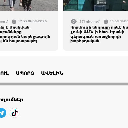
17:33 01-08-2026
16:38 01-
տում
571 դիտում
լ է Մոսկվան․
Հորմուզի նեղուցը որևէ կ
աբանները
չունի ԱՄՆ-ի հետ․ Իրանի
րության նարնջագույն
գերագույն առաջնորդի
 են հայտարարել
խորհրդական
ՈՒԼ
ՍՊՈՐՏ
ԱՎԵԼԻՆ
ղումներ