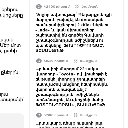
42400 դիտում
Շամշյան
 օրերով
Խոշոր ավտովթար՝ Գեղարքունիքի
ակիցները
մարզում․ բախվել են ռուսական
համարանիշներով 2 «Kia»-ներն ու
«Lada»-ն․ կան վիրավորներ.
օպերատիվ են գործել Գավառի
ցական
շտապօգնության բժիշկներն ու
 Մեր մոտ
պարեկները. ՖՈՏՈՌԵՊՈՐՏԱԺ,
ն, քանի
ՏԵՍԱՆՅՈւԹ
41539 դիտում
Շամշյան
Արմավիրի մարզում 22-ամյա
իքներին։
վարորդը «Toyota»-ով վրաերթի է
ենթարկել փողոցը չթույլատրելի
հատվածով անցնող հետիոտնին.
վարորդն ահազանգել է
նրա
շտապօգնություն, բժիշկներն
ատարանի`
արձանագրել են վերջինի մահը.
ՖՈՏՈՌԵՊՈՐՏԱԺ, ՏԵՍԱՆՅՈւԹ
37810 դիտում
Շամշյան
Արտակարգ դեպք ու բարի լուր.