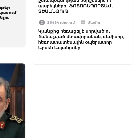
շտապօգնության բժիշկներն ու
պարեկները․ ՖՈՏՈՌԵՊՈՐՏԱԺ,
րթեր
ՏԵՍԱՆՅՈւԹ
սպասում
ելու
26434 դիտում
Մամուլ
Կյանքից հեռացել է սիրված ու
ճանաչված մտավորական, ռեժիսոր,
հեռուստատեսային օպերատոր
Արսեն Ասլանյանը