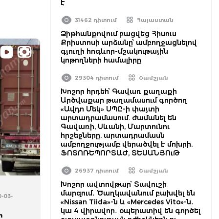
է
31462 դիտում
Հայաստան
Ձիթհանքովում բացվեց Հիսուս
Քրիստոսի արձանը՝ ամբողջացնելով
գյուղի հոգևոր-մշակութային
կոթողների համալիրը
29304 դիտում
Շամշյան
Խոշոր հրդեհ՝ Գավառ քաղաքի
Արծվաքար թաղամասում գործող
«Ավդո Մեկ» ՍՊԸ-ի փայտի
արտադրամասում. ժամանել են
Գավառի, Սևանի, Մարտունու
հրշեջները. արտադրամասն
ամբողջությամբ վերածվել է մոխրի.
ՖՈՏՈՌԵՊՈՐՏԱԺ, ՏԵՍԱՆՅՈւԹ
26937 դիտում
Շամշյան
Խոշոր ավտովթար՝ Տավուշի
մարզում․ Ծաղկավանում բախվել են
0-03-
«Nissan Tiida»-ն և «Mercedes Vito»-ն․
կա 4 վիրավոր․ օպերատիվ են գործել
ի