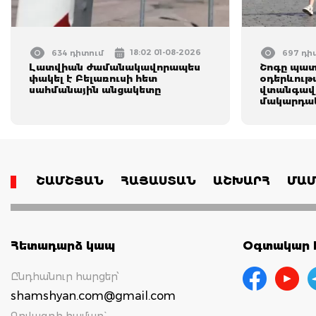
18:02 01-08-2026
634 դիտում
697 դի
Լատվիան ժամանակավորապես
Շոգը պատե
փակել է Բելառուսի հետ
օդերևութ
սահմանային անցակետը
վտանգավո
մակարդակ
ՇԱՄՇՅԱՆ
ՀԱՅԱՍՏԱՆ
ԱՇԽԱՐՀ
ՄԱՄ
Հետադարձ կապ
Օգտակար հ
Ընդհանուր հարցեր՝
shamshyan.com@gmail.com