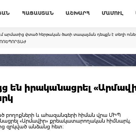
ՅԱՆ
ՀԱՅԱՍՏԱՆ
ԱՇԽԱՐՀ
ՄԱՄՈՒԼ
մ արմատից փտած հերթական ծառի տապալման դեպքն է տեղի ունեց
ՈՏՈՌԵՊՈՐՏԱԺ
յց են իրականացրել «Արմավ
արկ
ծ բողոքների և ահազանգերի հիման վրա ՄԻՊ
կանացրել «Արմավիր» քրեակատարողական հիմնարկ,
նից զրկված անձանց հետ։