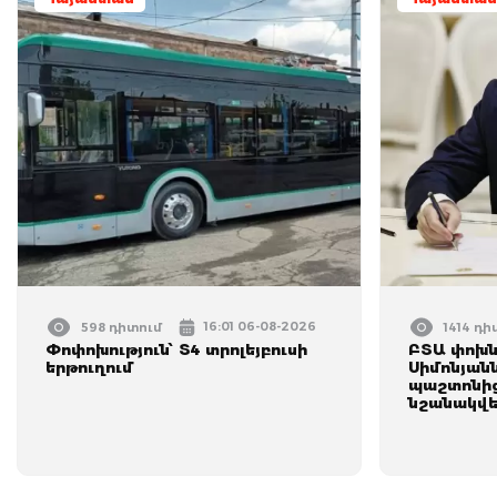
16:01 06-08-2026
598 դիտում
1414 դի
Փոփոխություն՝ Տ4 տրոլեյբուսի
ԲՏԱ փոխն
երթուղում
Սիմոնյան
պաշտոնից
նշանակվե