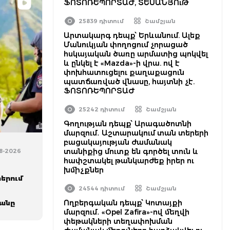
ՖՈՏՈՌԵՊՈՐՏԱԺ, ՏԵՍԱՆՅՈւԹ
25839 դիտում
Շամշյան
Արտակարգ դեպք՝ Երևանում. Ալեք
Մանուկյան փողոցում չորացած
հսկայական ծառը արմատից պոկվել
և ընկել է «Mazda»-ի վրա. ով է
փոխհատուցելու քաղաքացուն
պատճառված վնասը, հայտնի չէ.
ՖՈՏՈՌԵՊՈՐՏԱԺ
25242 դիտում
Շամշյան
Գողության դեպք՝ Արագածոտնի
մարզում․ Աշտարակում տան տերերի
բացակայության ժամանակ
տանիքից մուտք են գործել տուն և
08-2026
հափշտակել թանկարժեք իրեր ու
խմիչքներ
երում
24544 դիտում
Շամշյան
Ողբերգական դեպք՝ Կոտայքի
յանը
մարզում․ «Opel Zafira»-ով մեղվի
փեթակների տեղափոխման