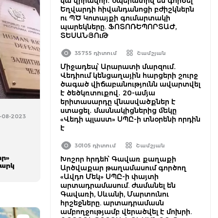
կա վիրավոր․ օպերատիվ են գործել
Եղվարդի հիվանդանոցի բժիշկներն
ու ՊԾ Կոտայքի գումարտակի
պարեկները. ՖՈՏՈՌԵՊՈՐՏԱԺ,
ՏԵՍԱՆՅՈւԹ
35755 դիտում
Շամշյան
Միջադեպ՝ Արարատի մարզում․
Վեդիում կենցաղային հարցերի շուրջ
ծագած վիճաբանությունն ավարտվել
է ծեծկռտուքով․ 20-ամյա
երիտասարդը վնասվածքներ է
ստացել․ մասնակիցներից մեկը
-08-2023
«Վեդի պլաստ» ՍՊԸ-ի տնօրենի որդին
է
30105 դիտում
Շամշյան
իր»
Խոշոր հրդեհ՝ Գավառ քաղաքի
նարկ
Արծվաքար թաղամասում գործող
«Ավդո Մեկ» ՍՊԸ-ի փայտի
արտադրամասում. ժամանել են
Գավառի, Սևանի, Մարտունու
հրշեջները. արտադրամասն
ամբողջությամբ վերածվել է մոխրի.