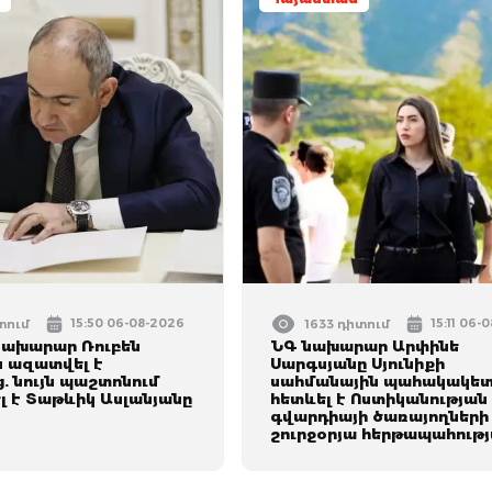
15:50 06-08-2026
15:11 06-
տում
1633 դիտում
ախարար Ռուբեն
ՆԳ նախարար Արփինե
ն ազատվել է
Սարգսյանը Սյունիքի
. նույն պաշտոնում
սահմանային պահակակետ
լ է Տաթևիկ Ասլանյանը
հետևել է Ոստիկանության
գվարդիայի ծառայողների
շուրջօրյա հերթապահութ