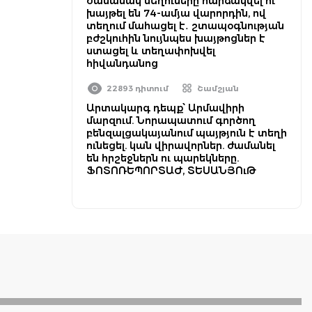
ժամանակ մեղուները հարձակվել ու
խայթել են 74-ամյա վարորդին, ով
տեղում մահացել է․ շտապօգնության
բժշկուհին նույնպես խայթոցներ է
ստացել և տեղափոխվել
հիվանդանոց
22893 դիտում
Շամշյան
Արտակարգ դեպք՝ Արմավիրի
մարզում. Նորապատում գործող
բենզալցակայանում պայթյուն է տեղի
ունեցել. կան վիրավորներ. ժամանել
են հրշեջներն ու պարեկները.
ՖՈՏՈՌԵՊՈՐՏԱԺ, ՏԵՍԱՆՅՈւԹ