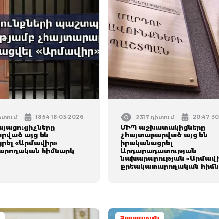
18:54 18-03-2026
20:47 30
իտում
2317 դիտում
այացուցիչները
ՄԻՊ աշխատակիցները
րված այց են
չհայտարարված այց են
րել «Արմավիր»
իրականացրել
արողական հիմնարկ
Արդարադատության
նախարարության «Արմավ
քրեակատարողական հիմ
Հայաստան