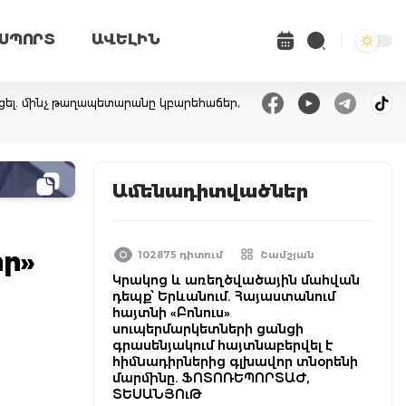
ՍՊՈՐՏ
ԱՎԵԼԻՆ
ել. մինչ թաղապետարանը կբարեհաճեր,
Ամենադիտվածներ
իր»
102875 դիտում
Շամշյան
Կրակոց և առեղծվածային մահվան
դեպք՝ Երևանում. Հայաստանում
հայտնի «Բոնուս»
սուպերմարկետների ցանցի
գրասենյակում հայտնաբերվել է
հիմնադիրներից գլխավոր տնօրենի
մարմինը. ՖՈՏՈՌԵՊՈՐՏԱԺ,
ՏԵՍԱՆՅՈւԹ