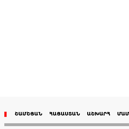
ՇԱՄՇՅԱՆ
ՀԱՅԱՍՏԱՆ
ԱՇԽԱՐՀ
ՄԱՄ