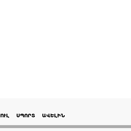
ՈՒԼ
ՍՊՈՐՏ
ԱՎԵԼԻՆ