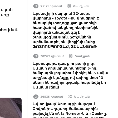
72121 դիտում
Շամշյան
նական
Արմավիրի մարզում 22-ամյա
շարք
վարորդը «Toyota»-ով վրաերթի է
ենթարկել փողոցը չթույլատրելի
հատվածով անցնող հետիոտնին.
ահովման
վարորդն ահազանգել է
շտապօգնություն, բժիշկներն
արձանագրել են վերջինի մահը.
ՖՈՏՈՌԵՊՈՐՏԱԺ, ՏԵՍԱՆՅՈւԹ
38269 դիտում
Շամշյան
Արտակարգ դեպք ու բարի լուր.
Սևանի ջրափրկարարները 3-րդ
հանրային լողափում փրկել են 5-ամյա
աղջնակի կյանքը, ով ափից մոտ 10
մետր հեռավորությամբ հայտնվել էր
Սևանա լճում
36535 դիտում
Շամշյան
Ավտովթար՝ Կոտայքի մարզում.
Զովունի-Եղվարդ ճանապարհին
բախվել են «Alfa Romeo»-ն և «Opel»-ը.