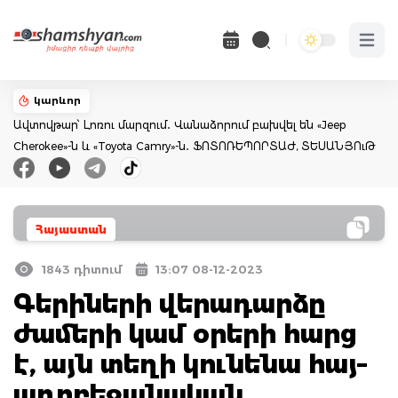
Open 
կարևոր
Ավտովթար՝ Լոռու մարզում․ Վանաձորում բախվել են «Jeep
Cherokee»-ն և «Toyota Camry»-ն․ ՖՈՏՈՌԵՊՈՐՏԱԺ, ՏԵՍԱՆՅՈւԹ
Հայաստան
1843 դիտում
13:07 08-12-2023
Գերիների վերադարձը
ժամերի կամ օրերի հարց
է, այն տեղի կունենա հայ–
ադրբեջանական