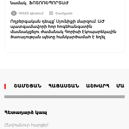
նամակ․ ՖՈՏՈՌԵՊՈՐՏԱԺ
19025 դիտում
Շամշյան
Ողբերգական դեպք՝ Սյունիքի մարզում. ԱԺ
պատգամավորի հոր հոգեհանգստին
մասնակցելու ժամանակ Գորիսի էկոպարեկային
ծառայության պետը հանկարծամահ է եղել
ՇԱՄՇՅԱՆ
ՀԱՅԱՍՏԱՆ
ԱՇԽԱՐՀ
ՄԱՄ
Հետադարձ կապ
Ընդհանուր հարցեր՝