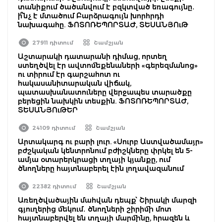
տանիքում ծածանվում է բզկտված եռագույնը․
ի՞նչ է մտածում Բարձրագույն խորհրդի
նախագահը. ՖՈՏՈՌԵՊՈՐՏԱԺ, ՏԵՍԱՆՅՈւԹ
27911 դիտում
Շամշյան
Աշտարակի դատարանի դիմաց, որտեղ
ստեղծվել էր ավտոմեքենաների «գերեզմանոց»
ու տիրում էր գարշահոտ ու
հակասանիտարական վիճակ,
պատասխանատուները վերջապես տարածքը
բերեցին նախկին տեսքին. ՖՈՏՈՌԵՊՈՐՏԱԺ,
ՏԵՍԱՆՅՈւԹԵՐ
24109 դիտում
Շամշյան
Արտակարգ ու բարի լուր. «Սուրբ Աստվածամայր»
բժշկական կենտրոնում բժիշկները փրկել են 5-
ամյա օտարերկրացի տղայի կյանքը, ում
ծնողները հայտնաբերել էին լողավազանում
22382 դիտում
Շամշյան
Առեղծվածային մահվան դեպք՝ Շիրակի մարզի
գյուղերից մեկում․ ծնողների շիրիմի մոտ
հայտնաբերվել են տղայի մարմինը, հրազեն և