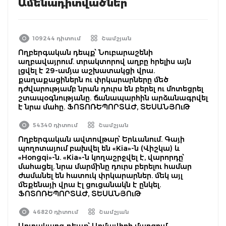
Ամենադիտվածներ
109244 դիտում
Շամշյան
Ողբերգական դեպք՝ Նուբարաշենի
աղբավայրում. տրակտորով աղբը հրելիս այն
լցվել է 29-ամյա աշխատակցի վրա.
քաղաքացիներն ու փրկարարները մեծ
դժվարությամբ նրան դուրս են բերել ու մոտեցրել
շտապօգնությանը. ճանապարհին արձանագրվել
է նրա մահը. ՖՈՏՈՌԵՊՈՐՏԱԺ, ՏԵՍԱՆՅՈւԹ
54340 դիտում
Շամշյան
Ողբերգական ավտովթար՝ Երևանում. Գայի
պողոտայում բախվել են «Kia»-ն (Վիշկա) և
«Hongqi»-ն. «Kia»-ն կողաշրջվել է, վարորդը՝
մահացել. նրա մարմինը դուրս բերելու համար
ժամանել են հատուկ փրկարարներ. մեկ այլ
մեքենայի վրա էլ ցուցանակն է ընկել.
ՖՈՏՈՌԵՊՈՐՏԱԺ, ՏԵՍԱՆՅՈւԹ
46820 դիտում
Շամշյան
Արտակարգ դեպք՝ Արմավիրի մարզում.