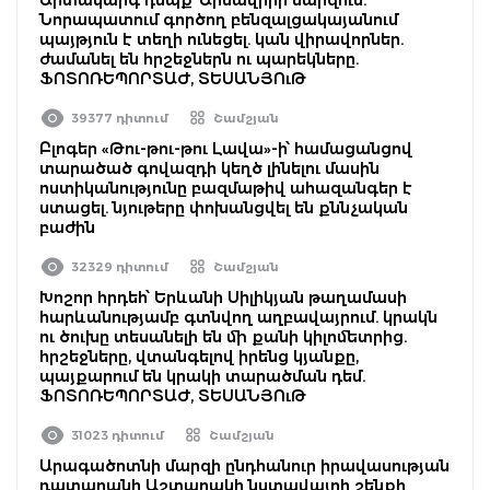
Նորապատում գործող բենզալցակայանում
պայթյուն է տեղի ունեցել. կան վիրավորներ.
ժամանել են հրշեջներն ու պարեկները.
ՖՈՏՈՌԵՊՈՐՏԱԺ, ՏԵՍԱՆՅՈւԹ
39377 դիտում
Շամշյան
Բլոգեր «Թու-թու-թու Լավա»-ի՝ համացանցով
տարածած գովազդի կեղծ լինելու մասին
ոստիկանությունը բազմաթիվ ահազանգեր է
ստացել. նյութերը փոխանցվել են քննչական
բաժին
32329 դիտում
Շամշյան
Խոշոր հրդեհ՝ Երևանի Սիլիկյան թաղամասի
հարևանությամբ գտնվող աղբավայրում. կրակն
ու ծուխը տեսանելի են մի քանի կիլոմետրից.
հրշեջները, վտանգելով իրենց կյանքը,
պայքարում են կրակի տարածման դեմ.
ՖՈՏՈՌԵՊՈՐՏԱԺ, ՏԵՍԱՆՅՈւԹ
31023 դիտում
Շամշյան
Արագածոտնի մարզի ընդհանուր իրավասության
դատարանի Աշտարակի նստավայրի շենքի