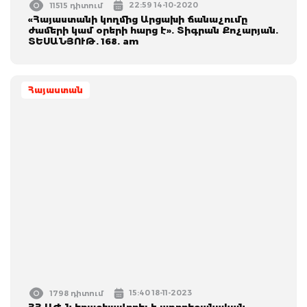
22:59 14-10-2020
11515 դիտում
«Հայաստանի կողմից Արցախի ճանաչումը
ժամերի կամ օրերի հարց է». Տիգրան Քոչարյան.
ՏԵՍԱՆՅՈՒԹ. 168. am
Հայաստան
15:40 18-11-2023
1798 դիտում
ՀՀ ԱԺ-ն երաշխավորել է ադրբեջանական