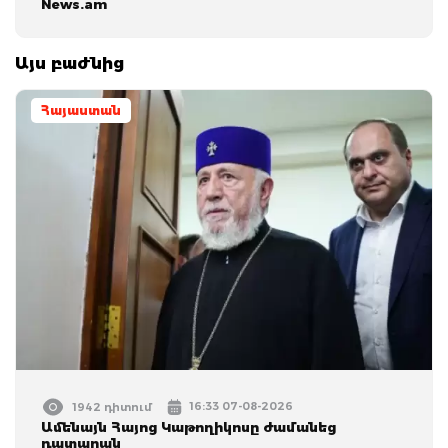
News.am
Այս բաժնից
Հայաստան
16:33 07-08-2026
1942 դիտում
Ամենայն Հայոց Կաթողիկոսը ժամանեց
դատարան