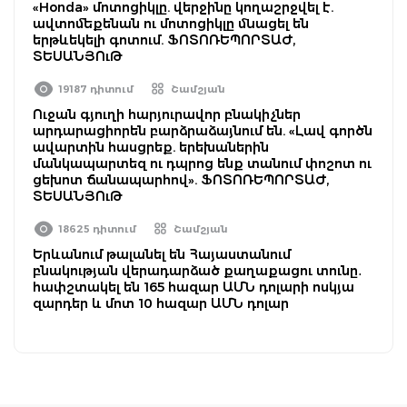
«Honda» մոտոցիկլը. վերջինը կողաշրջվել է.
ավտոմեքենան ու մոտոցիկլը մնացել են
երթևեկելի գոտում. ՖՈՏՈՌԵՊՈՐՏԱԺ,
ՏԵՍԱՆՅՈւԹ
19187 դիտում
Շամշյան
Ուջան գյուղի հարյուրավոր բնակիչներ
արդարացիորեն բարձրաձայնում են. «Լավ գործն
ավարտին հասցրեք. երեխաներին
մանկապարտեզ ու դպրոց ենք տանում փոշոտ ու
ցեխոտ ճանապարհով». ՖՈՏՈՌԵՊՈՐՏԱԺ,
ՏԵՍԱՆՅՈւԹ
18625 դիտում
Շամշյան
Երևանում թալանել են Հայաստանում
բնակության վերադարձած քաղաքացու տունը․
հափշտակել են 165 հազար ԱՄՆ դոլարի ոսկյա
զարդեր և մոտ 10 հազար ԱՄՆ դոլար