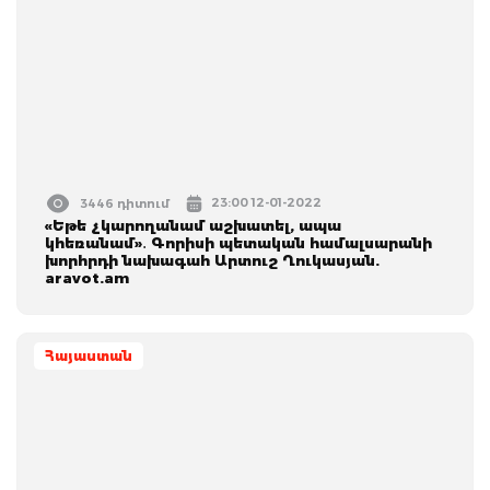
23:00 12-01-2022
3446 դիտում
«Եթե չկարողանամ աշխատել, ապա
կհեռանամ»․ Գորիսի պետական համալսարանի
խորհրդի նախագահ Արտուշ Ղուկասյան.
aravot.am
Հայաստան