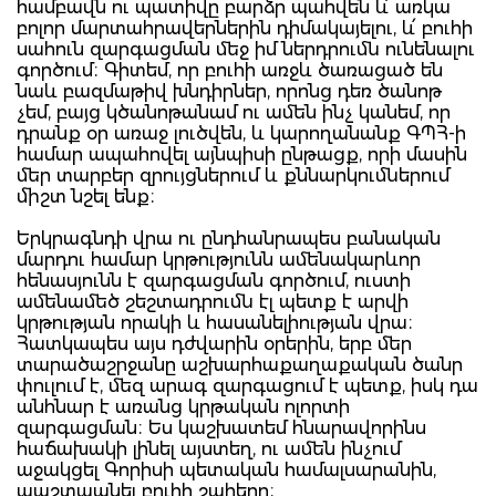
համբավն ու պատիվը բարձր պահվեն և՛ առկա
բոլոր մարտահրավերներին դիմակայելու, և՛ բուհի
սահուն զարգացման մեջ իմ ներդրումն ունենալու
գործում։ Գիտեմ, որ բուհի առջև ծառացած են
նաև բազմաթիվ խնդիրներ, որոնց դեռ ծանոթ
չեմ, բայց կծանոթանամ ու ամեն ինչ կանեմ, որ
դրանք օր առաջ լուծվեն, և կարողանանք ԳՊՀ-ի
համար ապահովել այնպիսի ընթացք, որի մասին
մեր տարբեր զրույցներում և քննարկումներում
միշտ նշել ենք։
Երկրագնդի վրա ու ընդհանրապես բանական
մարդու համար կրթությունն ամենակարևոր
հենասյունն է զարգացման գործում, ուստի
ամենամեծ շեշտադրումն էլ պետք է արվի
կրթության որակի և հասանելիության վրա։
Հատկապես այս դժվարին օրերին, երբ մեր
տարածաշրջանը աշխարհաքաղաքական ծանր
փուլում է, մեզ արագ զարգացում է պետք, իսկ դա
անհնար է առանց կրթական ոլորտի
զարգացման։ Ես կաշխատեմ հնարավորինս
հաճախակի լինել այստեղ, ու ամեն ինչում
աջակցել Գորիսի պետական համալսարանին,
պաշտպանել բուհի շահերը։