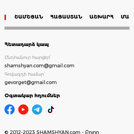
ՇԱՄՇՅԱՆ
ՀԱՅԱՍՏԱՆ
ԱՇԽԱՐՀ
ՄԱՄ
Հետադարձ կապ
Ընդհանուր հարցեր՝
shamshyan.com@gmail.com
Գովազդի համար`
gevorget@gmail.com
Օգտակար հղումներ
© 2012-2023 SHAMSHYAN.com - Բոլոր