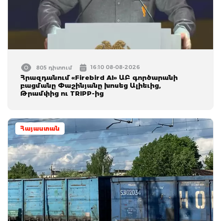
16:10 08-08-2026
805 դիտում
Հրազդանում «Firebird AI» ԱԲ գործարանի
բացմանը Փաշինյանը խոսեց Ալիեւից,
Թրամփից ու TRIPP-ից
Հայաստան