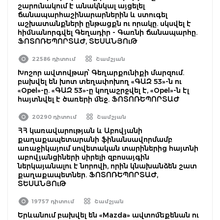
շարունակում է անակնկալ այցելել
ճանապարհաշինարարներին և ստուգել
աշխատանքների ընթացքն ու որակը. սկսվել է
հիմնանորգվել Գեղադիր - Գառնի ճանապարհը.
ՖՈՏՈՌԵՊՈՐՏԱԺ, ՏԵՍԱՆՅՈւԹ
22586 դիտում
Շամշյան
Խոշոր ավտովթար՝ Գեղարքունիքի մարզում.
բախվել են խոտ տեղափոխող «ԳԱԶ 53»-ն ու
«Opel»-ը. «ԳԱԶ 53»-ը կողաշրջվել է, «Opel»-ն էլ
հայտնվել է ծառերի մեջ. ՖՈՏՈՌԵՊՈՐՏԱԺ
20290 դիտում
Շամշյան
ՀՀ կառավարության և Աբովյանի
քաղաքապետարանի ֆինանսավորմամբ
առաջիկայում սովետական տարիներից հայտնի
աբովյանցիների սիրելի զբոսայգին
ներկայանալու է նորովի, որին կնախանձեն շատ
քաղաքապետներ. ՖՈՏՈՌԵՊՈՐՏԱԺ,
ՏԵՍԱՆՅՈւԹ
19757 դիտում
Շամշյան
Երևանում բախվել են «Mazda» ավտոմեքենան ու