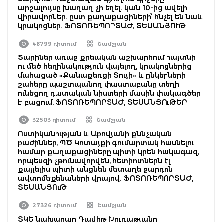
արշալույսը խաղաղ չի եղել. կան 10-ից ավելի
վիրավորներ. ըստ քաղաքացիների՝ հնչել են նաև
կրակոցներ. ՖՈՏՈՌԵՊՈՐՏԱԺ, ՏԵՍԱՆՅՈՒԹ
48799 դիտում
Շամշյան
Տարիներ առաջ քրեական աշխարհում հայտնի
ու մեծ հեղինակություն վայելող, կրակոցներից
մահացած «Քանաքեռցի Տույի» և ընկերների
շահերը պաշտպանող փաստաբանը տեղի
ունեցող դատական նիստերի մասին փակագծեր
է բացում. ՖՈՏՈՌԵՊՈՐՏԱԺ, ՏԵՍԱՆՅՈւԹԵՐ
32503 դիտում
Շամշյան
Ոստիկանության և Աբովյանի քննչական
բաժիններ, ՊԾ Կոտայքի գումարտակ հասնելու
համար քաղաքացիները պիտի կրեն հակագազ,
որպեսզի չթունավորվեն, հետիոտներն էլ
քայլելիս պիտի անցնեն մետաղե ջարդոն
ավտոմեքենաների վրայով. ՖՈՏՈՌԵՊՈՐՏԱԺ,
ՏԵՍԱՆՅՈւԹ
27326 դիտում
Շամշյան
ՏԿԵ նախարար Դավիթ Խուդաթյանը