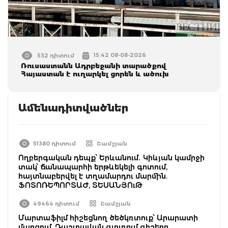
15:42 08-08-2026
532 դիտում
Ռուսաստանն Ադրբեջանի տարածքով
Հայաստան է ուղարկել ցորեն և ածուխ
Ամենադիտվածներ
51380 դիտում
Շամշյան
Ողբերգական դեպք՝ Երևանում․ Կիևյան կամրջի
տակ՝ ճանապարհի երթևեկելի գոտում,
հայտնաբերվել է տղամարդու մարմին.
ՖՈՏՈՌԵՊՈՐՏԱԺ, ՏԵՍԱՆՅՈւԹ
49464 դիտում
Շամշյան
Մարտաֆիլմ հիշեցնող ծեծկռտուք՝ Արարատի
մարզում. Դաշտավան գյուղում գիշերը