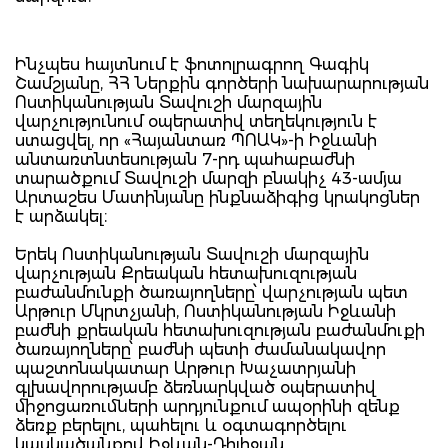
Ինչպես հայտնում է ֆոտոլրագրող Գագիկ
Շամշյանը, ՀՀ Ներքին գործերի նախարարության
Ոստիկանության Տավուշի մարզային
վարչությունում օպերատիվ տեղեկություն է
ստացվել, որ «Հայանտառ ՊՈԱԿ»-ի Իջևանի
անտառտնտեսության 7-րդ պահաբաժնի
տարածքում Տավուշի մարզի բնակիչ 43-ամյա
Արտաշես Մատինյանը ինքնաձիգից կրակոցներ
է արձակել։
Երեկ Ոստիկանության Տավուշի մարզային
վարչության Քրեական հետախուզության
բաժանմունքի ծառայողները՝ վարչության պետ
Արթուր Մկրտչյանի, Ոստիկանության Իջևանի
բաժնի քրեական հետախուզության բաժանմուքի
ծառայողները՝ բաժնի պետի ժամանակավոր
պաշտոնակատար Արթուր Խաչատրյանի
գլխավորությամբ ձեռնարկված օպերատիվ
միջոցառումների արդյունքում ապօրինի զենք
ձեռք բերելու, պահելու և օգտագործելու
կասկածանքով Իջևան-Դիլիջան