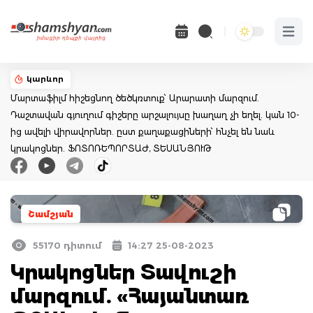
Open 
կարևոր
Մարտաֆիլմ հիշեցնող ծեծկռտուք՝ Արարատի մարզում.
Դաշտավան գյուղում գիշերը արշալույսը խաղաղ չի եղել. կան 10-
ից ավելի վիրավորներ. ըստ քաղաքացիների՝ հնչել են նաև
կրակոցներ. ՖՈՏՈՌԵՊՈՐՏԱԺ, ՏԵՍԱՆՅՈՒԹ
Շամշյան
55170 դիտում
14:27 25-08-2023
Կրակոցներ Տավուշի
մարզում. «Հայանտառ