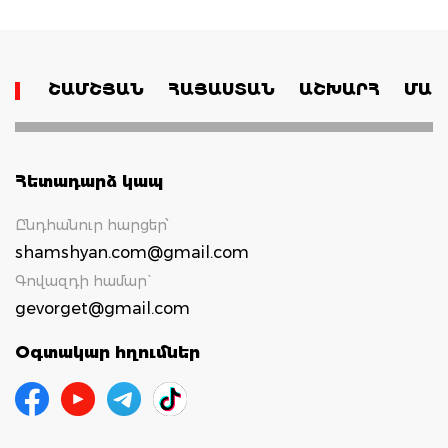
ՇԱՄՇՅԱՆ
ՀԱՅԱՍՏԱՆ
ԱՇԽԱՐՀ
ՄԱՄ
Հետադարձ կապ
Ընդհանուր հարցեր՝
shamshyan.com@gmail.com
Գովազդի համար`
gevorget@gmail.com
Օգտակար հղումներ