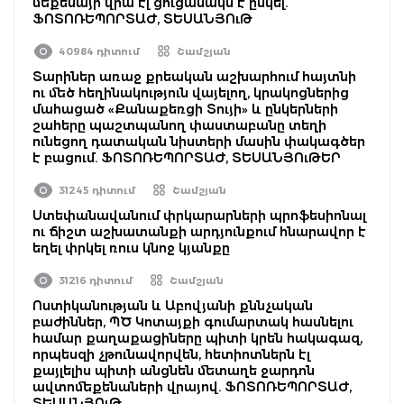
մեքենայի վրա էլ ցուցանակն է ընկել.
ՖՈՏՈՌԵՊՈՐՏԱԺ, ՏԵՍԱՆՅՈւԹ
40984 դիտում
Շամշյան
Տարիներ առաջ քրեական աշխարհում հայտնի
ու մեծ հեղինակություն վայելող, կրակոցներից
մահացած «Քանաքեռցի Տույի» և ընկերների
շահերը պաշտպանող փաստաբանը տեղի
ունեցող դատական նիստերի մասին փակագծեր
է բացում. ՖՈՏՈՌԵՊՈՐՏԱԺ, ՏԵՍԱՆՅՈւԹԵՐ
31245 դիտում
Շամշյան
Ստեփանավանում փրկարարների պրոֆեսիոնալ
ու ճիշտ աշխատանքի արդյունքում հնարավոր է
եղել փրկել ռուս կնոջ կյանքը
31216 դիտում
Շամշյան
Ոստիկանության և Աբովյանի քննչական
բաժիններ, ՊԾ Կոտայքի գումարտակ հասնելու
համար քաղաքացիները պիտի կրեն հակագազ,
որպեսզի չթունավորվեն, հետիոտներն էլ
քայլելիս պիտի անցնեն մետաղե ջարդոն
ավտոմեքենաների վրայով. ՖՈՏՈՌԵՊՈՐՏԱԺ,
ՏԵՍԱՆՅՈւԹ