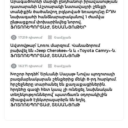
Արագածոտնի մարզի ընդհանուր իրավասության
դատարանի Աշտարակի նստավայրի շենքի
տանիքին ծածանվող բզկտված եռագույնը ԲԴԽ
նախագահի հանձնարարականով 1 ժամվա
ընթացքում փոխարինվեց նորով.
ՖՈՏՈՌԵՊՈՐՏԱԺ, ՏԵՍԱՆՅՈւԹԵՐ
17219 դիտում
Շամշյան
Ավտովթար՝ Լոռու մարզում․ Վանաձորում
բախվել են «Jeep Cherokee»-ն և «Toyota Camry»-ն․
ՖՈՏՈՌԵՊՈՐՏԱԺ, ՏԵՍԱՆՅՈւԹ
16271 դիտում
Շամշյան
Խոշոր հրդեհ՝ Երևանի Սայաթ-Նովա պողոտայի
բազմաբնակարան շենքերից մեկի 8-րդ հարկում.
հրշեջները տարհանել են քաղաքացիներին.
հրդեհը գազի հետ կապ չի ունեցել. նախնական
տեղեկություններով՝ պատճառն օդորակիչին
միացված էլեկտրալարերն են եղել.
ՖՈՏՈՌԵՊՈՐՏԱԺ, ՏԵՍԱՆՅՈւԹ