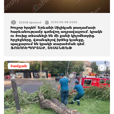
21:50 06-08-2026
32908 դիտում
Խոշոր հրդեհ՝ Երևանի Սիլիկյան թաղամասի
հարևանությամբ գտնվող աղբավայրում. կրակն
ու ծուխը տեսանելի են մի քանի կիլոմետրից.
հրշեջները, վտանգելով իրենց կյանքը,
պայքարում են կրակի տարածման դեմ.
ՖՈՏՈՌԵՊՈՐՏԱԺ, ՏԵՍԱՆՅՈւԹ
Շամշյան