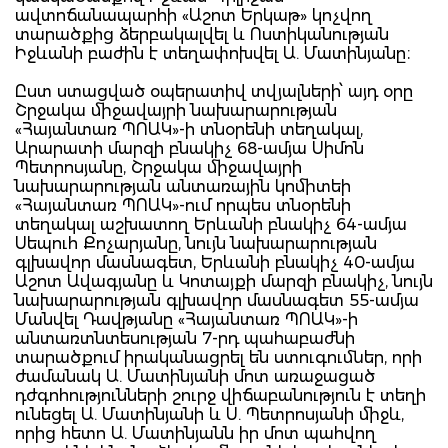
ավտոճանապարհի «Աշոտ Երկաթ» կոչվող
տարածքից ձերբակալվել և Ոստիկանության
Իջևանի բաժին է տեղափոխվել Ա. Մատինյանը։
Ըստ ստացված օպերատիվ տվյալների՝ այդ օրը
Շրջակա միջավայրի նախարարության
«Հայանտառ ՊՈԱԿ»-ի տնօրենի տեղակալ,
Արարատի մարզի բնակիչ 68-ամյա Սիմոն
Պետրոսյանը, Շրջակա միջավայրի
նախարարության անտառային կոմիտեի
«Հայանտառ ՊՈԱԿ»-ում որպես տնօրենի
տեղակալ աշխատող Երևանի բնակիչ 64-ամյա
Սեպուհ Քոչարյանը, նույն նախարարության
գլխավոր մասնագետ, Երևանի բնակիչ 40-ամյա
Աշոտ Ավագյանը և Կոտայքի մարզի բնակիչ, նույն
նախարարության գլխավոր մասնագետ 55-ամյա
Մանվել Դավթյանը «Հայանտառ ՊՈԱԿ»-ի
անտառտնտեսության 7-րդ պահաբաժնի
տարածքում իրականացրել են ստուգումներ, որի
ժամանակ Ա. Մատինյանի մոտ առաջացած
դժգոհությունների շուրջ վիճաբանություն է տեղի
ունեցել Ա. Մատինյանի և Ս. Պետրոսյանի միջև,
որից հետո Ա. Մատինյանն իր մոտ պահվող