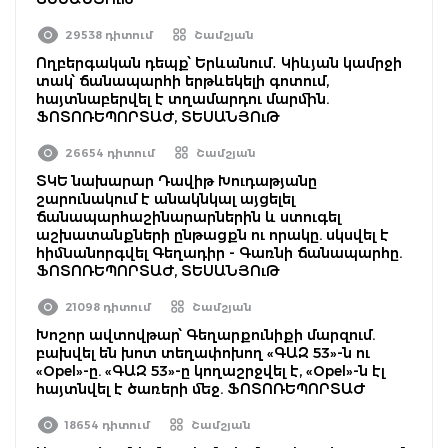
29538 դիտում
Շամշյան
Ողբերգական դեպք՝ Երևանում․ Կիևյան կամրջի
տակ՝ ճանապարհի երթևեկելի գոտում,
հայտնաբերվել է տղամարդու մարմին.
ՖՈՏՈՌԵՊՈՐՏԱԺ, ՏԵՍԱՆՅՈւԹ
26654 դիտում
Շամշյան
ՏԿԵ նախարար Դավիթ Խուդաթյանը
շարունակում է անակնկալ այցելել
ճանապարհաշինարարներին և ստուգել
աշխատանքների ընթացքն ու որակը. սկսվել է
հիմնանորգվել Գեղադիր - Գառնի ճանապարհը.
ՖՈՏՈՌԵՊՈՐՏԱԺ, ՏԵՍԱՆՅՈւԹ
21098 դիտում
Շամշյան
Խոշոր ավտովթար՝ Գեղարքունիքի մարզում.
բախվել են խոտ տեղափոխող «ԳԱԶ 53»-ն ու
«Opel»-ը. «ԳԱԶ 53»-ը կողաշրջվել է, «Opel»-ն էլ
հայտնվել է ծառերի մեջ. ՖՈՏՈՌԵՊՈՐՏԱԺ
18654 դիտում
Շամշյան