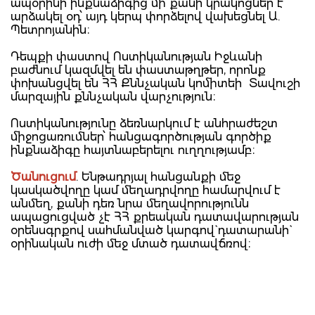
ապօրինի ինքնաձիգից մի քանի կրակոցներ է
արձակել օդ՝ այդ կերպ փորձելով վախեցնել Ա.
Պետրոյանին։
Դեպքի փաստով Ոստիկանության Իջևանի
բաժնում կազմվել են փաստաթղթեր, որոնք
փոխանցվել են ՀՀ Քննչական կոմիտեի Տավուշի
մարզային քննչական վարչություն։
Ոստիկանությունը ձեռնարկում է անհրաժեշտ
միջոցառումներ՝ հանցագործության գործիք
ինքնաձիգը հայտնաբերելու ուղղությամբ։
Ծանուցում
. Ենթադրյալ հանցանքի մեջ
կասկածվողը կամ մեղադրվողը համարվում է
անմեղ, քանի դեռ նրա մեղավորությունն
ապացուցված չէ ՀՀ քրեական դատավարության
օրենսգրքով սահմանված կարգով` դատարանի`
օրինական ուժի մեջ մտած դատավճռով։