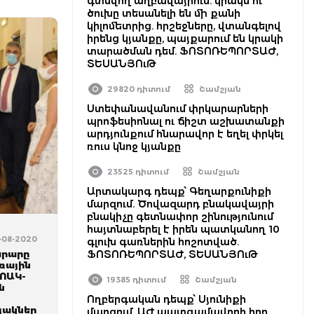
գտնվող աղբավայրում. կրակն ու
ծուխը տեսանելի են մի քանի
կիլոմետրից. հրշեջները, վտանգելով
իրենց կյանքը, պայքարում են կրակի
տարածման դեմ. ՖՈՏՈՌԵՊՈՐՏԱԺ,
ՏԵՍԱՆՅՈւԹ
29820 դիտում
Շամշյան
Ստեփանավանում փրկարարների
պրոֆեսիոնալ ու ճիշտ աշխատանքի
արդյունքում հնարավոր է եղել փրկել
ռուս կնոջ կյանքը
23525 դիտում
Շամշյան
Արտակարգ դեպք՝ Գեղարքունիքի
մարզում. Ծովազարդ բնակավայրի
բնակիչը գետնափոր շինությունում
հայտնաբերել է իրեն պատկանող 10
7-08-2020
գլուխ գառներին հոշոտված.
արարը
ՖՈՏՈՌԵՊՈՐՏԱԺ, ՏԵՍԱՆՅՈւԹ
ռային
ՊՈԱԿ-
19385 դիտում
Շամշյան
ն
Ողբերգական դեպք՝ Սյունիքի
յակներ
մարզում. ԱԺ պատգամավորի հոր