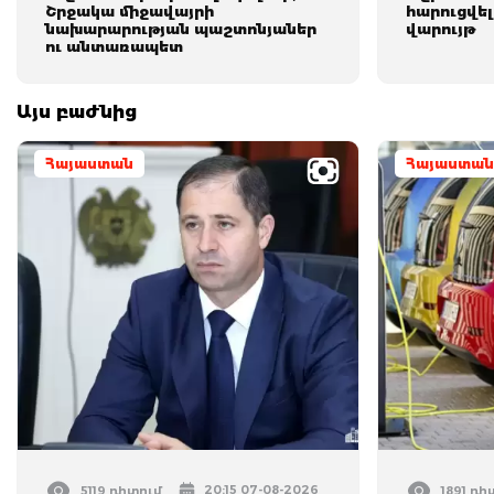
Շրջակա միջավայրի
հարուցվել
նախարարության պաշտոնյաներ
վարույթ
ու անտառապետ
Այս բաժնից
Հայաստան
Հայաստան
20:15 07-08-2026
5119 դիտում
1891 դի