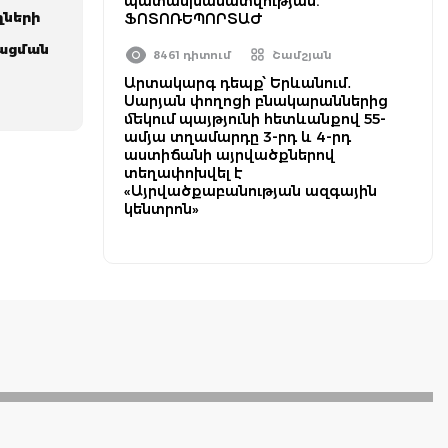
պատասխանատվության.
ղների
ՖՈՏՈՌԵՊՈՐՏԱԺ
ացման
8461 դիտում
Շամշյան
Արտակարգ դեպք՝ Երևանում․
Սարյան փողոցի բնակարաններից
մեկում պայթյունի հետևանքով 55-
ամյա տղամարդը 3-րդ և 4-րդ
աստիճանի այրվածքներով
տեղափոխվել է
«Այրվածքաբանության ազգային
կենտրոն»