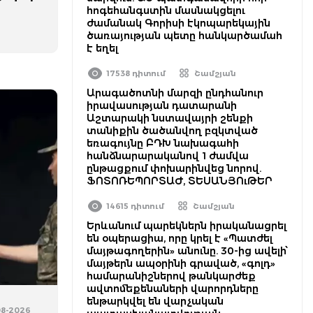
հոգեհանգստին մասնակցելու
ժամանակ Գորիսի էկոպարեկային
ծառայության պետը հանկարծամահ
է եղել
17538 դիտում
Շամշյան
Արագածոտնի մարզի ընդհանուր
իրավասության դատարանի
Աշտարակի նստավայրի շենքի
տանիքին ծածանվող բզկտված
եռագույնը ԲԴԽ նախագահի
հանձնարարականով 1 ժամվա
ընթացքում փոխարինվեց նորով.
ՖՈՏՈՌԵՊՈՐՏԱԺ, ՏԵՍԱՆՅՈւԹԵՐ
14615 դիտում
Շամշյան
Երևանում պարեկներն իրականացրել
են օպերացիա, որը կրել է «Պատժել
մայթագողերին» անունը. 30-ից ավելի՝
մայթերն ապօրինի գրաված, «գոլդ»
համարանիշներով թանկարժեք
ավտոմեքենաների վարորդները
ենթարկվել են վարչական
08-2026