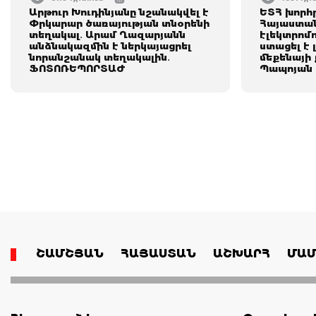
Արթուր Խուդինյանը նշանակվել է
ԵՏՀ խորհ
Փրկարար ծառայության տնօրենի
Հայաստան
տեղակալ․ Արամ Ղազարյանն
էլեկտրոմ
անձնակազմին է ներկայացրել
ստացել է 
նորանշանակ տեղակալին․
մեքենայի
ՖՈՏՈՌԵՊՈՐՏԱԺ
Պապոյան
ՇԱՄՇՅԱՆ
ՀԱՅԱՍՏԱՆ
ԱՇԽԱՐՀ
ՄԱՄ