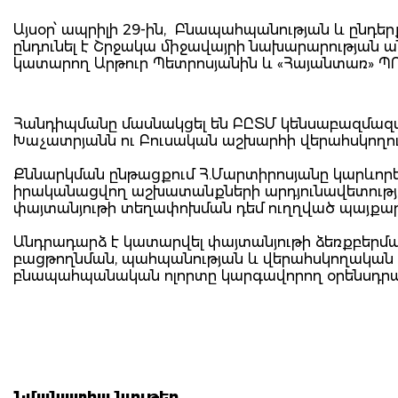
Այսօր՝ ապրիլի 29-ին, Բնապահպանության և ընդ
ընդունել է Շրջակա միջավայրի նախարարության
կատարող Արթուր Պետրոսյանին և «Հայանտառ» Պ
Հանդիպմանը մասնակցել են ԲԸՏՄ կենսաբազմազա
Խաչատրյանն ու Բուսական աշխարհի վերահսկողու
Քննարկման ընթացքում Հ.Մարտիրոսյանը կարևորե
իրականացվող աշխատանքների արդյունավետությա
փայտանյութի տեղափոխման դեմ ուղղված պայքար
Անդրադարձ է կատարվել փայտանյութի ձեռքբերմա
բացթողնման, պահպանության և վերահսկողական 
բնապահպանական ոլորտը կարգավորող օրենսդրակ
Նմանատիպ նյութեր