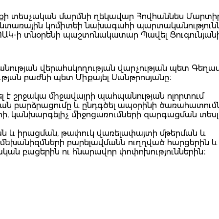
երքի տեսչական մարմնի ղեկավար Հովհաննես Մարտի
 անտառային կոմիտեի նախագահի պարտականություն
ՈԱԿ-ի տնօրենի պաշտոնակատար Պավել Ցուգունյանի
նության վերահսկողության վարչության պետ Գեղա
թյան բաժնի պետ Միքայել Սանթրոսյանը։
լ է շրջակա միջավայրի պահպանության ոլորտում
ն բարձրացումը և ընդգծել ապօրինի ծառահատումն
ի, կանխարգելիչ միջոցառումների զարգացման տես
ն և իրացման, թափուկ վառելափայտի մթերման և
մեխանիզմների բարելավմանն ուղղված հարցերին և
ան բացերին ու հնարավոր փոփոխություններին։