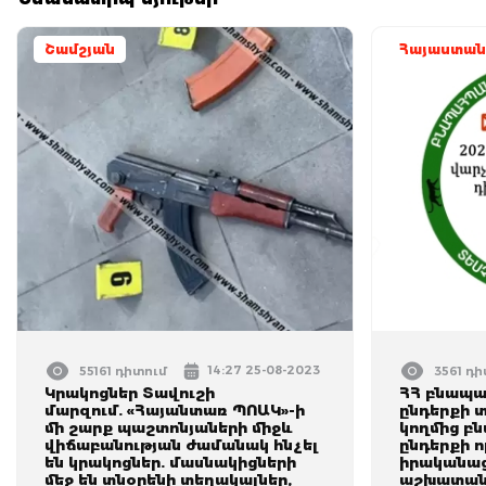
Շամշյան
Հայաստան
14:27 25-08-2023
55161 դիտում
3561 դ
Կրակոցներ Տավուշի
ՀՀ բնապա
մարզում. «Հայանտառ ՊՈԱԿ»-ի
ընդերքի 
մի շարք պաշտոնյաների միջև
կողմից բ
վիճաբանության ժամանակ հնչել
ընդերքի ո
են կրակոցներ. մասնակիցների
իրականա
մեջ են տնօրենի տեղակալներ,
աշխատանք