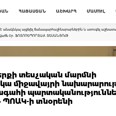
ՅԱՆ
ՀԱՅԱՍՏԱՆ
ԱՇԽԱՐՀ
ՄԱՄՈՒԼ
է անակնկալ այցելել ճանապարհաշինարարներին և ստուգել աշխատա
վածն էր. ՖՈՏՈՌԵՊՈՐՏԱԺ, ՏԵՍԱՆՅՈւԹ
րքի տեսչական մարմնի
ջակա միջավայրի նախարարու
ագահի պարտականություննե
 ՊՈԱԿ-ի տնօրենի