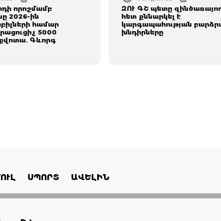
րդի որոշմամբ
ԶՈՒ ԳՇ պետը զինծառայո
ը 2026-ին
հետ քննարկել է
ոբիլների համար
կարգապահության բարձր
լրացուցիչ 5000
խնդիրները
 քվոտա. Գևորգ
ՈՒԼ
ՍՊՈՐՏ
ԱՎԵԼԻՆ