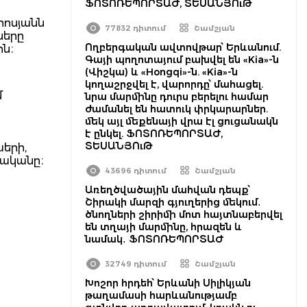
ՖՈՏՈՌԵՊՈՐՏԱԺ, ՏԵՍԱՆՅՈւԹ
րոսյանն
77832 դիտում
Շամշյան
ները
Ողբերգական ավտովթար՝ Երևանում.
ն։
Գայի պողոտայում բախվել են «Kia»-ն
(Վիշկա) և «Hongqi»-ն. «Kia»-ն
կողաշրջվել է, վարորդը՝ մահացել.
մ
նրա մարմինը դուրս բերելու համար
ժամանել են հատուկ փրկարարներ.
մեկ այլ մեքենայի վրա էլ ցուցանակն
է ընկել. ՖՈՏՈՌԵՊՈՐՏԱԺ,
ՏԵՍԱՆՅՈւԹ
երի,
լականը։
43696 դիտում
Շամշյան
Առեղծվածային մահվան դեպք՝
Շիրակի մարզի գյուղերից մեկում․
ծնողների շիրիմի մոտ հայտնաբերվել
են տղայի մարմինը, հրազեն և
նամակ․ ՖՈՏՈՌԵՊՈՐՏԱԺ
32749 դիտում
Շամշյան
Խոշոր հրդեհ՝ Երևանի Սիլիկյան
թաղամասի հարևանությամբ