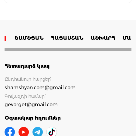
ՇԱՄՇՅԱՆ
ՀԱՅԱՍՏԱՆ
ԱՇԽԱՐՀ
ՄԱՄ
Հետադարձ կապ
Ընդհանուր հարցեր՝
shamshyan.com@gmail.com
Գովազդի համար`
gevorget@gmail.com
Օգտակար հղումներ