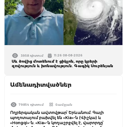
11:26 08-08-2026
3958 դիտում
Սև ծովից մոտենում է ցիկլոն, որը կբերի
զովություն և խոնավություն․ Գագիկ Սուրենյան
Ամենադիտվածներ
79854 դիտում
Շամշյան
Ողբերգական ավտովթար՝ Երևանում. Գայի
պողոտայում բախվել են «Kia»-ն (Վիշկա) և
«Hongqi»-ն. «Kia»-ն կողաշրջվել է, վարորդը՝