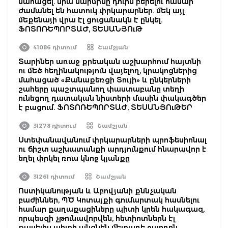
մահացել. նրա մարմինը դուրս բերելու համար
ժամանել են հատուկ փրկարարներ. մեկ այլ
մեքենայի վրա էլ ցուցանակն է ընկել.
ՖՈՏՈՌԵՊՈՐՏԱԺ, ՏԵՍԱՆՅՈւԹ
41086 դիտում
Շամշյան
Տարիներ առաջ քրեական աշխարհում հայտնի
ու մեծ հեղինակություն վայելող, կրակոցներից
մահացած «Քանաքեռցի Տույի» և ընկերների
շահերը պաշտպանող փաստաբանը տեղի
ունեցող դատական նիստերի մասին փակագծեր
է բացում. ՖՈՏՈՌԵՊՈՐՏԱԺ, ՏԵՍԱՆՅՈւԹԵՐ
31278 դիտում
Շամշյան
Ստեփանավանում փրկարարների պրոֆեսիոնալ
ու ճիշտ աշխատանքի արդյունքում հնարավոր է
եղել փրկել ռուս կնոջ կյանքը
31261 դիտում
Շամշյան
Ոստիկանության և Աբովյանի քննչական
բաժիններ, ՊԾ Կոտայքի գումարտակ հասնելու
համար քաղաքացիները պիտի կրեն հակագազ,
որպեսզի չթունավորվեն, հետիոտներն էլ
քայլելիս պիտի անցնեն մետաղե ջարդոն