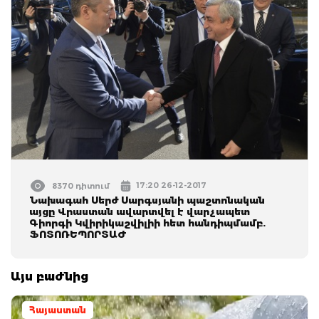
17:20 26-12-2017
8370 դիտում
Նախագահ Սերժ Սարգսյանի պաշտոնական
այցը Վրաստան ավարտվել է վարչապետ
Գիորգի Կվիրիկաշվիլիի հետ հանդիպմամբ.
ՖՈՏՈՌԵՊՈՐՏԱԺ
Այս բաժնից
Հայաստան