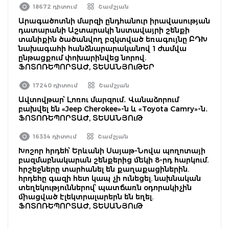
18672 դիտում
Շամշյան
Արագածոտնի մարզի ընդհանուր իրավասության
դատարանի Աշտարակի նստավայրի շենքի
տանիքին ծածանվող բզկտված եռագույնը ԲԴԽ
նախագահի հանձնարարականով 1 ժամվա
ընթացքում փոխարինվեց նորով.
ՖՈՏՈՌԵՊՈՐՏԱԺ, ՏԵՍԱՆՅՈւԹԵՐ
17240 դիտում
Շամշյան
Ավտովթար՝ Լոռու մարզում․ Վանաձորում
բախվել են «Jeep Cherokee»-ն և «Toyota Camry»-ն․
ՖՈՏՈՌԵՊՈՐՏԱԺ, ՏԵՍԱՆՅՈւԹ
16334 դիտում
Շամշյան
Խոշոր հրդեհ՝ Երևանի Սայաթ-Նովա պողոտայի
բազմաբնակարան շենքերից մեկի 8-րդ հարկում.
հրշեջները տարհանել են քաղաքացիներին.
հրդեհը գազի հետ կապ չի ունեցել. նախնական
տեղեկություններով՝ պատճառն օդորակիչին
միացված էլեկտրալարերն են եղել.
ՖՈՏՈՌԵՊՈՐՏԱԺ, ՏԵՍԱՆՅՈւԹ