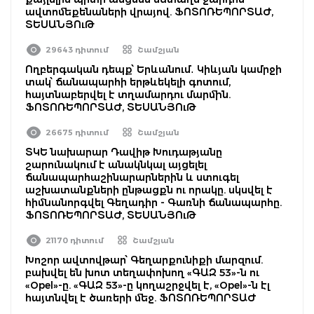
ավտոմեքենաների վրայով. ՖՈՏՈՌԵՊՈՐՏԱԺ,
ՏԵՍԱՆՅՈւԹ
29643 դիտում
Շամշյան
Ողբերգական դեպք՝ Երևանում․ Կիևյան կամրջի
տակ՝ ճանապարհի երթևեկելի գոտում,
հայտնաբերվել է տղամարդու մարմին.
ՖՈՏՈՌԵՊՈՐՏԱԺ, ՏԵՍԱՆՅՈւԹ
26675 դիտում
Շամշյան
ՏԿԵ նախարար Դավիթ Խուդաթյանը
շարունակում է անակնկալ այցելել
ճանապարհաշինարարներին և ստուգել
աշխատանքների ընթացքն ու որակը. սկսվել է
հիմնանորգվել Գեղադիր - Գառնի ճանապարհը.
ՖՈՏՈՌԵՊՈՐՏԱԺ, ՏԵՍԱՆՅՈւԹ
21170 դիտում
Շամշյան
Խոշոր ավտովթար՝ Գեղարքունիքի մարզում.
բախվել են խոտ տեղափոխող «ԳԱԶ 53»-ն ու
«Opel»-ը. «ԳԱԶ 53»-ը կողաշրջվել է, «Opel»-ն էլ
հայտնվել է ծառերի մեջ. ՖՈՏՈՌԵՊՈՐՏԱԺ