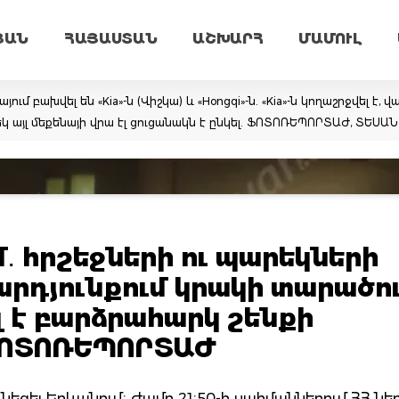
ՅԱՆ
ՀԱՅԱՍՏԱՆ
ԱՇԽԱՐՀ
ՄԱՄՈՒԼ
 բախվել են «Kia»-ն (Վիշկա) և «Hongqi»-ն. «Kia»-ն կողաշրջվել է, 
կ այլ մեքենայի վրա էլ ցուցանակն է ընկել. ՖՈՏՈՌԵՊՈՐՏԱԺ, ՏԵՍԱ
 հրշեջների ու պարեկների
արդյունքում կրակի տարածո
 է բարձրահարկ շենքի
 ՖՈՏՈՌԵՊՈՐՏԱԺ
նեցել Երևանում։ Ժամը 21։50-ի սահմաններում ՀՀ նե