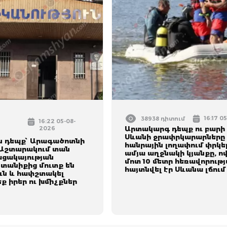
16:17 0
38938 դիտում
16:22 05-08-
2026
Արտակարգ դեպք ու բարի լ
Սևանի ջրափրկարարները 
ն դեպք՝ Արագածոտնի
հանրային լողափում փրկել
 Աշտարակում տան
ամյա աղջնակի կյանքը, ո
ացակայության
մոտ 10 մետր հեռավորութ
տանիքից մուտք են
հայտնվել էր Սևանա լճում
ուն և հափշտակել
 իրեր ու խմիչքներ