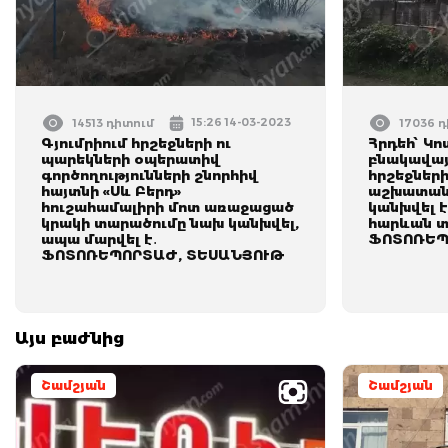
15:26 14-03-2023
14513 դիտում
17036 
Գյումրիում հրշեջների ու
Հրդեհ՝ Կո
պարեկների օպերատիվ
բնակավայ
գործողությունների շնորհիվ
հրշեջներ
հայտնի «Սև Բերդ»
աշխատանք
հուշահամալիրի մոտ առաջացած
կանխվել 
կրակի տարածումը նախ կանխվել,
հարևան տն
ապա մարվել է․
ՖՈՏՈՌԵՊ
ՖՈՏՈՌԵՊՈՐՏԱԺ, ՏԵՍԱՆՅՈՒԹ
Այս բաժնից
Շամշյան
Շամշյան