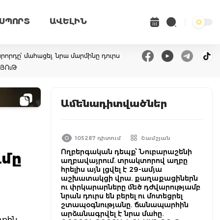
ՍՊՈՐՏ
ԱՎԵԼԻՆ
վարորդը՝ մահացել. նրա մարմինը դուրս
ՆՅՈւԹ
Ամենադիտվածներ
105287 դիտում
Շամշյան
Ողբերգական դեպք՝ Նուբարաշենի
ւմը
աղբավայրում. տրակտորով աղբը
հրելիս այն լցվել է 29-ամյա
աշխատակցի վրա. քաղաքացիներն
ու փրկարարները մեծ դժվարությամբ
նրան դուրս են բերել ու մոտեցրել
շտապօգնությանը. ճանապարհին
արձանագրվել է նրա մահը.
րքին