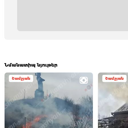
Նմանատիպ նյութեր
Շամշյան
Շամշյան