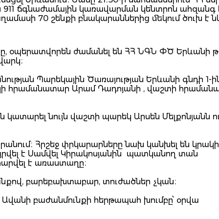
 911 ճգնաժամային կառավարման կենտրոն ահզանգ 
աղամասի 70 շենքի բնակարաններից մեկում ծուխ է 
ը, օպերատվորեն ժամանել են ՀՀ ՆԳՆ ՓԾ Երևանի թի
վարկ։
ության Պարեկային Ծառայության Երևանի գնդի 1-ի
ակի հրամանատար Արամ Դադոյանի , վաշտի հրամա
 կատարել նույն վաշտի պարեկ Արսեն Մելքոնյանն ո
կարանում։ Հրշեջ փրկարարները նախ կանխել են կրակի
Այրվել է Սամվել Կիրակոսյանին պատկանող տան
ահարվել է առաստաղը։
անքով, բարեբախտաբար, տուժածներ չկան։
 Ավանի բաժանմունքի հերթապահ խումբը՝ օրվա