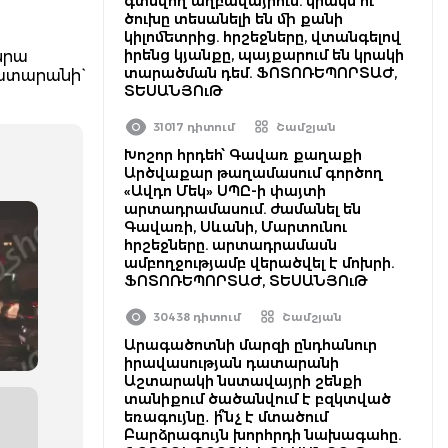
գտնվող աղբավայրում. կրակն ու
ծուխը տեսանելի են մի քանի
կիլոմետրից. հրշեջները, վտանգելով
իրենց կյանքը, պայքարում են կրակի
նրա
տարածման դեմ. ՖՈՏՈՌԵՊՈՐՏԱԺ,
ատարանի`
ՏԵՍԱՆՅՈւԹ
31017 դիտում
Շամշյան
Խոշոր հրդեհ՝ Գավառ քաղաքի
Արծվաքար թաղամասում գործող
«Ավդո Մեկ» ՍՊԸ-ի փայտի
արտադրամասում. ժամանել են
Գավառի, Սևանի, Մարտունու
հրշեջները. արտադրամասն
ամբողջությամբ վերածվել է մոխրի.
ՖՈՏՈՌԵՊՈՐՏԱԺ, ՏԵՍԱՆՅՈւԹ
30438 դիտում
Շամշյան
Արագածոտնի մարզի ընդհանուր
իրավասության դատարանի
Աշտարակի նստավայրի շենքի
տանիքում ծածանվում է բզկտված
եռագույնը․ ի՞նչ է մտածում
Բարձրագույն խորհրդի նախագահը.