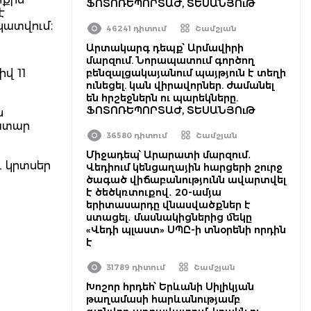
ՖՈՏՈՌԵՊՈՐՏԱԺ, ՏԵՍԱՆՅՈւԹ
է
նկատվում։
46241 դիտում
Շամշյան
Արտակարգ դեպք՝ Արմավիրի
մարզում. Նորապատում գործող
վ 11
բենզալցակայանում պայթյուն է տեղի
ունեցել. կան վիրավորներ. ժամանել
են հրշեջներն ու պարեկները.
ՖՈՏՈՌԵՊՈՐՏԱԺ, ՏԵՍԱՆՅՈւԹ
ն
նատար
36580 դիտում
Շամշյան
Միջադեպ՝ Արարատի մարզում․
ւ կրտսեր
Վեդիում կենցաղային հարցերի շուրջ
ծագած վիճաբանությունն ավարտվել
է ծեծկռտուքով․ 20-ամյա
երիտասարդը վնասվածքներ է
ստացել․ մասնակիցներից մեկը
«Վեդի պլաստ» ՍՊԸ-ի տնօրենի որդին
է
31789 դիտում
Շամշյան
Խոշոր հրդեհ՝ Երևանի Սիլիկյան
թաղամասի հարևանությամբ