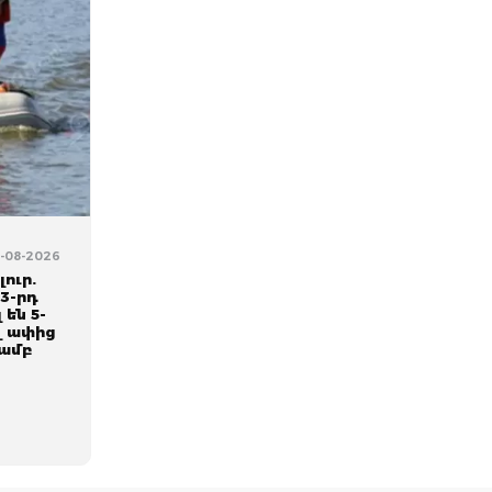
5-08-2026
ուր.
3-րդ
 են 5-
վ ափից
յամբ