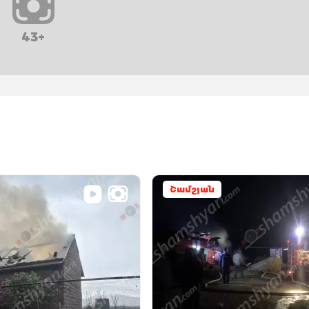
43+
Շամշյան