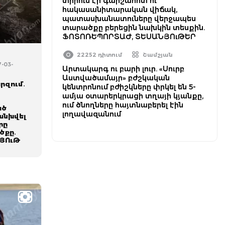
տիրում էր գարշահոտ ու
հակասանիտարական վիճակ,
պատասխանատուները վերջապես
տարածքը բերեցին նախկին տեսքին.
ՖՈՏՈՌԵՊՈՐՏԱԺ, ՏԵՍԱՆՅՈւԹԵՐ
22252 դիտում
Շամշյան
7-03-
Արտակարգ ու բարի լուր. «Սուրբ
Աստվածամայր» բժշկական
րզում․
կենտրոնում բժիշկները փրկել են 5-
ամյա օտարերկրացի տղայի կյանքը,
ում ծնողները հայտնաբերել էին
ած
լողավազանում
անխվել
րը
ծքը․
ՅՈւԹ