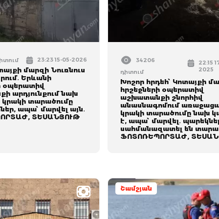
23:23 15-05-2026
դիտում
34206
22:15 1
տայքի մարզի Նուռնուս
2025
դիտում
րում․ Երևանի
Խոշոր հրդեհ՝ Կոտայքի մա
ի օպերատիվ
հրշեջների օպերատիվ
ի արդյունքում նախ
աշխատանքի շնորհիվ
է կրակի տարածումը
անասնագոմում առաջաց
եր, ապա՝ մարվել այն․
կրակի տարածումը նախ կ
ՈՐՏԱԺ, ՏԵՍԱՆՅՈՒԹ
է, ապա՝ մարվել․ պարեկնե
սահմանազատել են տարա
ՖՈՏՈՌԵՊՈՐՏԱԺ, ՏԵՍԱՆ
Շամշյան