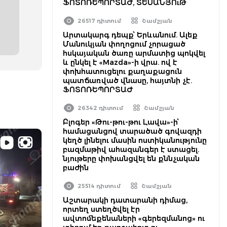
ՖՈՏՈՌԵՊՈՐՏԱԺ, ՏԵՍԱՆՅՈւԹ
26517 դիտում
Շամշյան
Արտակարգ դեպք՝ Երևանում. Ալեք
Մանուկյան փողոցում չորացած
հսկայական ծառը արմատից պոկվել
և ընկել է «Mazda»-ի վրա. ով է
փոխհատուցելու քաղաքացուն
պատճառված վնասը, հայտնի չէ.
ՖՈՏՈՌԵՊՈՐՏԱԺ
26342 դիտում
Շամշյան
Բլոգեր «Թու-թու-թու Լավա»-ի՝
համացանցով տարածած գովազդի
կեղծ լինելու մասին ոստիկանությունը
բազմաթիվ ահազանգեր է ստացել.
նյութերը փոխանցվել են քննչական
բաժին
25514 դիտում
Շամշյան
Աշտարակի դատարանի դիմաց,
որտեղ ստեղծվել էր
ավտոմեքենաների «գերեզմանոց» ու