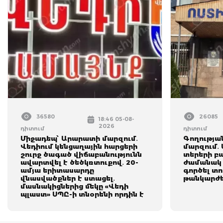
36580
26085
18:46 05-08-
2026
դիտում
դիտում
Միջադեպ՝ Արարատի մարզում․
Գողությա
Վեդիում կենցաղային հարցերի
մարզում․
շուրջ ծագած վիճաբանությունն
տերերի բ
ավարտվել է ծեծկռտուքով․ 20-
ժամանակ 
ամյա երիտասարդը
գործել տ
վնասվածքներ է ստացել․
թանկարժեք
մասնակիցներից մեկը «Վեդի
պլաստ» ՍՊԸ-ի տնօրենի որդին է