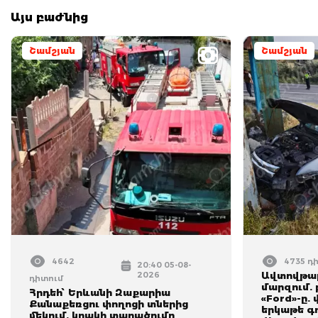
Այս բաժնից
Շամշյան
Շամշյան
4642
4735 դ
20:40 05-08-
2026
Ավտովթար
դիտում
մարզում. 
Հրդեհ՝ Երևանի Զաքարիա
«Ford»-ը.
Քանաքեռցու փողոցի տներից
երկաթե գո
մեկում. կրակի տարածումը