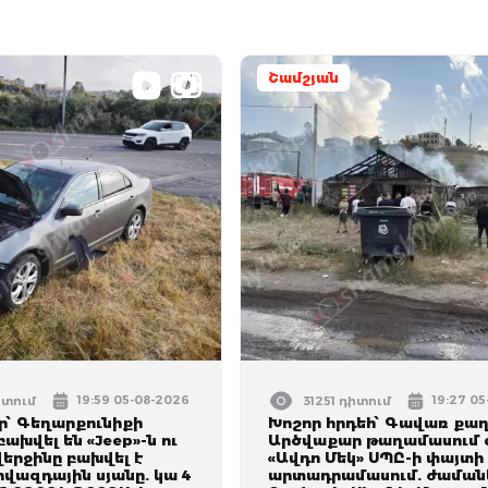
Շամշյան
19:59 05-08-2026
19:27 0
իտում
31251 դիտում
՝ Գեղարքունիքի
Խոշոր հրդեհ՝ Գավառ քա
բախվել են «Jeep»-ն ու
Արծվաքար թաղամասում 
 վերջինը բախվել է
«Ավդո Մեկ» ՍՊԸ-ի փայտի
վազդային սյանը. կա 4
արտադրամասում. ժամանե