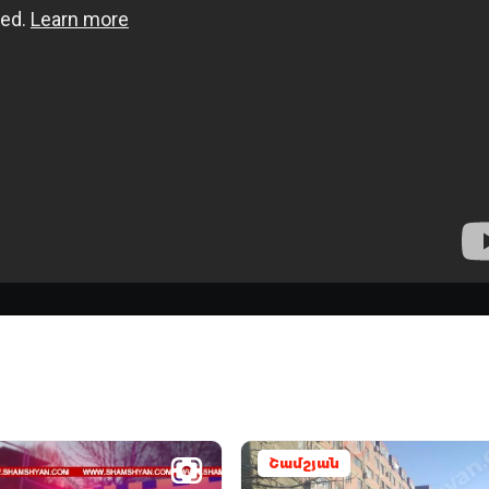
Շամշյան