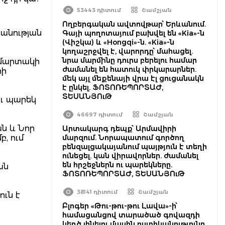
53443 դիտում
Շամշյան
Ողբերգական ավտովթար՝ Երևանում.
կանության
Գայի պողոտայում բախվել են «Kia»-ն
(Վիշկա) և «Hongqi»-ն. «Kia»-ն
կողաշրջվել է, վարորդը՝ մահացել.
նրա մարմինը դուրս բերելու համար
ւմարտակի
ժամանել են հատուկ փրկարարներ.
րի
մեկ այլ մեքենայի վրա էլ ցուցանակն
է ընկել. ՖՈՏՈՌԵՊՈՐՏԱԺ,
ՏԵՍԱՆՅՈւԹ
ու պարեկ
46697 դիտում
Շամշյան
ն և Նոր
Արտակարգ դեպք՝ Արմավիրի
, ում
մարզում. Նորապատում գործող
բենզալցակայանում պայթյուն է տեղի
ունեցել. կան վիրավորներ. ժամանել
են հրշեջներն ու պարեկները.
ան
ՖՈՏՈՌԵՊՈՐՏԱԺ, ՏԵՍԱՆՅՈւԹ
38141 դիտում
Շամշյան
ուն է
Բլոգեր «Թու-թու-թու Լավա»-ի՝
համացանցով տարածած գովազդի
կեղծ լինելու մասին ոստիկանությունը