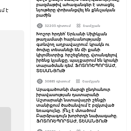
բազմաթիվ ահազանգեր է ստացել.
նյութերը փոխանցվել են քննչական
մ է
բաժին
32203 դիտում
Շամշյան
Խոշոր հրդեհ՝ Երևանի Սիլիկյան
թաղամասի հարևանությամբ
գտնվող աղբավայրում. կրակն ու
ծուխը տեսանելի են մի քանի
կիլոմետրից. հրշեջները, վտանգելով
իրենց կյանքը, պայքարում են կրակի
տարածման դեմ. ՖՈՏՈՌԵՊՈՐՏԱԺ,
ՏԵՍԱՆՅՈւԹ
30885 դիտում
Շամշյան
Արագածոտնի մարզի ընդհանուր
իրավասության դատարանի
Աշտարակի նստավայրի շենքի
տանիքում ծածանվում է բզկտված
եռագույնը․ ի՞նչ է մտածում
Բարձրագույն խորհրդի նախագահը.
ՖՈՏՈՌԵՊՈՐՏԱԺ, ՏԵՍԱՆՅՈւԹ