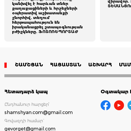
վիրավոր.
կանխվել է հարևան տներ
ՏԵՍԱՆՅՈ
քաղաքացիների և հրշեջների
օպերատիվ աշխատանքի
շնորհիվ. տեղում
հերթապահություն են
իրականացրել շտապօգնության
բժիշկները. ՖՈՏՈՌԵՊՈՐՏԱԺ
ՇԱՄՇՅԱՆ
ՀԱՅԱՍՏԱՆ
ԱՇԽԱՐՀ
ՄԱՄ
Հետադարձ կապ
Օգտակար հ
Ընդհանուր հարցեր՝
shamshyan.com@gmail.com
Գովազդի համար`
gevorget@gmail.com