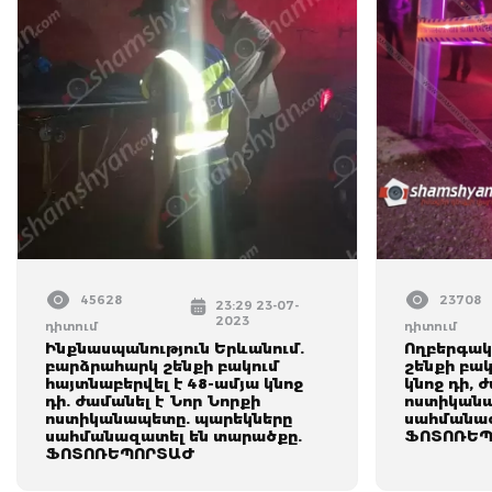
45628
23708
23:29 23-07-
2023
դիտում
դիտում
Ինքնասպանություն Երևանում.
Ողբերգակ
բարձրահարկ շենքի բակում
շենքի բակ
հայտնաբերվել է 48-ամյա կնոջ
կնոջ դի, 
դի. ժամանել է Նոր Նորքի
ոստիկանա
ոստիկանապետը. պարեկները
սահմանազ
սահմանազատել են տարածքը.
ՖՈՏՈՌԵՊ
ՖՈՏՈՌԵՊՈՐՏԱԺ