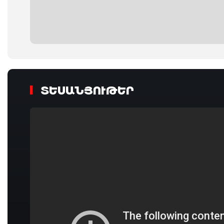
ՏԵՍԱՆՅՈՒԹԵՐ