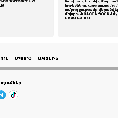
 ՖՈՏՈՌԵՊՈՐՏԱԺ,
Գավառի, Սևանի, Մարտու
ւԹ
հրշեջները. արտադրամաս
ամբողջությամբ վերածվել
մոխրի. ՖՈՏՈՌԵՊՈՐՏԱԺ,
ՏԵՍԱՆՅՈւԹ
ՈՒԼ
ՍՊՈՐՏ
ԱՎԵԼԻՆ
ղումներ