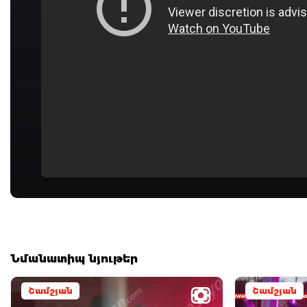
Նմանատիպ նյութեր
Շամշյան
Շամշյան