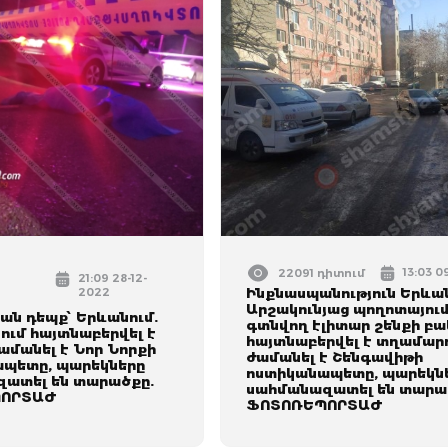
13:03 0
22091 դիտում
21:09 28-12-
2022
Ինքնասպանություն Երևան
Արշակունյաց պողոտայու
ան դեպք՝ Երևանում.
գտնվող էլիտար շենքի բա
ում հայտնաբերվել է
հայտնաբերվել է տղամարդ
ժամանել է Նոր Նորքի
ժամանել է Շենգավիթի
պետը, պարեկները
ոստիկանապետը, պարեկն
ատել են տարածքը.
սահմանազատել են տարա
ՈՐՏԱԺ
ՖՈՏՈՌԵՊՈՐՏԱԺ