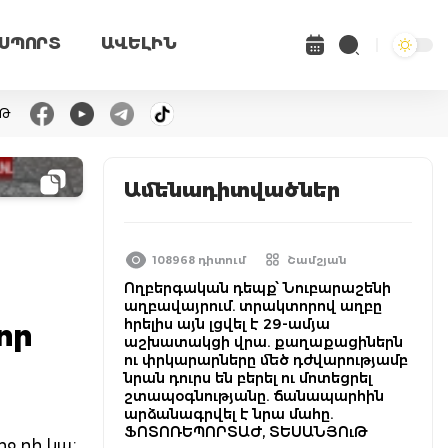
ՍՊՈՐՏ
ԱՎԵԼԻՆ
ւԹ
Ամենադիտվածներ
108968 դիտում
Շամշյան
Ողբերգական դեպք՝ Նուբարաշենի
աղբավայրում. տրակտորով աղբը
հրելիս այն լցվել է 29-ամյա
որ
աշխատակցի վրա. քաղաքացիներն
ու փրկարարները մեծ դժվարությամբ
նրան դուրս են բերել ու մոտեցրել
շտապօգնությանը. ճանապարհին
արձանագրվել է նրա մահը.
ՖՈՏՈՌԵՊՈՐՏԱԺ, ՏԵՍԱՆՅՈւԹ
ջ դի կա։