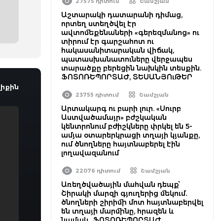
27575 դիտում
Շամշյան
Աշտարակի դատարանի դիմաց,
որտեղ ստեղծվել էր
ավտոմեքենաների «գերեզմանոց» ու
տիրում էր գարշահոտ ու
հակասանիտարական վիճակ,
պատասխանատուները վերջապես
տարածքը բերեցին նախկին տեսքին.
ՖՈՏՈՌԵՊՈՐՏԱԺ, ՏԵՍԱՆՅՈւԹԵՐ
իքին
23755 դիտում
Շամշյան
Արտակարգ ու բարի լուր. «Սուրբ
Աստվածամայր» բժշկական
կենտրոնում բժիշկները փրկել են 5-
ամյա օտարերկրացի տղայի կյանքը,
ում ծնողները հայտնաբերել էին
լողավազանում
22076 դիտում
Շամշյան
Առեղծվածային մահվան դեպք՝
Շիրակի մարզի գյուղերից մեկում․
ծնողների շիրիմի մոտ հայտնաբերվել
են տղայի մարմինը, հրազեն և
նամակ․ ՖՈՏՈՌԵՊՈՐՏԱԺ