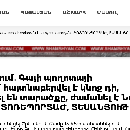
ՅԱՆ
ՀԱՅԱՍՏԱՆ
ԱՇԽԱՐՀ
ՄԱՄՈՒԼ
ն «Jeep Cherokee»-ն և «Toyota Camry»-ն․ ՖՈՏՈՌԵՊՈՐՏԱԺ, ՏԵՍԱՆՅՈ
ւմ. Գայի պողոտայի
հայտնաբերվել է կնոջ դի,
 են տարածքը, ժամանել է Ն
ՈՏՈՌԵՊՈՐՏԱԺ, ՏԵՍԱՆՅՈՒԹ
 ունեցել Երևանում։ Ժամը 13։45-ի սահմաններում
վել, որ Գայի պողոտայի շենքերից մեկի բակում կնո