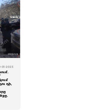
9-01-2023
ում.
մ
կում
ու դի,
երը
ծքը.