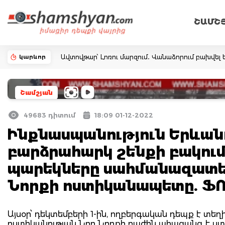
ՇԱՄՇ
կարևոր
Ավտովթար՝ Լոռու մարզում․ Վանաձորում բախվել ե
Շամշյան
49683 դիտում
18:09 01-12-2022
Ինքնասպանություն Երևանո
բարձրահարկ շենքի բակում 
պարեկները սահմանազատել
Նորքի ոստիկանապետը. Ֆ
Այսօր՝ դեկտեմբերի 1-ին, ողբերգական դեպք է տեղի
ոստիկանության Նոր Նորքի բաժին ահազանգ է ստաց