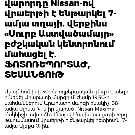
վարորդը Nissan-ով
վրաերթի է ենթարկել 7-
ամյա տղայի. վերջինս
«Սուրբ Աստվածամայր»
բժշկական կենտրոնում
մահացել է.
ՖՈՏՈՌԵՊՈՐՏԱԺ,
ՏԵՍԱՆՅՈՒԹ
Այսօր՝ հունիսի 30-ին, ողբերգական դեպք է տեղի
ունեցել Արարատի մարզում: Ժամը 19:30-ի
սահմաններում Արարատի մարզի բնակիչ, 38-
ամյա Ալիսա Խ.-ն իր վարած Nissan Maxima
մակնիշի ավտոմեքենայով Մասիս քաղաքի 3-րդ
թաղամասում վրաերթի է ենթարկել հետիոտն, 7-
ամյա Ալեքս Չ.-ին: