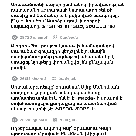
Արագածոտնի մարզի ընդհանուր իրավասության
դատարանի Աշտարակի նստավայրի շենքի
տանիքում ծածանվում է բզկտված եռագույնը․
ի՞նչ է մտածում Բարձրագույն խորհրդի
նախագահը. ՖՈՏՈՌԵՊՈՐՏԱԺ, ՏԵՍԱՆՅՈւԹ
29720 դիտում
Շամշյան
Բլոգեր «Թու-թու-թու Լավա»-ի՝ համացանցով
տարածած գովազդի կեղծ լինելու մասին
ոստիկանությունը բազմաթիվ ահազանգեր է
ստացել. նյութերը փոխանցվել են քննչական
բաժին
26613 դիտում
Շամշյան
Արտակարգ դեպք՝ Երևանում. Ալեք Մանուկյան
փողոցում չորացած հսկայական ծառը
արմատից պոկվել և ընկել է «Mazda»-ի վրա. ով է
փոխհատուցելու քաղաքացուն պատճառված
վնասը, հայտնի չէ. ՖՈՏՈՌԵՊՈՐՏԱԺ
26396 դիտում
Շամշյան
Ողբերգական ավտովթար՝ Երևանում. Գայի
պողոտայում բախվել են «Kia»-ն (Վիշկա) և