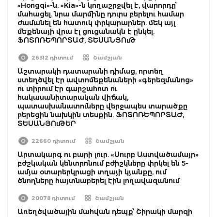
«Hongqi»-ն. «Kia»-ն կողաշրջվել է, վարորդը՝
մահացել. նրա մարմինը դուրս բերելու համար
ժամանել են հատուկ փրկարարներ. մեկ այլ
մեքենայի վրա էլ ցուցանակն է ընկել.
ՖՈՏՈՌԵՊՈՐՏԱԺ, ՏԵՍԱՆՅՈւԹ
26312 դիտում
Շամշյան
Աշտարակի դատարանի դիմաց, որտեղ
ստեղծվել էր ավտոմեքենաների «գերեզմանոց»
ու տիրում էր գարշահոտ ու
հակասանիտարական վիճակ,
պատասխանատուները վերջապես տարածքը
բերեցին նախկին տեսքին. ՖՈՏՈՌԵՊՈՐՏԱԺ,
ՏԵՍԱՆՅՈւԹԵՐ
22660 դիտում
Շամշյան
Արտակարգ ու բարի լուր. «Սուրբ Աստվածամայր»
բժշկական կենտրոնում բժիշկները փրկել են 5-
ամյա օտարերկրացի տղայի կյանքը, ում
ծնողները հայտնաբերել էին լողավազանում
20078 դիտում
Շամշյան
Առեղծվածային մահվան դեպք՝ Շիրակի մարզի