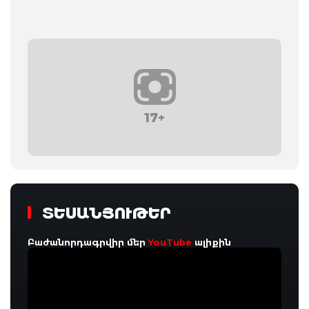
17+
ՏԵՍԱՆՅՈՒԹԵՐ
Բաժանորդագրվիր մեր
YouTube
ալիքին