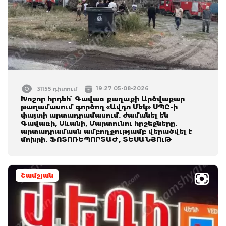
19:27 05-08-2026
31155 դիտում
Խոշոր հրդեհ՝ Գավառ քաղաքի Արծվաքար
թաղամասում գործող «Ավդո Մեկ» ՍՊԸ-ի
փայտի արտադրամասում. ժամանել են
Գավառի, Սևանի, Մարտունու հրշեջները.
արտադրամասն ամբողջությամբ վերածվել է
մոխրի. ՖՈՏՈՌԵՊՈՐՏԱԺ, ՏԵՍԱՆՅՈւԹ
Շամշյան