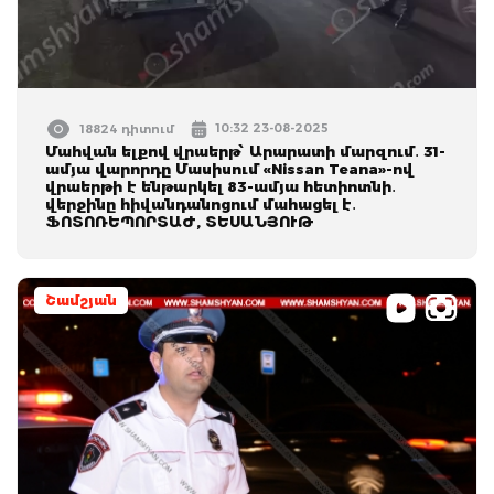
10:32 23-08-2025
18824 դիտում
Մահվան ելքով վրաերթ՝ Արարատի մարզում․ 31-
ամյա վարորդը Մասիսում «Nissan Teana»-ով
վրաերթի է ենթարկել 83-ամյա հետիոտնի․
վերջինը հիվանդանոցում մահացել է․
ՖՈՏՈՌԵՊՈՐՏԱԺ, ՏԵՍԱՆՅՈՒԹ
Շամշյան