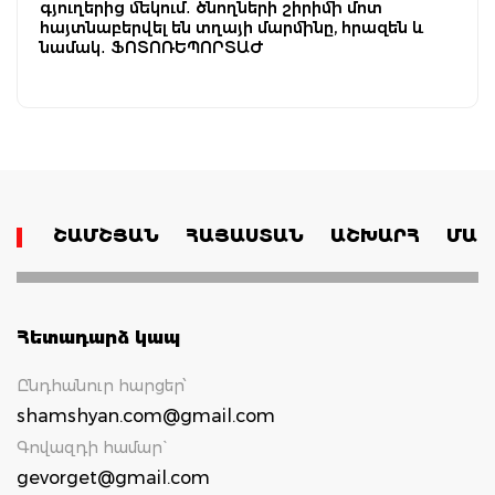
գյուղերից մեկում․ ծնողների շիրիմի մոտ
հայտնաբերվել են տղայի մարմինը, հրազեն և
նամակ․ ՖՈՏՈՌԵՊՈՐՏԱԺ
ՇԱՄՇՅԱՆ
ՀԱՅԱՍՏԱՆ
ԱՇԽԱՐՀ
ՄԱՄ
Հետադարձ կապ
Ընդհանուր հարցեր՝
shamshyan.com@gmail.com
Գովազդի համար`
gevorget@gmail.com