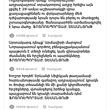
Ողբերգական դեպք՝ Նուբարաշենի
աղբավայրում. տրակտորով աղբը հրելիս այն
լցվել է 29-ամյա աշխատակցի վրա.
քաղաքացիներն ու փրկարարները մեծ
դժվարությամբ նրան դուրս են բերել ու մոտեցրել
շտապօգնությանը. ճանապարհին արձանագրվել
է նրա մահը. ՖՈՏՈՌԵՊՈՐՏԱԺ, ՏԵՍԱՆՅՈւԹ
46388 դիտում
Շամշյան
Արտակարգ դեպք՝ Արմավիրի մարզում.
Նորապատում գործող բենզալցակայանում
պայթյուն է տեղի ունեցել. կան վիրավորներ.
ժամանել են հրշեջներն ու պարեկները.
ՖՈՏՈՌԵՊՈՐՏԱԺ, ՏԵՍԱՆՅՈւԹ
31948 դիտում
Շամշյան
Խոշոր հրդեհ՝ Երևանի Սիլիկյան թաղամասի
հարևանությամբ գտնվող աղբավայրում. կրակն
ու ծուխը տեսանելի են մի քանի կիլոմետրից.
հրշեջները, վտանգելով իրենց կյանքը,
պայքարում են կրակի տարածման դեմ.
ՖՈՏՈՌԵՊՈՐՏԱԺ, ՏԵՍԱՆՅՈւԹ
30609 դիտում
Շամշյան