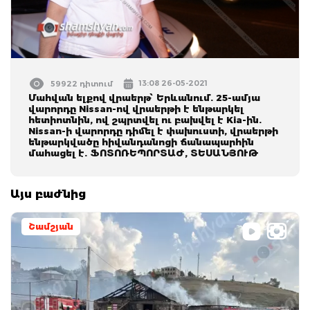
13:08 26-05-2021
59922 դիտում
Մահվան ելքով վրաերթ՝ Երևանում. 25-ամյա
վարորդը Nissan-ով վրաերթի է ենթարկել
հետիոտնին, ով շպրտվել ու բախվել է Kia-ին.
Nissan-ի վարորդը դիմել է փախուստի, վրաերթի
ենթարկվածը հիվանդանոցի ճանապարհին
մահացել է. ՖՈՏՈՌԵՊՈՐՏԱԺ, ՏԵՍԱՆՅՈՒԹ
Այս բաժնից
Շամշյան