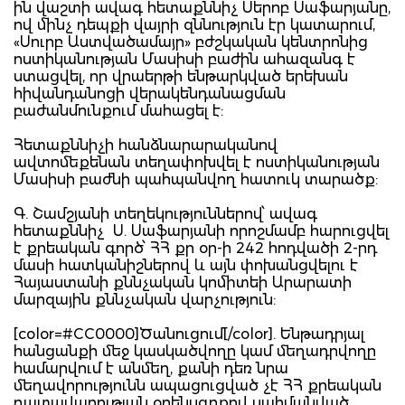
ին վաշտի ավագ հետաքննիչ Սերոբ Սաֆարյանը,
ով մինչ դեպքի վայրի զննություն էր կատարում,
«Սուրբ Աստվածամայր» բժշկական կենտրոնից
ոստիկանության Մասիսի բաժին ահազանգ է
ստացվել, որ վրաերթի ենթարկված երեխան
հիվանդանոցի վերակենդանացման
բաժանմունքում մահացել է:
Հետաքննիչի հանձնարարականով
ավտոմեքենան տեղափոխվել է ոստիկանության
Մասիսի բաժնի պահպանվող հատուկ տարածք:
Գ. Շամշյանի տեղեկություններով՝ ավագ
հետաքննիչ Ս. Սաֆարյանի որոշմամբ հարուցվել
է քրեական գործ՝ ՀՀ քր օր-ի 242 հոդվածի 2-րդ
մասի հատկանիշներով և այն փոխանցվելու է
Հայաստանի քննչական կոմիտեի Արարատի
մարզային քննչական վարչություն:
[color=#CC0000]Ծանուցում[/color]. Ենթադրյալ
հանցանքի մեջ կասկածվողը կամ մեղադրվողը
համարվում է անմեղ, քանի դեռ նրա
մեղավորությունն ապացուցված չէ ՀՀ քրեական
դատավարության օրենսգրքով սահմանված