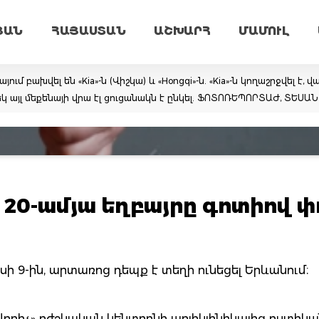
ՅԱՆ
ՀԱՅԱՍՏԱՆ
ԱՇԽԱՐՀ
ՄԱՄՈՒԼ
 բախվել են «Kia»-ն (Վիշկա) և «Hongqi»-ն. «Kia»-ն կողաշրջվել է, 
կ այլ մեքենայի վրա էլ ցուցանակն է ընկել. ՖՈՏՈՌԵՊՈՐՏԱԺ, ՏԵՍԱ
 20-ամյա եղբայրը գոտիով փ
նիսի 9-ին, արտառոց դեպք է տեղի ունեցել Երևանում։
ավորիչ» բժշկական կենտրոնի պոլիկլինիկայից ոստիկա