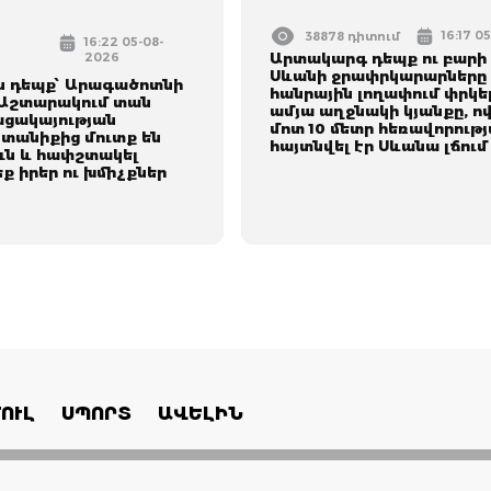
16:17 0
38878 դիտում
16:22 05-08-
2026
Արտակարգ դեպք ու բարի լ
Սևանի ջրափրկարարները 
ն դեպք՝ Արագածոտնի
հանրային լողափում փրկել
 Աշտարակում տան
ամյա աղջնակի կյանքը, ո
ացակայության
մոտ 10 մետր հեռավորութ
տանիքից մուտք են
հայտնվել էր Սևանա լճում
ուն և հափշտակել
 իրեր ու խմիչքներ
ՈՒԼ
ՍՊՈՐՏ
ԱՎԵԼԻՆ