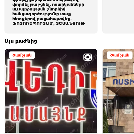
փորձել թաքցնել. ոստիկանների
աչալրջության շնորհիվ
հանցագործությունը տաք
հետքերով բացահայտվեց.
ՖՈՏՈՌԵՊՈՐՏԱԺ, ՏԵՍԱՆՅՈՒԹ
Այս բաժնից
Շամշյան
Շամշյան