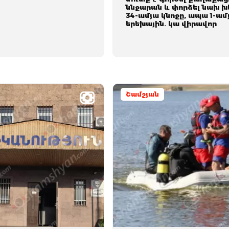
ննջարան և փորձել նախ խ
34-ամյա կնոջը, ապա 1-ամ
երեխային․ կա վիրավոր
Շամշյան