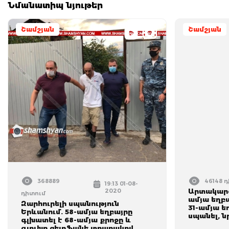
Նմանատիպ նյութեր
Շամշյան
Շամշյան
368889
46148 
19:13 01-08-
2020
Արտակարգ
դիտում
ամյա եղբա
Զարհուրելի սպանություն
31-ամյա ե
Երևանում. 58-ամյա եղբայրը
սպանել, ն
գլխատել է 68-ամյա քրոջը և
գլուխը ցելոֆանե տոպրակով