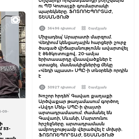
Եղվարդի հիվանդանոցի բժիշկներն
ու ՊԾ Կոտայքի գումարտակի
պարեկները. ՖՈՏՈՌԵՊՈՐՏԱԺ,
ՏԵՍԱՆՅՈւԹ
36496 դիտում
Շամշյան
Միջադեպ՝ Արարատի մարզում․
Վեդիում կենցաղային հարցերի շուրջ
ծագած վիճաբանությունն ավարտվել
է ծեծկռտուքով․ 20-ամյա
երիտասարդը վնասվածքներ է
ստացել․ մասնակիցներից մեկը
«Վեդի պլաստ» ՍՊԸ-ի տնօրենի որդին
է
30927 դիտում
Շամշյան
Խոշոր հրդեհ՝ Գավառ քաղաքի
Արծվաքար թաղամասում գործող
«Ավդո Մեկ» ՍՊԸ-ի փայտի
3-09-
արտադրամասում. ժամանել են
Գավառի, Սևանի, Մարտունու
ի
հրշեջները. արտադրամասն
մ 53-
ամբողջությամբ վերածվել է մոխրի.
ի
ՖՈՏՈՌԵՊՈՐՏԱԺ, ՏԵՍԱՆՅՈւԹ
ու տան