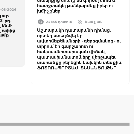
տանիքից մուտք են գործել տուն և
հափշտակել թանկարժեք իրեր ու
5-08-2026
խմիչքներ
ուր.
3-րդ
24845 դիտում
Շամշյան
 են 5-
Աշտարակի դատարանի դիմաց,
վ ափից
յամբ
որտեղ ստեղծվել էր
ավտոմեքենաների «գերեզմանոց» ու
տիրում էր գարշահոտ ու
հակասանիտարական վիճակ,
պատասխանատուները վերջապես
տարածքը բերեցին նախկին տեսքին.
ՖՈՏՈՌԵՊՈՐՏԱԺ, ՏԵՍԱՆՅՈւԹԵՐ