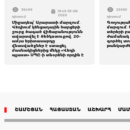
36499
25995
18:46 05-08-
2026
դիտում
դիտում
Միջադեպ՝ Արարատի մարզում․
Գողությա
Վեդիում կենցաղային հարցերի
մարզում․
շուրջ ծագած վիճաբանությունն
տերերի բ
ավարտվել է ծեծկռտուքով․ 20-
ժամանակ 
ամյա երիտասարդը
գործել տ
վնասվածքներ է ստացել․
թանկարժեք
մասնակիցներից մեկը «Վեդի
պլաստ» ՍՊԸ-ի տնօրենի որդին է
ՇԱՄՇՅԱՆ
ՀԱՅԱՍՏԱՆ
ԱՇԽԱՐՀ
ՄԱՄ