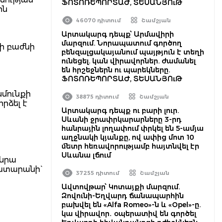
ՖՈՏՈՌԵՊՈՐՏԱԺ, ՏԵՍԱՆՅՈւԹ
ին
46070 դիտում
Շամշյան
Արտակարգ դեպք՝ Արմավիրի
մարզում. Նորապատում գործող
քի բաժնի
բենզալցակայանում պայթյուն է տեղի
ունեցել. կան վիրավորներ. ժամանել
են հրշեջներն ու պարեկները.
ՖՈՏՈՌԵՊՈՐՏԱԺ, ՏԵՍԱՆՅՈւԹ
նմունքի
38875 դիտում
Շամշյան
րձել է
Արտակարգ դեպք ու բարի լուր.
Սևանի ջրափրկարարները 3-րդ
հանրային լողափում փրկել են 5-ամյա
աղջնակի կյանքը, ով ափից մոտ 10
մետր հեռավորությամբ հայտնվել էր
Սևանա լճում
 նրա
ատարանի`
37255 դիտում
Շամշյան
Ավտովթար՝ Կոտայքի մարզում.
Զովունի-Եղվարդ ճանապարհին
բախվել են «Alfa Romeo»-ն և «Opel»-ը.
կա վիրավոր․ օպերատիվ են գործել