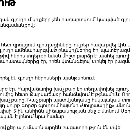
ՈՒԹ
ակ գյուղում կրքերը չեն հադարտվում՝ կապված գյո
հանգամանքով։
հետ զրույցում գյուղացիները, ովքեր հավաքվել էին Ա
ը գյուղի ամենահարգված բնակիչներից էր, պատերազմ
իվ հերոս տղերքի նման միշտ բարձր է պահել գյուղ
հատակներից էր, իրեն վտանգելով՝ փրկել էր բազ
որել են գյուղի հերոսների պանթեոնում։
րժ էր, Քարվաճառից խաչքար էր տեղափոխել գյուղ,
ւմից հետո Քարվաճառը հանձնվում է թշնամուն։ Որոշ
ր խաչքարը։ Խաչքարի պատվանդանը հսկայական տո
դ սուրբ գործը գյուղում հայտնի «Կույրաաղիք» անու
յիսի 5-ին անհիմն վիճաբանության մեջ է մտնում Ա
կան է լինում նրա համար։
ովքեր այդ մասին արդեն բացատրություն են տվել