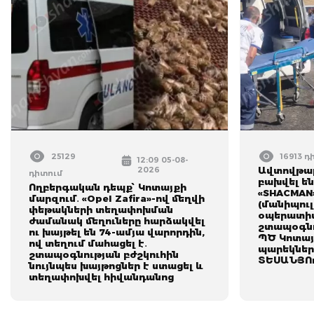
25129
16913 դ
12:09 05-08-
2026
Ավտովթար
դիտում
բախվել են
Ողբերգական դեպք՝ Կոտայքի
«SHACMAN
մարզում․ «Opel Zafira»-ով մեղվի
(մանիպուլ
փեթակների տեղափոխման
օպերատիվ
ժամանակ մեղուները հարձակվել
շտապօգնո
ու խայթել են 74-ամյա վարորդին,
ՊԾ Կոտայ
ով տեղում մահացել է․
պարեկներ
շտապօգնության բժշկուհին
ՏԵՍԱՆՅՈ
նույնպես խայթոցներ է ստացել և
տեղափոխվել հիվանդանոց