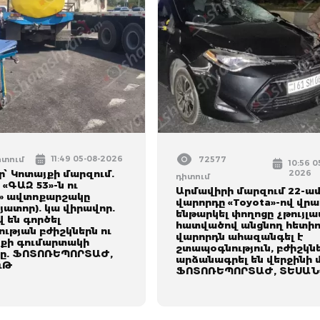
11:49 05-08-2026
իտում
72577
10:56 0
՝ Կոտայքի մարզում.
2026
դիտում
 «ԳԱԶ 53»-ն ու
Արմավիրի մարզում 22-ա
» ավտոքարշակը
վարորդը «Toyota»-ով վրա
յատոր). կա վիրավոր.
ենթարկել փողոցը չթույլա
 են գործել
հատվածով անցնող հետիո
ւթյան բժիշկներն ու
վարորդն ահազանգել է
քի գումարտակի
շտապօգնություն, բժիշկն
ը. ՖՈՏՈՌԵՊՈՐՏԱԺ,
արձանագրել են վերջինի 
ւԹ
ՖՈՏՈՌԵՊՈՐՏԱԺ, ՏԵՍԱՆ