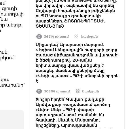
բախվել են «Alfa Romeo»-ն և «Opel»-ը.
ւմ.
կա վիրավոր․ օպերատիվ են գործել
 գյուղի
Եղվարդի հիվանդանոցի բժիշկներն
րոս տղայի
ու ՊԾ Կոտայքի գումարտակի
 նա
պարեկները. ՖՈՏՈՌԵՊՈՐՏԱԺ,
դիր պետք
ՏԵՍԱՆՅՈւԹ
ի
36214 դիտում
Շամշյան
Միջադեպ՝ Արարատի մարզում․
Վեդիում կենցաղային հարցերի շուրջ
իսկ
ծագած վիճաբանությունն ավարտվել
րկում։
է ծեծկռտուքով․ 20-ամյա
երիտասարդը վնասվածքներ է
ստացել․ մասնակիցներից մեկը
«Վեդի պլաստ» ՍՊԸ-ի տնօրենի որդին
 նրա
է
ատարանի`
30606 դիտում
Շամշյան
Խոշոր հրդեհ՝ Գավառ քաղաքի
Արծվաքար թաղամասում գործող
«Ավդո Մեկ» ՍՊԸ-ի փայտի
արտադրամասում. ժամանել են
Գավառի, Սևանի, Մարտունու
հրշեջները. արտադրամասն