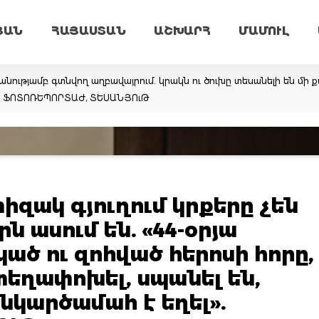
ՅԱՆ
ՀԱՅԱՍՏԱՆ
ԱՇԽԱՐՀ
ՄԱՄՈՒԼ
նությամբ գտնվող աղբավայրում. կրակն ու ծուխը տեսանելի են մի ք
եմ. ՖՈՏՈՌԵՊՈՐՏԱԺ, ՏԵՍԱՆՅՈւԹ
զակ գյուղում կրքերը չեն
ն ասում են. «44-օրյա
ած ու զոհված հերոսի հորը,
եղափոխել, սպանել են,
նկարծամահ է եղել».