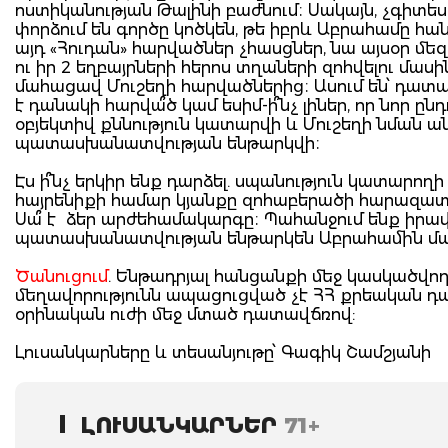
ոստիկանության Թալինի բաժնում։ Սակայն, չգիտես 
փորձում են գործը կոծկեն, թե իբրև Աբրահամը հանկ
այդ «Հուդան» հարվածներ չհասցներ, նա այսօր մե
ու իր 2 եղբայրների հերոս տղաների զոհվելու մասին
մահացավ Մուշեղի հարվածներից։ Ասում են՝ դատա
է դանակի հարվա՞ծ կամ եսիմ-ի՞նչ լիներ, որ նոր ըն
օբյեկտիվ քննություն կատարվի և Մուշեղի նման ա
պատասխանատվության ենթարկվի։
Էս ի՞նչ երկիր ենք դարձել. սպանություն կատարող
հայրենիքի համար կյանքը զոհաբերածի հարազատ
Սա՞ է ձեր արժեհամակարգը։ Պահանջում ենք իրավ
պատասխանատվության ենթարկեն Աբրահամին մահ
Ծանուցում
. Ենթադրյալ հանցանքի մեջ կասկածվո
մեղավորությունն ապացուցված չէ ՀՀ քրեական 
օրինական ուժի մեջ մտած դատավճռով:
Լուսանկարները և տեսանյութը՝ Գագիկ Շամշյանի
ԼՈՒՍԱՆԿԱՐՆԵՐ
71+