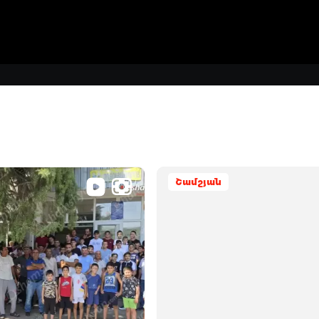
Շամշյան