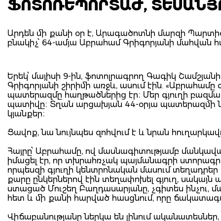
ՖՈՏՈՌԵՊՈՐՏԱԺ, ՏԵՍԱՆՅ
Արդեն մի քանի օր է, Արագածոտնի մարզի Պարտիզ
բնակիչ՝ 64-ամյա Աբրահամ Գրիգորյանի մահվան 
Երեկ՝ մայիսի 9-ին, ֆոտոլրագրող Գագիկ Շամշյանի 
Գրիգորյանի շիրիմի առջև, ասում էին. «Աբրահամ
պատերազմը հաղթածներից էր։ Մեր գյուղի բազմաթ
պատիվը։ Տղան արցախյան 44-օրյա պատերազմի նա
կյանքեր։
Ցավոք, նա նույնպես զոհվում է և նրան հուղարկավ
Հայրը՝ Աբրահամը, ով մասնագիտությամբ մանկավա
իմացել էր, որ տխրահռչակ պայմանագրի ստորագրո
որպեսզի գյուղի կենտրոնական մասում տեղադրե
քարը ընկերներով էին տեղափոխել գյուղ, սակայն այ
ստացած Մուշեղ Բաղդասարյանը, չգիտես ինչու, մա
հետ և մի քանի հարված հասցնում, որը ճակատագա
Վիճաբանությանը ներկա են լինում ականատեսներ, 