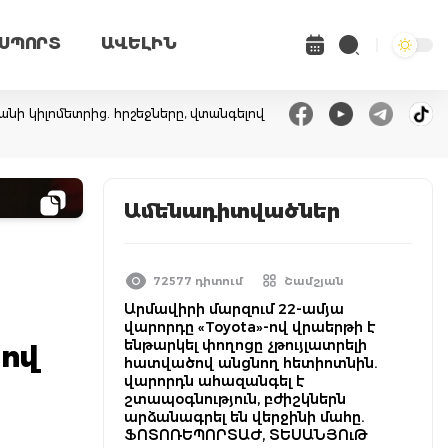
ՍՊՈՐՏ
ԱՎԵԼԻՆ
անի կիլոմետրից. հրշեջները, վտանգելով
Ամենադիտվածներ
72577 դիտում
Շամշյան
Արմավիրի մարզում 22-ամյա
վարորդը «Toyota»-ով վրաերթի է
ենթարկել փողոցը չթույլատրելի
 ով
հատվածով անցնող հետիոտնին.
վարորդն ահազանգել է
շտապօգնություն, բժիշկներն
արձանագրել են վերջինի մահը.
ՖՈՏՈՌԵՊՈՐՏԱԺ, ՏԵՍԱՆՅՈւԹ