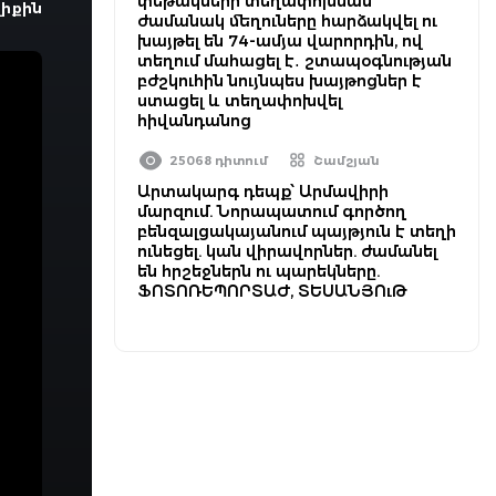
փեթակների տեղափոխման
իքին
ժամանակ մեղուները հարձակվել ու
խայթել են 74-ամյա վարորդին, ով
տեղում մահացել է․ շտապօգնության
բժշկուհին նույնպես խայթոցներ է
ստացել և տեղափոխվել
հիվանդանոց
25068 դիտում
Շամշյան
Արտակարգ դեպք՝ Արմավիրի
մարզում. Նորապատում գործող
բենզալցակայանում պայթյուն է տեղի
ունեցել. կան վիրավորներ. ժամանել
են հրշեջներն ու պարեկները.
ՖՈՏՈՌԵՊՈՐՏԱԺ, ՏԵՍԱՆՅՈւԹ