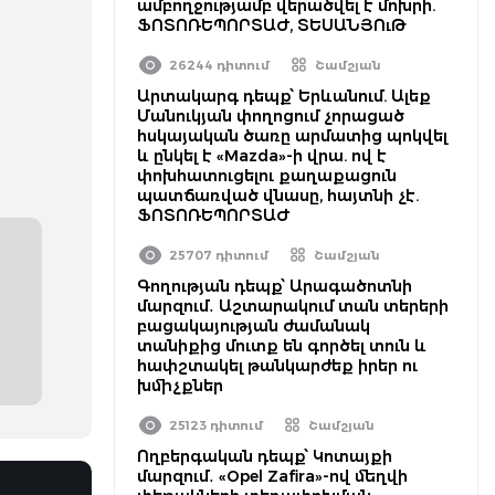
ամբողջությամբ վերածվել է մոխրի.
ՖՈՏՈՌԵՊՈՐՏԱԺ, ՏԵՍԱՆՅՈւԹ
26244 դիտում
Շամշյան
Արտակարգ դեպք՝ Երևանում. Ալեք
Մանուկյան փողոցում չորացած
հսկայական ծառը արմատից պոկվել
և ընկել է «Mazda»-ի վրա. ով է
փոխհատուցելու քաղաքացուն
պատճառված վնասը, հայտնի չէ.
ՖՈՏՈՌԵՊՈՐՏԱԺ
25707 դիտում
Շամշյան
Գողության դեպք՝ Արագածոտնի
մարզում․ Աշտարակում տան տերերի
բացակայության ժամանակ
տանիքից մուտք են գործել տուն և
հափշտակել թանկարժեք իրեր ու
խմիչքներ
25123 դիտում
Շամշյան
Ողբերգական դեպք՝ Կոտայքի
մարզում․ «Opel Zafira»-ով մեղվի