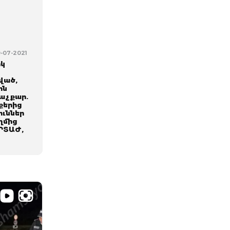
0-07-2021
իկ
ված,
ին
խաչքար.
քերից
ուններ
ղմից
ՐՏԱԺ,