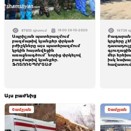
18:00 26-10-2020
87835 դիտում
16739 
Ապրիլյան պատերազմում
Բագարան 
բազմաթիվ կյանքեր փրկած
կրքերը չե
բժիշկները այս պատերազմում
դասադուլը
կրկին հայտնվեցին
գյուղացին
առաջնագծում՝ նորից փրկելով
մեր երեխա
բազմաթիվ կյանքեր.
իսկ նախա
ՖՈՏՈՌԵՊՈՐՏԱԺ
հավատում
Այս բաժնից
Շամշյան
Շամշյան