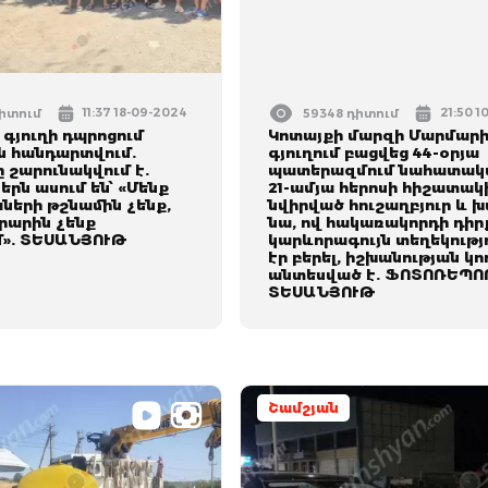
11:37 18-09-2024
21:50 1
դիտում
59348 դիտում
գյուղի դպրոցում
Կոտայքի մարզի Մարմար
ն հանդարտվում.
գյուղում բացվեց 44-օրյա
 շարունակվում է.
պատերազմում նահատակ
երն ասում են՝ «Մենք
21-ամյա հերոսի հիշատակ
ների թշնամին չենք,
նվիրված հուշաղբյուր և 
րարին չենք
նա, ով հակառակորդի դիր
». ՏԵՍԱՆՅՈՒԹ
կարևորագույն տեղեկությ
էր բերել, իշխանության կո
անտեսված է. ՖՈՏՈՌԵՊՈ
ՏԵՍԱՆՅՈՒԹ
Շամշյան