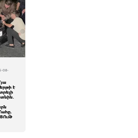
5-08-
մյա
երթի է
տրելի
տնին.
երն
մահը.
ՅՈւԹ