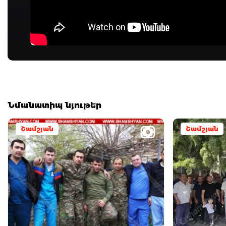
Նմանատիպ նյութեր
Շամշյան
Շամշյան