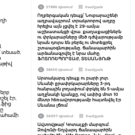
57886 դիտում
Շամշյան
Ողբերգական դեպք՝ Նուբարաշենի
ւղի
աղբավայրում. տրակտորով աղբը
հրելիս այն լցվել է 29-ամյա
աշխատակցի վրա. քաղաքացիներն
ու փրկարարները մեծ դժվարությամբ
նրան դուրս են բերել ու մոտեցրել
.
շտապօգնությանը. ճանապարհին
 տեսած,
արձանագրվել է նրա մահը.
ի
ՖՈՏՈՌԵՊՈՐՏԱԺ, ՏԵՍԱՆՅՈւԹ
մաթիվ
38650 դիտում
Շամշյան
Արտակարգ դեպք ու բարի լուր.
Սևանի ջրափրկարարները 3-րդ
հանրային լողափում փրկել են 5-ամյա
 երբ
աղջնակի կյանքը, ով ափից մոտ 10
ել էր,
մետր հեռավորությամբ հայտնվել էր
ւֆից
Սևանա լճում
նը
բրահամի
36997 դիտում
Շամշյան
Ավտովթար՝ Կոտայքի մարզում.
Զովունի-Եղվարդ ճանապարհին