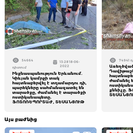
54664
74941 
13:28 18-06-
2022
Առեղծված
դիտում
Դավիթաշե
Ինքնասպանություն Երևանում.
հայտնաբե
Կիևյան կամրջի տակ
ժամանել 
հայտնաբերվել է տղամարդու դի,
ոստիկանա
պարեկները սահմանազատել են
քննիչը. 
տարածքը, ժամանել է տարածքի
ՏԵՍԱՆՅՈ
ոստիկանապետը.
ՖՈՏՈՌԵՊՈՐՏԱԺ, ՏԵՍԱՆՅՈՒԹ
Այս բաժնից