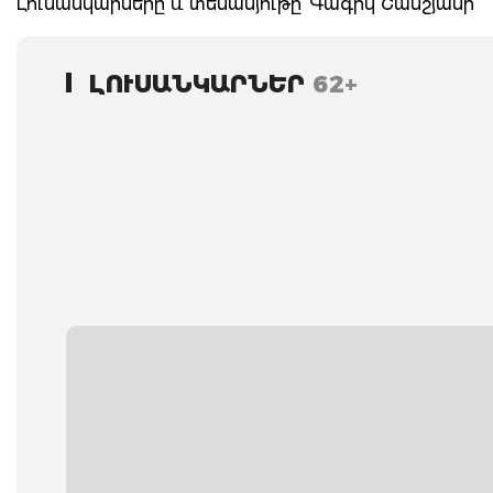
Լուսանկարները և տեսանյութը՝ Գագիկ Շամշյանի
ԼՈՒՍԱՆԿԱՐՆԵՐ
62+