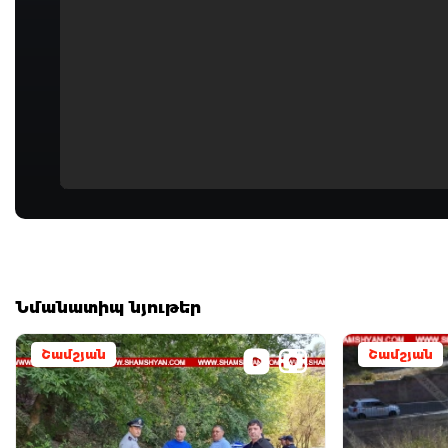
Նմանատիպ նյութեր
Շամշյան
Շամշյան