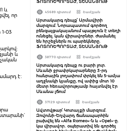
ՖՈՏՈՌԵՊՈՐՏԱԺ, ՏԵՍԱՆՅՈւԹ
1 և
45689 դիտում
Շամշյան
ել, որ
Արտակարգ դեպք՝ Արմավիրի
մարզում. Նորապատում գործող
բենզալցակայանում պայթյուն է տեղի
1-03
ունեցել. կան վիրավորներ. ժամանել
են հրշեջներն ու պարեկները.
ՖՈՏՈՌԵՊՈՐՏԱԺ, ՏԵՍԱՆՅՈւԹ
արկով:
յանի և
38770 դիտում
Շամշյան
րչական
Արտակարգ դեպք ու բարի լուր.
Սևանի ջրափրկարարները 3-րդ
հանրային լողափում փրկել են 5-ամյա
ամարդ է։
աղջնակի կյանքը, ով ափից մոտ 10
մետր հեռավորությամբ հայտնվել էր
Սևանա լճում
37129 դիտում
Շամշյան
նրա
Ավտովթար՝ Կոտայքի մարզում.
ատարանի`
Զովունի-Եղվարդ ճանապարհին
բախվել են «Alfa Romeo»-ն և «Opel»-ը.
կա վիրավոր․ օպերատիվ են գործել