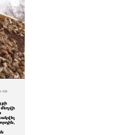
5-08-
յքի
վ մեղվի
ն
ձակվել
որդին,
ին