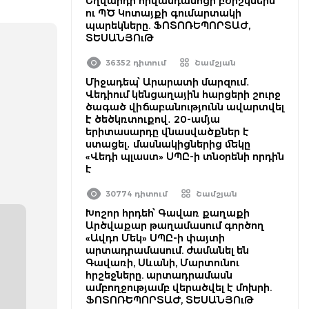
Եղվարդի հիվանդանոցի բժիշկներն
ու ՊԾ Կոտայքի գումարտակի
պարեկները. ՖՈՏՈՌԵՊՈՐՏԱԺ,
ՏԵՍԱՆՅՈւԹ
36352 դիտում
Շամշյան
Միջադեպ՝ Արարատի մարզում․
Վեդիում կենցաղային հարցերի շուրջ
ծագած վիճաբանությունն ավարտվել
է ծեծկռտուքով․ 20-ամյա
երիտասարդը վնասվածքներ է
ստացել․ մասնակիցներից մեկը
«Վեդի պլաստ» ՍՊԸ-ի տնօրենի որդին
է
30774 դիտում
Շամշյան
Խոշոր հրդեհ՝ Գավառ քաղաքի
Արծվաքար թաղամասում գործող
«Ավդո Մեկ» ՍՊԸ-ի փայտի
արտադրամասում. ժամանել են
Գավառի, Սևանի, Մարտունու
հրշեջները. արտադրամասն
ամբողջությամբ վերածվել է մոխրի.
ՖՈՏՈՌԵՊՈՐՏԱԺ, ՏԵՍԱՆՅՈւԹ