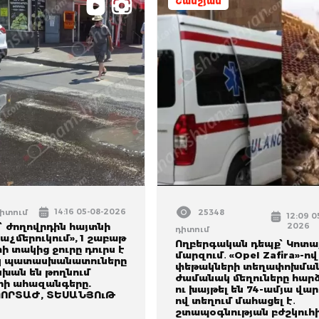
Շամշյան
14:16 05-08-2026
դիտում
25348
12:09 0
՝ ժողովրդին հայտնի
2026
դիտում
խաչմերուկում», 1 շաբաթ
Ողբերգական դեպք՝ Կոտա
ի տակից ջուրը դուրս է
մարզում․ «Opel Zafira»-ո
սկ պատասխանատուները
փեթակների տեղափոխմա
ան են թողնում
ժամանակ մեղուները հար
րի ահազանգերը.
ու խայթել են 74-ամյա վար
ՈՐՏԱԺ, ՏԵՍԱՆՅՈւԹ
ով տեղում մահացել է․
շտապօգնության բժշկուհ