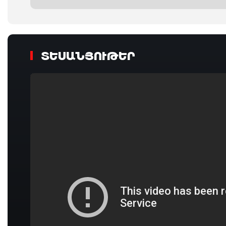
ՏԵՍԱՆՅՈՒԹԵՐ