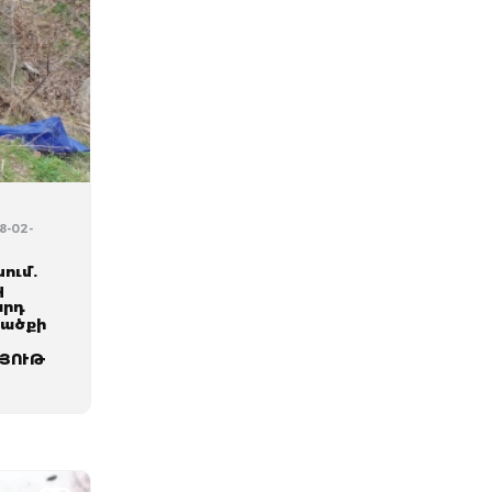
8-02-
ում.
կ
արդ
րածքի
ՅՈՒԹ