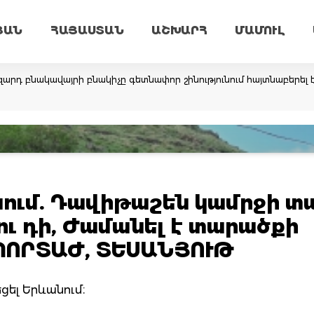
ՅԱՆ
ՀԱՅԱՍՏԱՆ
ԱՇԽԱՐՀ
ՄԱՄՈՒԼ
արդ բնակավայրի բնակիչը գետնափոր շինությունում հայտնաբերել 
նում. Դավիթաշեն կամրջի տ
ւ դի, Ժամանել է տարածքի
ՊՈՐՏԱԺ, ՏԵՍԱՆՅՈՒԹ
եցել Երևանում։