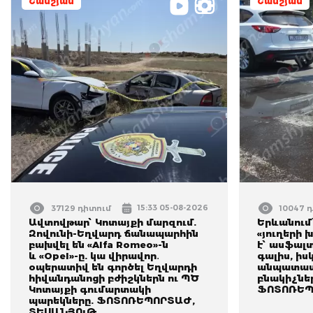
Շամշյան
Շամշյան
15:33 05-08-2026
37129 դիտում
10047 
Ավտովթար՝ Կոտայքի մարզում.
Երևանում
Զովունի-Եղվարդ ճանապարհին
«յուղերի 
բախվել են «Alfa Romeo»-ն
է՝ ասֆալտ
և «Opel»-ը. կա վիրավոր․
գալիս, ի
օպերատիվ են գործել Եղվարդի
անպատասխ
հիվանդանոցի բժիշկներն ու ՊԾ
բնակիչնե
Կոտայքի գումարտակի
ՖՈՏՈՌԵՊ
պարեկները. ՖՈՏՈՌԵՊՈՐՏԱԺ,
ՏԵՍԱՆՅՈւԹ