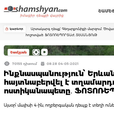
ՇԱՄՇ
կարևոր
Արտակարգ դեպք՝ Գեղարքունիքի մարզում. Ծովազ
հոշոտված. ՖՈՏՈՌԵՊՈՐՏԱԺ, ՏԵՍԱՆՅՈւԹ
Շամշյան
70155 դիտում
08:28 04-05-2021
Ինքնասպանություն՝ Երևա
հայտնաբերվել է տղամարդո
ոստիկանապետը․ ՖՈՏՈՌԵ
Այսօր՝ մայիսի 4-ին, ողբերգական դեպք է տեղի ուն