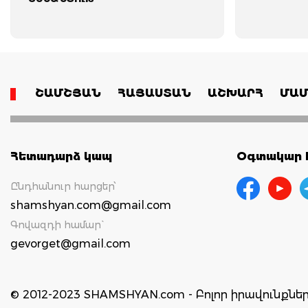
ՇԱՄՇՅԱՆ
ՀԱՅԱՍՏԱՆ
ԱՇԽԱՐՀ
ՄԱՄ
Հետադարձ կապ
Օգտակար հ
Ընդհանուր հարցեր՝
shamshyan.com@gmail.com
Գովազդի համար`
gevorget@gmail.com
© 2012-2023 SHAMSHYAN.com - Բոլոր իրավունքն