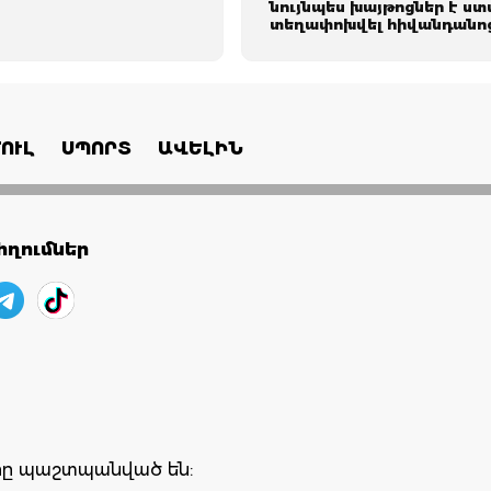
նույնպես խայթոցներ է ստ
տեղափոխվել հիվանդանո
ՈՒԼ
ՍՊՈՐՏ
ԱՎԵԼԻՆ
ղումներ
երը պաշտպանված են: