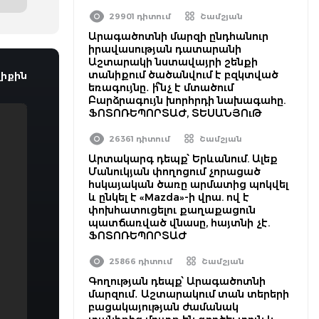
29901 դիտում
Շամշյան
Արագածոտնի մարզի ընդհանուր
իրավասության դատարանի
Աշտարակի նստավայրի շենքի
տանիքում ծածանվում է բզկտված
իքին
եռագույնը․ ի՞նչ է մտածում
Բարձրագույն խորհրդի նախագահը.
ՖՈՏՈՌԵՊՈՐՏԱԺ, ՏԵՍԱՆՅՈւԹ
26361 դիտում
Շամշյան
Արտակարգ դեպք՝ Երևանում. Ալեք
Մանուկյան փողոցում չորացած
հսկայական ծառը արմատից պոկվել
և ընկել է «Mazda»-ի վրա. ով է
փոխհատուցելու քաղաքացուն
պատճառված վնասը, հայտնի չէ.
ՖՈՏՈՌԵՊՈՐՏԱԺ
25866 դիտում
Շամշյան
Գողության դեպք՝ Արագածոտնի
մարզում․ Աշտարակում տան տերերի
բացակայության ժամանակ