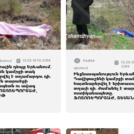
13:32 01-10-2018
դիտում
114899
12:29 0
ային դեպք Երևանում.
2019
դիտում
ն կամրջի տակ
Ինքնասպանություն Երևան
րվել է տղամարդու դի.
Դավիթաշենի կամրջի տա
են տարածքի
հայտնաբերվել է երիտաս
պետն ու ավագ
տղայի դի. ժամանել է տա
ՖՈՏՈՌԵՊՈՐՏԱԺ,
ոստիկանապետը.
ՒԹ
ՖՈՏՈՌԵՊՈՐՏԱԺ, ՏԵՍԱՆ