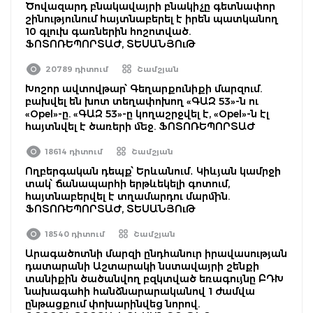
Ծովազարդ բնակավայրի բնակիչը գետնափոր
շինությունում հայտնաբերել է իրեն պատկանող
10 գլուխ գառներին հոշոտված.
ՖՈՏՈՌԵՊՈՐՏԱԺ, ՏԵՍԱՆՅՈւԹ
20789 դիտում
Շամշյան
Խոշոր ավտովթար՝ Գեղարքունիքի մարզում.
բախվել են խոտ տեղափոխող «ԳԱԶ 53»-ն ու
«Opel»-ը. «ԳԱԶ 53»-ը կողաշրջվել է, «Opel»-ն էլ
հայտնվել է ծառերի մեջ. ՖՈՏՈՌԵՊՈՐՏԱԺ
18614 դիտում
Շամշյան
Ողբերգական դեպք՝ Երևանում․ Կիևյան կամրջի
տակ՝ ճանապարհի երթևեկելի գոտում,
հայտնաբերվել է տղամարդու մարմին.
ՖՈՏՈՌԵՊՈՐՏԱԺ, ՏԵՍԱՆՅՈւԹ
18540 դիտում
Շամշյան
Արագածոտնի մարզի ընդհանուր իրավասության
դատարանի Աշտարակի նստավայրի շենքի
տանիքին ծածանվող բզկտված եռագույնը ԲԴԽ
նախագահի հանձնարարականով 1 ժամվա
ընթացքում փոխարինվեց նորով.