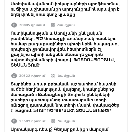
Ստեփանավանում փրկարարների պրոֆեսիոնալ
ու ճիշտ աշխատանքի արդյունքում հնարավոր է
եղել փրկել ռուս կնոջ կյանքը
30805 դիտում
Շամշյան
Ոստիկանության և Աբովյանի քննչական
բաժիններ, ՊԾ Կոտայքի գումարտակ հասնելու
համար քաղաքացիները պիտի կրեն հակագազ,
որպեսզի չթունավորվեն, հետիոտներն էլ
քայլելիս պիտի անցնեն մետաղե ջարդոն
ավտոմեքենաների վրայով. ՖՈՏՈՌԵՊՈՐՏԱԺ,
ՏԵՍԱՆՅՈւԹ
30522 դիտում
Շամշյան
Տարիներ առաջ քրեական աշխարհում հայտնի
ու մեծ հեղինակություն վայելող, կրակոցներից
մահացած «Քանաքեռցի Տույի» և ընկերների
շահերը պաշտպանող փաստաբանը տեղի
ունեցող դատական նիստերի մասին փակագծեր
է բացում. ՖՈՏՈՌԵՊՈՐՏԱԺ, ՏԵՍԱՆՅՈւԹԵՐ
25307 դիտում
Շամշյան
Արտակարգ դեպք՝ Գեղարքունիքի մարզում.