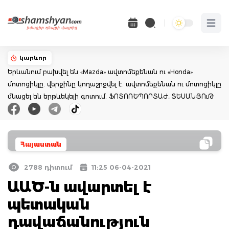
Open 
կարևոր
Երևանում բախվել են «Mazda» ավտոմեքենան ու «Honda»
մոտոցիկլը. վերջինը կողաշրջվել է. ավտոմեքենան ու մոտոցիկլը
մնացել են երթևեկելի գոտում. ՖՈՏՈՌԵՊՈՐՏԱԺ, ՏԵՍԱՆՅՈւԹ
Հայաստան
2788 դիտում
11:25 06-04-2021
ԱԱԾ-ն ավարտել է
պետական
դավաճանություն