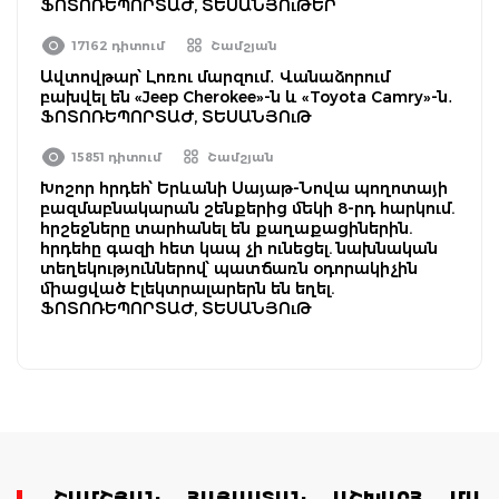
ՖՈՏՈՌԵՊՈՐՏԱԺ, ՏԵՍԱՆՅՈւԹԵՐ
17162 դիտում
Շամշյան
Ավտովթար՝ Լոռու մարզում․ Վանաձորում
բախվել են «Jeep Cherokee»-ն և «Toyota Camry»-ն․
ՖՈՏՈՌԵՊՈՐՏԱԺ, ՏԵՍԱՆՅՈւԹ
15851 դիտում
Շամշյան
Խոշոր հրդեհ՝ Երևանի Սայաթ-Նովա պողոտայի
բազմաբնակարան շենքերից մեկի 8-րդ հարկում.
հրշեջները տարհանել են քաղաքացիներին.
հրդեհը գազի հետ կապ չի ունեցել. նախնական
տեղեկություններով՝ պատճառն օդորակիչին
միացված էլեկտրալարերն են եղել.
ՖՈՏՈՌԵՊՈՐՏԱԺ, ՏԵՍԱՆՅՈւԹ
ՇԱՄՇՅԱՆ
ՀԱՅԱՍՏԱՆ
ԱՇԽԱՐՀ
ՄԱՄ