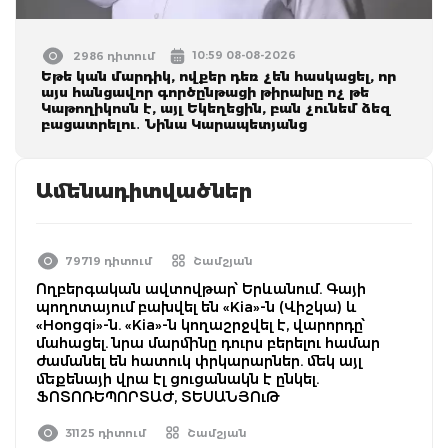
10:59 08-08-2026
2986 դիտում
Եթե կան մարդիկ, ովքեր դեռ չեն հասկացել, որ
այս հանցավոր գործընթացի թիրախը ոչ թե
Կաթողիկոսն է, այլ Եկեղեցին, բան չունեմ ձեզ
բացատրելու․ Նինա Կարապետյանց
Ամենադիտվածներ
79719 դիտում
Շամշյան
Ողբերգական ավտովթար՝ Երևանում. Գայի
պողոտայում բախվել են «Kia»-ն (Վիշկա) և
«Hongqi»-ն. «Kia»-ն կողաշրջվել է, վարորդը՝
մահացել. նրա մարմինը դուրս բերելու համար
ժամանել են հատուկ փրկարարներ. մեկ այլ
մեքենայի վրա էլ ցուցանակն է ընկել.
ՖՈՏՈՌԵՊՈՐՏԱԺ, ՏԵՍԱՆՅՈւԹ
31125 դիտում
Շամշյան