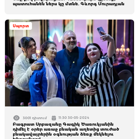
պատուհանեն ներս կը մտնե. Գևորգ Մուրադյան
Սպորտ
11:30 30-05-2024
3001 դիտում
Բագրատ Սրբազանը Գագիկ Ծառուկյանին
դիմել է օրեր առաջ բնական աղետից տուժած
բնակավայրերին օգնության ձեռք մեկնելու
խնդրանքով