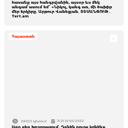
հասանք այս հանգրվանին, այսօր ևս մեկ
անգամ ասում եմ՝ «Նիկոլ, կանգ առ, մի ծախիր
մեր երկիրը. Արթուր Վանեցյան. ՏԵՍԱՆՅՈՒԹ.
Tert.am
Հայաստան
11:21 10-03-2022
26023 դիտում
Առը քեզ խոշորացում. Դռնեն դուրս կընենք,