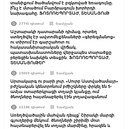
տանիքում ծածանվում է բզկտված եռագույնը․
ի՞նչ է մտածում Բարձրագույն խորհրդի
նախագահը. ՖՈՏՈՌԵՊՈՐՏԱԺ, ՏԵՍԱՆՅՈւԹ
27761 դիտում
Շամշյան
Աշտարակի դատարանի դիմաց, որտեղ
ստեղծվել էր ավտոմեքենաների «գերեզմանոց»
ու տիրում էր գարշահոտ ու
հակասանիտարական վիճակ,
պատասխանատուները վերջապես տարածքը
բերեցին նախկին տեսքին. ՖՈՏՈՌԵՊՈՐՏԱԺ,
ՏԵՍԱՆՅՈւԹԵՐ
23959 դիտում
Շամշյան
Արտակարգ ու բարի լուր. «Սուրբ Աստվածամայր»
բժշկական կենտրոնում բժիշկները փրկել են 5-
ամյա օտարերկրացի տղայի կյանքը, ում
ծնողները հայտնաբերել էին լողավազանում
22286 դիտում
Շամշյան
Առեղծվածային մահվան դեպք՝ Շիրակի մարզի
գյուղերից մեկում․ ծնողների շիրիմի մոտ
հայտնաբերվել են տղայի մարմինը, հրազեն և