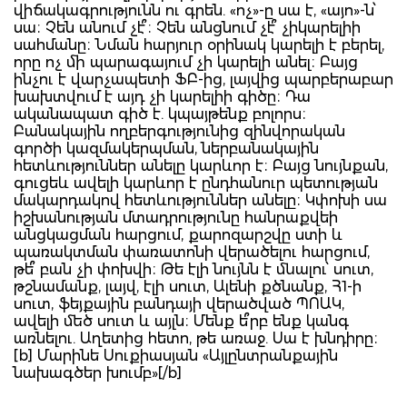
վիճակագրությունն ու գրեն. «ոչ»-ը սա է, «այո»-ն՝
սա։ Չեն անում չէ՞։ Չեն անցնում չէ՞ չիկարելիի
սահմանը։ Նման հարյուր օրինակ կարելի է բերել,
որը ոչ մի պարագայում չի կարելի անել։ Բայց
ինչու է վարչապետի ՖԲ-ից, լայվից պարբերաբար
խախտվում է այդ չի կարելիի գիծը։ Դա
ականապատ գիծ է. կպայթենք բոլորս։
Բանակային ողբերգությունից զինվորական
գործի կազմակերպման, ներբանակային
հետևություններ անելը կարևոր է։ Բայց նույնքան,
գուցեև ավելի կարևոր է ընդհանուր պետության
մակարդակով հետևություններ անելը։ Կփոխի սա
իշխանության մտադրությունը հանրաքվեի
անցկացման հարցում, քարոզարշվը ստի և
պառակտման փառատոնի վերածելու հարցում,
թե՞ բան չի փոխվի։ Թե էլի նույնն է մնալու՝ սուտ,
թշնամանք, լայվ, էլի սուտ, Ալենի քծնանք, Հ1-ի
սուտ, ֆեյքային բանդայի վերածված ՊՈԱԿ,
ավելի մեծ սուտ և այլն։ Մենք ե՞րբ ենք կանգ
առնելու. Աղետից հետո, թե առաջ. Սա է խնդիրը։
[b] Մարինե Սուքիասյան «Այլընտրանքային
նախագծեր խումբ»[/b]