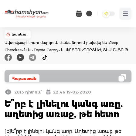
Open 
կարևոր
Ավտովթար՝ Լոռու մարզում․ Վանաձորում բախվել են «Jeep
Cherokee»-ն և «Toyota Camry»-ն․ ՖՈՏՈՌԵՊՈՐՏԱԺ, ՏԵՍԱՆՅՈւԹ
Հայաստան
2813 դիտում
22:46 19-02-2020
Ե՞րբ է լինելու կանգ առը.
աղետից առաջ, թե հետո
[b]Ե՞րբ է լինելու կանգ առը. Աղետից առաջ, թե