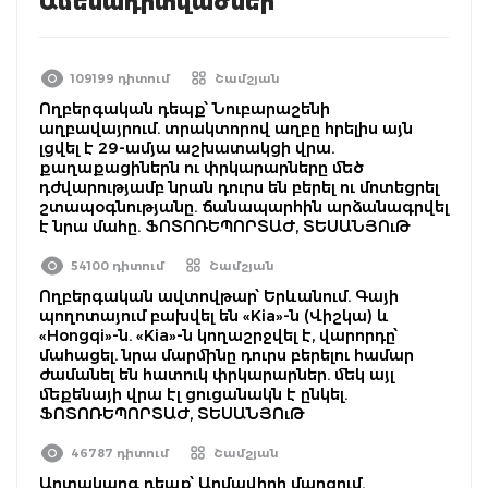
Ամենադիտվածներ
109199 դիտում
Շամշյան
Ողբերգական դեպք՝ Նուբարաշենի
աղբավայրում. տրակտորով աղբը հրելիս այն
լցվել է 29-ամյա աշխատակցի վրա.
քաղաքացիներն ու փրկարարները մեծ
դժվարությամբ նրան դուրս են բերել ու մոտեցրել
շտապօգնությանը. ճանապարհին արձանագրվել
է նրա մահը. ՖՈՏՈՌԵՊՈՐՏԱԺ, ՏԵՍԱՆՅՈւԹ
54100 դիտում
Շամշյան
Ողբերգական ավտովթար՝ Երևանում. Գայի
պողոտայում բախվել են «Kia»-ն (Վիշկա) և
«Hongqi»-ն. «Kia»-ն կողաշրջվել է, վարորդը՝
մահացել. նրա մարմինը դուրս բերելու համար
ժամանել են հատուկ փրկարարներ. մեկ այլ
մեքենայի վրա էլ ցուցանակն է ընկել.
ՖՈՏՈՌԵՊՈՐՏԱԺ, ՏԵՍԱՆՅՈւԹ
46787 դիտում
Շամշյան
Արտակարգ դեպք՝ Արմավիրի մարզում.