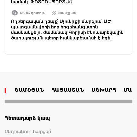
նամակ․ ՖՈՏՈՌԵՊՈՐՏԱԺ
18983 դիտում
Շամշյան
Ողբերգական դեպք՝ Սյունիքի մարզում. ԱԺ
պատգամավորի հոր հոգեհանգստին
մասնակցելու ժամանակ Գորիսի էկոպարեկային
ծառայության պետը հանկարծամահ է եղել
ՇԱՄՇՅԱՆ
ՀԱՅԱՍՏԱՆ
ԱՇԽԱՐՀ
ՄԱՄ
Հետադարձ կապ
Ընդհանուր հարցեր՝