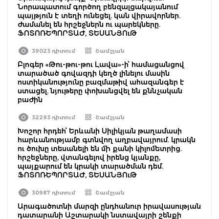
Նորապատում գործող բենզալցակայանում
պայթյուն է տեղի ունեցել. կան վիրավորներ.
ժամանել են հրշեջներն ու պարեկները.
ՖՈՏՈՌԵՊՈՐՏԱԺ, ՏԵՍԱՆՅՈւԹ
39023 դիտում
Շամշյան
Բլոգեր «Թու-թու-թու Լավա»-ի՝ համացանցով
տարածած գովազդի կեղծ լինելու մասին
ոստիկանությունը բազմաթիվ ահազանգեր է
ստացել. նյութերը փոխանցվել են քննչական
բաժին
32293 դիտում
Շամշյան
Խոշոր հրդեհ՝ Երևանի Սիլիկյան թաղամասի
հարևանությամբ գտնվող աղբավայրում. կրակն
ու ծուխը տեսանելի են մի քանի կիլոմետրից.
հրշեջները, վտանգելով իրենց կյանքը,
պայքարում են կրակի տարածման դեմ.
ՖՈՏՈՌԵՊՈՐՏԱԺ, ՏԵՍԱՆՅՈւԹ
30987 դիտում
Շամշյան
Արագածոտնի մարզի ընդհանուր իրավասության
դատարանի Աշտարակի նստավայրի շենքի