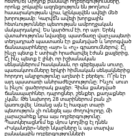
հետո[/b] Արդյոք բանակի ողբերգությունները,
որոնք շոկային ազդեցություն են թողնում
հասարակության վրա, կընկալվեն ավելի մեծ
խորությամբ։ Կարվե՞ն ավելի խորքային
հետևություններ պետության ամբողջական
մակարդակով։ Ես կարծում էի, որ այո։ Երեկ
վստահությունս նվազեց. պատճառը վարչապետի
տեղադրած պաստառն էր քանդված և նորոգված
ճանապարհները «այո» և «ոչ» գրառումներով։ Է՞լ
ինչը պետք է ստիպի հրաժարվել էժան քայլերից,
Է՞լ ինչ պետք է լինի, որ իշխանական
սենյակներում հասկանան, որ գեբելսյան սուտը,
պառակտումները երկրի հիմնական սենյակներից
հորդող անլրջությունը աղետի է բերելու։ Ո՞րն էր
այդ պաստառի անհրաժեշտությունը։ Ինչու՝ սուտ
և ինչու՝ ցածրորակ քայլեր։ Հիմա քանդված
ճանապարհներ, դպրոցներ, շենքեր, քաղաքներ
չկա՞ն։ Թե նախորդ 28 տարիներում բան չի
կառուցվել։ Առանց այն էլ հազար տարի
պետություն չի ունեցել այս ժողովուրդը, մի
չարաշահեք նրա այս ողբերգությունը։
Պատկերացնո՞ւմ եք մյուս կողմից էլ դնեն
«Իսկանդեր»-ների նկարները և այս տարվա
բանակային ողբերգությունների