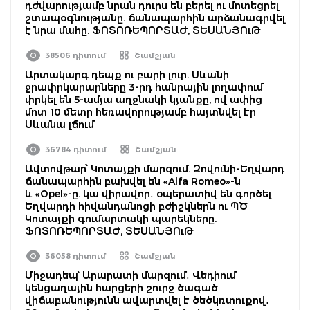
դժվարությամբ նրան դուրս են բերել ու մոտեցրել
շտապօգնությանը. ճանապարհին արձանագրվել
է նրա մահը. ՖՈՏՈՌԵՊՈՐՏԱԺ, ՏԵՍԱՆՅՈւԹ
38506 դիտում
Շամշյան
Արտակարգ դեպք ու բարի լուր. Սևանի
ջրափրկարարները 3-րդ հանրային լողափում
փրկել են 5-ամյա աղջնակի կյանքը, ով ափից
մոտ 10 մետր հեռավորությամբ հայտնվել էր
Սևանա լճում
36784 դիտում
Շամշյան
Ավտովթար՝ Կոտայքի մարզում. Զովունի-Եղվարդ
ճանապարհին բախվել են «Alfa Romeo»-ն
և «Opel»-ը. կա վիրավոր․ օպերատիվ են գործել
Եղվարդի հիվանդանոցի բժիշկներն ու ՊԾ
Կոտայքի գումարտակի պարեկները.
ՖՈՏՈՌԵՊՈՐՏԱԺ, ՏԵՍԱՆՅՈւԹ
36058 դիտում
Շամշյան
Միջադեպ՝ Արարատի մարզում․ Վեդիում
կենցաղային հարցերի շուրջ ծագած
վիճաբանությունն ավարտվել է ծեծկռտուքով․