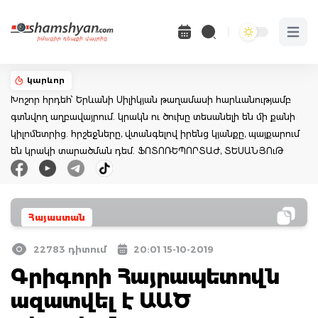
Open 
կարևոր
Խոշոր հրդեհ՝ Երևանի Սիլիկյան թաղամասի հարևանությամբ
գտնվող աղբավայրում. կրակն ու ծուխը տեսանելի են մի քանի
կիլոմետրից. հրշեջները, վտանգելով իրենց կյանքը, պայքարում
են կրակի տարածման դեմ. ՖՈՏՈՌԵՊՈՐՏԱԺ, ՏԵՍԱՆՅՈւԹ
Հայաստան
22783 դիտում
20:01 15-10-2019
Գրիգորի Հայրապետովն
ազատվել է ԱԱԾ