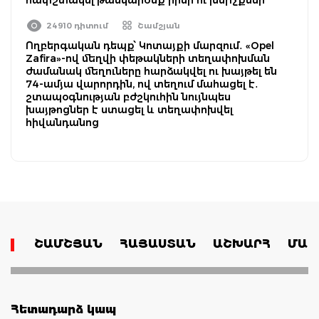
24910 դիտում
Շամշյան
Ողբերգական դեպք՝ Կոտայքի մարզում․ «Opel
Zafira»-ով մեղվի փեթակների տեղափոխման
ժամանակ մեղուները հարձակվել ու խայթել են
74-ամյա վարորդին, ով տեղում մահացել է․
շտապօգնության բժշկուհին նույնպես
խայթոցներ է ստացել և տեղափոխվել
հիվանդանոց
ՇԱՄՇՅԱՆ
ՀԱՅԱՍՏԱՆ
ԱՇԽԱՐՀ
ՄԱՄ
Հետադարձ կապ