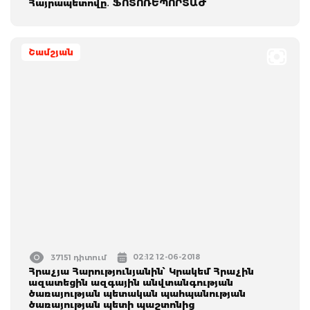
Հայրապետովը․ ՖՈՏՈՌԵՊՈՐՏԱԺ
Շամշյան
02:12 12-06-2018
37151 դիտում
Հրաչյա Հարությունյանին՝ Կրակեմ Հրաչին
ազատեցին ազգային անվտանգության
ծառայության պետական պահպանության
ծառայության պետի պաշտոնից