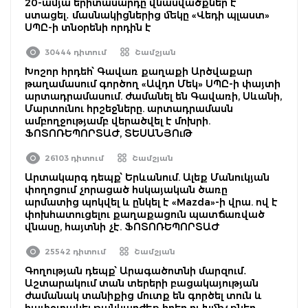
20-ամյա երիտասարդը վնասվածքներ է
ստացել․ մասնակիցներից մեկը «Վեդի պլաստ»
ՍՊԸ-ի տնօրենի որդին է
30444 դիտում
Շամշյան
Խոշոր հրդեհ՝ Գավառ քաղաքի Արծվաքար
թաղամասում գործող «Ավդո Մեկ» ՍՊԸ-ի փայտի
արտադրամասում. ժամանել են Գավառի, Սևանի,
Մարտունու հրշեջները. արտադրամասն
ամբողջությամբ վերածվել է մոխրի.
ՖՈՏՈՌԵՊՈՐՏԱԺ, ՏԵՍԱՆՅՈւԹ
26103 դիտում
Շամշյան
Արտակարգ դեպք՝ Երևանում. Ալեք Մանուկյան
փողոցում չորացած հսկայական ծառը
արմատից պոկվել և ընկել է «Mazda»-ի վրա. ով է
փոխհատուցելու քաղաքացուն պատճառված
վնասը, հայտնի չէ. ՖՈՏՈՌԵՊՈՐՏԱԺ
25542 դիտում
Շամշյան
Գողության դեպք՝ Արագածոտնի մարզում․
Աշտարակում տան տերերի բացակայության
ժամանակ տանիքից մուտք են գործել տուն և
հափշտակել թանկարժեք իրեր ու խմիչքներ