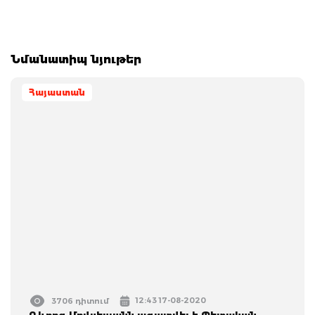
Նմանատիպ նյութեր
Հայաստան
12:43 17-08-2020
3706 դիտում
Գևորգ Մովսեսյանն ազատվել է Պետական