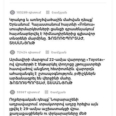
103289 դիտում
Շամշյան
Կրակոց և առեղծվածային մահվան դեպք՝
Երևանում. Հայաստանում հայտնի «Բոնուս»
սուպերմարկետների ցանցի գրասենյակում
հայտնաբերվել է հիմնադիրներից գլխավոր
տնօրենի մարմինը. ՖՈՏՈՌԵՊՈՐՏԱԺ,
ՏԵՍԱՆՅՈւԹ
72424 դիտում
Շամշյան
Արմավիրի մարզում 22-ամյա վարորդը «Toyota»-
ով վրաերթի է ենթարկել փողոցը չթույլատրելի
հատվածով անցնող հետիոտնին. վարորդն
ահազանգել է շտապօգնություն, բժիշկներն
արձանագրել են վերջինի մահը.
ՖՈՏՈՌԵՊՈՐՏԱԺ, ՏԵՍԱՆՅՈւԹ
55567 դիտում
Շամշյան
Ողբերգական դեպք՝ Նուբարաշենի
աղբավայրում. տրակտորով աղբը հրելիս այն
լցվել է 29-ամյա աշխատակցի վրա.
քաղաքացիներն ու փրկարարները մեծ