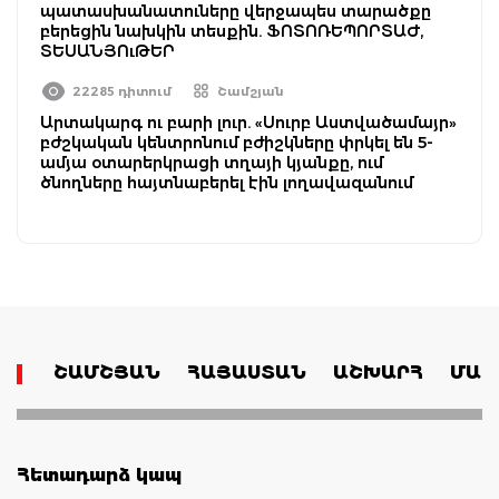
պատասխանատուները վերջապես տարածքը
բերեցին նախկին տեսքին. ՖՈՏՈՌԵՊՈՐՏԱԺ,
ՏԵՍԱՆՅՈւԹԵՐ
22285 դիտում
Շամշյան
Արտակարգ ու բարի լուր. «Սուրբ Աստվածամայր»
բժշկական կենտրոնում բժիշկները փրկել են 5-
ամյա օտարերկրացի տղայի կյանքը, ում
ծնողները հայտնաբերել էին լողավազանում
ՇԱՄՇՅԱՆ
ՀԱՅԱՍՏԱՆ
ԱՇԽԱՐՀ
ՄԱՄ
Հետադարձ կապ