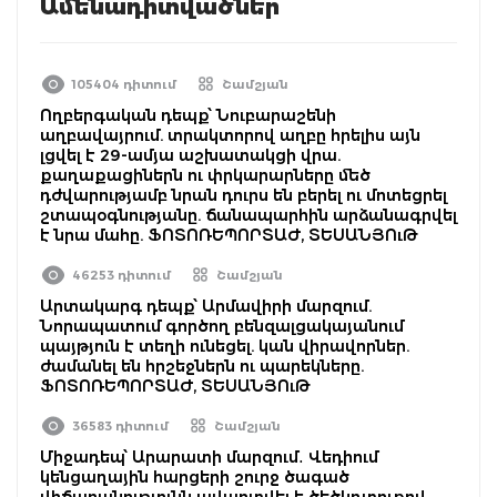
Ամենադիտվածներ
105404 դիտում
Շամշյան
Ողբերգական դեպք՝ Նուբարաշենի
աղբավայրում. տրակտորով աղբը հրելիս այն
լցվել է 29-ամյա աշխատակցի վրա.
քաղաքացիներն ու փրկարարները մեծ
դժվարությամբ նրան դուրս են բերել ու մոտեցրել
շտապօգնությանը. ճանապարհին արձանագրվել
է նրա մահը. ՖՈՏՈՌԵՊՈՐՏԱԺ, ՏԵՍԱՆՅՈւԹ
46253 դիտում
Շամշյան
Արտակարգ դեպք՝ Արմավիրի մարզում.
Նորապատում գործող բենզալցակայանում
պայթյուն է տեղի ունեցել. կան վիրավորներ.
ժամանել են հրշեջներն ու պարեկները.
ՖՈՏՈՌԵՊՈՐՏԱԺ, ՏԵՍԱՆՅՈւԹ
36583 դիտում
Շամշյան
Միջադեպ՝ Արարատի մարզում․ Վեդիում
կենցաղային հարցերի շուրջ ծագած
վիճաբանությունն ավարտվել է ծեծկռտուքով․