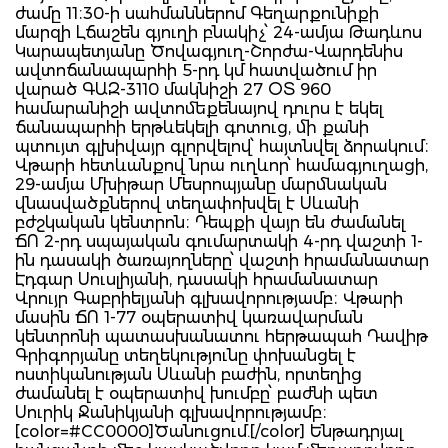
ժամը 11։30-ի սահմաններոմ Գեղարքունիքի
մարզի Լճաշեն գյուղի բնակիչ՝ 24-ամյա Թադևոս
Կարապետյանը Ծովագյուղ-Շորժա-Վարդենիս
ավտոճանապարհի 5-րդ կմ հատվածում իր
վարած ԳԱԶ-3110 մակնիշի 27 ՕՏ 960
համարանիշի ավտոմեքենայով դուրս է եկել
ճանապարհի երթևեկելի գոտուց, մի քանի
պտույտ գլխիվայր գլորվելով՝ հայտնվել ձորակում։
Վթարի հետևանքով նրա ուղևոր՝ համագյուղացի,
29-ամյա Մխիթար Մեսրոպյանը մարմնական
վնասվածքներով տեղափոխվել է Սևանի
բժշկական կենտրոն։ Դեպքի վայր են ժամանել
ՃՈ 2-րդ սպայական գումարտակի 4-րդ վաշտի 1-
ին դասակի ծառայողները՝ վաշտի հրամանատար
Էդգար Սուսլիյանի, դասակի հրամանատար
Վրույր Գաբրիելյանի գլխավորությամբ։ Վթարի
մասին ՃՈ 1-77 օպերատիվ կառավարման
կենտրոնի պատասխանատու հերթապահ Դավիթ
Գրիգորյանը տեղեկությունը փոխանցել է
ոստիկանության Սևանի բաժին, որտեղից
ժամանել է օպերատիվ խումբը՝ բաժնի պետ
Սուրիկ Ջանիկյանի գլխավորությամբ։
[color=#CC0000]Ծանուցում.[/color] Ենթադրյալ