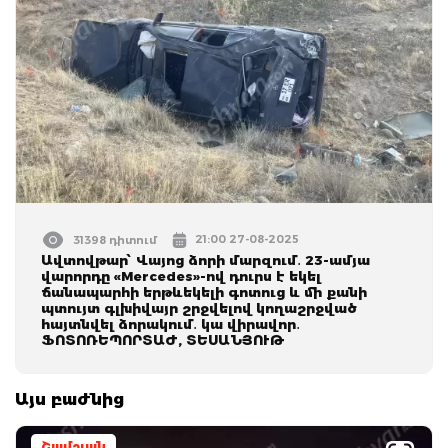
21:00 27-08-2025
31398 դիտում
Ավտովթար՝ Վայոց ձորի մարզում․ 23-ամյա
վարորդը «Mercedes»-ով դուրս է եկել
ճանապարհի երթևեկելի գոտուց և մի քանի
պտույտ գլխիվայր շրջվելով կողաշրջված
հայտնվել ձորակում․ կա վիրավոր․
ՖՈՏՈՌԵՊՈՐՏԱԺ, ՏԵՍԱՆՅՈՒԹ
Այս բաժնից
Շամշյան