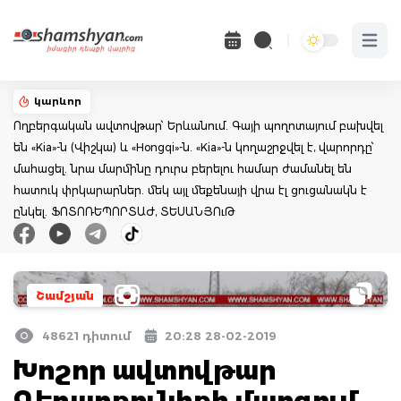
Open 
կարևոր
Ողբերգական ավտովթար՝ Երևանում. Գայի պողոտայում բախվել
են «Kia»-ն (Վիշկա) և «Hongqi»-ն. «Kia»-ն կողաշրջվել է, վարորդը՝
մահացել. նրա մարմինը դուրս բերելու համար ժամանել են
հատուկ փրկարարներ. մեկ այլ մեքենայի վրա էլ ցուցանակն է
ընկել. ՖՈՏՈՌԵՊՈՐՏԱԺ, ՏԵՍԱՆՅՈւԹ
Շամշյան
48621 դիտում
20:28 28-02-2019
Խոշոր ավտովթար
Գեղարքունիքի մարզում.