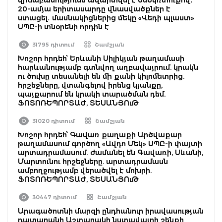
20-ամյա երիտասարդը վնասվածքներ է
ստացել․ մասնակիցներից մեկը «Վեդի պլաստ»
ՍՊԸ-ի տնօրենի որդին է
31795 դիտում
Շամշյան
Խոշոր հրդեհ՝ Երևանի Սիլիկյան թաղամասի
հարևանությամբ գտնվող աղբավայրում. կրակն
ու ծուխը տեսանելի են մի քանի կիլոմետրից.
հրշեջները, վտանգելով իրենց կյանքը,
պայքարում են կրակի տարածման դեմ.
ՖՈՏՈՌԵՊՈՐՏԱԺ, ՏԵՍԱՆՅՈւԹ
31020 դիտում
Շամշյան
Խոշոր հրդեհ՝ Գավառ քաղաքի Արծվաքար
թաղամասում գործող «Ավդո Մեկ» ՍՊԸ-ի փայտի
արտադրամասում. ժամանել են Գավառի, Սևանի,
Մարտունու հրշեջները. արտադրամասն
ամբողջությամբ վերածվել է մոխրի.
ՖՈՏՈՌԵՊՈՐՏԱԺ, ՏԵՍԱՆՅՈւԹ
30447 դիտում
Շամշյան
Արագածոտնի մարզի ընդհանուր իրավասության
դատարանի Աշտարակի նստավայրի շենքի