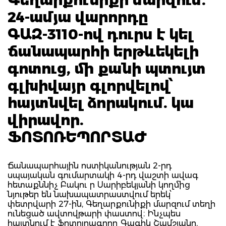
24-ամյա վարորդը
ԳԱԶ-3110-ով դուրս է կել
ճանապարհի երթևեկելի
գոտուց, մի քանի պտույտ
գլխիվայր գլորվելով՝
հայտնվել ձորակում. կա
վիրավոր.
ՖՈՏՈՌԵՊՈՐՏԱԺ
Ճանապարհային ոստիկանության 2-րդ
սպայական գումարտակի 4-րդ վաշտի ավագ
հետաքննիչ Բակու ր Սարիբեկյանի կողմից
նյութեր են նախապատրաստվում երեկ՝
փետրվարի 27-ին, Գեղարքունիքի մարզում տեղի
ունեցած ավտովթարի փաստով։ Ինչպես
հայտնում է ֆոտոլրագրող Գագիկ Շամշյանը,