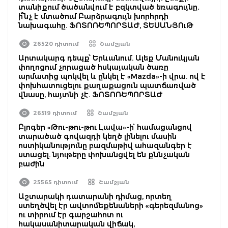
տանիքում ծածանվում է բզկտված եռագույնը․
ի՞նչ է մտածում Բարձրագույն խորհրդի
նախագահը. ՖՈՏՈՌԵՊՈՐՏԱԺ, ՏԵՍԱՆՅՈւԹ
26520 դիտում
Շամշյան
Արտակարգ դեպք՝ Երևանում. Ալեք Մանուկյան
փողոցում չորացած հսկայական ծառը
արմատից պոկվել և ընկել է «Mazda»-ի վրա. ով է
փոխհատուցելու քաղաքացուն պատճառված
վնասը, հայտնի չէ. ՖՈՏՈՌԵՊՈՐՏԱԺ
26519 դիտում
Շամշյան
Բլոգեր «Թու-թու-թու Լավա»-ի՝ համացանցով
տարածած գովազդի կեղծ լինելու մասին
ոստիկանությունը բազմաթիվ ահազանգեր է
ստացել. նյութերը փոխանցվել են քննչական
բաժին
25565 դիտում
Շամշյան
Աշտարակի դատարանի դիմաց, որտեղ
ստեղծվել էր ավտոմեքենաների «գերեզմանոց»
ու տիրում էր գարշահոտ ու
հակասանիտարական վիճակ,