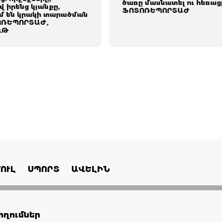
ծառը մասնատել ու հեռացր
 իրենց կյանքը,
ՖՈՏՈՌԵՊՈՐՏԱԺ
մ են կրակի տարածման
ՈՌԵՊՈՐՏԱԺ,
ւԹ
ՈՒԼ
ՍՊՈՐՏ
ԱՎԵԼԻՆ
ղումներ