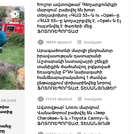
Խոշոր ավտովթար՝ Գեղարքունիքի
մարզում. բախվել են խոտ
տեղափոխող «ԳԱԶ 53»-ն ու «Opel»-ը.
«ԳԱԶ 53»-ը կողաշրջվել է, «Opel»-ն էլ
հայտնվել է ծառերի մեջ.
ՖՈՏՈՌԵՊՈՐՏԱԺ
18690 դիտում
Շամշյան
Արագածոտնի մարզի ընդհանուր
իրավասության դատարանի
Աշտարակի նստավայրի շենքի
տանիքին ծածանվող բզկտված
եռագույնը ԲԴԽ նախագահի
հանձնարարականով 1 ժամվա
ընթացքում փոխարինվեց նորով.
ՖՈՏՈՌԵՊՈՐՏԱԺ, ՏԵՍԱՆՅՈւԹԵՐ
17249 դիտում
Շամշյան
6-08-2026
ստիա
Ավտովթար՝ Լոռու մարզում․
մատից
Վանաձորում բախվել են «Jeep
Cherokee»-ն և «Toyota Camry»-ն․
ի
ՖՈՏՈՌԵՊՈՐՏԱԺ, ՏԵՍԱՆՅՈւԹ
արանը
րը