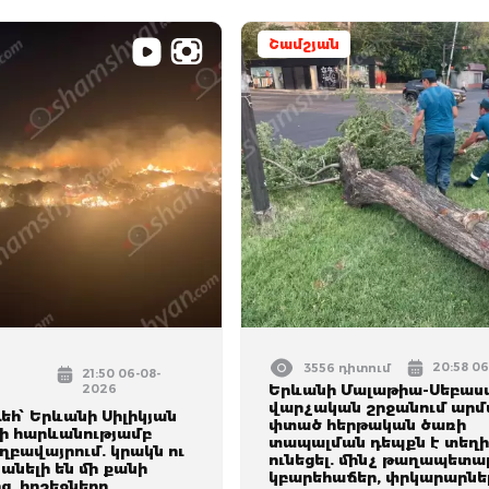
Շամշյան
20:58 0
3556 դիտում
21:50 06-08-
2026
Երևանի Մալաթիա-Սեբա
վարչական շրջանում ար
եհ՝ Երևանի Սիլիկյան
փտած հերթական ծառի
 հարևանությամբ
տապալման դեպքն է տեղ
բավայրում. կրակն ու
ունեցել. մինչ թաղապետ
անելի են մի քանի
կբարեհաճեր, փրկարարնե
ց. հրշեջները,