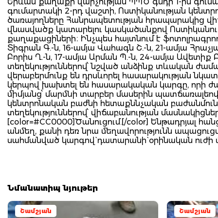
Երևան քաղաքի վարչության ՊՊԾ գնդի 1-ին գումար
գումարտակի 2-րդ վաշտի, Ոստիկանության կենտր
ծառայողները Հանրապետության հրապարակից վիճ
վնասվածք կատարելու կասկածանքով Ոստիկանութ
քաղաքացիների։ Ինչպես հայտնում է ֆոտոլրագրող 
Տիգրան Գ.-ն, 16-ամյա Վահագն Շ.-ն, 21-ամյա Հրաչյա
Բորիս Ղ.-ն, 17-ամյա Արման Պ.-ն, 24-ամյա Ավետիք 
տեղեկություններով՝ նշված անձինք տևական ժա
վերաբերմունք են դրսևորել հասարակության նկատմ
կերպով խախտել են հասարակական կարգը, որի ժամ
միմյանց՝ մարմնի տարբեր մասերին պատճառալեո
կենտրոնական բաժնի հետաքննչական բաժանմունք
տեղեկություններով՝ վիճաբանության մասնակիցներ
[color=#CC0000]Ծանուցում.[/color] Ենթադրյալ 
անմեղ, քանի դեռ նրա մեղավորությունն ապացու
սահմանված կարգով` դատարանի` օրինական ուժի
Նմանատիպ նյութեր
Շամշյան
Շամշյան