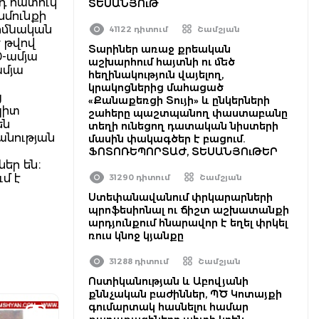
րդ հատուկ
ՏԵՍԱՆՅՈւԹ
նմունքի
րմնական
41122 դիտում
Շամշյան
 թվով
Տարիներ առաջ քրեական
0-ամյա
աշխարհում հայտնի ու մեծ
ամյա
հեղինակություն վայելող,
կրակոցներից մահացած
ց
«Քանաքեռցի Տույի» և ընկերների
պիտ
շահերը պաշտպանող փաստաբանը
են
տեղի ունեցող դատական նիստերի
անության
մասին փակագծեր է բացում.
ՖՈՏՈՌԵՊՈՐՏԱԺ, ՏԵՍԱՆՅՈւԹԵՐ
եր են։
մ է
31290 դիտում
Շամշյան
Ստեփանավանում փրկարարների
պրոֆեսիոնալ ու ճիշտ աշխատանքի
արդյունքում հնարավոր է եղել փրկել
ռուս կնոջ կյանքը
31288 դիտում
Շամշյան
Ոստիկանության և Աբովյանի
քննչական բաժիններ, ՊԾ Կոտայքի
գումարտակ հասնելու համար