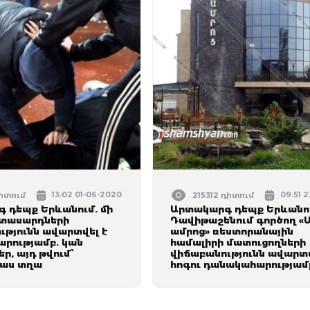
13:02 01-06-2020
09:51 
դիտում
215312 դիտում
 դեպք Երևանում. մի
Արտակարգ դեպք Երևանո
իտասարդների
Դավիթաշենում գործող «
ւթյունն ավարտվել է
ամրոց» ռեստորանային
րությամբ. կան
համալիրի մատուցողների
ր, այդ թվում՝
վիճաբանությունն ավարտվ
աս տղա
հոգու դանակահարությամ