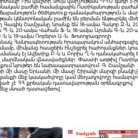
տակի 1-ին վաշտի, նույն վարչության ՊՊԾ գնդի 5-
ոնական բաժնի համայնքային Ոստիկանության բաժա
աբանություն-ծեծկռտուք-դանակահարություն և մա
յան կենտրոնական բաժին են բերման ենթարկել մեծ
Գագիկ Շամշյանը, նրանք են՝ 16-ամյա Հակոբ Զ.-ն, 2
 Պ.-ն, 20-ամյա Վահան Ֆ.-ն, 16-ամյա Արման Գ.-ն, 20-
Բ.-ն և 19-ամյա Ռոբերտ Ա.-ն։ Ֆոտոլրագրողի
մանակ Հանրապետության հրապարակում անհարգալի
ամբ, միմյանց հասցեին հնչեցրել հայհոյանքներ, կո
անակ էլ Ավետիք Բ.-ն և Բորիս Ղ.-ն դանակահարել 
վ մարմնական վնասվածքներ։ Փաստի առթիվ Ոստիկ
ում նյութեր են նախապատրաստվում։ Գ. Շամշյանի
ի մի մասը Երևանի, մի մասը՝ Շիրակի մարզի բնակիչն
հանցանքի մեջ կասկածվողը կամ մեղադրվողը համարվու
ցված չէ ՀՀ քրեական դատավարության օրենսգրքով
 մեջ մտած դատավճռով:
Շամշյան