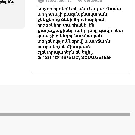
16352 դիտում
Շամշյան
ել են.
Խոշոր հրդեհ՝ Երևանի Սայաթ-Նովա
պողոտայի բազմաբնակարան
շենքերից մեկի 8-րդ հարկում.
հրշեջները տարհանել են
քաղաքացիներին. հրդեհը գազի հետ
կապ չի ունեցել. նախնական
տեղեկություններով՝ պատճառն
օդորակիչին միացված
էլեկտրալարերն են եղել.
ՖՈՏՈՌԵՊՈՐՏԱԺ, ՏԵՍԱՆՅՈւԹ