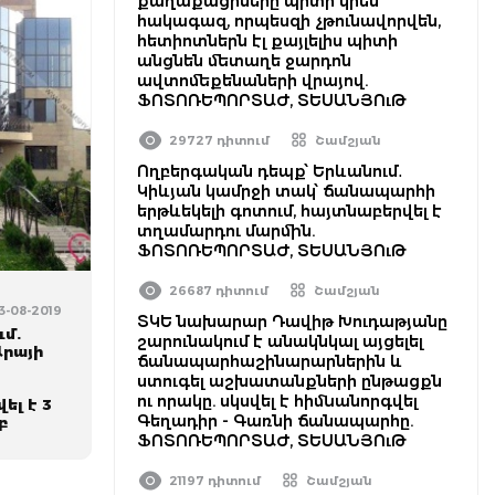
քաղաքացիները պիտի կրեն
հակագազ, որպեսզի չթունավորվեն,
հետիոտներն էլ քայլելիս պիտի
անցնեն մետաղե ջարդոն
ավտոմեքենաների վրայով.
ՖՈՏՈՌԵՊՈՐՏԱԺ, ՏԵՍԱՆՅՈւԹ
29727 դիտում
Շամշյան
Ողբերգական դեպք՝ Երևանում․
Կիևյան կամրջի տակ՝ ճանապարհի
երթևեկելի գոտում, հայտնաբերվել է
տղամարդու մարմին.
ՖՈՏՈՌԵՊՈՐՏԱԺ, ՏԵՍԱՆՅՈւԹ
26687 դիտում
Շամշյան
23-08-2019
ՏԿԵ նախարար Դավիթ Խուդաթյանը
ւմ.
շարունակում է անակնկալ այցելել
Արայի
ճանապարհաշինարարներին և
ստուգել աշխատանքների ընթացքն
ու որակը. սկսվել է հիմնանորգվել
ել է 3
Գեղադիր - Գառնի ճանապարհը.
բ
ՖՈՏՈՌԵՊՈՐՏԱԺ, ՏԵՍԱՆՅՈւԹ
21197 դիտում
Շամշյան