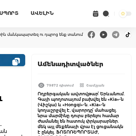
ՍՊՈՐՏ
ԱՎԵԼԻՆ
երին մանկապարտեզ ու դպրոց ենք տանում
Ամենադիտվածներ
79872 դիտում
Շամշյան
Ողբերգական ավտովթար՝ Երևանում.
ւ
Գայի պողոտայում բախվել են «Kia»-ն
(Վիշկա) և «Hongqi»-ն. «Kia»-ն
կողաշրջվել է, վարորդը՝ մահացել.
նրա մարմինը դուրս բերելու համար
ժամանել են հատուկ փրկարարներ.
-
մեկ այլ մեքենայի վրա էլ ցուցանակն
յան
է ընկել. ՖՈՏՈՌԵՊՈՐՏԱԺ,