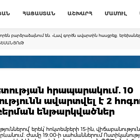
ՅԱՆ
ՀԱՅԱՍՏԱՆ
ԱՇԽԱՐՀ
ՄԱՄՈՒԼ
իորեն բարձրաձայնում են. «Լավ գործն ավարտին հասցրեք. երեխան
 ՏԵՍԱՆՅՈւԹ
ության հրապարակում. 10
թյունն ավարտվել է 2 հոգո
բերման ենթարկվածներ
յուններով՝ երեկ՝ հոկտեմբերի 15-ին, վիճաբանություն
Երևանում։ Ժամը 19։00-ի սահմաններում Ոստիկանութ