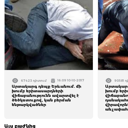
16:09 10-10-2017
67423 դիտում
90581 
Արտակարգ դեպք Երևանում. մի
Արտակարգ
խումբ երիտասարդների
խումբ եր
վիճաբանությունն ավարտվել է
վիճաբանո
ծեծկռտուքով, կան բերման
դանակահա
ենթարկվածներ
վիրավորնե
անչափահ
Այս բաժնից