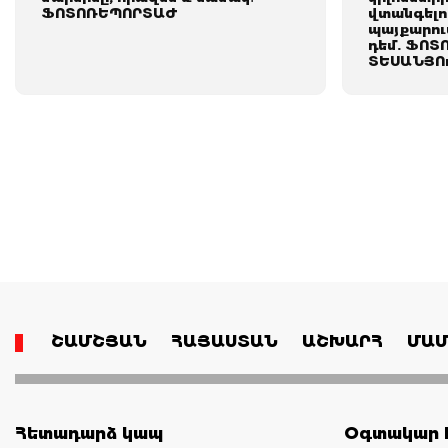
ՖՈՏՈՌԵՊՈՐՏԱԺ
վտանգելով
պայքարու
դեմ. ՖՈՏ
ՏԵՍԱՆՅՈ
ՇԱՄՇՅԱՆ
ՀԱՅԱՍՏԱՆ
ԱՇԽԱՐՀ
ՄԱՄ
Հետադարձ կապ
Օգտակար հ