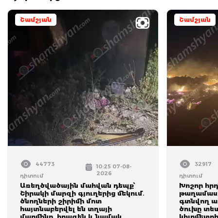
Շամշյան
Շամշյան
44773
32917
10:25 07-08-
2026
դիտում
դիտում
Առեղծվածային մահվան դեպք՝
Խոշոր հրդ
Շիրակի մարզի գյուղերից մեկում․
թաղամասի
ծնողների շիրիմի մոտ
գտնվող աղ
հայտնաբերվել են տղայի
ծուխը տես
մարմինը, հրազեն և նամակ․
կիլոմետրի