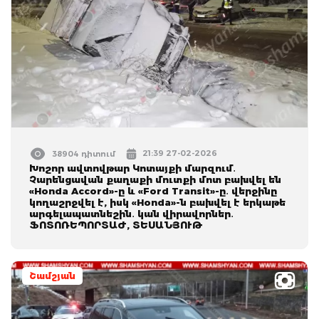
21:39 27-02-2026
38904 դիտում
Խոշոր ավտովթար Կոտայքի մարզում․
Չարենցավան քաղաքի մուտքի մոտ բախվել են
«Honda Accord»-ը և «Ford Transit»-ը․ վերջինը
կողաշրջվել է, իսկ «Honda»-ն բախվել է երկաթե
արգելապատնեշին․ կան վիրավորներ․
ՖՈՏՈՌԵՊՈՐՏԱԺ, ՏԵՍԱՆՅՈՒԹ
Շամշյան