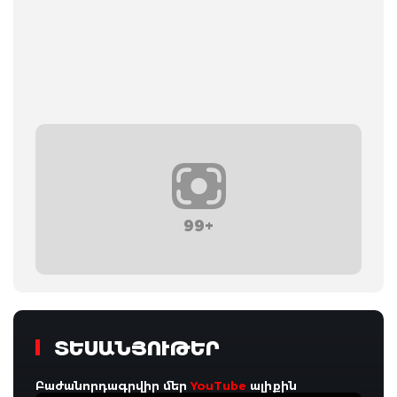
99+
ՏԵՍԱՆՅՈՒԹԵՐ
Բաժանորդագրվիր մեր
YouTube
ալիքին