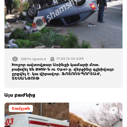
17:02 12-03-2015
30574 դիտում
Խոշոր ավտովթար Առինջի կամարի մոտ.
բախվել են BMW-ն ու Opel-ը. վերջինը գլխիվայր
շրջվել է. կա վիրավոր. ՖՈՏՈՌԵՊՈՐՏԱԺ,
ՏԵՍԱՆՅՈՒԹ
Այս բաժնից
Շամշյան