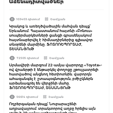
Ամենադիտվածներ
103403 դիտում
Շամշյան
Կրակոց և առեղծվածային մահվան դեպք՝
Երևանում. Հայաստանում հայտնի «Բոնուս»
սուպերմարկետների ցանցի գրասենյակում
հայտնաբերվել է հիմնադիրներից գլխավոր
տնօրենի մարմինը. ՖՈՏՈՌԵՊՈՐՏԱԺ,
ՏԵՍԱՆՅՈւԹ
72505 դիտում
Շամշյան
Արմավիրի մարզում 22-ամյա վարորդը «Toyota»-
ով վրաերթի է ենթարկել փողոցը չթույլատրելի
հատվածով անցնող հետիոտնին. վարորդն
ահազանգել է շտապօգնություն, բժիշկներն
արձանագրել են վերջինի մահը.
ՖՈՏՈՌԵՊՈՐՏԱԺ, ՏԵՍԱՆՅՈւԹ
56614 դիտում
Շամշյան
Ողբերգական դեպք՝ Նուբարաշենի
աղբավայրում. տրակտորով աղբը հրելիս այն
լցվել է 29-ամյա աշխատակցի վրա.