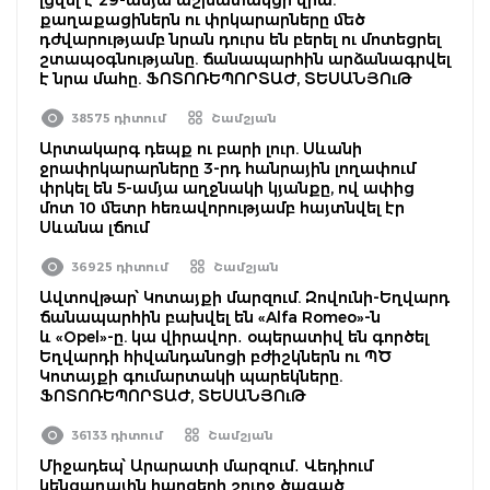
քաղաքացիներն ու փրկարարները մեծ
դժվարությամբ նրան դուրս են բերել ու մոտեցրել
շտապօգնությանը. ճանապարհին արձանագրվել
է նրա մահը. ՖՈՏՈՌԵՊՈՐՏԱԺ, ՏԵՍԱՆՅՈւԹ
38575 դիտում
Շամշյան
Արտակարգ դեպք ու բարի լուր. Սևանի
ջրափրկարարները 3-րդ հանրային լողափում
փրկել են 5-ամյա աղջնակի կյանքը, ով ափից
մոտ 10 մետր հեռավորությամբ հայտնվել էր
Սևանա լճում
36925 դիտում
Շամշյան
Ավտովթար՝ Կոտայքի մարզում. Զովունի-Եղվարդ
ճանապարհին բախվել են «Alfa Romeo»-ն
և «Opel»-ը. կա վիրավոր․ օպերատիվ են գործել
Եղվարդի հիվանդանոցի բժիշկներն ու ՊԾ
Կոտայքի գումարտակի պարեկները.
ՖՈՏՈՌԵՊՈՐՏԱԺ, ՏԵՍԱՆՅՈւԹ
36133 դիտում
Շամշյան
Միջադեպ՝ Արարատի մարզում․ Վեդիում
կենցաղային հարցերի շուրջ ծագած