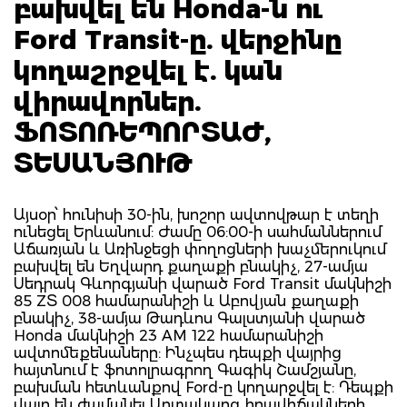
բախվել են Honda-ն ու
Ford Transit-ը. վերջինը
կողաշրջվել է. կան
վիրավորներ.
ՖՈՏՈՌԵՊՈՐՏԱԺ,
ՏԵՍԱՆՅՈՒԹ
Այսօր՝ հունիսի 30-ին, խոշոր ավտովթար է տեղի
ունեցել Երևանում: Ժամը 06:00-ի սահմաններում
Աճառյան և Առինջեցի փողոցների խաչմերուկում
բախվել են Եղվարդ քաղաքի բնակիչ, 27-ամյա
Սեդրակ Գևորգյանի վարած Ford Transit մակնիշի
85 ZՏ 008 համարանիշի և Աբովյան քաղաքի
բնակիչ, 38-ամյա Թադևոս Գալստյանի վարած
Honda մակնիշի 23 AM 122 համարանիշի
ավտոմեքենաները: Ինչպես դեպքի վայրից
հայտնում է ֆոտոլրագրող Գագիկ Շամշյանը,
բախման հետևանքով Ford-ը կողարջվել է: Դեպքի
վայր են ժամանել Արտակարգ իրավիճակների