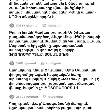
վիճաբանությունն ավարտվել է ծեծկռտուքով․
20-ամյա երիտասարդը վնասվածքներ է
ստացել․ մասնակիցներից մեկը «Վեդի պլաստ»
ՍՊԸ-ի տնօրենի որդին է
30525 դիտում
Շամշյան
Խոշոր հրդեհ՝ Գավառ քաղաքի Արծվաքար
թաղամասում գործող «Ավդո Մեկ» ՍՊԸ-ի փայտի
արտադրամասում. ժամանել են Գավառի, Սևանի,
Մարտունու հրշեջները. արտադրամասն
ամբողջությամբ վերածվել է մոխրի.
ՖՈՏՈՌԵՊՈՐՏԱԺ, ՏԵՍԱՆՅՈւԹ
26181 դիտում
Շամշյան
Արտակարգ դեպք՝ Երևանում. Ալեք Մանուկյան
փողոցում չորացած հսկայական ծառը
արմատից պոկվել և ընկել է «Mazda»-ի վրա. ով է
փոխհատուցելու քաղաքացուն պատճառված
վնասը, հայտնի չէ. ՖՈՏՈՌԵՊՈՐՏԱԺ
25626 դիտում
Շամշյան
Գողության դեպք՝ Արագածոտնի մարզում․
Աշտարակում տան տերերի բացակայության