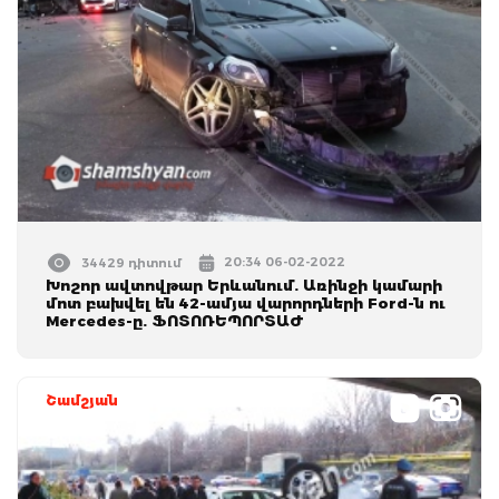
20:34 06-02-2022
34429 դիտում
Խոշոր ավտովթար Երևանում. Առինջի կամարի
մոտ բախվել են 42-ամյա վարորդների Ford-ն ու
Mercedes-ը. ՖՈՏՈՌԵՊՈՐՏԱԺ
Շամշյան