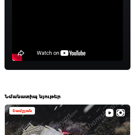
Նմանատիպ նյութեր
Շամշյան