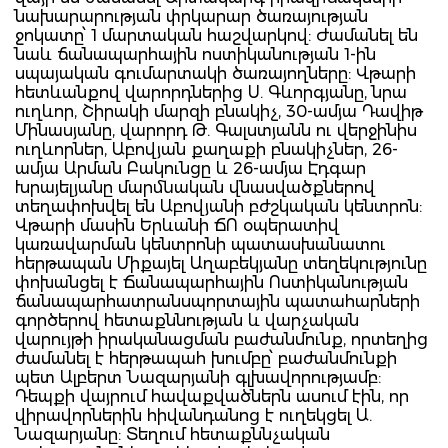
նախարարության փրկարար ծառայության
ջոկատը՝ 1 մարտական հաշվարկով: Ժամանել են
նաև ճանապարհային ոստիկանության 1-ին
սպայական գումարտակի ծառայողները: Վթարի
հետևանքով վարորդներից Ս. Գևորգյանը, նրա
ուղևոր, Շիրակի մարզի բնակիչ, 30-ամյա Դավիթ
Մինասյանը, վարորդ Թ. Գալստյանն ու վերջինիս
ուղևորներ, Աբովյան քաղաքի բնակիչներ, 26-
ամյա Արման Բակունցը և 26-ամյա Էդգար
Ւսրայելյանը մարմնական վնասվածքներով
տեղափոխվել են Աբովյանի բժշկական կենտրոն:
Վթարի մասին Երևանի ՃՈ օպերատիվ
կառավարման կենտրոնի պատասխանատու
հերթապան Միքայել Աղաբեկյանը տեղեկությունը
փոխանցել է Ճանապարհային Ոստիկանության
ճանապարհատրանսպորտային պատահարների
գործերով հետաքննության և վարչական
վարույթի իրականացման բաժանմունք, որտեղից
ժամանել է հերթապահ խումբը՝ բաժանմունքի
պետ Ալբերտ Նազարյանի գլխավորությամբ:
Դեպքի վայրում հավաքվածներն ասում էին, որ
վիրավորներին հիվանդանոց է ուղեկցել Ա.
Նազարյանը: Տեղում հետաքննչական