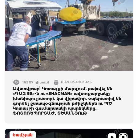
11:49 05-08-2026
16907 դիտում
Ավտովթար՝ Կոտայքի մարզում. բախվել են
«ԳԱԶ 53»-ն ու «SHACMAN» ավտոքարշակը
(մանիպուլյատոր). կա վիրավոր. օպերատիվ են
գործել շտապօգնության բժիշկներն ու ՊԾ
Կոտայքի գումարտակի պարեկները.
ՖՈՏՈՌԵՊՈՐՏԱԺ, ՏԵՍԱՆՅՈւԹ
Շամշյան