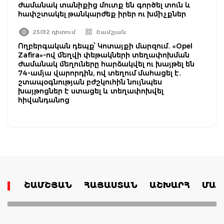
ժամանակ տանիքից մուտք են գործել տուն և
հափշտակել թանկարժեք իրեր ու խմիչքներ
25012 դիտում
Շամշյան
Ողբերգական դեպք՝ Կոտայքի մարզում․ «Opel
Zafira»-ով մեղվի փեթակների տեղափոխման
ժամանակ մեղուները հարձակվել ու խայթել են
74-ամյա վարորդին, ով տեղում մահացել է․
շտապօգնության բժշկուհին նույնպես
խայթոցներ է ստացել և տեղափոխվել
հիվանդանոց
ՇԱՄՇՅԱՆ
ՀԱՅԱՍՏԱՆ
ԱՇԽԱՐՀ
ՄԱՄ