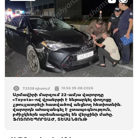
10:56 05-08-2026
72508 դիտում
Արմավիրի մարզում 22-ամյա վարորդը
«Toyota»-ով վրաերթի է ենթարկել փողոցը
չթույլատրելի հատվածով անցնող հետիոտնին.
վարորդն ահազանգել է շտապօգնություն,
բժիշկներն արձանագրել են վերջինի մահը.
ՖՈՏՈՌԵՊՈՐՏԱԺ, ՏԵՍԱՆՅՈւԹ