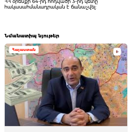
ՀՀ օրենքի 64-րդ հոդվածի 3-րդ կետը
հակասահմանադրական է ճանաչվել:
Նմանատիպ նյութեր
Հայաստան