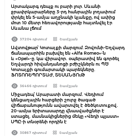
Արտակարգ դեպք ու բարի լուր. Սևանի
ջրափրկարարները 3-րդ հանրային լողափում
փրկել են 5-ամյա աղջնակի կյանքը, ով ափից
մոտ 10 մետր հեռավորությամբ հայտնվել էր
Սևանա լճում
37204 դիտում
Շամշյան
Ավտովթար՝ Կոտայքի մարզում. Զովունի-Եղվարդ
ճանապարհին բախվել են «Alfa Romeo»-ն
և «Opel»-ը. կա վիրավոր․ օպերատիվ են գործել
Եղվարդի հիվանդանոցի բժիշկներն ու ՊԾ
Կոտայքի գումարտակի պարեկները.
ՖՈՏՈՌԵՊՈՐՏԱԺ, ՏԵՍԱՆՅՈւԹ
36466 դիտում
Շամշյան
Միջադեպ՝ Արարատի մարզում․ Վեդիում
կենցաղային հարցերի շուրջ ծագած
վիճաբանությունն ավարտվել է ծեծկռտուքով․
20-ամյա երիտասարդը վնասվածքներ է
ստացել․ մասնակիցներից մեկը «Վեդի պլաստ»
ՍՊԸ-ի տնօրենի որդին է
30867 դիտում
Շամշյան