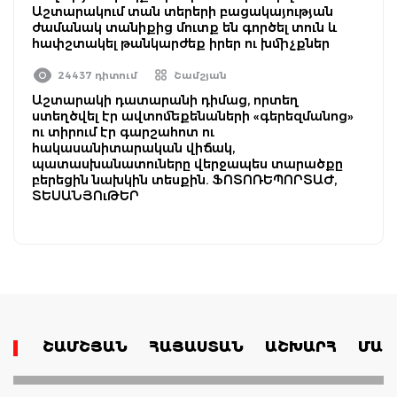
Աշտարակում տան տերերի բացակայության
ժամանակ տանիքից մուտք են գործել տուն և
հափշտակել թանկարժեք իրեր ու խմիչքներ
24437 դիտում
Շամշյան
Աշտարակի դատարանի դիմաց, որտեղ
ստեղծվել էր ավտոմեքենաների «գերեզմանոց»
ու տիրում էր գարշահոտ ու
հակասանիտարական վիճակ,
պատասխանատուները վերջապես տարածքը
բերեցին նախկին տեսքին. ՖՈՏՈՌԵՊՈՐՏԱԺ,
ՏԵՍԱՆՅՈւԹԵՐ
ՇԱՄՇՅԱՆ
ՀԱՅԱՍՏԱՆ
ԱՇԽԱՐՀ
ՄԱՄ