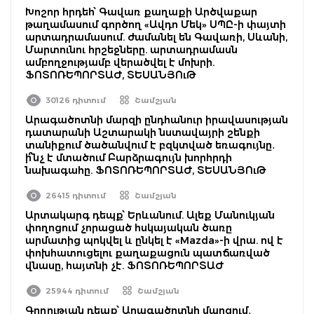
Խոշոր հրդեհ՝ Գավառ քաղաքի Արծվաքար
թաղամասում գործող «Ավդո Մեկ» ՍՊԸ-ի փայտի
արտադրամասում. ժամանել են Գավառի, Սևանի,
Մարտունու հրշեջները. արտադրամասն
ամբողջությամբ վերածվել է մոխրի.
ՖՈՏՈՌԵՊՈՐՏԱԺ, ՏԵՍԱՆՅՈւԹ
30126 դիտում
Շամշյան
Արագածոտնի մարզի ընդհանուր իրավասության
դատարանի Աշտարակի նստավայրի շենքի
տանիքում ծածանվում է բզկտված եռագույնը․
ի՞նչ է մտածում Բարձրագույն խորհրդի
նախագահը. ՖՈՏՈՌԵՊՈՐՏԱԺ, ՏԵՍԱՆՅՈւԹ
26415 դիտում
Շամշյան
Արտակարգ դեպք՝ Երևանում. Ալեք Մանուկյան
փողոցում չորացած հսկայական ծառը
արմատից պոկվել և ընկել է «Mazda»-ի վրա. ով է
փոխհատուցելու քաղաքացուն պատճառված
վնասը, հայտնի չէ. ՖՈՏՈՌԵՊՈՐՏԱԺ
25944 դիտում
Շամշյան
Գողության դեպք՝ Արագածոտնի մարզում․