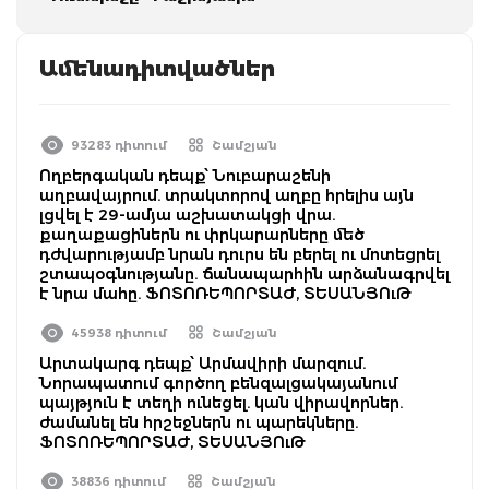
Ամենադիտվածներ
93283 դիտում
Շամշյան
Ողբերգական դեպք՝ Նուբարաշենի
աղբավայրում. տրակտորով աղբը հրելիս այն
լցվել է 29-ամյա աշխատակցի վրա.
քաղաքացիներն ու փրկարարները մեծ
դժվարությամբ նրան դուրս են բերել ու մոտեցրել
շտապօգնությանը. ճանապարհին արձանագրվել
է նրա մահը. ՖՈՏՈՌԵՊՈՐՏԱԺ, ՏԵՍԱՆՅՈւԹ
45938 դիտում
Շամշյան
Արտակարգ դեպք՝ Արմավիրի մարզում.
Նորապատում գործող բենզալցակայանում
պայթյուն է տեղի ունեցել. կան վիրավորներ.
ժամանել են հրշեջներն ու պարեկները.
ՖՈՏՈՌԵՊՈՐՏԱԺ, ՏԵՍԱՆՅՈւԹ
38836 դիտում
Շամշյան