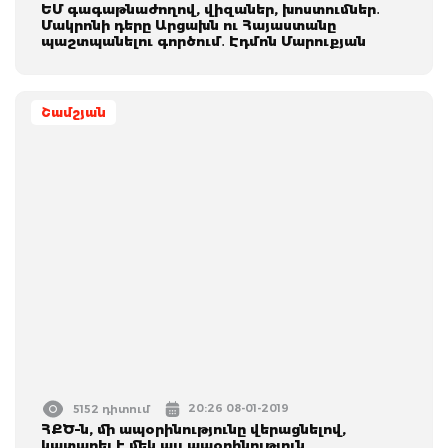
ԵՄ գագաթնաժողով, վիզաներ, խոստումներ․
Մակրոնի դերը Արցախն ու Հայաստանը
պաշտպանելու գործում․ Էդմոն Մարուքյան
Շամշյան
20:26 08-01-2019
5152 դիտում
ՀՔԾ–ն, մի ապօրինությունը վերացնելով,
կատարել է մեկ այլ ապօրինություն.