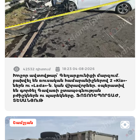
18:23 04-08-2026
42532 դիտում
Խոշոր ավտովթար՝ Գեղարքունիքի մարզում․
բախվել են ռուսական համարանիշներով 2 «Kia»-
ներն ու «Lada»-ն․ կան վիրավորներ. օպերատիվ
են գործել Գավառի շտապօգնության
բժիշկներն ու պարեկները. ՖՈՏՈՌԵՊՈՐՏԱԺ,
ՏԵՍԱՆՅՈւԹ
Շամշյան