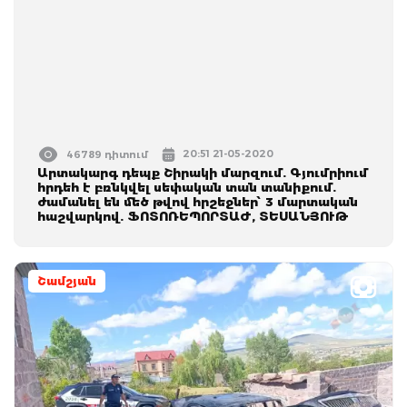
20:51 21-05-2020
46789 դիտում
Արտակարգ դեպք Շիրակի մարզում. Գյումրիում
հրդեհ է բռնկվել սեփական տան տանիքում.
ժամանել են մեծ թվով հրշեջներ՝ 3 մարտական
հաշվարկով. ՖՈՏՈՌԵՊՈՐՏԱԺ, ՏԵՍԱՆՅՈՒԹ
Շամշյան