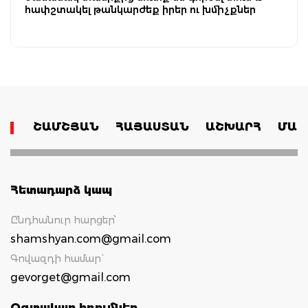
հափշտակել թանկարժեք իրեր ու խմիչքներ
ՇԱՄՇՅԱՆ
ՀԱՅԱՍՏԱՆ
ԱՇԽԱՐՀ
ՄԱՄ
Հետադարձ կապ
Ընդհանուր հարցեր՝
shamshyan.com@gmail.com
Գովազդի համար`
gevorget@gmail.com
Օգտակար հղումներ