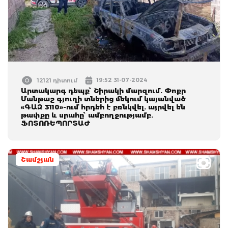
19:52 31-07-2024
12121 դիտում
Արտակարգ դեպք՝ Շիրակի մարզում. Փոքր
Մանթաշ գյուղի տներից մեկում կայանված
«ԳԱԶ 3110»-ում հրդեհ է բռնկվել. այրվել են
թափքը և սրահը՝ ամբողջությամբ.
ՖՈՏՈՌԵՊՈՐՏԱԺ
Շամշյան