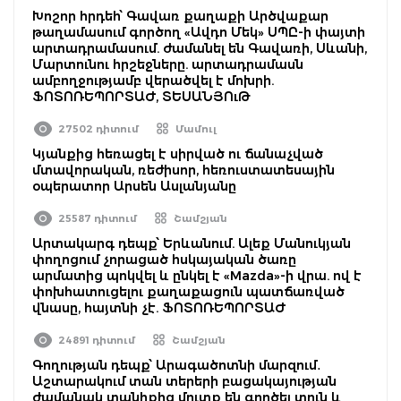
Խոշոր հրդեհ՝ Գավառ քաղաքի Արծվաքար
թաղամասում գործող «Ավդո Մեկ» ՍՊԸ-ի փայտի
արտադրամասում. ժամանել են Գավառի, Սևանի,
Մարտունու հրշեջները. արտադրամասն
ամբողջությամբ վերածվել է մոխրի.
ՖՈՏՈՌԵՊՈՐՏԱԺ, ՏԵՍԱՆՅՈւԹ
27502 դիտում
Մամուլ
Կյանքից հեռացել է սիրված ու ճանաչված
մտավորական, ռեժիսոր, հեռուստատեսային
օպերատոր Արսեն Ասլանյանը
25587 դիտում
Շամշյան
Արտակարգ դեպք՝ Երևանում. Ալեք Մանուկյան
փողոցում չորացած հսկայական ծառը
արմատից պոկվել և ընկել է «Mazda»-ի վրա. ով է
փոխհատուցելու քաղաքացուն պատճառված
վնասը, հայտնի չէ. ՖՈՏՈՌԵՊՈՐՏԱԺ
24891 դիտում
Շամշյան
Գողության դեպք՝ Արագածոտնի մարզում․
Աշտարակում տան տերերի բացակայության
ժամանակ տանիքից մուտք են գործել տուն և