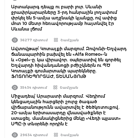
Արտակարգ դեպք ու բարի լուր. Սևանի
ջրափրկարարները 3-րդ հանրային լողափում
փրկել են 5-ամյա աղջնակի կյանքը, ով ափից
մոտ 10 մետր հեռավորությամբ հայտնվել էր
Սևանա լճում
36277 դիտում
Շամշյան
Ավտովթար՝ Կոտայքի մարզում. Զովունի-Եղվարդ
ճանապարհին բախվել են «Alfa Romeo»-ն
և «Opel»-ը. կա վիրավոր․ օպերատիվ են գործել
Եղվարդի հիվանդանոցի բժիշկներն ու ՊԾ
Կոտայքի գումարտակի պարեկները.
ՖՈՏՈՌԵՊՈՐՏԱԺ, ՏԵՍԱՆՅՈւԹ
35434 դիտում
Շամշյան
Միջադեպ՝ Արարատի մարզում․ Վեդիում
կենցաղային հարցերի շուրջ ծագած
վիճաբանությունն ավարտվել է ծեծկռտուքով․
20-ամյա երիտասարդը վնասվածքներ է
ստացել․ մասնակիցներից մեկը «Վեդի պլաստ»
ՍՊԸ-ի տնօրենի որդին է
29634 դիտում
Շամշյան