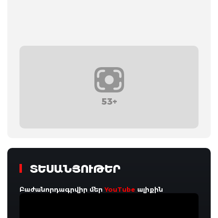
53+
ՏԵՍԱՆՅՈՒԹԵՐ
Բաժանորդագրվիր մեր
YouTube
ալիքին