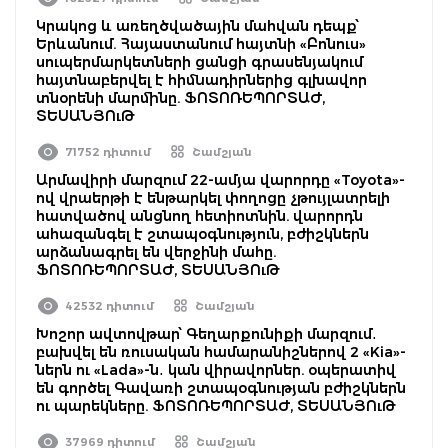
Կրակոց և առեղծվածային մահվան դեպք՝
Երևանում. Հայաստանում հայտնի «Բոնուս»
սուպերմարկետների ցանցի գրասենյակում
հայտնաբերվել է հիմնադիրներից գլխավոր
տնօրենի մարմինը. ՖՈՏՈՌԵՊՈՐՏԱԺ,
ՏԵՍԱՆՅՈւԹ
71752 դիտում
Շամշյան
Արմավիրի մարզում 22-ամյա վարորդը «Toyota»-
ով վրաերթի է ենթարկել փողոցը չթույլատրելի
հատվածով անցնող հետիոտնին. վարորդն
ահազանգել է շտապօգնություն, բժիշկներն
արձանագրել են վերջինի մահը.
ՖՈՏՈՌԵՊՈՐՏԱԺ, ՏԵՍԱՆՅՈւԹ
42532 դիտում
Շամշյան
Խոշոր ավտովթար՝ Գեղարքունիքի մարզում․
բախվել են ռուսական համարանիշներով 2 «Kia»-
ներն ու «Lada»-ն․ կան վիրավորներ. օպերատիվ
են գործել Գավառի շտապօգնության բժիշկներն
ու պարեկները. ՖՈՏՈՌԵՊՈՐՏԱԺ, ՏԵՍԱՆՅՈւԹ
37969 դիտում
Շամշյան