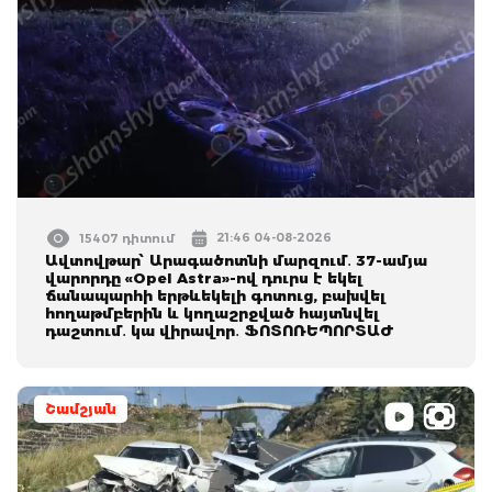
21:46 04-08-2026
15407 դիտում
Ավտովթար՝ Արագածոտնի մարզում․ 37-ամյա
վարորդը «Opel Astra»-ով դուրս է եկել
ճանապարհի երթևեկելի գոտուց, բախվել
հողաթմբերին և կողաշրջված հայտնվել
դաշտում․ կա վիրավոր․ ՖՈՏՈՌԵՊՈՐՏԱԺ
Շամշյան