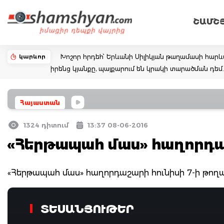
ՇԱՄՇ
կարևոր
Խոշոր հրդեհ՝ Երևանի Սիլիկյան թաղամասի հարևա
իրենց կյանքը, պայքարում են կրակի տարածման դ
Հայաստան
1324 դիտում
13:37 08-06-2016
«Հերթապահ մաս» հաղորդաշ
«Հերթապահ մաս» հաղորդաշարի հունիսի 7-ի թողա
ՏԵՍԱՆՅՈՒԹԵՐ