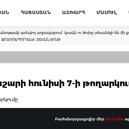
ՅԱՆ
ՀԱՅԱՍՏԱՆ
ԱՇԽԱՐՀ
ՄԱՄՈՒԼ
նությամբ գտնվող աղբավայրում. կրակն ու ծուխը տեսանելի են մի ք
եմ. ՖՈՏՈՌԵՊՈՐՏԱԺ, ՏԵՍԱՆՅՈւԹ
արի հունիսի 7-ի թողարկու
րկումը:
Բաժանորդագրվիր մեր
YouTube
ալ