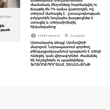
փեթակների տեղափոխման
ժամանակ մեղուները հարձակվել ու
խայթել են 74-ամյա վարորդին, ով
տեղում մահացել է․ շտապօգնության
-08-2026
բժշկուհին նույնպես խայթոցներ է
ստացել և տեղափոխվել
ին
հիվանդանոց
ւթյան
24999 դիտում
Շամշյան
Արտակարգ դեպք՝ Արմավիրի
մարզում. Նորապատում գործող
բենզալցակայանում պայթյուն է տեղի
ունեցել. կան վիրավորներ. ժամանել
են հրշեջներն ու պարեկները.
ՖՈՏՈՌԵՊՈՐՏԱԺ, ՏԵՍԱՆՅՈւԹ