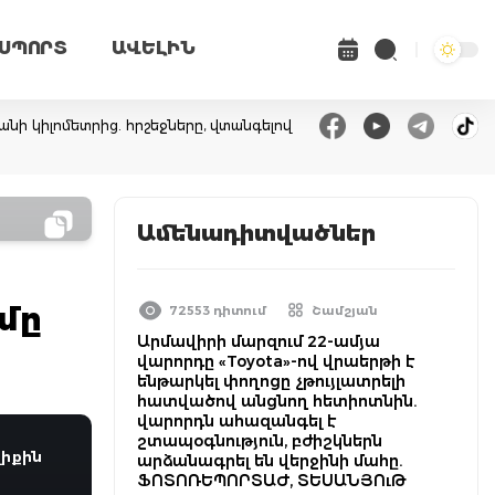
ՍՊՈՐՏ
ԱՎԵԼԻՆ
անի կիլոմետրից. հրշեջները, վտանգելով
Ամենադիտվածներ
մը
72553 դիտում
Շամշյան
Արմավիրի մարզում 22-ամյա
վարորդը «Toyota»-ով վրաերթի է
ենթարկել փողոցը չթույլատրելի
հատվածով անցնող հետիոտնին.
վարորդն ահազանգել է
շտապօգնություն, բժիշկներն
իքին
արձանագրել են վերջինի մահը.
ՖՈՏՈՌԵՊՈՐՏԱԺ, ՏԵՍԱՆՅՈւԹ