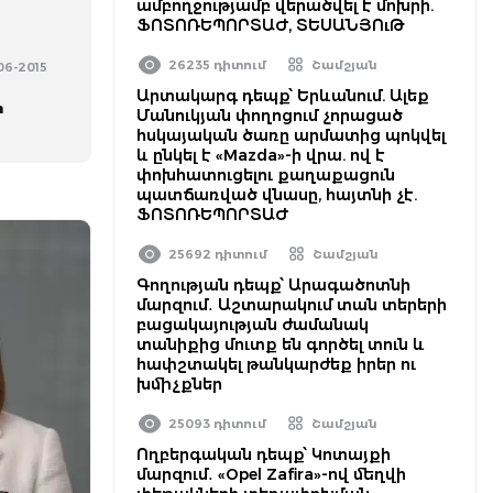
ամբողջությամբ վերածվել է մոխրի.
ՖՈՏՈՌԵՊՈՐՏԱԺ, ՏԵՍԱՆՅՈւԹ
26235 դիտում
Շամշյան
-06-2015
Արտակարգ դեպք՝ Երևանում. Ալեք
ի
Մանուկյան փողոցում չորացած
հսկայական ծառը արմատից պոկվել
և ընկել է «Mazda»-ի վրա. ով է
փոխհատուցելու քաղաքացուն
պատճառված վնասը, հայտնի չէ.
ՖՈՏՈՌԵՊՈՐՏԱԺ
25692 դիտում
Շամշյան
Գողության դեպք՝ Արագածոտնի
մարզում․ Աշտարակում տան տերերի
բացակայության ժամանակ
տանիքից մուտք են գործել տուն և
հափշտակել թանկարժեք իրեր ու
խմիչքներ
25093 դիտում
Շամշյան
Ողբերգական դեպք՝ Կոտայքի
մարզում․ «Opel Zafira»-ով մեղվի