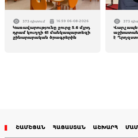
16:59 06-08-2026
373 դիտում
373 դի
Կառավարությունը շուրջ 5.6 մլրդ
Վարչապետ
դրամ կուղղի 61 մանկապարտեզի
աշխատանք
շինարարական ծրագրերին
է Ղրղզստ
ՇԱՄՇՅԱՆ
ՀԱՅԱՍՏԱՆ
ԱՇԽԱՐՀ
ՄԱՄ