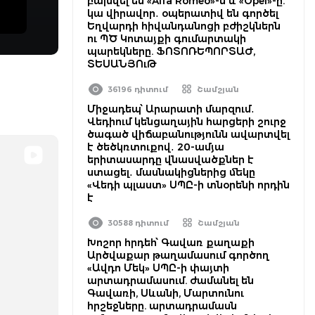
բախվել են «Alfa Romeo»-ն և «Opel»-ը.
կա վիրավոր․ օպերատիվ են գործել
Եղվարդի հիվանդանոցի բժիշկներն
ու ՊԾ Կոտայքի գումարտակի
պարեկները. ՖՈՏՈՌԵՊՈՐՏԱԺ,
ՏԵՍԱՆՅՈւԹ
36196 դիտում
Շամշյան
Միջադեպ՝ Արարատի մարզում․
Վեդիում կենցաղային հարցերի շուրջ
ծագած վիճաբանությունն ավարտվել
է ծեծկռտուքով․ 20-ամյա
երիտասարդը վնասվածքներ է
ստացել․ մասնակիցներից մեկը
«Վեդի պլաստ» ՍՊԸ-ի տնօրենի որդին
է
30588 դիտում
Շամշյան
Խոշոր հրդեհ՝ Գավառ քաղաքի
Արծվաքար թաղամասում գործող
«Ավդո Մեկ» ՍՊԸ-ի փայտի
արտադրամասում. ժամանել են
Գավառի, Սևանի, Մարտունու
հրշեջները. արտադրամասն