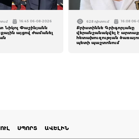
16:45 06-08-2026
16:08 06
տում
628 դիտում
 Նիկոլ Փաշինյանն
Քրիստիննե Գրիգորյանը
ային այցով ժամանել
վերանշանակվել է արտաք
ան
հետախուզության ծառայո
պետի պաշտոնում
ՈՒԼ
ՍՊՈՐՏ
ԱՎԵԼԻՆ