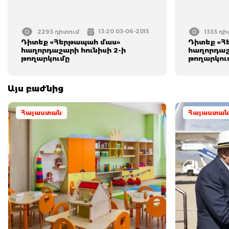
13:20 03-06-2015
2293 դիտում
1333 դ
Դիտեք «Հերթապահ մաս»
Դիտեք «Հ
հաղորդաշարի հունիսի 2-ի
հաղորդաշա
թողարկումը
թողարկու
Այս բաժնից
Հայաստան
Հայաստան