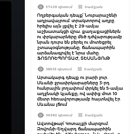
57439 դիտում
Շամշյան
Ողբերգական դեպք՝ Նուբարաշենի
աղբավայրում. տրակտորով աղբը
հրելիս այն լցվել է 29-ամյա
աշխատակցի վրա. քաղաքացիներն
ու փրկարարները մեծ դժվարությամբ
նրան դուրս են բերել ու մոտեցրել
շտապօգնությանը. ճանապարհին
արձանագրվել է նրա մահը.
ՖՈՏՈՌԵՊՈՐՏԱԺ, ՏԵՍԱՆՅՈւԹ
38635 դիտում
Շամշյան
Արտակարգ դեպք ու բարի լուր.
Սևանի ջրափրկարարները 3-րդ
հանրային լողափում փրկել են 5-ամյա
աղջնակի կյանքը, ով ափից մոտ 10
մետր հեռավորությամբ հայտնվել էր
Սևանա լճում
36982 դիտում
Շամշյան
Ավտովթար՝ Կոտայքի մարզում.
Զովունի-Եղվարդ ճանապարհին