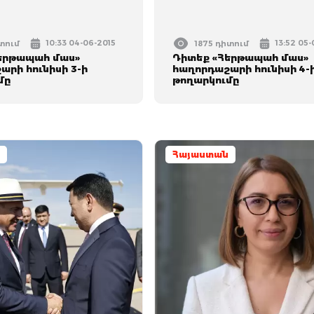
10:33 04-06-2015
13:52 05
իտում
1875 դիտում
երթապահ մաս»
Դիտեք «Հերթապահ մաս»
րի հունիսի 3-ի
հաղորդաշարի հունիսի 4-
մը
թողարկումը
Հայաստան