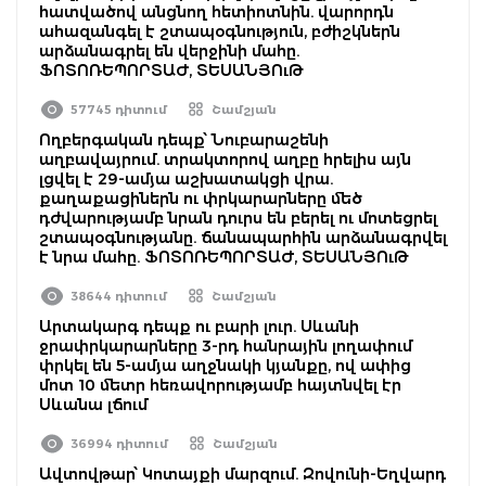
հատվածով անցնող հետիոտնին. վարորդն
ահազանգել է շտապօգնություն, բժիշկներն
արձանագրել են վերջինի մահը.
ՖՈՏՈՌԵՊՈՐՏԱԺ, ՏԵՍԱՆՅՈւԹ
57745 դիտում
Շամշյան
Ողբերգական դեպք՝ Նուբարաշենի
աղբավայրում. տրակտորով աղբը հրելիս այն
լցվել է 29-ամյա աշխատակցի վրա.
քաղաքացիներն ու փրկարարները մեծ
դժվարությամբ նրան դուրս են բերել ու մոտեցրել
շտապօգնությանը. ճանապարհին արձանագրվել
է նրա մահը. ՖՈՏՈՌԵՊՈՐՏԱԺ, ՏԵՍԱՆՅՈւԹ
38644 դիտում
Շամշյան
Արտակարգ դեպք ու բարի լուր. Սևանի
ջրափրկարարները 3-րդ հանրային լողափում
փրկել են 5-ամյա աղջնակի կյանքը, ով ափից
մոտ 10 մետր հեռավորությամբ հայտնվել էր
Սևանա լճում
36994 դիտում
Շամշյան
Ավտովթար՝ Կոտայքի մարզում. Զովունի-Եղվարդ