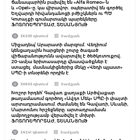
ճանապարհին բախվել են «Alfa Romeo»-ն
և «Opel»-ը. կա վիրավոր․ օպերատիվ են գործել
Եղվարդի հիվանդանոցի բժիշկներն ու ՊԾ
Կոտայքի գումարտակի պարեկները.
ՖՈՏՈՌԵՊՈՐՏԱԺ, ՏԵՍԱՆՅՈւԹ
36205 դիտում
Շամշյան
Միջադեպ՝ Արարատի մարզում․ Վեդիում
կենցաղային հարցերի շուրջ ծագած
վիճաբանությունն ավարտվել է ծեծկռտուքով․
20-ամյա երիտասարդը վնասվածքներ է
ստացել․ մասնակիցներից մեկը «Վեդի պլաստ»
ՍՊԸ-ի տնօրենի որդին է
30603 դիտում
Շամշյան
Խոշոր հրդեհ՝ Գավառ քաղաքի Արծվաքար
թաղամասում գործող «Ավդո Մեկ» ՍՊԸ-ի փայտի
արտադրամասում. ժամանել են Գավառի, Սևանի,
Մարտունու հրշեջները. արտադրամասն
ամբողջությամբ վերածվել է մոխրի.
ՖՈՏՈՌԵՊՈՐՏԱԺ, ՏԵՍԱՆՅՈւԹ
26241 դիտում
Շամշյան