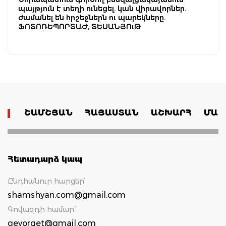
պայթյուն է տեղի ունեցել. կան վիրավորներ.
ժամանել են հրշեջներն ու պարեկները.
ՖՈՏՈՌԵՊՈՐՏԱԺ, ՏԵՍԱՆՅՈւԹ
ՇԱՄՇՅԱՆ
ՀԱՅԱՍՏԱՆ
ԱՇԽԱՐՀ
ՄԱՄ
Հետադարձ կապ
Ընդհանուր հարցեր՝
shamshyan.com@gmail.com
Գովազդի համար`
gevorget@gmail.com