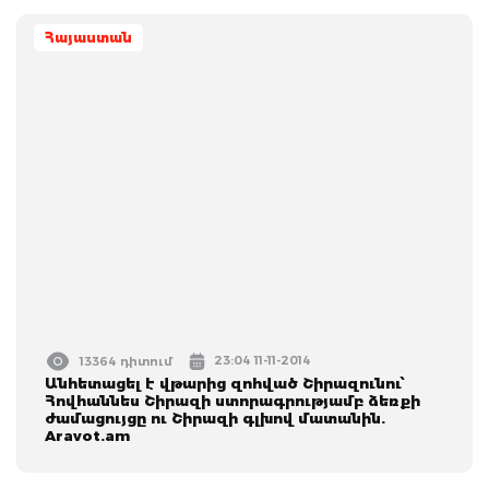
Հայաստան
23:04 11-11-2014
13364 դիտում
Անհետացել է վթարից զոհված Շիրազունու՝
Հովհաննես Շիրազի ստորագրությամբ ձեռքի
ժամացույցը ու Շիրազի գլխով մատանին.
Aravot.am