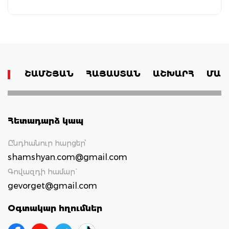
ՇԱՄՇՅԱՆ
ՀԱՅԱՍՏԱՆ
ԱՇԽԱՐՀ
ՄԱՄ
Հետադարձ կապ
Ընդհանուր հարցեր՝
shamshyan.com@gmail.com
Գովազդի համար`
gevorget@gmail.com
Օգտակար հղումներ