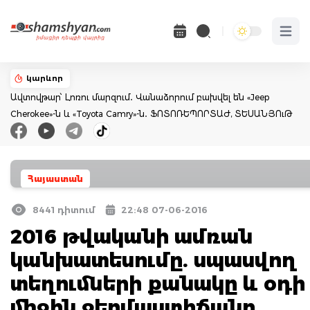
Open 
կարևոր
Ավտովթար՝ Լոռու մարզում․ Վանաձորում բախվել են «Jeep
Cherokee»-ն և «Toyota Camry»-ն․ ՖՈՏՈՌԵՊՈՐՏԱԺ, ՏԵՍԱՆՅՈւԹ
Հայաստան
8441 դիտում
22:48 07-06-2016
2016 թվականի ամռան
կանխատեսումը. սպասվող
տեղումների քանակը և օդի
միջին ջերմաստիճանը