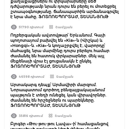
քաղաքացիներն ու փրկարարները մեծ
դժվարությամբ նրան դուրս են բերել ու մոտեցրել
շտապօգնությանը. ճանապարհին արձանագրվել
է նրա մահը. ՖՈՏՈՌԵՊՈՐՏԱԺ, ՏԵՍԱՆՅՈւԹ
51790 դիտում
Շամշյան
Ողբերգական ավտովթար՝ Երևանում. Գայի
պողոտայում բախվել են «Kia»-ն (Վիշկա) և
«Hongqi»-ն. «Kia»-ն կողաշրջվել է, վարորդը՝
մահացել. նրա մարմինը դուրս բերելու համար
ժամանել են հատուկ փրկարարներ. մեկ այլ
մեքենայի վրա էլ ցուցանակն է ընկել.
ՖՈՏՈՌԵՊՈՐՏԱԺ, ՏԵՍԱՆՅՈւԹ
46598 դիտում
Շամշյան
Արտակարգ դեպք՝ Արմավիրի մարզում.
Նորապատում գործող բենզալցակայանում
պայթյուն է տեղի ունեցել. կան վիրավորներ.
ժամանել են հրշեջներն ու պարեկները.
ՖՈՏՈՌԵՊՈՐՏԱԺ, ՏԵՍԱՆՅՈւԹ
35816 դիտում
Շամշյան
Բլոգեր «Թու-թու-թու Լավա»-ի՝ համացանցով
տարածած գովազդի կեղծ լինելու մասին