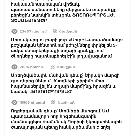
հակասանիտարական վիճակ,
պատասխանատուները վերջապես տարածքը
բերեցին նախկին տեսքին. ՖՈՏՈՌԵՊՈՐՏԱԺ,
ՏԵՍԱՆՅՈւԹԵՐ
23467 դիտում
Շամշյան
Արտակարգ ու բարի լուր. «Սուրբ Աստվածամայր»
բժշկական կենտրոնում բժիշկները փրկել են 5-
ամյա օտարերկրացի տղայի կյանքը, ում
ծնողները հայտնաբերել էին լողավազանում
21614 դիտում
Շամշյան
Առեղծվածային մահվան դեպք՝ Շիրակի մարզի
գյուղերից մեկում․ ծնողների շիրիմի մոտ
հայտնաբերվել են տղայի մարմինը, հրազեն և
նամակ․ ՖՈՏՈՌԵՊՈՐՏԱԺ
18806 դիտում
Շամշյան
Ողբերգական դեպք՝ Սյունիքի մարզում. ԱԺ
պատգամավորի հոր հոգեհանգստին
մասնակցելու ժամանակ Գորիսի էկոպարեկային
ծառայության պետը հանկարծամահ է եղել