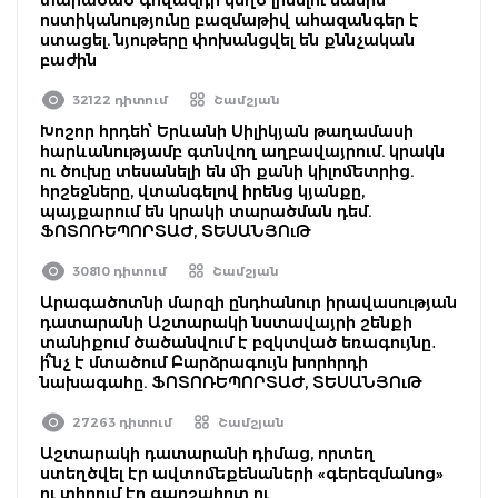
ոստիկանությունը բազմաթիվ ահազանգեր է
ստացել. նյութերը փոխանցվել են քննչական
բաժին
32122 դիտում
Շամշյան
Խոշոր հրդեհ՝ Երևանի Սիլիկյան թաղամասի
հարևանությամբ գտնվող աղբավայրում. կրակն
ու ծուխը տեսանելի են մի քանի կիլոմետրից.
հրշեջները, վտանգելով իրենց կյանքը,
պայքարում են կրակի տարածման դեմ.
ՖՈՏՈՌԵՊՈՐՏԱԺ, ՏԵՍԱՆՅՈւԹ
30810 դիտում
Շամշյան
Արագածոտնի մարզի ընդհանուր իրավասության
դատարանի Աշտարակի նստավայրի շենքի
տանիքում ծածանվում է բզկտված եռագույնը․
ի՞նչ է մտածում Բարձրագույն խորհրդի
նախագահը. ՖՈՏՈՌԵՊՈՐՏԱԺ, ՏԵՍԱՆՅՈւԹ
27263 դիտում
Շամշյան
Աշտարակի դատարանի դիմաց, որտեղ
ստեղծվել էր ավտոմեքենաների «գերեզմանոց»
ու տիրում էր գարշահոտ ու