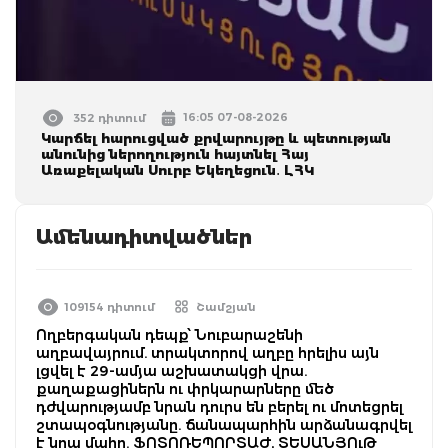
16:05 07-08-2026
352 դիտում
Կարճել հարուցված քրվարույթը և պետության
անունից ներողություն հայտնել Հայ
Առաքելական Սուրբ Եկեղեցուն․ ԼՀԿ
Ամենադիտվածներ
109154 դիտում
Շամշյան
Ողբերգական դեպք՝ Նուբարաշենի
աղբավայրում. տրակտորով աղբը հրելիս այն
լցվել է 29-ամյա աշխատակցի վրա.
քաղաքացիներն ու փրկարարները մեծ
դժվարությամբ նրան դուրս են բերել ու մոտեցրել
շտապօգնությանը. ճանապարհին արձանագրվել
է նրա մահը. ՖՈՏՈՌԵՊՈՐՏԱԺ, ՏԵՍԱՆՅՈւԹ