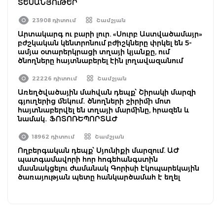
ՏԵՍԱՆՅՈւԹԵՐ
23908 դիտում
Շամշյան
Արտակարգ ու բարի լուր. «Սուրբ Աստվածամայր»
բժշկական կենտրոնում բժիշկները փրկել են 5-
ամյա օտարերկրացի տղայի կյանքը, ում
ծնողները հայտնաբերել էին լողավազանում
22226 դիտում
Շամշյան
Առեղծվածային մահվան դեպք՝ Շիրակի մարզի
գյուղերից մեկում․ ծնողների շիրիմի մոտ
հայտնաբերվել են տղայի մարմինը, հրազեն և
նամակ․ ՖՈՏՈՌԵՊՈՐՏԱԺ
18962 դիտում
Շամշյան
Ողբերգական դեպք՝ Սյունիքի մարզում. ԱԺ
պատգամավորի հոր հոգեհանգստին
մասնակցելու ժամանակ Գորիսի էկոպարեկային
ծառայության պետը հանկարծամահ է եղել