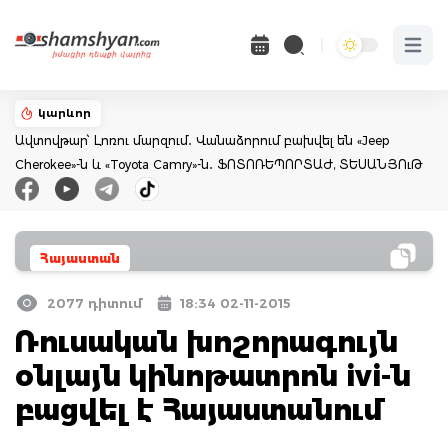
Open 
կարևոր
Ավտովթար՝ Լոռու մարզում․ Վանաձորում բախվել են «Jeep
Cherokee»-ն և «Toyota Camry»-ն․ ՖՈՏՈՌԵՊՈՐՏԱԺ, ՏԵՍԱՆՅՈւԹ
Հայաստան
2077 դիտում
18:34 02-11-2015
Ռուսական խոշորագույն
օնլայն կինոթատրոն ivi-ն
բացվել է Հայաստանում