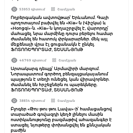
53953 դիտում
Շամշյան
Ողբերգական ավտովթար՝ Երևանում. Գայի
պողոտայում բախվել են «Kia»-ն (Վիշկա) և
«Hongqi»-ն. «Kia»-ն կողաշրջվել է, վարորդը՝
մահացել. նրա մարմինը դուրս բերելու համար
ժամանել են հատուկ փրկարարներ. մեկ այլ
մեքենայի վրա էլ ցուցանակն է ընկել.
ՖՈՏՈՌԵՊՈՐՏԱԺ, ՏԵՍԱՆՅՈւԹ
46769 դիտում
Շամշյան
Արտակարգ դեպք՝ Արմավիրի մարզում.
Նորապատում գործող բենզալցակայանում
պայթյուն է տեղի ունեցել. կան վիրավորներ.
ժամանել են հրշեջներն ու պարեկները.
ՖՈՏՈՌԵՊՈՐՏԱԺ, ՏԵՍԱՆՅՈւԹ
38834 դիտում
Շամշյան
Բլոգեր «Թու-թու-թու Լավա»-ի՝ համացանցով
տարածած գովազդի կեղծ լինելու մասին
ոստիկանությունը բազմաթիվ ահազանգեր է
ստացել. նյութերը փոխանցվել են քննչական
բաժին