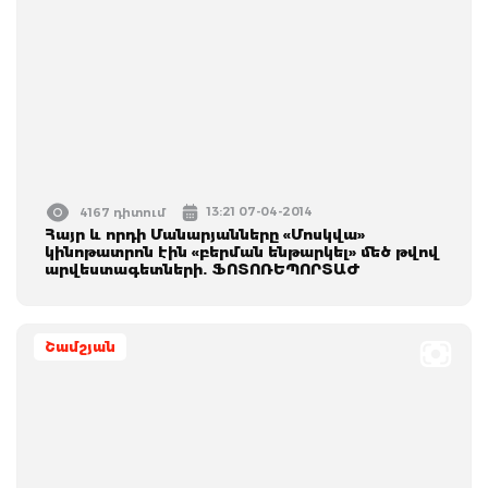
13:21 07-04-2014
4167 դիտում
Հայր և որդի Մանարյանները «Մոսկվա»
կինոթատրոն էին «բերման ենթարկել» մեծ թվով
արվեստագետների. ՖՈՏՈՌԵՊՈՐՏԱԺ
Շամշյան