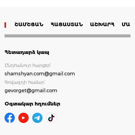
ՇԱՄՇՅԱՆ
ՀԱՅԱՍՏԱՆ
ԱՇԽԱՐՀ
ՄԱՄ
Հետադարձ կապ
Ընդհանուր հարցեր՝
shamshyan.com@gmail.com
Գովազդի համար`
gevorget@gmail.com
Օգտակար հղումներ