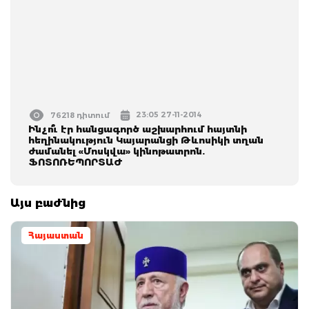
23:05 27-11-2014
76218 դիտում
Ինչո՞ւ էր հանցագործ աշխարհում հայտնի
հեղինակություն Կայարանցի Թևոսիկի տղան
ժամանել «Մոսկվա» կինոթատրոն.
ՖՈՏՈՌԵՊՈՐՏԱԺ
Այս բաժնից
Հայաստան