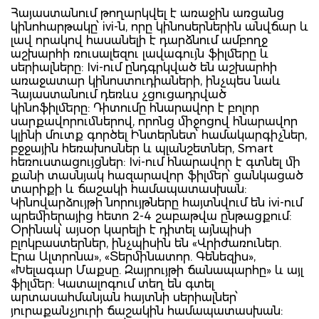
Հայաստանում թողարկվել է առաջին առցանց
կինոհարթակը՝ ivi-ն, որը կինոսերներին անվճար և
լավ որակով հասանելի է դարձնում ամբողջ
աշխարհի ռուսալեզու լավագույն ֆիլմերը և
սերիալները: Ivi-ում ընդգրկված են աշխարհի
առաջատար կինոստուդիաների, ինչպես նաև
Հայաստանում դեռևս չցուցադրված
կինոֆիլմերը: Դիտումը հնարավոր է բոլոր
սարքավորումներով, որոնց միջոցով հնարավոր
կլինի մուտք գործել Ինտերնետ՝ համակարգիչներ,
բջջային հեռախոսներ և պլանշետներ, Smart
հեռուստացույցներ: Ivi-ում հնարավոր է գտնել մի
քանի տասնյակ հազարավոր ֆիլմեր՝ ցանկացած
տարիքի և ճաշակի համապատասխան:
Կինովարձույթի նորույթները հայտնվում են ivi-ում
պրեմիերայից հետո 2-4 շաբաթվա ընթացքում:
Օրինակ՝ այսօր կարելի է դիտել այնպիսի
բլոկբաստերներ, ինչպիսին են «Վրիժառուներ.
Էրա Ալտրոնա», «Տերմինատոր. Գենեզիս»,
«Խելագար Մաքսը. Զայրույթի ճանապարհը» և այլ
ֆիլմեր: Կատալոգում տեղ են գտել
արտասահմանյան հայտնի սերիալներ՝
յուրաքանչյուրի ճաշակին համապատասխան: