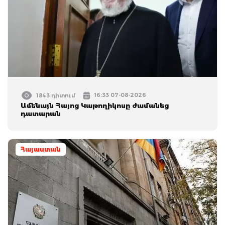
16:33 07-08-2026
1843 դիտում
Ամենայն Հայոց Կաթողիկոսը ժամանեց
դատարան
Հայաստան