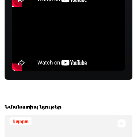
Նմանատիպ նյութեր
Սպորտ