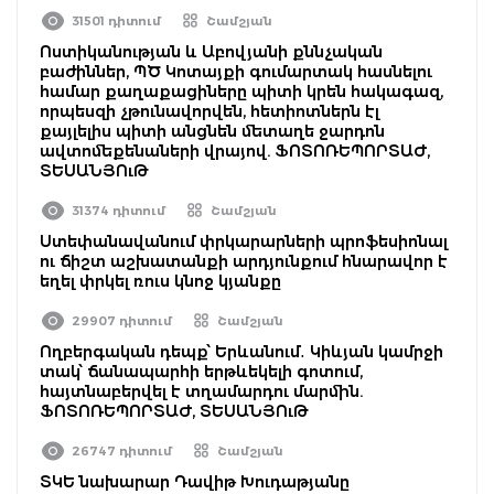
31501 դիտում
Շամշյան
Ոստիկանության և Աբովյանի քննչական
բաժիններ, ՊԾ Կոտայքի գումարտակ հասնելու
համար քաղաքացիները պիտի կրեն հակագազ,
որպեսզի չթունավորվեն, հետիոտներն էլ
քայլելիս պիտի անցնեն մետաղե ջարդոն
ավտոմեքենաների վրայով. ՖՈՏՈՌԵՊՈՐՏԱԺ,
ՏԵՍԱՆՅՈւԹ
31374 դիտում
Շամշյան
Ստեփանավանում փրկարարների պրոֆեսիոնալ
ու ճիշտ աշխատանքի արդյունքում հնարավոր է
եղել փրկել ռուս կնոջ կյանքը
29907 դիտում
Շամշյան
Ողբերգական դեպք՝ Երևանում․ Կիևյան կամրջի
տակ՝ ճանապարհի երթևեկելի գոտում,
հայտնաբերվել է տղամարդու մարմին.
ՖՈՏՈՌԵՊՈՐՏԱԺ, ՏԵՍԱՆՅՈւԹ
26747 դիտում
Շամշյան
ՏԿԵ նախարար Դավիթ Խուդաթյանը