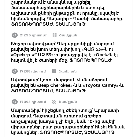
շարունակում է անակնկալ այցելել
ճանապարհաշինարարներին և ստուգել
աշխատանքների ընթացքն ու որակը. սկսվել է
հիմնանորգվել Գեղադիր - Գառնի ճանապարհը.
ՖՈՏՈՌԵՊՈՐՏԱԺ, ՏԵՍԱՆՅՈւԹ
21296 դիտում
Շամշյան
Խոշոր ավտովթար՝ Գեղարքունիքի մարզում.
բախվել են խոտ տեղափոխող «ԳԱԶ 53»-ն ու
«Opel»-ը. «ԳԱԶ 53»-ը կողաշրջվել է, «Opel»-ն էլ
հայտնվել է ծառերի մեջ. ՖՈՏՈՌԵՊՈՐՏԱԺ
17288 դիտում
Շամշյան
Ավտովթար՝ Լոռու մարզում․ Վանաձորում
բախվել են «Jeep Cherokee»-ն և «Toyota Camry»-ն․
ՖՈՏՈՌԵՊՈՐՏԱԺ, ՏԵՍԱՆՅՈւԹ
17095 դիտում
Շամշյան
Մարտաֆիլմ հիշեցնող ծեծկռտուք՝ Արարատի
մարզում. Դաշտավան գյուղում գիշերը
արշալույսը խաղաղ չի եղել. կան 10-ից ավելի
վիրավորներ. ըստ քաղաքացիների՝ հնչել են նաև
կրակոցներ. ՖՈՏՈՌԵՊՈՐՏԱԺ, ՏԵՍԱՆՅՈՒԹ