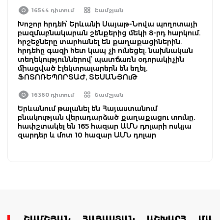
16544 դիտում
Շամշյան
Խոշոր հրդեհ՝ Երևանի Սայաթ-Նովա պողոտայի
բազմաբնակարան շենքերից մեկի 8-րդ հարկում.
հրշեջները տարհանել են քաղաքացիներին.
հրդեհը գազի հետ կապ չի ունեցել. նախնական
տեղեկություններով՝ պատճառն օդորակիչին
միացված էլեկտրալարերն են եղել.
ՖՈՏՈՌԵՊՈՐՏԱԺ, ՏԵՍԱՆՅՈւԹ
16360 դիտում
Շամշյան
Երևանում թալանել են Հայաստանում
բնակության վերադարձած քաղաքացու տունը․
հափշտակել են 165 հազար ԱՄՆ դոլարի ոսկյա
զարդեր և մոտ 10 հազար ԱՄՆ դոլար
ՇԱՄՇՅԱՆ
ՀԱՅԱՍՏԱՆ
ԱՇԽԱՐՀ
ՄԱՄ