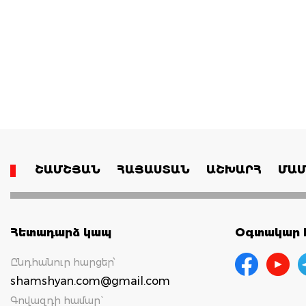
ՇԱՄՇՅԱՆ
ՀԱՅԱՍՏԱՆ
ԱՇԽԱՐՀ
ՄԱՄ
Հետադարձ կապ
Օգտակար հ
Ընդհանուր հարցեր՝
shamshyan.com@gmail.com
Գովազդի համար`