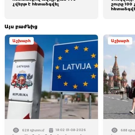
չվերթ է հետաձգվել
շուրջ 100
հետաձգվե
Այս բաժնից
Աշխարհ
Աշխարհ
18:02 01-08-2026
628 դիտում
688 դի