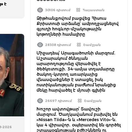
թ է
30106 դիտում
Հայաստան
Ձիթհանքովում բացվեց Հիսուս
Քրիստոսի արձանը՝ ամբողջացնելով
գյուղի հոգևոր-մշակութային
կոթողների համալիրը
28308 դիտում
Շամշյան
Միջադեպ՝ Արագածոտնի մարզում․
Աշտարակում ծննդյան
արարողությունը վերածվել է
ծեծկռտուքի․ 34-ամյա տղամարդը
ծակող-կտրող առարկայից
վնասվածքներ է ստացել, իսկ
ոստիկանության բաժնում նրանցից
մեկը հարվածել է մյուսի գլխին
26697 դիտում
Շամշյան
Խոշոր ավտովթար՝ Տավուշի
մարզում․ Ծաղկավանում բախվել են
«Nissan Tiida»-ն և «Mercedes Vito»-ն․
կա 4 վիրավոր․ օպերատիվ են գործել
08-2026
շտապօգնության բժիշկներն ու