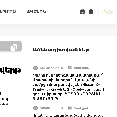
ՍՊՈՐՏ
ԱՎԵԼԻՆ
Ամենադիտվածներ
չվերթ
58208 դիտում
Շամշյան
Խոշոր ու ողբերգական ավտովթար՝
Արարատի մարզում. Այգավանի
կամրջի մոտ բախվել են «Nissan X-
Trail»-ը, «Kia»-ն և 2 «Opel»-ները. կա 1
ին
զոհ, 1 վիրավոր. ՖՈՏՈՌԵՊՈՐՏԱԺ,
յունը
ՏԵՍԱՆՅՈւԹ
գման
50688 դիտում
Շամշյան
Կրակոց և առեղծվածային մահվան