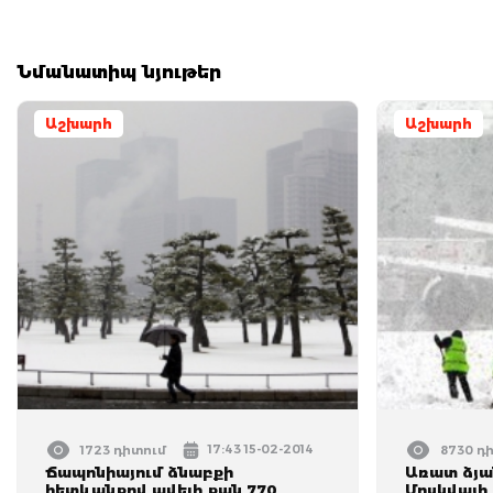
Նմանատիպ նյութեր
Աշխարհ
Աշխարհ
17:43 15-02-2014
1723 դիտում
8730 դ
Ճապոնիայում ձնաբքի
Առատ ձյ
հետևանքով ավելի քան 770
Մոսկվայի