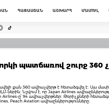
ՅԱՆ
ՀԱՅԱՍՏԱՆ
ԱՇԽԱՐՀ
ՄԱՄՈՒԼ
որկի պատճառով շուրջ 360 
վելի քան 360 ավիաչվերթ է հետաձգվել է։ Այս մաս
ԼՄ֊ներին։ Նշվում է, որ Japan Airlines ավիաընկերութ
ppon Airlines֊ը՝ 94 ավիաչվերթներ։ Թռրիչքների հետաձ
lines, Peach Aviation ավիաընկերությունները։