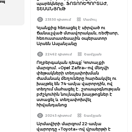
ապ
պարեկները․ ՖՈՏՈՌԵՊՈՐՏԱԺ,
ՏԵՍԱՆՅՈւԹ
23530 դիտում
Մամուլ
Կյանքից հեռացել է սիրված ու
ճանաչված մտավորական, ռեժիսոր,
հեռուստատեսային օպերատոր
Արսեն Ասլանյանը
22462 դիտում
Շամշյան
Ողբերգական դեպք՝ Կոտայքի
մարզում․ «Opel Zafira»-ով մեղվի
փեթակների տեղափոխման
ժամանակ մեղուները հարձակվել ու
խայթել են 74-ամյա վարորդին, ով
տեղում մահացել է․ շտապօգնության
բժշկուհին նույնպես խայթոցներ է
ստացել և տեղափոխվել
հիվանդանոց
20243 դիտում
Շամշյան
Արմավիրի մարզում 22-ամյա
վարորդը «Toyota»-ով վրաերթի է