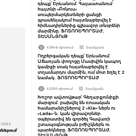
դեպք՝ Երևանում. Հայաստանում
հայտնի «Բոնուս»
սուպերմարկետների ցանցի
գրասենյակում հայտնաբերվել է
հիմնադիրներից գլխավոր տնօրենի
մարմինը. ՖՈՏՈՌԵՊՈՐՏԱԺ,
ՏԵՍԱՆՅՈւԹ
43846 դիտում
Շամշյան
Ողբերգական դեպք՝ Երևանում.
Աճառյան փողոցը Մասիվին կապող
կամրջի տակ հայտնաբերվել է
տղամարդու մարմին, ում մոտ եղել է 2
նամակ․ ՖՈՏՈՌԵՊՈՐՏԱԺ
42010 դիտում
Շամշյան
Խոշոր ավտովթար՝ Գեղարքունիքի
մարզում․ բախվել են ռուսական
համարանիշներով 2 «Kia»-ներն ու
«Lada»-ն․ կան վիրավորներ.
օպերատիվ են գործել Գավառի
11-2023
շտապօգնության բժիշկներն ու
պարեկները. ՖՈՏՈՌԵՊՈՐՏԱԺ,
ներում
ՏԵՍԱՆՅՈւԹ