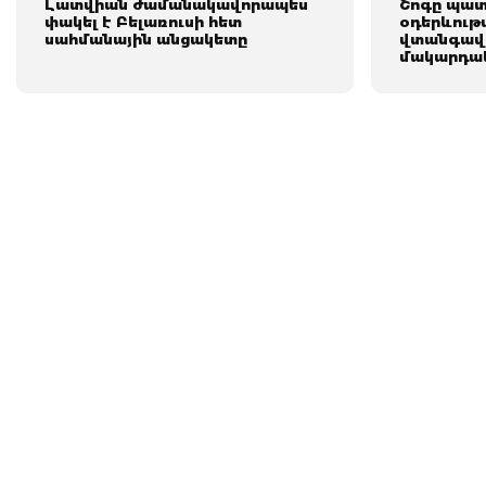
Լատվիան ժամանակավորապես
Շոգը պատե
փակել է Բելառուսի հետ
օդերևութ
սահմանային անցակետը
վտանգավո
մակարդակ