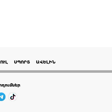
ՈՒԼ
ՍՊՈՐՏ
ԱՎԵԼԻՆ
ղումներ