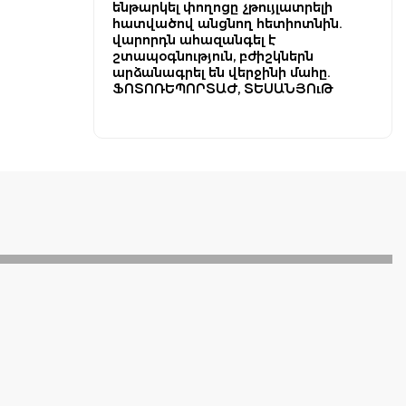
ենթարկել փողոցը չթույլատրելի
հատվածով անցնող հետիոտնին.
վարորդն ահազանգել է
շտապօգնություն, բժիշկներն
արձանագրել են վերջինի մահը.
ՖՈՏՈՌԵՊՈՐՏԱԺ, ՏԵՍԱՆՅՈւԹ