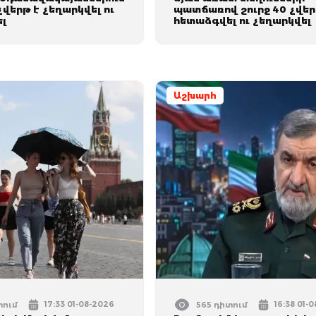
 չվերթ է չեղարկվել ու
պատճառով շուրջ 40 չվեր
լ
հետաձգվել ու չեղարկվել
Աշխարհ
17:33 01-08-2026
16:38 01-
տում
565 դիտում