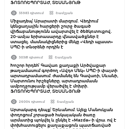
ՖՈՏՈՌԵՊՈՐՏԱԺ, ՏԵՍԱՆՅՈւԹ
35983 դիտում
Շամշյան
Միջադեպ՝ Արարատի մարզում․ Վեդիում
կենցաղային հարցերի շուրջ ծագած
վիճաբանությունն ավարտվել է ծեծկռտուքով․
20-ամյա երիտասարդը վնասվածքներ է
ստացել․ մասնակիցներից մեկը «Վեդի պլաստ»
ՍՊԸ-ի տնօրենի որդին է
30381 դիտում
Շամշյան
Խոշոր հրդեհ՝ Գավառ քաղաքի Արծվաքար
թաղամասում գործող «Ավդո Մեկ» ՍՊԸ-ի փայտի
արտադրամասում. ժամանել են Գավառի, Սևանի,
Մարտունու հրշեջները. արտադրամասն
ամբողջությամբ վերածվել է մոխրի.
ՖՈՏՈՌԵՊՈՐՏԱԺ, ՏԵՍԱՆՅՈւԹ
26004 դիտում
Շամշյան
Արտակարգ դեպք՝ Երևանում. Ալեք Մանուկյան
փողոցում չորացած հսկայական ծառը
արմատից պոկվել և ընկել է «Mazda»-ի վրա. ով է
փոխհատուցելու քաղաքացուն պատճառված