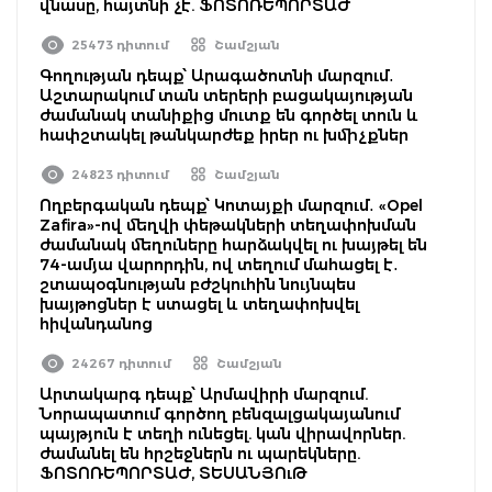
վնասը, հայտնի չէ. ՖՈՏՈՌԵՊՈՐՏԱԺ
25473 դիտում
Շամշյան
Գողության դեպք՝ Արագածոտնի մարզում․
Աշտարակում տան տերերի բացակայության
ժամանակ տանիքից մուտք են գործել տուն և
հափշտակել թանկարժեք իրեր ու խմիչքներ
24823 դիտում
Շամշյան
Ողբերգական դեպք՝ Կոտայքի մարզում․ «Opel
Zafira»-ով մեղվի փեթակների տեղափոխման
ժամանակ մեղուները հարձակվել ու խայթել են
74-ամյա վարորդին, ով տեղում մահացել է․
շտապօգնության բժշկուհին նույնպես
խայթոցներ է ստացել և տեղափոխվել
հիվանդանոց
24267 դիտում
Շամշյան
Արտակարգ դեպք՝ Արմավիրի մարզում.
Նորապատում գործող բենզալցակայանում
պայթյուն է տեղի ունեցել. կան վիրավորներ.
ժամանել են հրշեջներն ու պարեկները.
ՖՈՏՈՌԵՊՈՐՏԱԺ, ՏԵՍԱՆՅՈւԹ