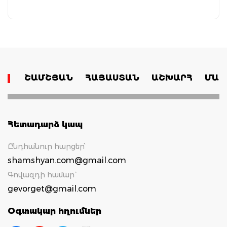
ՇԱՄՇՅԱՆ
ՀԱՅԱՍՏԱՆ
ԱՇԽԱՐՀ
ՄԱՄ
Հետադարձ կապ
Ընդհանուր հարցեր՝
shamshyan.com@gmail.com
Գովազդի համար`
gevorget@gmail.com
Օգտակար հղումներ