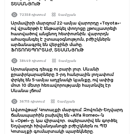
ՏԵՍԱՆՅՈւԹ
72358 դիտում
Շամշյան
Արմավիրի մարզում 22-ամյա վարորդը «Toyota»-
ով վրաերթի է ենթարկել փողոցը չթույլատրելի
հատվածով անցնող հետիոտնին. վարորդն
ահազանգել է շտապօգնություն, բժիշկներն
արձանագրել են վերջինի մահը.
ՖՈՏՈՌԵՊՈՐՏԱԺ, ՏԵՍԱՆՅՈւԹ
38449 դիտում
Շամշյան
Արտակարգ դեպք ու բարի լուր. Սևանի
ջրափրկարարները 3-րդ հանրային լողափում
փրկել են 5-ամյա աղջնակի կյանքը, ով ափից
մոտ 10 մետր հեռավորությամբ հայտնվել էր
Սևանա լճում
36715 դիտում
Շամշյան
Ավտովթար՝ Կոտայքի մարզում. Զովունի-Եղվարդ
ճանապարհին բախվել են «Alfa Romeo»-ն
և «Opel»-ը. կա վիրավոր․ օպերատիվ են գործել
Եղվարդի հիվանդանոցի բժիշկներն ու ՊԾ
Կոտայքի գումարտակի պարեկները.