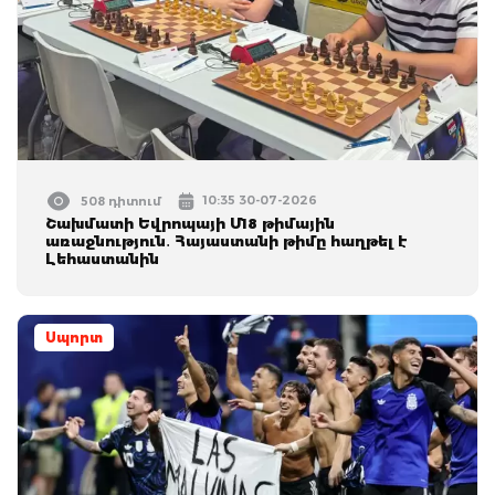
10:35 30-07-2026
508 դիտում
Շախմատի Եվրոպայի Մ18 թիմային
առաջնություն․ Հայաստանի թիմը հաղթել է
Լեհաստանին
Սպորտ