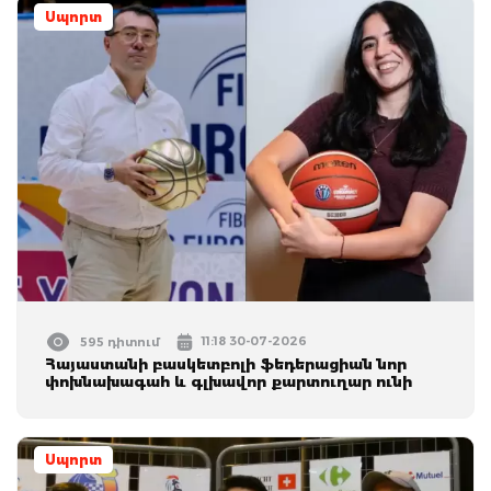
Սպորտ
11:18 30-07-2026
595 դիտում
Հայաստանի բասկետբոլի ֆեդերացիան նոր
փոխնախագահ և գլխավոր քարտուղար ունի
Սպորտ