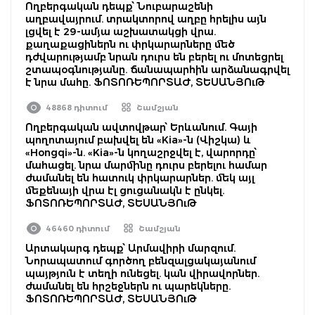
Ողբերգական դեպք՝ Նուբարաշենի
աղբավայրում. տրակտորով աղբը հրելիս այն
լցվել է 29-ամյա աշխատակցի վրա.
քաղաքացիներն ու փրկարարները մեծ
դժվարությամբ նրան դուրս են բերել ու մոտեցրել
շտապօգնությանը. ճանապարհին արձանագրվել
է նրա մահը. ՖՈՏՈՌԵՊՈՐՏԱԺ, ՏԵՍԱՆՅՈւԹ
48868 դիտում
Շամշյան
Ողբերգական ավտովթար՝ Երևանում. Գայի
պողոտայում բախվել են «Kia»-ն (Վիշկա) և
«Hongqi»-ն. «Kia»-ն կողաշրջվել է, վարորդը՝
մահացել. նրա մարմինը դուրս բերելու համար
ժամանել են հատուկ փրկարարներ. մեկ այլ
մեքենայի վրա էլ ցուցանակն է ընկել.
ՖՈՏՈՌԵՊՈՐՏԱԺ, ՏԵՍԱՆՅՈւԹ
46460 դիտում
Շամշյան
Արտակարգ դեպք՝ Արմավիրի մարզում.
Նորապատում գործող բենզալցակայանում
պայթյուն է տեղի ունեցել. կան վիրավորներ.
ժամանել են հրշեջներն ու պարեկները.
ՖՈՏՈՌԵՊՈՐՏԱԺ, ՏԵՍԱՆՅՈւԹ