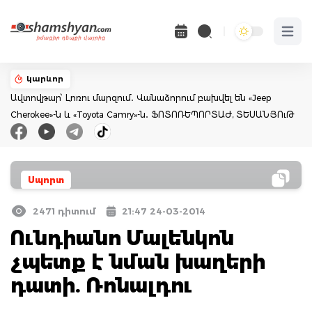
Open 
կարևոր
Ավտովթար՝ Լոռու մարզում․ Վանաձորում բախվել են «Jeep
Cherokee»-ն և «Toyota Camry»-ն․ ՖՈՏՈՌԵՊՈՐՏԱԺ, ՏԵՍԱՆՅՈւԹ
Սպորտ
2471 դիտում
21:47 24-03-2014
Ունդիանո Մալենկոն
չպետք է նման խաղերի
դատի. Ռոնալդու