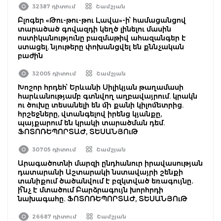
32387 դիտում
Շամշյան
Բլոգեր «Թու-թու-թու Լավա»-ի՝ համացանցով
տարածած գովազդի կեղծ լինելու մասին
ոստիկանությունը բազմաթիվ ահազանգեր է
ստացել. նյութերը փոխանցվել են քննչական
բաժին
32005 դիտում
Շամշյան
Խոշոր հրդեհ՝ Երևանի Սիլիկյան թաղամասի
հարևանությամբ գտնվող աղբավայրում. կրակն
ու ծուխը տեսանելի են մի քանի կիլոմետրից.
հրշեջները, վտանգելով իրենց կյանքը,
պայքարում են կրակի տարածման դեմ.
ՖՈՏՈՌԵՊՈՐՏԱԺ, ՏԵՍԱՆՅՈւԹ
30705 դիտում
Շամշյան
Արագածոտնի մարզի ընդհանուր իրավասության
դատարանի Աշտարակի նստավայրի շենքի
տանիքում ծածանվում է բզկտված եռագույնը․
ի՞նչ է մտածում Բարձրագույն խորհրդի
նախագահը. ՖՈՏՈՌԵՊՈՐՏԱԺ, ՏԵՍԱՆՅՈւԹ
26687 դիտում
Շամշյան