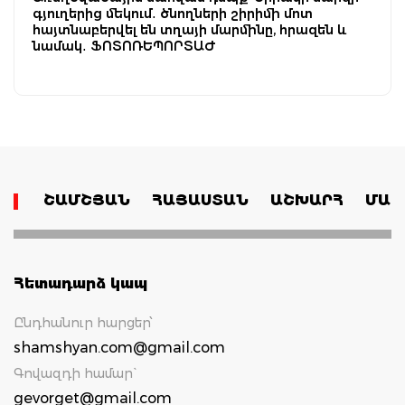
գյուղերից մեկում․ ծնողների շիրիմի մոտ
հայտնաբերվել են տղայի մարմինը, հրազեն և
նամակ․ ՖՈՏՈՌԵՊՈՐՏԱԺ
ՇԱՄՇՅԱՆ
ՀԱՅԱՍՏԱՆ
ԱՇԽԱՐՀ
ՄԱՄ
Հետադարձ կապ
Ընդհանուր հարցեր՝
shamshyan.com@gmail.com
Գովազդի համար`
gevorget@gmail.com