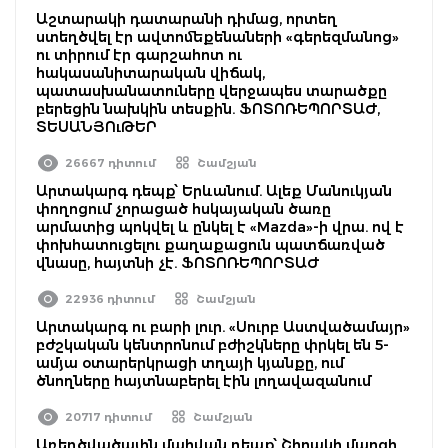
Աշտարակի դատարանի դիմաց, որտեղ
ստեղծվել էր ավտոմեքենաների «գերեզմանոց»
ու տիրում էր գարշահոտ ու
հակասանիտարական վիճակ,
պատասխանատուները վերջապես տարածքը
բերեցին նախկին տեսքին. ՖՈՏՈՌԵՊՈՐՏԱԺ,
ՏԵՍԱՆՅՈւԹԵՐ
26667 դիտում
Շամշյան
Արտակարգ դեպք՝ Երևանում. Ալեք Մանուկյան
փողոցում չորացած հսկայական ծառը
արմատից պոկվել և ընկել է «Mazda»-ի վրա. ով է
փոխհատուցելու քաղաքացուն պատճառված
վնասը, հայտնի չէ. ՖՈՏՈՌԵՊՈՐՏԱԺ
22936 դիտում
Շամշյան
Արտակարգ ու բարի լուր. «Սուրբ Աստվածամայր»
բժշկական կենտրոնում բժիշկները փրկել են 5-
ամյա օտարերկրացի տղայի կյանքը, ում
ծնողները հայտնաբերել էին լողավազանում
20717 դիտում
Շամշյան
Առեղծվածային մահվան դեպք՝ Շիրակի մարզի